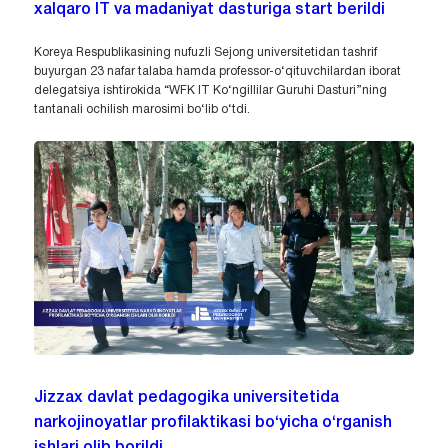
xalqaro IT va madaniyat dasturiga start berildi
Koreya Respublikasining nufuzli Sejong universitetidan tashrif
buyurgan 23 nafar talaba hamda professor-o‘qituvchilardan iborat
delegatsiya ishtirokida “WFK IT Ko‘ngillilar Guruhi Dasturi”ning
tantanali ochilish marosimi bo‘lib o‘tdi.
Jizzax davlat pedagogika universitetida
narkojinoyatlar profilaktikasi bo‘yicha o‘rganish