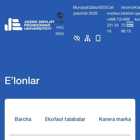
Murojaat
Qabul
SDG
Call
Ishonch
Ko
yuborish
2026
markaz:
telefoni:
qa
+998 72
+998
ku
O'ZB
221 55
72 226
РУС
16
68 10
ENG
E’lonlar
Barcha
Ekofaol talabalar
Karera markazi