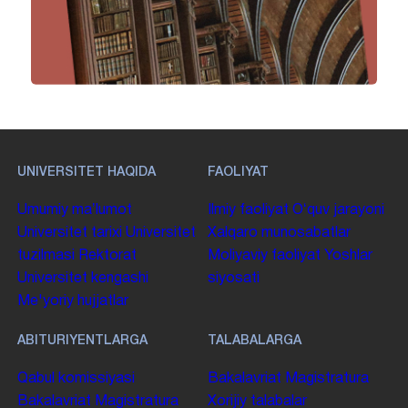
UNIVERSITET HAQIDA
FAOLIYAT
Umumiy maʼlumot
Ilmiy faoliyat
Oʻquv jarayoni
Universitet tarixi
Universitet
Xalqaro munosabatlar
tuzilmasi
Rektorat
Moliyaviy faoliyat
Yoshlar
Universitet kengashi
siyosati
Me'yoriy hujjatlar
ABITURIYENTLARGA
TALABALARGA
Qabul komissiyasi
Bakalavriat
Magistratura
Bakalavriat
Magistratura
Xorijiy talabalar