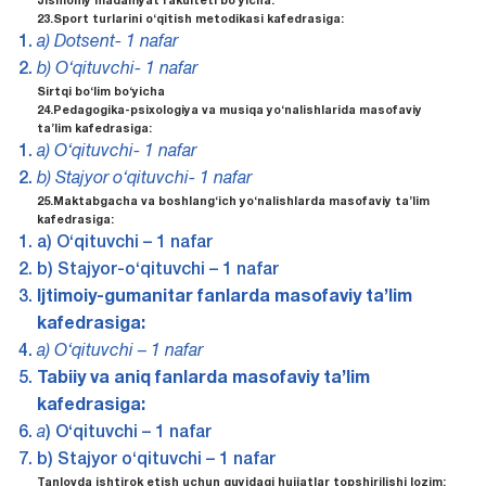
Jismoniy madaniyat fakulteti bo‘yicha:
23.Sport turlarini o‘qitish metodikasi kafedrasiga:
a) Dotsent- 1 nafar
b) O‘qituvchi- 1 nafar
Sirtqi bo‘lim bo‘yicha
24.
Pedagogika-
psixologiya
va
musiqa
yo‘
nalishlarida
masofaviy
ta’
lim
kafedrasiga:
a) O‘qituvchi- 1 nafar
b) Stajyor o‘qituvchi- 1 nafar
25.Maktabgacha va boshlang‘ich yo‘nalishlarda masofaviy ta’lim
kafedrasiga:
a) O‘qituvchi – 1 nafar
b) Stajyor-o‘qituvchi – 1 nafar
Ijtimoiy-gumanitar fanlarda masofaviy ta’lim
kafedrasiga:
a) O‘qituvchi – 1 nafar
Tabiiy va aniq fanlarda masofaviy ta’lim
kafedrasiga:
a
) O‘qituvchi – 1 nafar
b) Stajyor o‘qituvchi – 1 nafar
Tanlovda ishtirok etish uchun quyidagi hujjatlar topshirilishi lozim: