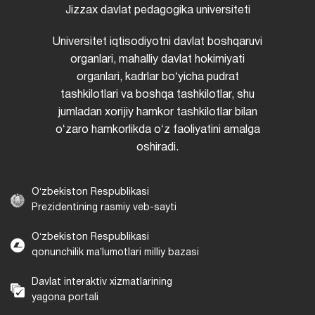
Jizzax davlat pedagogika universiteti
Universitet iqtisodiyotni davlat boshqaruvi
organlari, mahalliy davlat hokimiyati
organlari, kadrlar boʻyicha pudrat
tashkilotlari va boshqa tashkilotlar, shu
jumladan xorijiy hamkor tashkilotlar bilan
oʻzaro hamkorlikda oʻz faoliyatini amalga
oshiradi.
Oʻzbekiston Respublikasi
Prezidentining rasmiy veb-sayti
Oʻzbekiston Respublikasi
qonunchilik maʼlumotlari milliy bazasi
Davlat interaktiv xizmatlarining
yagona portali