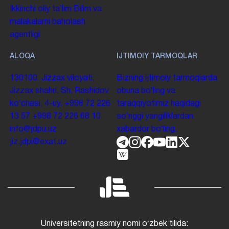
Ikkinchi oliy taʼlim
Bilim va
malakalarni baholash
agentligi
ALOQA
IJTIMOIY TARMOQLAR
130100. Jizzax viloyati,
Bizning ijtimoiy tarmoqlarda
Jizzax shahri, Sh. Rashidov
obuna boʻling va
koʻchasi, 4-uy.
+998 72 226
taraqqiyotimiz haqidagi
13 57
+998 72 226 68 10
soʻnggi yangiliklardan
info@jdpu.uz
xabardor boʻling.
jiz.jdpi@exat.uz
Universitetning rasmiy nomi oʻzbek tilida: