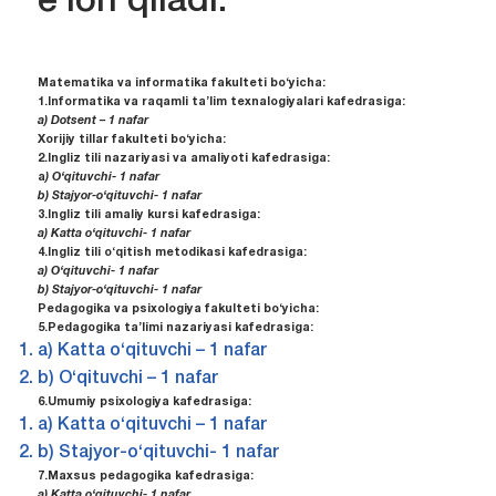
e’lon qiladi.
Matematika va informatika fakulteti bo‘yicha:
1.Informatika va raqamli ta’lim texnalogiyalari kafedrasiga:
a) Dotsent
– 1 nafar
Xorijiy tillar fakulteti bo‘yicha:
2.Ingliz tili nazariyasi va amaliyoti kafedrasiga:
a
) O‘qituvchi- 1 nafar
b) Stajyor-o‘qituvchi- 1 nafar
3.Ingliz tili amaliy kursi kafedrasiga:
a) Katta o‘qituvchi- 1 nafar
4.Ingliz tili o‘qitish metodikasi kafedrasiga:
a) O‘qituvchi- 1 nafar
b) Stajyor-o‘qituvchi- 1 nafar
Pedagogika va psixologiya fakulteti bo‘yicha:
5.Pedagogika ta’limi nazariyasi kafedrasiga:
a) Katta o‘qituvchi – 1 nafar
b) O‘qituvchi – 1 nafar
6.Umumiy psixologiya kafedrasiga:
a) Katta o‘qituvchi – 1 nafar
b) Stajyor-o‘qituvchi- 1 nafar
7.Maxsus pedagogika kafedrasiga:
a) Katta o‘qituvchi- 1 nafar