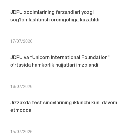
JDPU xodimlarining farzandlari yozgi
sog‘lomlashtirish oromgohiga kuzatildi
17/07/2026
JDPU va “Unicorn International Foundation”
o‘rtasida hamkorlik hujjatlari imzolandi
16/07/2026
Jizzaxda test sinovlarining ikkinchi kuni davom
etmoqda
15/07/2026