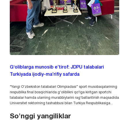
G‘oliblarga munosib e’tirof: JDPU talabalari
Turkiyada ijodiy-ma’rifiy safarda
“Yangi O‘zbekiston talabalari Olimpiadasi” sport musobaqalarining
respublika final bosqichlarida g‘oliblikni qo‘lga kiritgan sportchi
talabalar hamda ularning murabbiylarini rag‘batlantirish maqsadida
Universitet rektorining tashabbusi bilan Turkiya Respublikasiga...
So'nggi yangiliklar