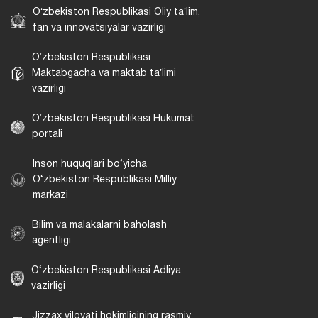
Oʻzbekiston Respublikasi Oliy taʼlim,
fan va innovatsiyalar vazirligi
Oʻzbekiston Respublikasi
Maktabgacha va maktab taʼlimi
vazirligi
Oʻzbekiston Respublikasi Hukumat
portali
Inson huquqlari bo‘yicha
O‘zbekiston Respublikasi Milliy
markazi
Bilim va malakalarni baholash
agentligi
O‘zbekiston Respublikasi Adliya
vazirligi
Jizzax viloyati hokimligining rasmiy