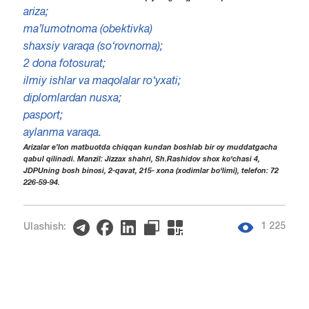
ariza;
ma’lumotnoma (obektivka)
shaxsiy varaqa (so‘rovnoma);
2 dona fotosurat;
ilmiy ishlar va maqolalar ro‘yxati;
diplomlardan nusxa;
pasport;
aylanma varaqa
.
Arizalar e’lon matbuotda chiqqan kundan boshlab bir oy muddatgacha
qabul qilinadi. Manzil: Jizzax shahri, Sh.Rashidov shox ko‘chasi 4,
JDPUning bosh binosi, 2-qavat, 215- xona (xodimlar bo‘limi), telefon: 72
226-59-94.
1 225
Ulashish: