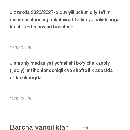
Jizzaxda 2026/2027-o‘quv yili uchun oliy ta’lim
muassasalarining bakalavriat ta’lim yo‘nalishlariga
kirish test sinovlari boshlandi
14/07/2026
Jismoniy madaniyat yo‘nalishi bo‘yicha kasbiy
(ijodiy) imtihonlar ochiqlik va shaffoflik asosida
o‘tkazilmoqda
13/07/2026
Barcha yangiliklar