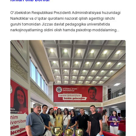
ishlari olib borildi
O‘zbekiston Respublikasi Prezidenti Administratsiyasi huzuridagi
Narkotiklar va o‘qotar qurollarni nazorat qilish agentligi ishchi
guruhi tomonidan Jizzax davlat pedagogika universitetida
narkojinoyatlarning oldini olish hamda psixotrop moddalarning...