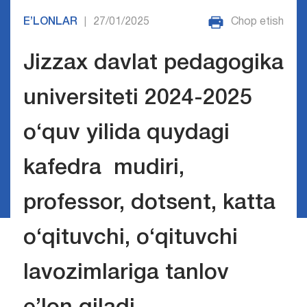
E’LONLAR
27/01/2025
Chop etish
|
Jizzax davlat pedagogika
universiteti 2024-2025
o‘quv yilida quydagi
kafedra mudiri,
professor, dotsent, katta
o‘qituvchi, o‘qituvchi
lavozimlariga tanlov