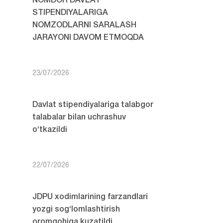
NOMDOR DAVLAT
STIPENDIYALARIGA
NOMZODLARNI SARALASH
JARAYONI DAVOM ETMOQDA
23/07/2026
Davlat stipendiyalariga talabgor
talabalar bilan uchrashuv
o‘tkazildi
22/07/2026
JDPU xodimlarining farzandlari
yozgi sog‘lomlashtirish
oromgohiga kuzatildi