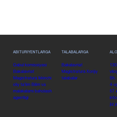
ABITURIYENTLARGA
TALABALARGA
AL
Qabul komissiyasi
Bakalavriat
130
Bakalavriat
Magistratura
Xorijiy
vilo
Magistratura
Ikkinchi
talabalar
Sh.
oliy taʼlim
Bilim va
4-u
malakalarni baholash
57
agentligi
inf
jiz