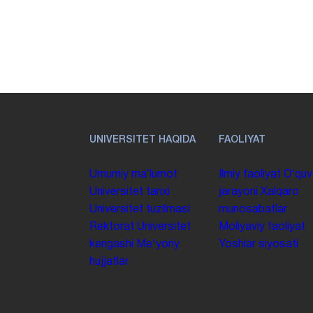
UNIVERSITET HAQIDA
FAOLIYAT
Umumiy maʼlumot
Ilmiy faoliyat
Oʻquv
Universitet tarixi
jarayoni
Xalqaro
Universitet tuzilmasi
munosabatlar
Rektorat
Universitet
Moliyaviy faoliyat
kengashi
Me'yoriy
Yoshlar siyosati
hujjatlar