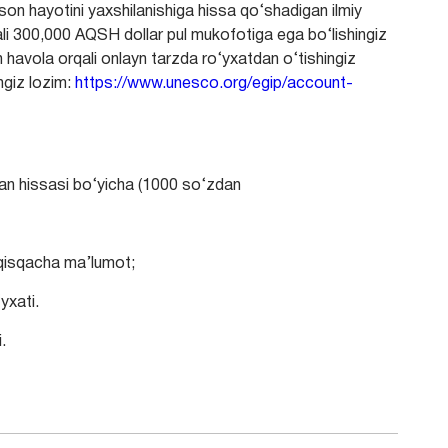
nson hayotini yaxshilanishiga hissa qo‘shadigan ilmiy
rqali 300,000 AQSH dollar pul mukofotiga ega bo‘lishingiz
 havola orqali onlayn tarzda ro‘yxatdan o‘tishingiz
ngiz lozim:
https://www.unesco.org/egip/account-
n hissasi bo‘yicha (1000 so‘zdan
 qisqacha ma’lumot;
yxati.
.