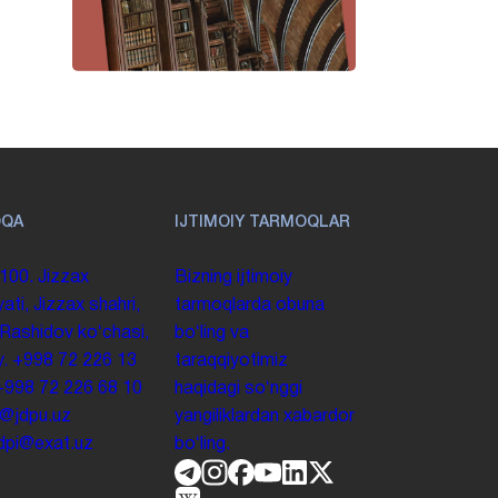
OQA
IJTIMOIY TARMOQLAR
100. Jizzax
Bizning ijtimoiy
yati, Jizzax shahri,
tarmoqlarda obuna
 Rashidov koʻchasi,
boʻling va
y.
+998 72 226 13
taraqqiyotimiz
+998 72 226 68 10
haqidagi soʻnggi
o@jdpu.uz
yangiliklardan xabardor
.jdpi@exat.uz
boʻling.