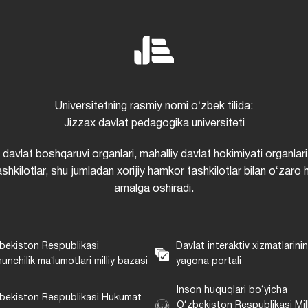
Universitetning rasmiy nomi oʻzbek tilida:
Jizzax davlat pedagogika universiteti
i davlat boshqaruvi organlari, mahalliy davlat hokimiyati organlari
shkilotlar, shu jumladan xorijiy hamkor tashkilotlar bilan oʻzaro 
amalga oshiradi.
bekiston Respublikasi
Davlat interaktiv xizmatlarini
unchilik maʼlumotlari milliy bazasi
yagona portali
Inson huquqlari bo‘yicha
bekiston Respublikasi Hukumat
O‘zbekiston Respublikasi Mill