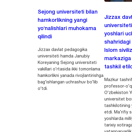
Sejong universiteti bilan
Jizzax dav
hamkorlikning yangi
universitet
yo‘nalishlari muhokama
yoshlari u
qilindi
shahridagi
Jizzax davlat pedagogika
Islom sivili
universiteti hamda Janubiy
markaziga m
Koreyaning Sejong universiteti
tashkil etild
vakillari o‘rtasida ikki tomonlama
hamkorlikni yanada rivojlantirishga
Mazkur tashrif
bag‘ishlangan uchrashuv bo‘lib
professor-o‘q
o‘tdi.
O‘zbekiston Yo
universitet bo
tashkilotining 
etdi. Ma’rifiy 
yoshlarda milli
tarixiy xotirag
vatanparvarlik t