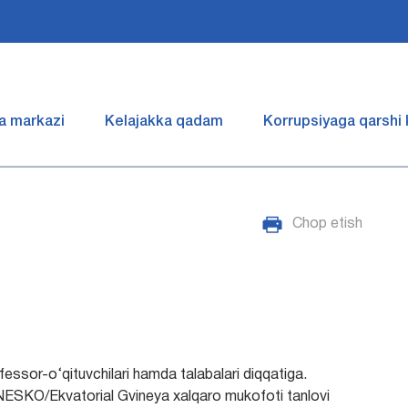
a markazi
Kelajakka qadam
Korrupsiyaga qarshi
Chop etish
fessor-o‘qituvchilari hamda talabalari diqqatiga.
YUNESKO/Ekvatorial Gvineya xalqaro mukofoti tanlovi