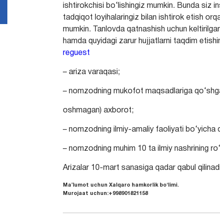
ishtirokchisi bo‘lishingiz mumkin. Bunda siz i
tadqiqot loyihalaringiz bilan ishtirok etish o
mumkin. Tanlovda qatnashish uchun keltirilgan
hamda quyidagi zarur hujjatlarni taqdim etishi
reguest
– ariza varaqasi;
– nomzodning mukofot maqsadlariga qo‘shga
oshmagan) axborot;
– nomzodning ilmiy-amaliy faoliyati bo‘yicha
– nomzodning muhim 10 ta ilmiy nashrining ro‘
Arizalar 10-mart sanasiga qadar qabul qilinadi
Ma’lumot uchun Xalqaro hamkorlik bo‘limi.
Murojaat uchun:+998901821158