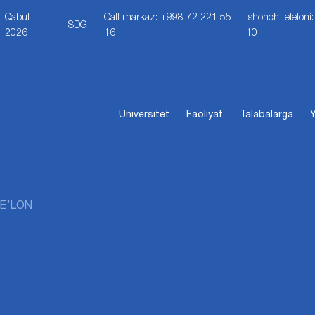
Qabul
Call markaz: +998 72 221 55
Ishonch telefon
SDG
2026
16
10
Universitet
Faoliyat
Talabalarga
Y
E’LON