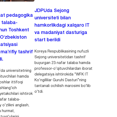
JDPUda Sejong
lat pedagogika
universiteti bilan
i talaba-
hamkorlikdagi xalqaro IT
chun Toshkent
va madaniyat dasturiga
 O‘zbekiston
start berildi
zatsiyasi
Koreya Respublikasining nufuzli
a’rifiy tashrif
Sejong universitetidan tashrif
i.
buyurgan 23 nafar talaba hamda
professor-o‘qituvchilardan iborat
da universitetning
delegatsiya ishtirokida “WFK IT
ituvchilari hamda
Ko‘ngillilar Guruhi Dasturi”ning
shlar ittifoqi
tantanali ochilish marosimi bo‘lib
shlang‘ich
o‘tdi.
yetakchilari ishtirok
safar talaba-
y o‘zlikni anglash,
a hurmat,
uyg‘ularini...