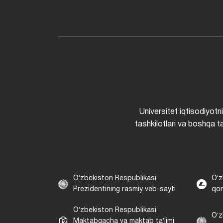
Universitet iqtisodiyotn
tashkilotlari va boshqa ta
Oʻzbekiston Respublikasi
Oʻz
Prezidentining rasmiy veb-sayti
qon
Oʻzbekiston Respublikasi
Oʻz
Maktabgacha va maktab taʼlimi