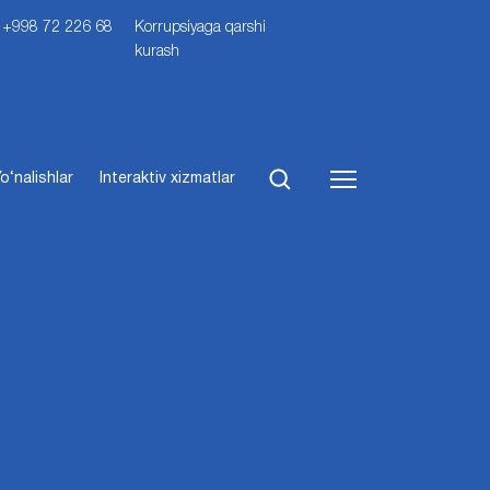
i: +998 72 226 68
Korrupsiyaga qarshi
kurash
o‘nalishlar
Interaktiv xizmatlar