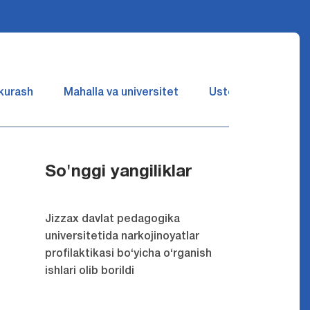
 kurash
Mahalla va universitet
Ustozlar suhbatin 
So'nggi yangiliklar
Jizzax davlat pedagogika
universitetida narkojinoyatlar
profilaktikasi bo‘yicha o‘rganish
ishlari olib borildi