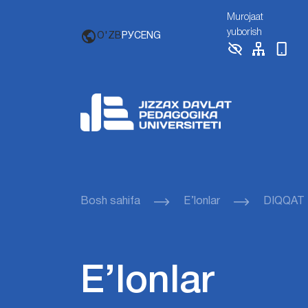
Murojaat
yuborish
O'ZB
РУС
ENG
Bosh sahifa
E’lonlar
DIQQAT 
E’lonlar