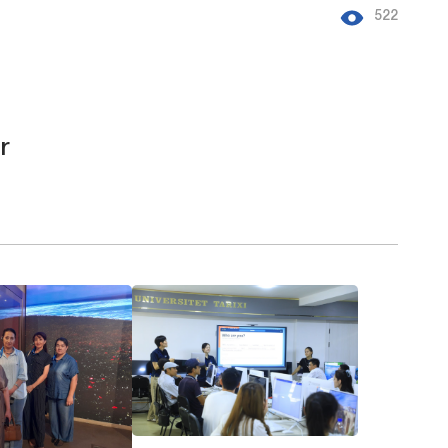
522
r