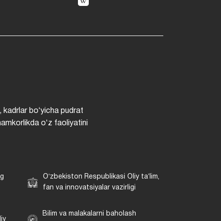
, kadrlar boʻyicha pudrat
hamkorlikda oʻz faoliyatini
ng
Oʻzbekiston Respublikasi Oliy taʼlim,
fan va innovatsiyalar vazirligi
Bilim va malakalarni baholash
iy