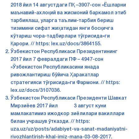
2018 йил 14 августдаги ПҚ –3907-сон «Ёшларни
маънавий-ахлоқий ва жисмоний баркамол этиб
тарбиялаш, уларга таълим-тарбия бериш
тизимини сифат жиҳатидан янги босқичга
кўтариш чора-тадбирлари тўғрисида»ги
Қарори. // https: lex.uz/docs/3864155.
Ўзбекистон Республикаси Президентининг
2017 йил 7 февралдаги ПФ – 4947-сон
«Ўзбекистон Республикасини янада
ривожлантириш бўйича Ҳаракатлар
стратегияси тўғрисида»ги Фармони. // https:
lex.uz/docs/3107036.
Ўзбекистон Республикаси Президенти Шавкат
Мирзиёев 2017 йил 3 август куни
мамлакатимиз ижодкор зиёлилари вакиллари
билан учрашув ўтказди. // https:
uza.uz/uz/posts/adabiyet-va-sanat-madaniyatni-
rivozhlantirish-khal-imiz-mana-03-08-2017.