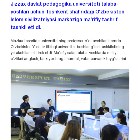
Jizzax davlat pedagogika universiteti talaba-
yoshlari uchun Toshkent shahridagi O‘zbekiston
Islom sivilizatsiyasi markaziga ma’rifiy tashrif
tashkil etildi.
Mazkur tashrifda universitetning professor-o‘qituvchilari hamda
O‘zbekiston Yoshlar ittifoqi universitet boshlang‘ich tashkilotining
yetakchilari ishtirok etdi. Ma’rifiy safar talaba-yoshlarda milliy
o‘zlikni anglash, tarixiy xotiraga hurmat, vatanparvarlik tuyg‘ularini...