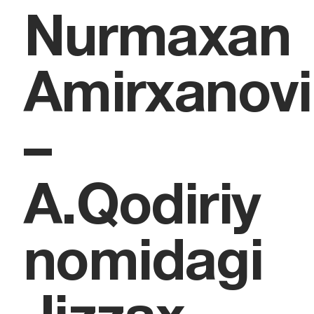
Nurmaxan
Amirxanov
–
A.Qodiriy
nomidagi