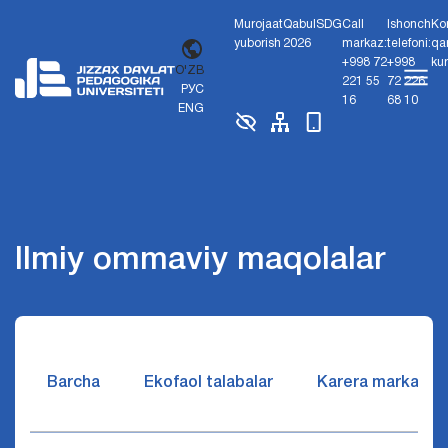
Murojaat
Qabul
SDG
Call
Ishonch
Ko
yuborish
2026
markaz:
telefoni:
qa
+998 72
+998
ku
O'ZB
221 55
72 226
РУС
16
68 10
ENG
Ilmiy ommaviy maqolalar
Barcha
Ekofaol talabalar
Karera markazi