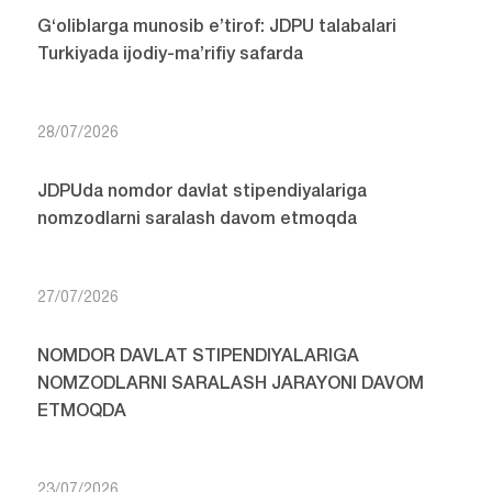
G‘oliblarga munosib e’tirof: JDPU talabalari
Turkiyada ijodiy-ma’rifiy safarda
28/07/2026
JDPUda nomdor davlat stipendiyalariga
nomzodlarni saralash davom etmoqda
27/07/2026
NOMDOR DAVLAT STIPENDIYALARIGA
NOMZODLARNI SARALASH JARAYONI DAVOM
ETMOQDA
23/07/2026