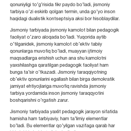
qonuniyligi to‘g‘risida fikr paydo bo‘ladi, jismoniy
tarbiya o‘zi eskirib qolgan termin, unda go‘yo inson
haqidagi dualistik kontseptsiya aksi bor hisoblaydilar.
Jismoniy tarbiyada jismoniy kamolot bilan pedagogik
faoliyat o‘zaro aloqada bo‘ladi. Yuqorida aytib
o‘tilganidek, jismoniy kamolot ob’ektiv tabiiy
qonunlarga muvofiq bo‘ladi, muayyan ijtimoiy
maqsadlarga erishish uchun ana shu kamolotni
yaxshilashga qaratilgan pedagogik faoliyat ham
bunga ta’sir o‘tkazadi. Jismoniy taraqqiyotning
ob’ektiv qonunlarini egallash bilan birga demokratik
jamiyat ehtiyojlariga muvofiq ravishda jismoniy
tarbiya yordamida inson jismoniy taraqqyotini
boshqarishni o‘rgatish zarur.
Jismoniy tarbiyada yaxlit pedagogik jarayon sifatida
hamisha ham tarbiyaviy, ham ta’limiy elementlar
bo‘ladi. Bu elementlar qo‘yilgan vazifaga qarab har