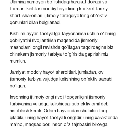
Ularning namoyon bo‘lishidagi harakat doirasi va
formasi kishilar moddiy hayotining konkret tarixiy
shart-sharoitlari, ijtimoiy taraqqiyotning ob’ektiv
qonunlari bilan belgilanadi.
Kishi muayyan faoliyatga tayyorlanish uchun o‘zining
qobiliyatini rivojlantirish maqsadida jismoniy
mashqlarni ongli ravishda qo‘llagan taqdirdagina biz
chinakam jismoniy tarbiya to‘g‘risida gapirishimiz
mumkin.
Jamiyat moddiy hayot sharoitlari, jumladan, ov
jismoniy tarbiya vujudga kelishining ob’ektiv sababi
bo‘lgan.
Insonning ijtimoiy ongi rivoj topganligini jismoniy
tarbiyaning vujudga kelishidagi sub’ektiv omil deb
hisoblash kerak. Odam hayvondan shu bilan farq
qiladiki, uning hayot faoliyati onglidir, uning xarakterida
ma’no, maqsad bor. Inson o‘z tajribasini birovga