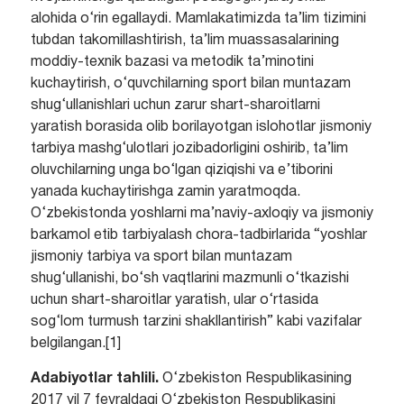
alohida o‘rin egallaydi. Mamlakatimizda ta’lim tizimini
tubdan takomillashtirish, ta’lim muassasalarining
moddiy-texnik bazasi va metodik ta’minotini
kuchaytirish, o‘quvchilarning sport bilan muntazam
shug‘ullanishlari uchun zarur shart-sharoitlarni
yaratish borasida olib borilayotgan islohotlar jismoniy
tarbiya mashg‘ulotlari jozibadorligini oshirib, ta’lim
oluvchilarning unga bo‘lgan qiziqishi va e’tiborini
yanada kuchaytirishga zamin yaratmoqda.
O‘zbekistonda yoshlarni ma’naviy-axloqiy va jismoniy
barkamol etib tarbiyalash chora-tadbirlarida “yoshlar
jismoniy tarbiya va sport bilan muntazam
shug‘ullanishi, bo‘sh vaqtlarini mazmunli o‘tkazishi
uchun shart-sharoitlar yaratish, ular o‘rtasida
sog‘lom turmush tarzini shakllantirish” kabi vazifalar
belgilangan.[1]
Adabiyotlar tahlili.
O‘zbekiston Respublikasining
2017 yil 7 fevraldagi O‘zbekiston Respublikasini