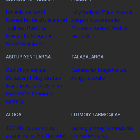
Umumiy maʼlumot
Ilmiy faoliyat
Oʻquv jarayoni
Universitet tarixi
Universitet
Xalqaro munosabatlar
tuzilmasi
Rektorat
Moliyaviy faoliyat
Yoshlar
Universitet kengashi
siyosati
Me'yoriy hujjatlar
ABITURIYENTLARGA
TALABALARGA
Qabul komissiyasi
Bakalavriat
Magistratura
Bakalavriat
Magistratura
Xorijiy talabalar
Ikkinchi oliy taʼlim
Bilim va
malakalarni baholash
agentligi
ALOQA
IJTIMOIY TARMOQLAR
130100. Jizzax viloyati,
Bizning ijtimoiy tarmoqlarda
Jizzax shahri, Sh. Rashidov
obuna boʻling va