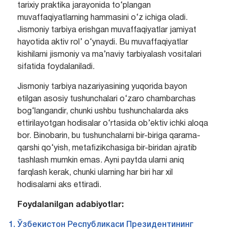
tarixiy praktika jarayonida to‘plangan
muvaffaqiyatlarning hammasini o‘z ichiga oladi.
Jismoniy tarbiya erishgan muvaffaqiyatlar jamiyat
hayotida aktiv rol’ o‘ynaydi. Bu muvaffaqiyatlar
kishilarni jismoniy va ma’naviy tarbiyalash vositalari
sifatida foydalaniladi.
Jismoniy tarbiya nazariyasining yuqorida bayon
etilgan asosiy tushunchalari o‘zaro chambarchas
bog‘langandir, chunki ushbu tushunchalarda aks
ettirilayotgan hodisalar o‘rtasida ob’ektiv ichki aloqa
bor. Binobarin, bu tushunchalarni bir-biriga qarama-
qarshi qo‘yish, metafizikchasiga bir-biridan ajratib
tashlash mumkin emas. Ayni paytda ularni aniq
farqlash kerak, chunki ularning har biri har xil
hodisalarni aks ettiradi.
Foydalanilgan
adabiyotlar:
Ўзбекистон Республикаси Президентининг