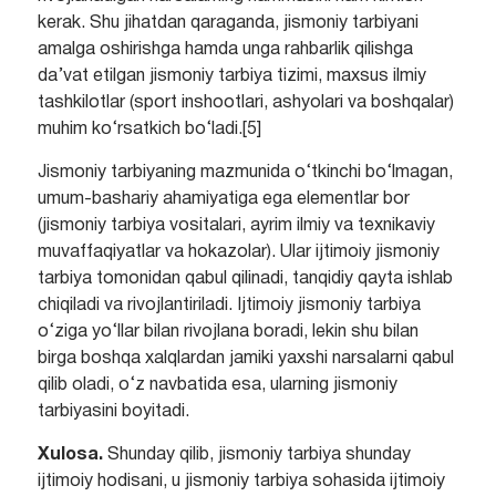
kerak. Shu jihatdan qaraganda, jismoniy tarbiyani
amalga oshirishga hamda unga rahbarlik qilishga
da’vat etilgan jismoniy tarbiya tizimi, maxsus ilmiy
tashkilotlar (sport inshootlari, ashyolari va boshqalar)
muhim ko‘rsatkich bo‘ladi.[5]
Jismoniy tarbiyaning mazmunida o‘tkinchi bo‘lmagan,
umum-bashariy ahamiyatiga ega elementlar bor
(jismoniy tarbiya vositalari, ayrim ilmiy va texnikaviy
muvaffaqiyatlar va hokazolar). Ular ijtimoiy jismoniy
tarbiya tomonidan qabul qilinadi, tanqidiy qayta ishlab
chiqiladi va rivojlantiriladi. Ijtimoiy jismoniy tarbiya
o‘ziga yo‘llar bilan rivojlana boradi, lekin shu bilan
birga boshqa xalqlardan jamiki yaxshi narsalarni qabul
qilib oladi, o‘z navbatida esa, ularning jismoniy
tarbiyasini boyitadi.
Xulosa.
Shunday qilib, jismoniy tarbiya shunday
ijtimoiy hodisani, u jismoniy tarbiya sohasida ijtimoiy