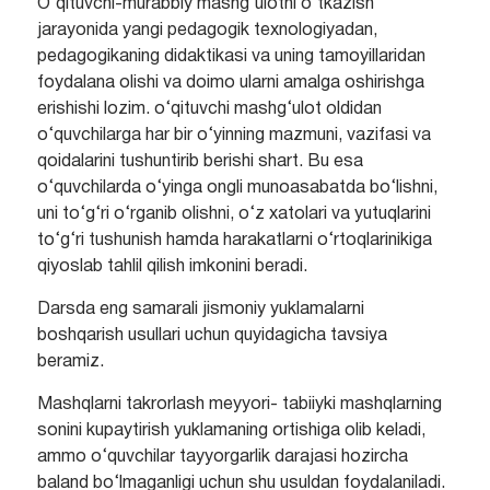
O‘qituvchi-murabbiy mashg‘ulotni o‘tkazish
jarayonida yangi pedagogik texnologiyadan,
pedagogikaning didaktikasi va uning tamoyillaridan
foydalana olishi va doimo ularni amalga oshirishga
erishishi lozim. o‘qituvchi mashg‘ulot oldidan
o‘quvchilarga har bir o‘yinning mazmuni, vazifasi va
qoidalarini tushuntirib berishi shart. Bu esa
o‘quvchilarda o‘yinga ongli munoasabatda bo‘lishni,
uni to‘g‘ri o‘rganib olishni, o‘z xatolari va yutuqlarini
to‘g‘ri tushunish hamda harakatlarni o‘rtoqlarinikiga
qiyoslab tahlil qilish imkonini beradi.
Darsda eng samarali jismoniy yuklamalarni
boshqarish usullari uchun quyidagicha tavsiya
beramiz.
Mashqlarni takrorlash meyyori- tabiiyki mashqlarning
sonini kupaytirish yuklamaning ortishiga olib keladi,
ammo o‘quvchilar tayyorgarlik darajasi hozircha
baland bo‘lmaganligi uchun shu usuldan foydalaniladi.