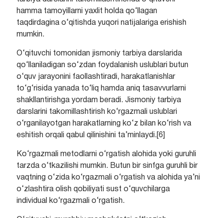
hamma tamoyillarni yaxlit holda qo‘llagan
taqdirdagina o‘qitishda yuqori natijalariga erishish
mumkin.
O‘qituvchi tomonidan jismoniy tarbiya darslarida
qo‘llaniladigan so‘zdan foydalanish uslublari butun
o‘quv jarayonini faollashtiradi, harakatlanishlar
to‘g‘risida yanada to‘liq hamda aniq tasavvurlarni
shakllantirishga yordam beradi. Jismoniy tarbiya
darslarini takomillashtirish ko‘rgazmali uslublari
o‘rganilayotgan harakatlarning ko‘z bilan ko‘rish va
eshitish orqali qabul qilinishini ta’minlaydi.[6]
Ko‘rgazmali metodlarni o‘rgatish alohida yoki guruhli
tarzda o‘tkazilishi mumkin. Butun bir sinfga guruhli bir
vaqtning o‘zida ko‘rgazmali o‘rgatish va alohida ya’ni
o‘zlashtira olish qobiliyati sust o‘quvchilarga
individual ko‘rgazmali o‘rgatish.