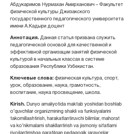
Абдукаримов Нурмахан Амирханович – Факультет
физической культуры Джизакского
государственного педагогического университета
имени A.Кадыри доцент
Аннотация.
Данная статья призвана служить
педагогической основой для качественной и
эффективной организации занятий физической
культурой в начальных классах в системе
образования Республики Узбекистан.
Ключевые слова:
физическая культура, спорт,
урок, образование, наука, грамотность,
воспитание, наука просвещение, школа.
Kirish.
Dunyo amaliyotida maktab yoshidan boshlab
o‘quvchilar organizmining shakli va funksiyalarini
takomillashtirish, harakatlantiruvchi bilimlar, mahorat
va ko‘nikmalarni shakllantirish va jismoniy sifatlarni
rivojlantirishga qaratilgan pedagogik jarayonlar