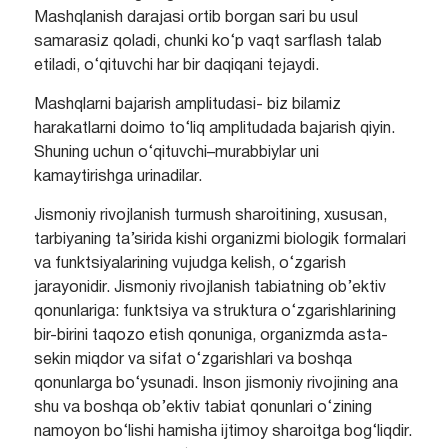
Mashqlanish darajasi ortib borgan sari bu usul
samarasiz qoladi, chunki ko‘p vaqt sarflash talab
etiladi, o‘qituvchi har bir daqiqani tejaydi.
Mashqlarni bajarish amplitudasi- biz bilamiz
harakatlarni doimo to‘liq amplitudada bajarish qiyin.
Shuning uchun o‘qituvchi–murabbiylar uni
kamaytirishga urinadilar.
Jismoniy rivojlanish turmush sharoitining, xususan,
tarbiyaning ta’sirida kishi organizmi biologik formalari
va funktsiyalarining vujudga kelish, o‘zgarish
jarayonidir. Jismoniy rivojlanish tabiatning ob’ektiv
qonunlariga: funktsiya va struktura o‘zgarishlarining
bir-birini taqozo etish qonuniga, organizmda asta-
sekin miqdor va sifat o‘zgarishlari va boshqa
qonunlarga bo‘ysunadi. Inson jismoniy rivojining ana
shu va boshqa ob’ektiv tabiat qonunlari o‘zining
namoyon bo‘lishi hamisha ijtimoy sharoitga bog‘liqdir.