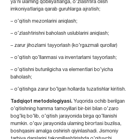
ya’ni ularning qobiliyatlariga, o‘zlashtira olish
imkoniyatlariga qarab guruhlarga ajratish;
– o‘qitish mezonlarini aniqlash;
– o‘zlashtirishni baholash uslublarini aniqlash;
– zarur jihozlarni tayyorlash (ko‘rgazmali qurollar)
– o‘qitish qo‘llanmasi va inventarlarni tayyorlash;
– o‘qitishni butunligicha va elementlari bo‘yicha
baholash;
– o‘qitishga zarur bo‘lgan hollarda tuzatishlar kiritish.
Tadqiqot metodologiyasi.
Yuqorida ochib berilgan
o‘qitishning hamma tamoyillari bir-biri bilan o‘zaro
bog‘liq bo‘lib, o‘qitish jarayonida birga qo‘llanishi
mumkin. o‘quv jarayonida ularning birortasi buzilsa,
boshqasini amalga oshirish qiyinlashadi. Jismoniy
tarbiya darslarini takomillashtirishda o‘qituvchi