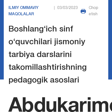
ILMIY OMMAVIY
03/03/2023
Chop
|
MAQOLALAR
etish
Boshlang‘ich sinf
o‘quvchilari jismoniy
tarbiya darslarini
takomillashtirishning
pedagogik asoslari
Abdukarim