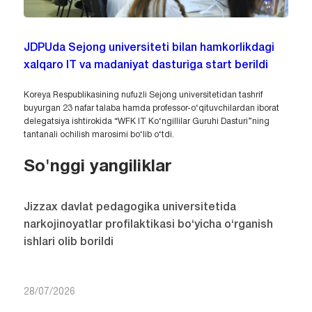
JDPUda Sejong universiteti bilan hamkorlikdagi
xalqaro IT va madaniyat dasturiga start berildi
Koreya Respublikasining nufuzli Sejong universitetidan tashrif
buyurgan 23 nafar talaba hamda professor-o‘qituvchilardan iborat
delegatsiya ishtirokida “WFK IT Ko‘ngillilar Guruhi Dasturi”ning
tantanali ochilish marosimi bo‘lib o‘tdi.
So'nggi yangiliklar
Jizzax davlat pedagogika universitetida
narkojinoyatlar profilaktikasi bo‘yicha o‘rganish
ishlari olib borildi
28/07/2026