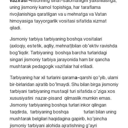
vazifasi –
insonning sihat-salomatligini yaxshilashga,
uning jismoniy kamol topishiga, har taraflama
rivojlanishiga qaratilgan va u mehnatga va Vatan
himoyasiga tayyorgarlik vositasi sifatida xizmat
qiladi.
Jismoniy tarbiya tarbiyaning boshqa vositalari
(axloqiy, estetik, aqlliy, mehnat)bilan ob’ektiv ravishda
bog‘liqdir. Tarbiyaning boshqa barcha turlaridagi
singari jismoniy tarbiya jarayonida ham bir qancha
mushtarak pedagogik vazifalar hal etiladi.
Tarbiyaning har xil turlarini qaram
a-
qarshi qo‘yib, ularni
bir-birlaridan ajratib bo‘lmaydi. Shu bilan birga jismoniy
tarbiyani tarbiyaning mustaqil turi sifatida o‘ziga xos
xususiyatini nazar-pisand qilmaslik mumkin emas.
Jismoniy tarbiyaning boshqa turlari inkor qilingan
taqdirda, tarbiyaning boshqa turlari bilan uning
mushtarak belgilari haqidagina gapirib, ko‘pincha
jismoniy tarbiyani alohida ajratishning g‘ayri