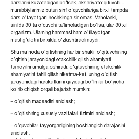
darslarini kuzatadigan bo‘lsak, aksariyato‘qituvchi –
murabbiylarimiz butun sinf o‘quvchilariga birxil tempda
dars o‘tayotgani hechkimga sir emas. Vaholanki,
sinfda 30 ta o‘quvchi ta’limoladigan bo‘lsa, ular 30 xil
organizm. Ularning hammasi ham o‘tilayotgan
mashg‘ulotni bir xilda o‘zlashtiraolmaydi.
Shu ma’noda o‘qitishning har bir shakli o‘qituvchining
o‘qitish jarayonidagi etakchilik qilish ahamiyati
tamoyilini amalga oshiradi. o‘qituvchining etakchilik
ahamiyatini tahlil qilish niketma-ket, uning o‘qitish
jarayonidagi harakatlarini quyidagi bo‘limlar bo‘yicha
ko‘rib chiqish orqali bajarish mumkin:
– o‘qitish maqsadini aniqlash;
– o‘qitishning xususiy vazifalari tizimini aniqlash;
– o‘quvchilar tayyorgarligining boshlangich darajasini
aniqlash,