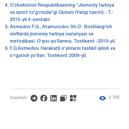
O‘zbekiston Respublikasining “Jismoniy tarbiya
va sport to‘g‘risida”gi Qonuni (Yangi taxriri). -T.:
2015-yil 4-sentabr.
Axmedov F.Q., Atamurodov Sh.O‘. Boshlang‘ich
sinflarda jismoniy tarbiya nazariyasi va
metodikasi. O‘quv qo‘llanma. Toshkent -2019-yil.
F.Q.Axmedov. Harakatli o‘yinlarni tashkil qilish va
o‘rgatish yo‘llari. Toshkent 2009-yil.
2 798
Ulashish: