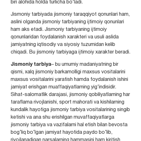
biri alohida holda turlicha bo‘ladi.
Jismoniy tarbiyada jismoniy taraqqiyot qonunlari ham,
aslini olganda jismoniy tarbiyaning ijtimoiy qonunlari
ham aks etadi. Jismoniy tarbiyaning ijtimoiy
qonunlaridan foydalanish xarakteri va usuli aslida
jamiyatning iqtisodiy va siyosiy tuzumidan kelib
chiqadi. Bu jismoniy tarbiyaga ijtimoiy xarakter beradi.
Jismoniy tarbiya
– bu umumiy madaniyatning bir
qismi, xalq jismoniy barkamolligi maxsus vositalarini
maxsus vositalarini yaratish hamda foydalanish ishini
jamiyat erishgan muaffaqiyatlarning yig‘indisidir.
Sihat-salomatlik darajasi, jismoniy qobiliyatlarning har
taraflama rivojlanishi, sport mahorati va kishilarning
kundalik hayotiga jismoniy tarbiya vositalarining singib
ketishi va ana shu erishilgan muvaffaqiyatlarga
jismoniy tarbiya va vazifalarni hal etish bilan bevosta
bog‘liq bo‘lgan jamiyat hayotida paydo bo‘lib,
rivojlanadigan narsalarning hammasini ham kiritish