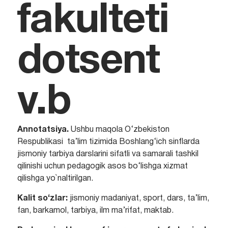
fakulteti
dotsent
v.b
Annotatsiya.
Ushbu maqola O‘zbekiston
Respublikasi ta’lim tizimida Boshlang‘ich sinflarda
jismoniy tarbiya darslarini sifatli va samarali tashkil
qilinishi uchun pedagogik asos bo‘lishga xizmat
qilishga yo`naltirilgan.
Kalit so‘zlar:
jismoniy madaniyat, sport, dars, ta’lim,
fan, barkamol, tarbiya, ilm ma’rifat, maktab.