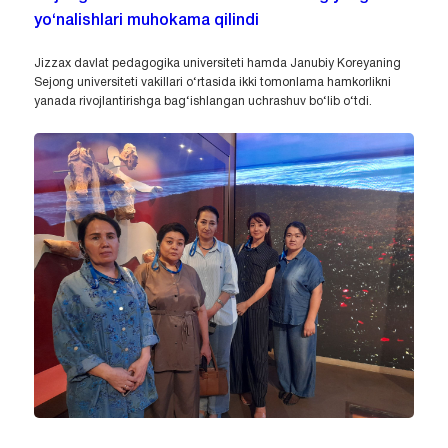
yo‘nalishlari muhokama qilindi
Jizzax davlat pedagogika universiteti hamda Janubiy Koreyaning
Sejong universiteti vakillari o‘rtasida ikki tomonlama hamkorlikni
yanada rivojlantirishga bag‘ishlangan uchrashuv bo‘lib o‘tdi.