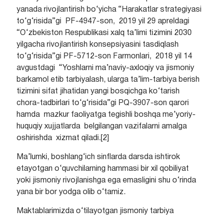
yanada rivojlantirish bo‘yicha “Harakatlar strategiyasi
to‘g‘risida”gi PF-4947-son, 2019 yil 29 apreldagi
“O‘zbekiston Respublikasi xalq ta’limi tizimini 2030
yilgacha rivojlantirish konsepsiyasini tasdiqlash
to‘g‘risida”gi PF-5712-son Farmonlari, 2018 yil 14
avgustdagi “Yoshlarni ma’naviy-axloqiy va jismoniy
barkamol etib tarbiyalash, ularga ta’lim-tarbiya berish
tizimini sifat jihatidan yangi bosqichga ko‘tarish
chora-tadbirlari to‘g‘risida”gi PQ-3907-son qarori
hamda mazkur faoliyatga tegishli boshqa me’yoriy-
huquqiy xujjatlarda belgilangan vazifalarni amalga
oshirishda xizmat qiladi.[2]
Ma’lumki, boshlang‘ich sinflarda darsda ishtirok
etayotgan o‘quvchilarning hammasi bir xil qobiliyat
yoki jismoniy rivojlanishga ega emasligini shu o‘rinda
yana bir bor yodga olib o‘tamiz.
Maktablarimizda o‘tilayotgan jismoniy tarbiya