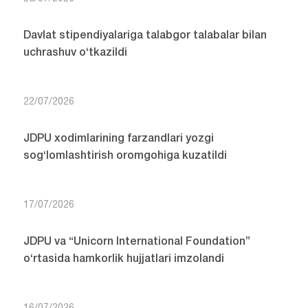
Davlat stipendiyalariga talabgor talabalar bilan
uchrashuv o‘tkazildi
22/07/2026
JDPU xodimlarining farzandlari yozgi
sog‘lomlashtirish oromgohiga kuzatildi
17/07/2026
JDPU va “Unicorn International Foundation”
o‘rtasida hamkorlik hujjatlari imzolandi