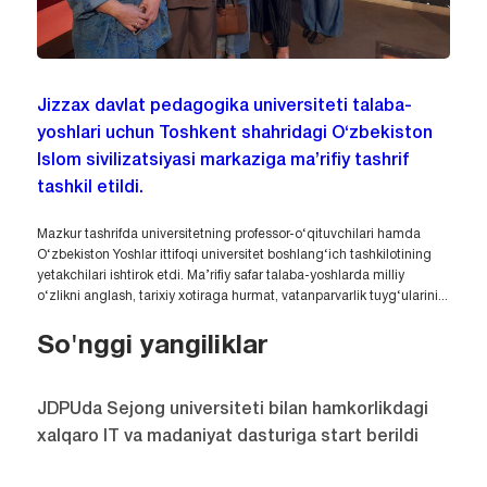
Jizzax davlat pedagogika universiteti talaba-
yoshlari uchun Toshkent shahridagi O‘zbekiston
Islom sivilizatsiyasi markaziga ma’rifiy tashrif
tashkil etildi.
Mazkur tashrifda universitetning professor-o‘qituvchilari hamda
O‘zbekiston Yoshlar ittifoqi universitet boshlang‘ich tashkilotining
yetakchilari ishtirok etdi. Ma’rifiy safar talaba-yoshlarda milliy
o‘zlikni anglash, tarixiy xotiraga hurmat, vatanparvarlik tuyg‘ularini...
So'nggi yangiliklar
JDPUda Sejong universiteti bilan hamkorlikdagi
xalqaro IT va madaniyat dasturiga start berildi