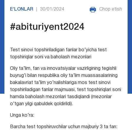
E’LONLAR
30/01/2024
Chop etish
|
#abituriyent2024
Test sinovi topshiriladigan fanlar bo‘yicha test
topshiriqlar soni va baholash mezonlari
Oliy ta’lim, fan va innovatsiyalar vazirligining tegishli
buyrug‘i bilan respublika oliy ta’lim muassasalarining
bakalavriat ta’lim yo‘nalishlariga mos test sinovi
topshiriladigan fanlar majmuasi, test topshiriqlari soni
hamda baholash mezonlari tasdiqlandi (mezonlar
o‘tgan yilgi qabuldek qoldirildi).
Unga ko‘ra:
Barcha test topshiruvchilar uchun majburiy 3 ta fan: