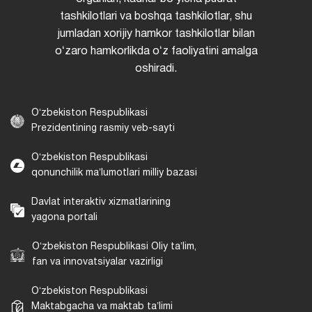
tashkilotlari va boshqa tashkilotlar, shu
jumladan xorijiy hamkor tashkilotlar bilan
oʻzaro hamkorlikda oʻz faoliyatini amalga
oshiradi.
Oʻzbekiston Respublikasi
Prezidentining rasmiy veb-sayti
Oʻzbekiston Respublikasi
qonunchilik maʼlumotlari milliy bazasi
Davlat interaktiv xizmatlarining
yagona portali
Oʻzbekiston Respublikasi Oliy taʼlim,
fan va innovatsiyalar vazirligi
Oʻzbekiston Respublikasi
Maktabgacha va maktab taʼlimi