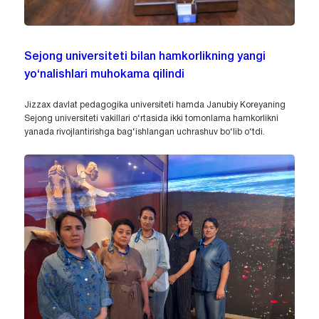
Sejong universiteti bilan hamkorlikning yangi
yo‘nalishlari muhokama qilindi
Jizzax davlat pedagogika universiteti hamda Janubiy Koreyaning
Sejong universiteti vakillari o‘rtasida ikki tomonlama hamkorlikni
yanada rivojlantirishga bag‘ishlangan uchrashuv bo‘lib o‘tdi.