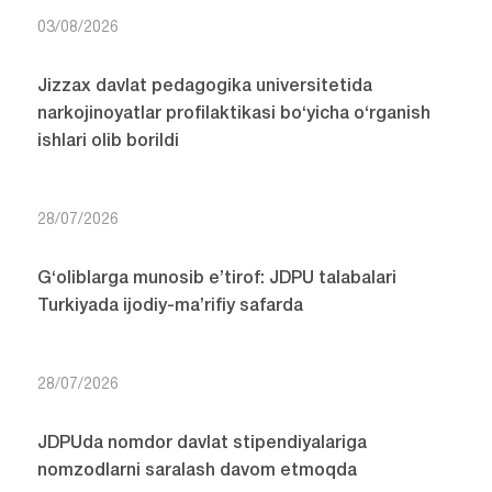
03/08/2026
Jizzax davlat pedagogika universitetida
narkojinoyatlar profilaktikasi bo‘yicha o‘rganish
ishlari olib borildi
28/07/2026
G‘oliblarga munosib e’tirof: JDPU talabalari
Turkiyada ijodiy-ma’rifiy safarda
28/07/2026
JDPUda nomdor davlat stipendiyalariga
nomzodlarni saralash davom etmoqda