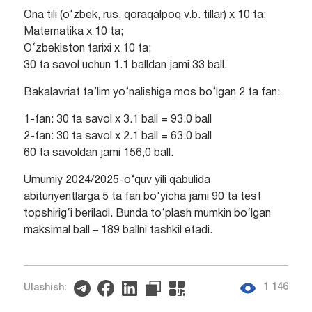
Ona tili (o‘zbek, rus, qoraqalpoq v.b. tillar) x 10 ta;
Matematika x 10 ta;
O‘zbekiston tarixi x 10 ta;
30 ta savol uchun 1.1 balldan jami 33 ball.
Bakalavriat ta’lim yo‘nalishiga mos bo‘lgan 2 ta fan:
1-fan: 30 ta savol x 3.1 ball = 93.0 ball
2-fan: 30 ta savol x 2.1 ball = 63.0 ball
60 ta savoldan jami 156,0 ball.
Umumiy 2024/2025-o‘quv yili qabulida
abituriyentlarga 5 ta fan bo‘yicha jami 90 ta test
topshirig‘i beriladi. Bunda to‘plash mumkin bo‘lgan
maksimal ball – 189 ballni tashkil etadi.
1 146
Ulashish: