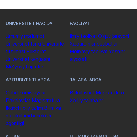
UNIVERSITET HAQIDA
FAOLIYAT
Umumiy maʼlumot
Ilmiy faoliyat
Oʻquv jarayoni
Universitet tarixi
Universitet
Xalqaro munosabatlar
tuzilmasi
Rektorat
Moliyaviy faoliyat
Yoshlar
Universitet kengashi
siyosati
Me'yoriy hujjatlar
ABITURIYENTLARGA
TALABALARGA
Qabul komissiyasi
Bakalavriat
Magistratura
Bakalavriat
Magistratura
Xorijiy talabalar
Ikkinchi oliy taʼlim
Bilim va
malakalarni baholash
agentligi
ALOQA
IJTIMOIY TARMOQLAR