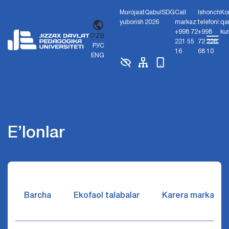
Murojaat
Qabul
SDG
Call
Ishonch
Ko
yuborish
2026
markaz:
telefoni:
qa
+998 72
+998
ku
O'ZB
221 55
72 226
РУС
16
68 10
ENG
E’lonlar
Barcha
Ekofaol talabalar
Karera markazi