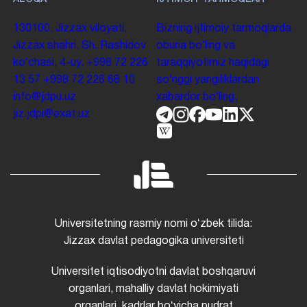
130100. Jizzax viloyati,
Bizning ijtimoiy tarmoqlarda
Jizzax shahri, Sh. Rashidov
obuna boʻling va
koʻchasi, 4-uy.
+998 72 226
taraqqiyotimiz haqidagi
13 57
+998 72 226 68 10
soʻnggi yangiliklardan
info@jdpu.uz
xabardor boʻling.
jiz.jdpi@exat.uz
Universitetning rasmiy nomi oʻzbek tilida:
Jizzax davlat pedagogika universiteti
Universitet iqtisodiyotni davlat boshqaruvi
organlari, mahalliy davlat hokimiyati
organlari, kadrlar boʻyicha pudrat