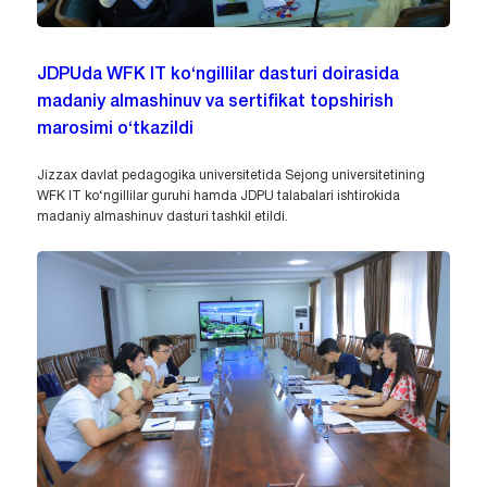
JDPUda WFK IT ko‘ngillilar dasturi doirasida
madaniy almashinuv va sertifikat topshirish
marosimi o‘tkazildi
Jizzax davlat pedagogika universitetida Sejong universitetining
WFK IT ko‘ngillilar guruhi hamda JDPU talabalari ishtirokida
madaniy almashinuv dasturi tashkil etildi.