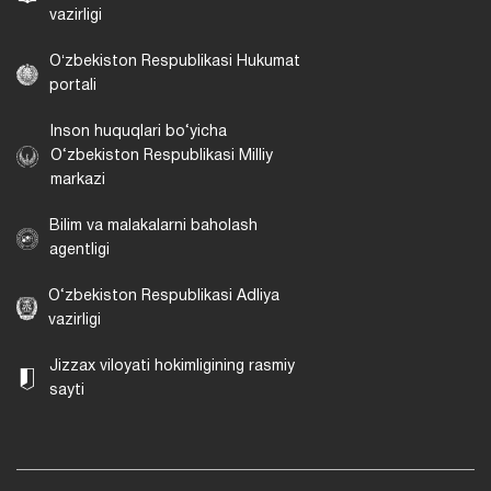
vazirligi
Oʻzbekiston Respublikasi Hukumat
portali
Inson huquqlari bo‘yicha
O‘zbekiston Respublikasi Milliy
markazi
Bilim va malakalarni baholash
agentligi
O‘zbekiston Respublikasi Adliya
vazirligi
Jizzax viloyati hokimligining rasmiy
sayti