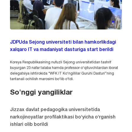
JDPUda Sejong universiteti bilan hamkorlikdagi
xalqaro IT va madaniyat dasturiga start berildi
Koreya Respublikasining nufuzli Sejong universitetidan tashrif
buyurgan 23 nafar talaba hamda professor-o‘qituvchilardan iborat
delegatsiya ishtirokida “WFK IT Ko‘ngillilar Guruhi Dasturi”ning
tantanali ochilish marosimi bo‘lib o‘tdi.
So'nggi yangiliklar
Jizzax davlat pedagogika universitetida
narkojinoyatlar profilaktikasi bo‘yicha o‘rganish
ishlari olib borildi