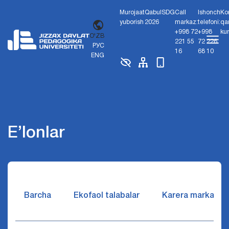
Murojaat
Qabul
SDG
Call
Ishonch
Ko
yuborish
2026
markaz:
telefoni:
qa
+998 72
+998
ku
O'ZB
221 55
72 226
РУС
16
68 10
ENG
E’lonlar
Barcha
Ekofaol talabalar
Karera markazi