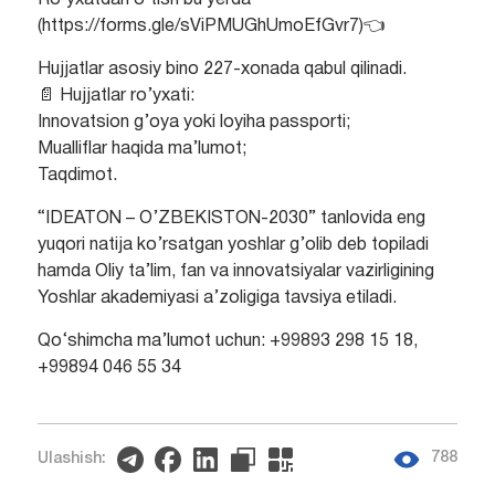
Ro‘yxatdan o‘tish bu yerda
(https://forms.gle/sViPMUGhUmoEfGvr7)👈
Hujjatlar asosiy bino 227-xonada qabul qilinadi.
📄 Hujjatlar ro’yxati:
Innovatsion g’oya yoki loyiha passporti;
Mualliflar haqida ma’lumot;
Taqdimot.
“IDEATON – O’ZBEKISTON-2030” tanlovida eng
yuqori natija ko’rsatgan yoshlar g’olib deb topiladi
hamda Oliy ta’lim, fan va innovatsiyalar vazirligining
Yoshlar akademiyasi a’zoligiga tavsiya etiladi.
Qo‘shimcha ma’lumot uchun: +99893 298 15 18,
+99894 046 55 34
788
Ulashish: