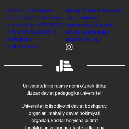
130100. Jizzax viloyati,
Bizning ijtimoiy tarmoqlarda
Jizzax shahri, Sh. Rashidov
obuna boʻling va
koʻchasi, 4-uy.
+998 72 226
taraqqiyotimiz haqidagi
13 57
+998 72 226 68 10
soʻnggi yangiliklardan
info@jdpu.uz
xabardor boʻling.
jiz.jdpi@exat.uz
Universitetning rasmiy nomi oʻzbek tilida:
Jizzax davlat pedagogika universiteti
Universitet iqtisodiyotni davlat boshqaruvi
organlari, mahalliy davlat hokimiyati
organlari, kadrlar boʻyicha pudrat
tashkilotlari va boshqa tashkilotlar, shu