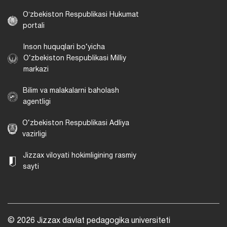
Oʻzbekiston Respublikasi Hukumat
portali
Inson huquqlari bo‘yicha
O‘zbekiston Respublikasi Milliy
markazi
Bilim va malakalarni baholash
agentligi
O‘zbekiston Respublikasi Adliya
vazirligi
Jizzax viloyati hokimligining rasmiy
sayti
© 2026 Jizzax davlat pedagogika universiteti