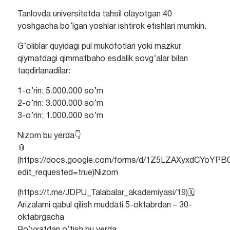
Tanlovda universitetda tahsil olayotgan 40
yoshgacha bo’lgan yoshlar ishtirok etishlari mumkin.
G’oliblar quyidagi pul mukofotlari yoki mazkur
qiymatdagi qimmatbaho esdalik sovg‘alar bilan
taqdirlanadilar:
1-o’rin: 5.000.000 so’m
2-o’rin: 3.000.000 so’m
3-o’rin: 1.000.000 so’m
Nizom bu yerda👇
📎
(https://docs.google.com/forms/d/1Z5LZAXyxdCYoY
edit_requested=true)Nizom
(https://t.me/JDPU_Talabalar_akademiyasi/19)🗓
Arizalarni qabul qilish muddati 5-oktabrdan – 30-
oktabrgacha