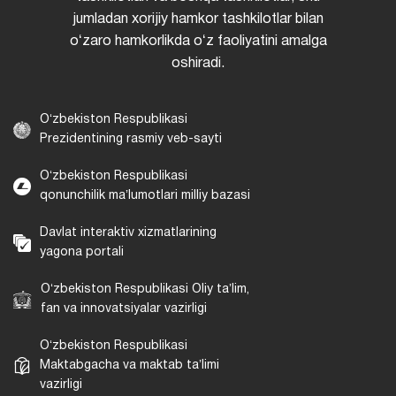
jumladan xorijiy hamkor tashkilotlar bilan
oʻzaro hamkorlikda oʻz faoliyatini amalga
oshiradi.
Oʻzbekiston Respublikasi
Prezidentining rasmiy veb-sayti
Oʻzbekiston Respublikasi
qonunchilik maʼlumotlari milliy bazasi
Davlat interaktiv xizmatlarining
yagona portali
Oʻzbekiston Respublikasi Oliy taʼlim,
fan va innovatsiyalar vazirligi
Oʻzbekiston Respublikasi
Maktabgacha va maktab taʼlimi
vazirligi