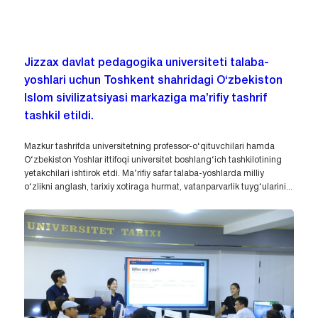
Jizzax davlat pedagogika universiteti talaba-
yoshlari uchun Toshkent shahridagi O‘zbekiston
Islom sivilizatsiyasi markaziga ma’rifiy tashrif
tashkil etildi.
Mazkur tashrifda universitetning professor-o‘qituvchilari hamda
O‘zbekiston Yoshlar ittifoqi universitet boshlang‘ich tashkilotining
yetakchilari ishtirok etdi. Ma’rifiy safar talaba-yoshlarda milliy
o‘zlikni anglash, tarixiy xotiraga hurmat, vatanparvarlik tuyg‘ularini...