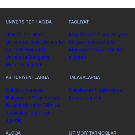
UNIVERSITET HAQIDA
FAOLIYAT
Umumiy maʼlumot
Ilmiy faoliyat
Oʻquv jarayoni
Universitet tarixi
Universitet
Xalqaro munosabatlar
tuzilmasi
Rektorat
Moliyaviy faoliyat
Yoshlar
Universitet kengashi
siyosati
Me'yoriy hujjatlar
ABITURIYENTLARGA
TALABALARGA
Qabul komissiyasi
Bakalavriat
Magistratura
Bakalavriat
Magistratura
Xorijiy talabalar
Ikkinchi oliy taʼlim
Bilim va
malakalarni baholash
agentligi
ALOQA
IJTIMOIY TARMOQLAR