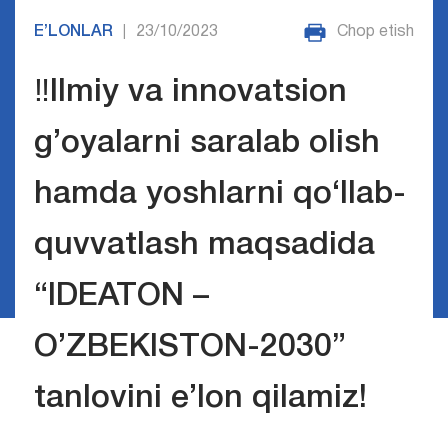
E’LONLAR
23/10/2023
Chop etish
|
‼️Ilmiy va innovatsion
g’oyalarni saralab olish
hamda yoshlarni qo‘llab-
quvvatlash maqsadida
“IDEATON –
O’ZBEKISTON-2030”
tanlovini e’lon qilamiz!