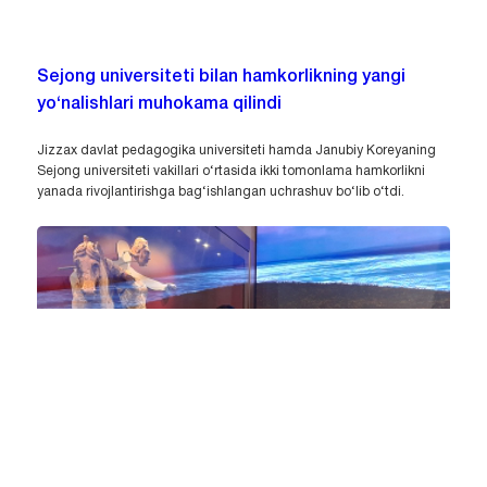
Sejong universiteti bilan hamkorlikning yangi
yo‘nalishlari muhokama qilindi
Jizzax davlat pedagogika universiteti hamda Janubiy Koreyaning
Sejong universiteti vakillari o‘rtasida ikki tomonlama hamkorlikni
yanada rivojlantirishga bag‘ishlangan uchrashuv bo‘lib o‘tdi.