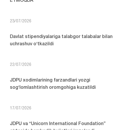
ETMOQDA
23/07/2026
Davlat stipendiyalariga talabgor talabalar bilan
uchrashuv o‘tkazildi
22/07/2026
JDPU xodimlarining farzandlari yozgi
sog‘lomlashtirish oromgohiga kuzatildi
17/07/2026
JDPU va “Unicorn International Foundation”