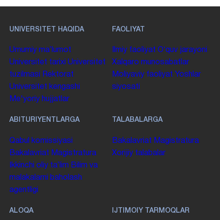
UNIVERSITET HAQIDA
FAOLIYAT
Umumiy maʼlumot
Ilmiy faoliyat
Oʻquv jarayoni
Universitet tarixi
Universitet
Xalqaro munosabatlar
tuzilmasi
Rektorat
Moliyaviy faoliyat
Yoshlar
Universitet kengashi
siyosati
Me'yoriy hujjatlar
ABITURIYENTLARGA
TALABALARGA
Qabul komissiyasi
Bakalavriat
Magistratura
Bakalavriat
Magistratura
Xorijiy talabalar
Ikkinchi oliy taʼlim
Bilim va
malakalarni baholash
agentligi
ALOQA
IJTIMOIY TARMOQLAR