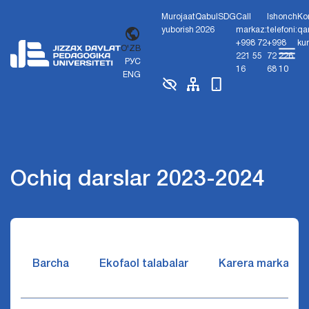
Murojaat
Qabul
SDG
Call
Ishonch
Ko
yuborish
2026
markaz:
telefoni:
qa
+998 72
+998
ku
O'ZB
221 55
72 226
РУС
16
68 10
ENG
Ochiq darslar 2023-2024
Barcha
Ekofaol talabalar
Karera markazi