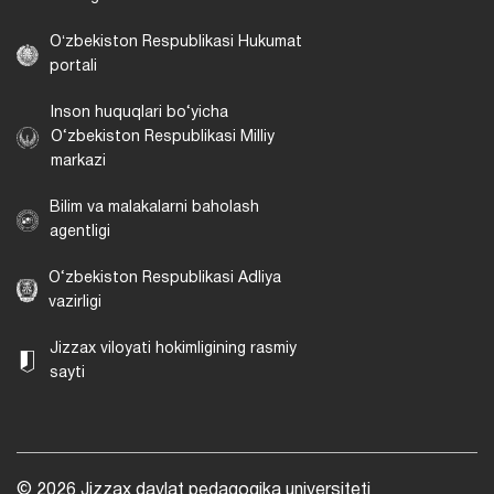
Oʻzbekiston Respublikasi Hukumat
portali
Inson huquqlari bo‘yicha
O‘zbekiston Respublikasi Milliy
markazi
Bilim va malakalarni baholash
agentligi
O‘zbekiston Respublikasi Adliya
vazirligi
Jizzax viloyati hokimligining rasmiy
sayti
© 2026 Jizzax davlat pedagogika universiteti