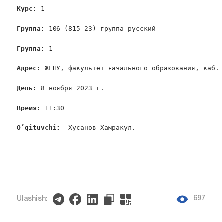
Курс:
 1

Группа:
 106 (815-23) группа русский

Группа:
 1

Адрес:
 ЖГПУ, факультет начального образования, каб. 
День:
 8 ноября 2023 г.

Время:
 11:30

O’qituvchi
:
  Хусанов Хамракул.
697
Ulashish: