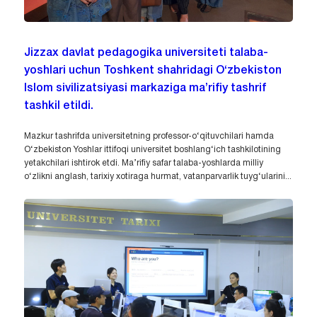
Jizzax davlat pedagogika universiteti talaba-
yoshlari uchun Toshkent shahridagi O‘zbekiston
Islom sivilizatsiyasi markaziga ma’rifiy tashrif
tashkil etildi.
Mazkur tashrifda universitetning professor-o‘qituvchilari hamda
O‘zbekiston Yoshlar ittifoqi universitet boshlang‘ich tashkilotining
yetakchilari ishtirok etdi. Ma’rifiy safar talaba-yoshlarda milliy
o‘zlikni anglash, tarixiy xotiraga hurmat, vatanparvarlik tuyg‘ularini...