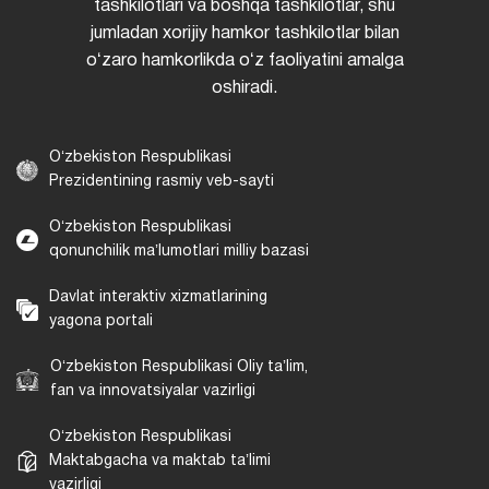
tashkilotlari va boshqa tashkilotlar, shu
jumladan xorijiy hamkor tashkilotlar bilan
oʻzaro hamkorlikda oʻz faoliyatini amalga
oshiradi.
Oʻzbekiston Respublikasi
Prezidentining rasmiy veb-sayti
Oʻzbekiston Respublikasi
qonunchilik maʼlumotlari milliy bazasi
Davlat interaktiv xizmatlarining
yagona portali
Oʻzbekiston Respublikasi Oliy taʼlim,
fan va innovatsiyalar vazirligi
Oʻzbekiston Respublikasi
Maktabgacha va maktab taʼlimi
vazirligi