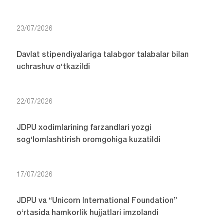
23/07/2026
Davlat stipendiyalariga talabgor talabalar bilan
uchrashuv o‘tkazildi
22/07/2026
JDPU xodimlarining farzandlari yozgi
sog‘lomlashtirish oromgohiga kuzatildi
17/07/2026
JDPU va “Unicorn International Foundation”
o‘rtasida hamkorlik hujjatlari imzolandi