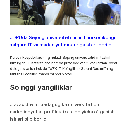
JDPUda Sejong universiteti bilan hamkorlikdagi
xalqaro IT va madaniyat dasturiga start berildi
Koreya Respublikasining nufuzli Sejong universitetidan tashrif
buyurgan 23 nafar talaba hamda professor-o‘qituvchilardan iborat
delegatsiya ishtirokida “WFK IT Ko‘ngillilar Guruhi Dasturi”ning
tantanali ochilish marosimi bo‘lib o‘tdi.
So'nggi yangiliklar
Jizzax davlat pedagogika universitetida
narkojinoyatlar profilaktikasi bo‘yicha o‘rganish
ishlari olib borildi