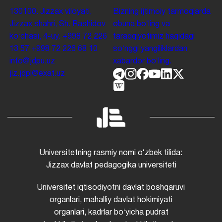
130100. Jizzax viloyati,
Bizning ijtimoiy tarmoqlarda
Jizzax shahri, Sh. Rashidov
obuna boʻling va
koʻchasi, 4-uy.
+998 72 226
taraqqiyotimiz haqidagi
13 57
+998 72 226 68 10
soʻnggi yangiliklardan
info@jdpu.uz
xabardor boʻling.
jiz.jdpi@exat.uz
Universitetning rasmiy nomi oʻzbek tilida:
Jizzax davlat pedagogika universiteti
Universitet iqtisodiyotni davlat boshqaruvi
organlari, mahalliy davlat hokimiyati
organlari, kadrlar boʻyicha pudrat