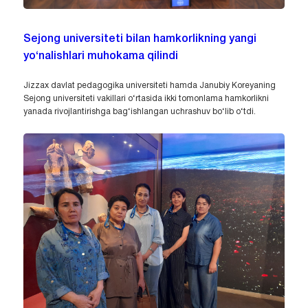
Sejong universiteti bilan hamkorlikning yangi
yo‘nalishlari muhokama qilindi
Jizzax davlat pedagogika universiteti hamda Janubiy Koreyaning
Sejong universiteti vakillari o‘rtasida ikki tomonlama hamkorlikni
yanada rivojlantirishga bag‘ishlangan uchrashuv bo‘lib o‘tdi.