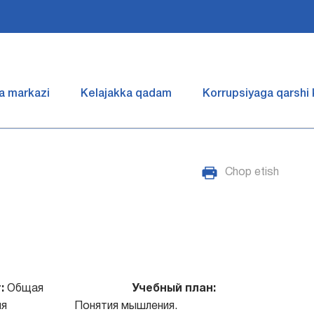
a markazi
Kelajakka qadam
Korrupsiyaga qarshi
Chop etish
:
Общая
Учебный план:
ия
Понятия мышления.