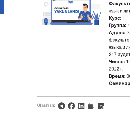
Факульт
язык и ли
Курс:
1
Группа:
1
Адрес:
З
факульте
языка и л
217 ауди
Число:
1
2022 г.
Время:
0
Семинар
Ulashish: