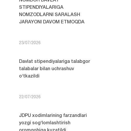
NOMDOR DAVLAT
STIPENDIYALARIGA
NOMZODLARNI SARALASH
JARAYONI DAVOM ETMOQDA
23/07/2026
Davlat stipendiyalariga talabgor
talabalar bilan uchrashuv
o‘tkazildi
22/07/2026
JDPU xodimlarining farzandlari
yozgi sog‘lomlashtirish
oromgohiga kuzatildi