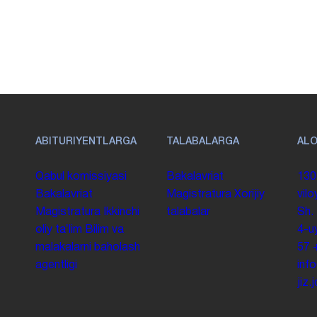
ABITURIYENTLARGA
TALABALARGA
AL
Qabul komissiyasi
Bakalavriat
130
Bakalavriat
Magistratura
Xorijiy
vilo
Magistratura
Ikkinchi
talabalar
Sh.
oliy taʼlim
Bilim va
4-u
malakalarni baholash
57
agentligi
inf
jiz