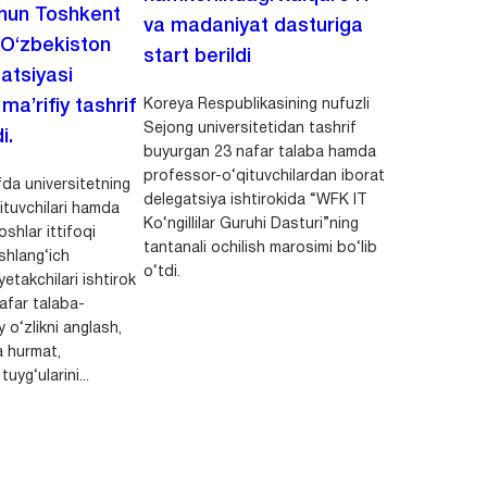
chun Toshkent
va madaniyat dasturiga
 O‘zbekiston
start berildi
zatsiyasi
Koreya Respublikasining nufuzli
a’rifiy tashrif
Sejong universitetidan tashrif
i.
buyurgan 23 nafar talaba hamda
professor-o‘qituvchilardan iborat
da universitetning
delegatsiya ishtirokida “WFK IT
ituvchilari hamda
Ko‘ngillilar Guruhi Dasturi”ning
shlar ittifoqi
tantanali ochilish marosimi bo‘lib
shlang‘ich
o‘tdi.
yetakchilari ishtirok
safar talaba-
y o‘zlikni anglash,
a hurmat,
uyg‘ularini...