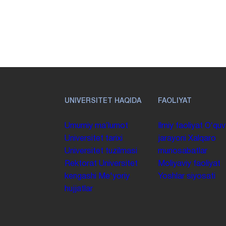
UNIVERSITET HAQIDA
FAOLIYAT
Umumiy maʼlumot
Ilmiy faoliyat
Oʻquv
Universitet tarixi
jarayoni
Xalqaro
Universitet tuzilmasi
munosabatlar
Rektorat
Universitet
Moliyaviy faoliyat
kengashi
Me'yoriy
Yoshlar siyosati
hujjatlar