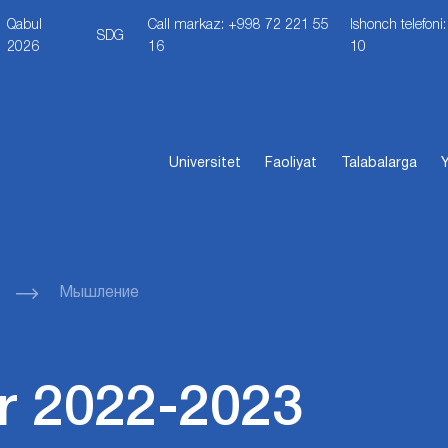
Qabul
Call markaz: +998 72 221 55
Ishonch telefon
SDG
2026
16
10
Universitet
Faoliyat
Talabalarga
Y
Мышление
r 2022-2023