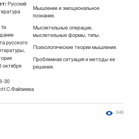
ет:
Русский
Мышление и эмоциональное
тература
познание.
 ta
Мыслительные операции,
дание
мыслительные формы, типы.
та русского
Психологические теории мышления.
итературы,
тория
Проблемная ситуация и методы ее
0 октября
решения.
8-30
:
Н.С.Файзиева
546