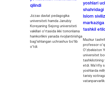
yoshlari u
qilindi
shahridagi
Jizzax davlat pedagogika
Islom sivili
universiteti hamda Janubiy
markaziga m
Koreyaning Sejong universiteti
tashkil etild
vakillari o‘rtasida ikki tomonlama
hamkorlikni yanada rivojlantirishga
Mazkur tashrif
bag‘ishlangan uchrashuv bo‘lib
professor-o‘q
o‘tdi.
O‘zbekiston Yo
universitet bo
tashkilotining 
etdi. Ma’rifiy 
yoshlarda milli
tarixiy xotirag
vatanparvarlik t