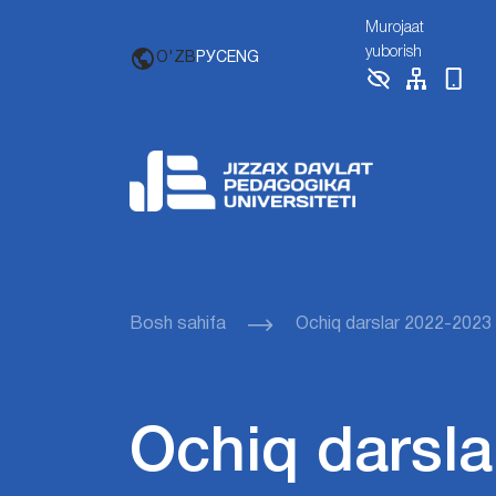
Murojaat
yuborish
O'ZB
РУС
ENG
Bosh sahifa
Ochiq darslar 2022-2023
Ochiq darsla