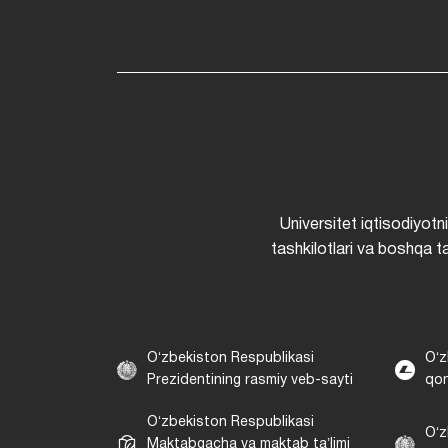
Universitet iqtisodiyotn
tashkilotlari va boshqa ta
Oʻzbekiston Respublikasi
Oʻz
Prezidentining rasmiy veb-sayti
qon
Oʻzbekiston Respublikasi
Oʻz
Maktabgacha va maktab taʼlimi