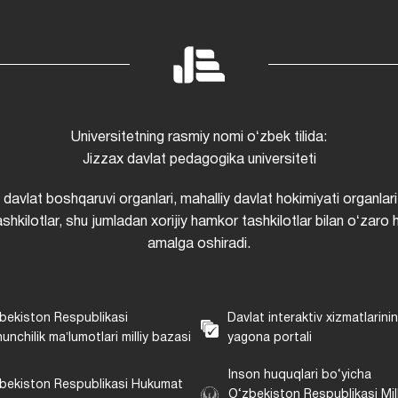
Universitetning rasmiy nomi oʻzbek tilida:
Jizzax davlat pedagogika universiteti
i davlat boshqaruvi organlari, mahalliy davlat hokimiyati organlari
shkilotlar, shu jumladan xorijiy hamkor tashkilotlar bilan oʻzaro 
amalga oshiradi.
bekiston Respublikasi
Davlat interaktiv xizmatlarini
unchilik maʼlumotlari milliy bazasi
yagona portali
Inson huquqlari bo‘yicha
bekiston Respublikasi Hukumat
O‘zbekiston Respublikasi Mill