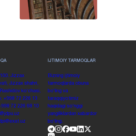
OQA
IJTIMOIY TARMOQLAR
100. Jizzax
Bizning ijtimoiy
yati, Jizzax shahri,
tarmoqlarda obuna
 Rashidov koʻchasi,
boʻling va
y.
+998 72 226 13
taraqqiyotimiz
+998 72 226 68 10
haqidagi soʻnggi
o@jdpu.uz
yangiliklardan xabardor
.jdpi@exat.uz
boʻling.