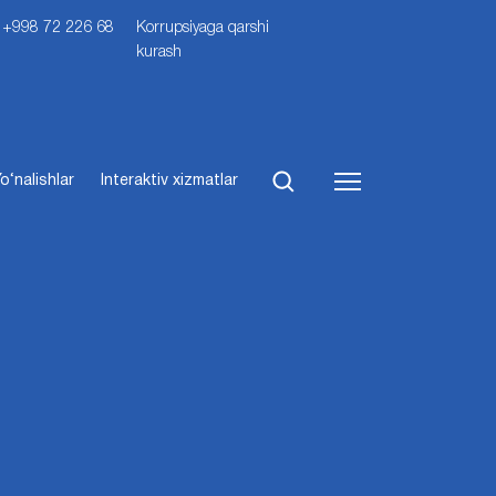
i: +998 72 226 68
Korrupsiyaga qarshi
kurash
o‘nalishlar
Interaktiv xizmatlar