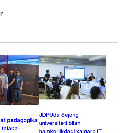
r
JDPUda Sejong
lat pedagogika
universiteti bilan
i talaba-
hamkorlikdagi xalqaro IT