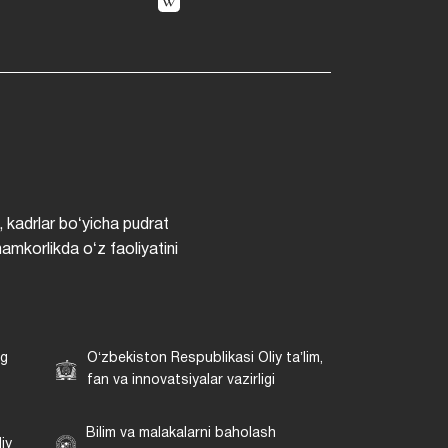
, kadrlar boʻyicha pudrat
hamkorlikda oʻz faoliyatini
ng
Oʻzbekiston Respublikasi Oliy taʼlim,
fan va innovatsiyalar vazirligi
Bilim va malakalarni baholash
iy