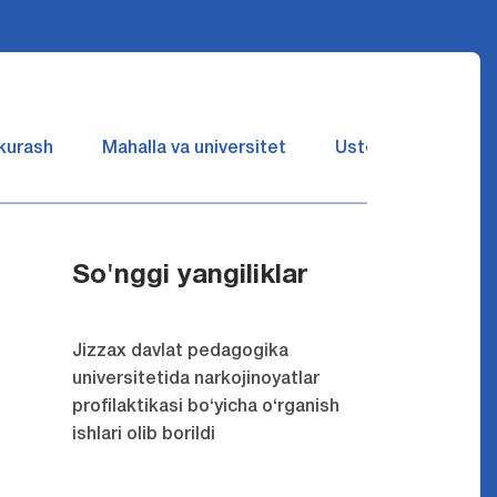
 kurash
Mahalla va universitet
Ustozlar suhbatin 
So'nggi yangiliklar
Jizzax davlat pedagogika
universitetida narkojinoyatlar
profilaktikasi bo‘yicha o‘rganish
ishlari olib borildi