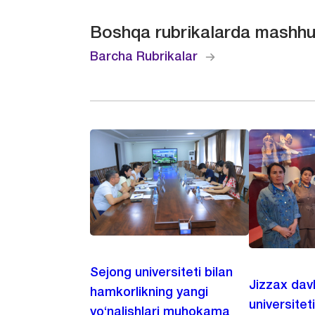
Boshqa rubrikalarda mashhu
Barcha Rubrikalar
Sejong universiteti bilan
Jizzax dav
hamkorlikning yangi
universitet
yo‘nalishlari muhokama