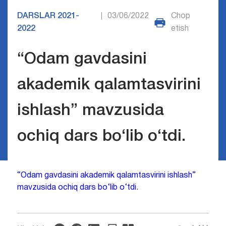
DARSLAR 2021-
03/06/2022
Chop
|
2022
etish
“Odam gavdasini
akademik qalamtasvirini
ishlash” mavzusida
ochiq dars bo‘lib o‘tdi.
“Odam gavdasini akademik qalamtasvirini ishlash”
mavzusida ochiq dars bo‘lib o‘tdi
.