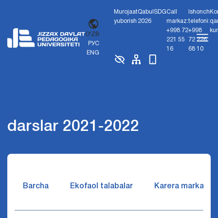
Murojaat
Qabul
SDG
Call
Ishonch
Ko
yuborish
2026
markaz:
telefoni:
qa
+998 72
+998
ku
O'ZB
221 55
72 226
РУС
16
68 10
ENG
darslar 2021-2022
Barcha
Ekofaol talabalar
Karera markazi