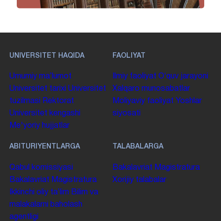
UNIVERSITET HAQIDA
FAOLIYAT
Umumiy maʼlumot
Ilmiy faoliyat
Oʻquv jarayoni
Universitet tarixi
Universitet
Xalqaro munosabatlar
tuzilmasi
Rektorat
Moliyaviy faoliyat
Yoshlar
Universitet kengashi
siyosati
Me'yoriy hujjatlar
ABITURIYENTLARGA
TALABALARGA
Qabul komissiyasi
Bakalavriat
Magistratura
Bakalavriat
Magistratura
Xorijiy talabalar
Ikkinchi oliy taʼlim
Bilim va
malakalarni baholash
agentligi