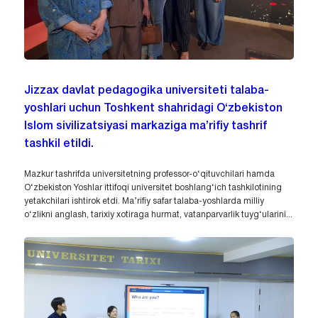
Jizzax davlat pedagogika universiteti talaba-
yoshlari uchun Toshkent shahridagi O‘zbekiston
Islom sivilizatsiyasi markaziga ma’rifiy tashrif
tashkil etildi.
Mazkur tashrifda universitetning professor-o‘qituvchilari hamda
O‘zbekiston Yoshlar ittifoqi universitet boshlang‘ich tashkilotining
yetakchilari ishtirok etdi. Ma’rifiy safar talaba-yoshlarda milliy
o‘zlikni anglash, tarixiy xotiraga hurmat, vatanparvarlik tuyg‘ularini...