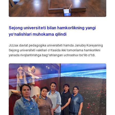
Sejong universiteti bilan hamkorlikning yangi
yo‘nalishlari muhokama qilindi
Jizzax davlat pedagogika universiteti hamda Janubiy Koreyaning
Sejong universiteti vakillari o‘rtasida ikki tomonlama hamkorlikni
yanada rivojlantirishga bag‘ishlangan uchrashuv bo‘lib o‘tdi.