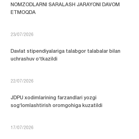
NOMZODLARNI SARALASH JARAYONI DAVOM
ETMOQDA
23/07/2026
Davlat stipendiyalariga talabgor talabalar bilan
uchrashuv o‘tkazildi
22/07/2026
JDPU xodimlarining farzandlari yozgi
sog‘lomlashtirish oromgohiga kuzatildi
17/07/2026