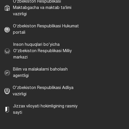
Oʻzbekiston Respublikasi
Maktabgacha va maktab taʼlimi
vazirligi
Oʻzbekiston Respublikasi Hukumat
portali
Inson huquqlari bo‘yicha
O‘zbekiston Respublikasi Milliy
markazi
Bilim va malakalarni baholash
agentligi
O‘zbekiston Respublikasi Adliya
vazirligi
Jizzax viloyati hokimligining rasmiy
sayti