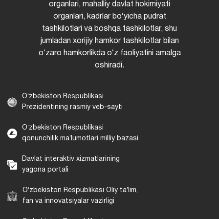
organlari, mahalliy davlat hokimiyati
organlari, kadrlar boʻyicha pudrat
tashkilotlari va boshqa tashkilotlar, shu
jumladan xorijiy hamkor tashkilotlar bilan
oʻzaro hamkorlikda oʻz faoliyatini amalga
oshiradi.
Oʻzbekiston Respublikasi
Prezidentining rasmiy veb-sayti
Oʻzbekiston Respublikasi
qonunchilik maʼlumotlari milliy bazasi
Davlat interaktiv xizmatlarining
yagona portali
Oʻzbekiston Respublikasi Oliy taʼlim,
fan va innovatsiyalar vazirligi