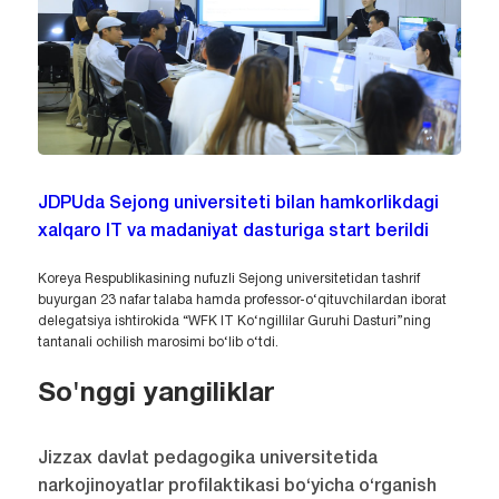
JDPUda Sejong universiteti bilan hamkorlikdagi
xalqaro IT va madaniyat dasturiga start berildi
Koreya Respublikasining nufuzli Sejong universitetidan tashrif
buyurgan 23 nafar talaba hamda professor-o‘qituvchilardan iborat
delegatsiya ishtirokida “WFK IT Ko‘ngillilar Guruhi Dasturi”ning
tantanali ochilish marosimi bo‘lib o‘tdi.
So'nggi yangiliklar
Jizzax davlat pedagogika universitetida
narkojinoyatlar profilaktikasi bo‘yicha o‘rganish