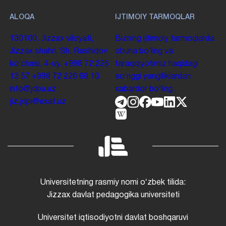
ALOQA
IJTIMOIY TARMOQLAR
130100. Jizzax viloyati,
Bizning ijtimoiy tarmoqlarda
Jizzax shahri, Sh. Rashidov
obuna boʻling va
koʻchasi, 4-uy.
+998 72 226
taraqqiyotimiz haqidagi
13 57
+998 72 226 68 10
soʻnggi yangiliklardan
info@jdpu.uz
xabardor boʻling.
jiz.jdpi@exat.uz
Universitetning rasmiy nomi oʻzbek tilida:
Jizzax davlat pedagogika universiteti
Universitet iqtisodiyotni davlat boshqaruvi