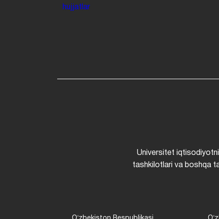
hujjatlar
Universitet iqtisodiyotn
tashkilotlari va boshqa ta
Oʻzbekiston Respublikasi
Oʻz