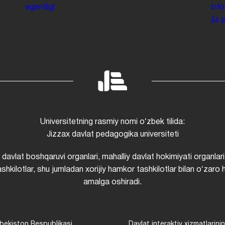
agentligi
inf
jiz
Universitetning rasmiy nomi oʻzbek tilida:
Jizzax davlat pedagogika universiteti
i davlat boshqaruvi organlari, mahalliy davlat hokimiyati organlari
shkilotlar, shu jumladan xorijiy hamkor tashkilotlar bilan oʻzaro 
amalga oshiradi.
bekiston Respublikasi
Davlat interaktiv xizmatlarini