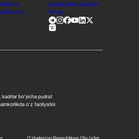
o@jdpu.uz
yangiliklardan xabardor
.jdpi@exat.uz
boʻling.
, kadrlar boʻyicha pudrat
hamkorlikda oʻz faoliyatini
ng
Oʻzbekiston Respublikasi Oliy taʼlim,