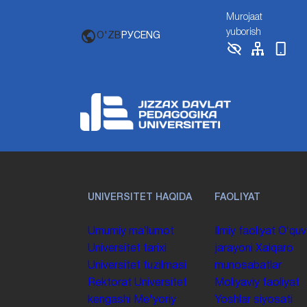
Murojaat
yuborish
O'ZB
РУС
ENG
UNIVERSITET HAQIDA
FAOLIYAT
Umumiy maʼlumot
Ilmiy faoliyat
Oʻquv
Universitet tarixi
jarayoni
Xalqaro
Universitet tuzilmasi
munosabatlar
Rektorat
Universitet
Moliyaviy faoliyat
kengashi
Me'yoriy
Yoshlar siyosati