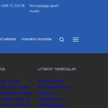
i: +998 72 226 68
Korrupsiyaga qarshi
kurash
o‘nalishlar
Interaktiv xizmatlar
OQA
IJTIMOIY TARMOQLAR
100. Jizzax
Bizning ijtimoiy
yati, Jizzax shahri,
tarmoqlarda obuna
 Rashidov koʻchasi,
boʻling va
y.
+998 72 226 13
taraqqiyotimiz
+998 72 226 68 10
haqidagi soʻnggi