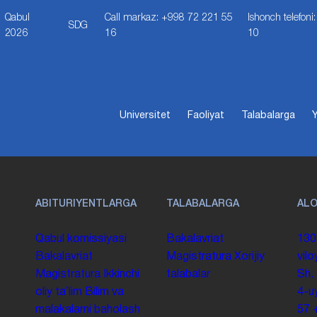
Qabul
Call markaz: +998 72 221 55
Ishonch telefon
SDG
2026
16
10
Universitet
Faoliyat
Talabalarga
Y
ABITURIYENTLARGA
TALABALARGA
AL
Qabul komissiyasi
Bakalavriat
130
Bakalavriat
Magistratura
Xorijiy
vilo
Magistratura
Ikkinchi
talabalar
Sh.
oliy taʼlim
Bilim va
4-u
malakalarni baholash
57