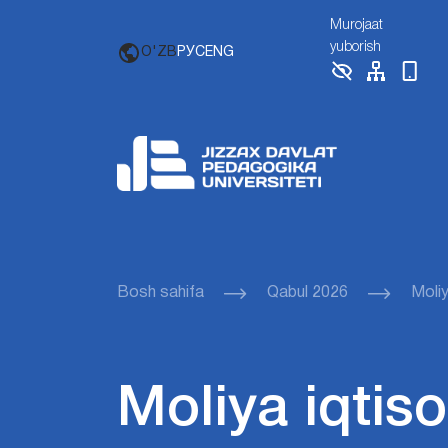
Murojaat
yuborish
O'ZB
РУС
ENG
Bosh sahifa
Qabul 2026
Moliy
Moliya iqtiso