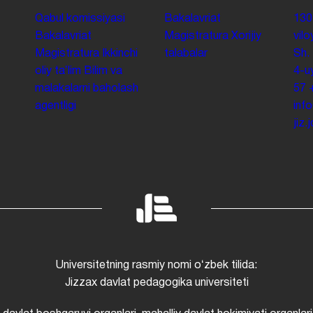
Qabul komissiyasi
Bakalavriat
130
Bakalavriat
Magistratura
Xorijiy
vilo
Magistratura
Ikkinchi
talabalar
Sh.
oliy taʼlim
Bilim va
4-u
malakalarni baholash
57
agentligi
inf
jiz
Universitetning rasmiy nomi oʻzbek tilida:
Jizzax davlat pedagogika universiteti