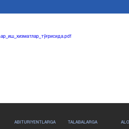
ар_иш_хизматлар_тўғрисида.pdf
ABITURIYENTLARGA
TALABALARGA
AL