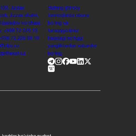
100. Jizzax
Bizning ijtimoiy
yati, Jizzax shahri,
tarmoqlarda obuna
 Rashidov koʻchasi,
boʻling va
y.
+998 72 226 13
taraqqiyotimiz
+998 72 226 68 10
haqidagi soʻnggi
o@jdpu.uz
yangiliklardan xabardor
.jdpi@exat.uz
boʻling.