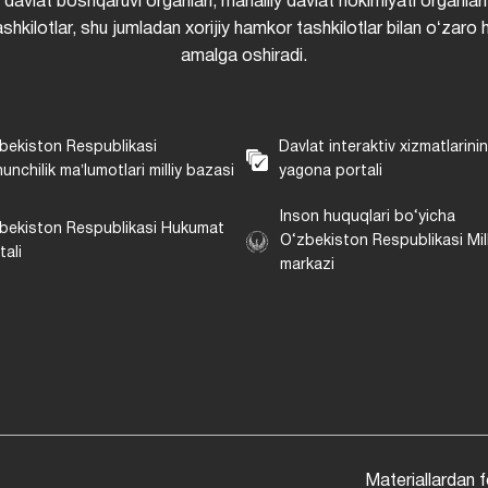
i davlat boshqaruvi organlari, mahalliy davlat hokimiyati organlari
shkilotlar, shu jumladan xorijiy hamkor tashkilotlar bilan oʻzaro 
amalga oshiradi.
bekiston Respublikasi
Davlat interaktiv xizmatlarini
unchilik maʼlumotlari milliy bazasi
yagona portali
Inson huquqlari bo‘yicha
bekiston Respublikasi Hukumat
O‘zbekiston Respublikasi Mill
tali
markazi
Materiallardan 