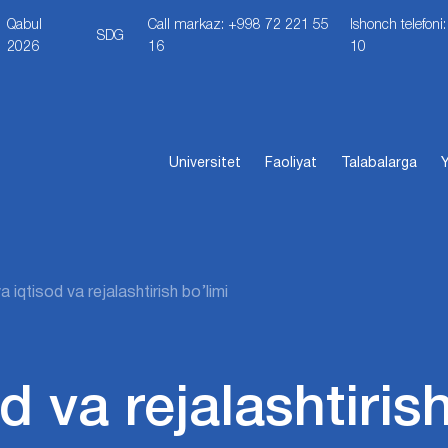
Qabul
Call markaz: +998 72 221 55
Ishonch telefon
SDG
2026
16
10
Universitet
Faoliyat
Talabalarga
Y
a iqtisod va rejalashtirish bo’limi
d va rejalashtiris