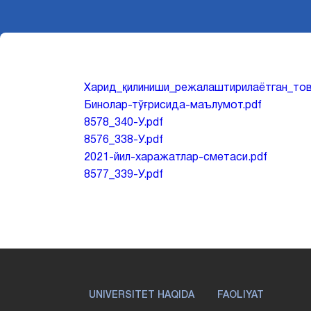
Харид_қилиниши_режалаштирилаётган_тов
Бинолар-тўғрисида-маълумот.pdf
8578_340-У.pdf
8576_338-У.pdf
2021-йил-харажатлар-сметаси.pdf
8577_339-У.pdf
UNIVERSITET HAQIDA
FAOLIYAT