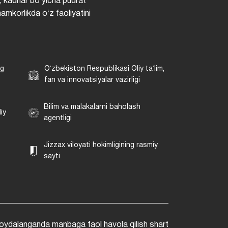
, kadrlar boʻyicha pudrat
hamkorlikda oʻz faoliyatini
ng
Oʻzbekiston Respublikasi Oliy taʼlim,
fan va innovatsiyalar vazirligi
Bilim va malakalarni baholash
iy
agentligi
Jizzax viloyati hokimligining rasmiy
sayti
foydalanganda manbaga faol havola qilish shart