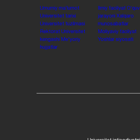
Umumiy maʼlumot
Ilmiy faoliyat
Oʻquv
Universitet tarixi
jarayoni
Xalqaro
Universitet tuzilmasi
munosabatlar
Rektorat
Universitet
Moliyaviy faoliyat
kengashi
Me'yoriy
Yoshlar siyosati
hujjatlar