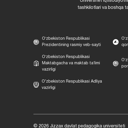
Universitet iqtisodiyotn
tashkilotlari va boshqa ta
Oʻzbekiston Respublikasi
Oʻz
Prezidentining rasmiy veb-sayti
qon
Oʻzbekiston Respublikasi
Oʻz
Maktabgacha va maktab taʼlimi
por
vazirligi
O‘zbekiston Respublikasi Adliya
vazirligi
© 2026 Jizzax davlat pedagogika universiteti