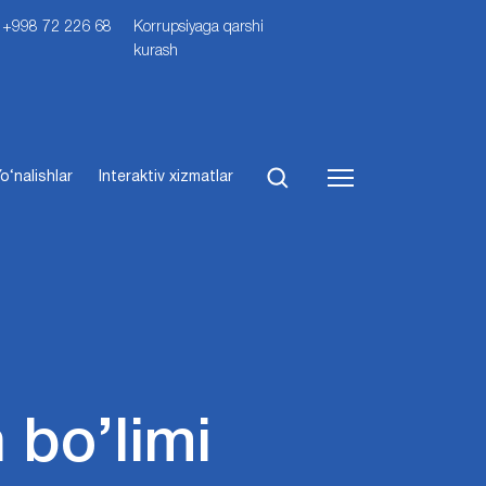
i: +998 72 226 68
Korrupsiyaga qarshi
kurash
o‘nalishlar
Interaktiv xizmatlar
h bo’limi