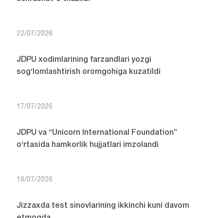
22/07/2026
JDPU xodimlarining farzandlari yozgi
sog‘lomlashtirish oromgohiga kuzatildi
17/07/2026
JDPU va “Unicorn International Foundation”
o‘rtasida hamkorlik hujjatlari imzolandi
16/07/2026
Jizzaxda test sinovlarining ikkinchi kuni davom