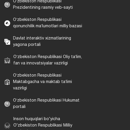
Oʻzbekiston Respublikasi
Prezidentining rasmiy veb-sayti
Oʻzbekiston Respublikasi
qonunchilik maʼlumotlari milliy bazasi
Davlat interaktiv xizmatlarining
yagona portali
Oʻzbekiston Respublikasi Oliy taʼlim,
fan va innovatsiyalar vazirligi
Oʻzbekiston Respublikasi
Maktabgacha va maktab taʼlimi
vazirligi
Oʻzbekiston Respublikasi Hukumat
portali
Inson huquqlari bo‘yicha
O‘zbekiston Respublikasi Milliy