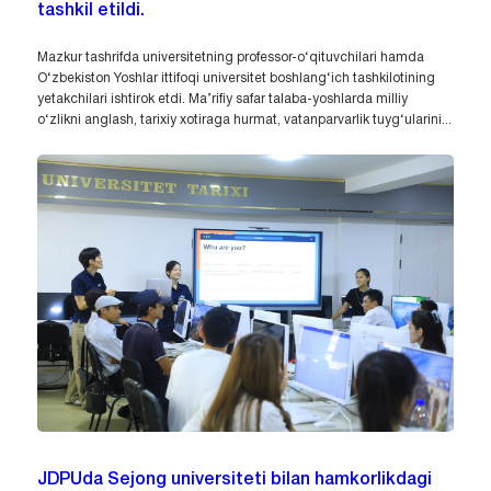
tashkil etildi.
Mazkur tashrifda universitetning professor-o‘qituvchilari hamda
O‘zbekiston Yoshlar ittifoqi universitet boshlang‘ich tashkilotining
yetakchilari ishtirok etdi. Ma’rifiy safar talaba-yoshlarda milliy
o‘zlikni anglash, tarixiy xotiraga hurmat, vatanparvarlik tuyg‘ularini...
JDPUda Sejong universiteti bilan hamkorlikdagi