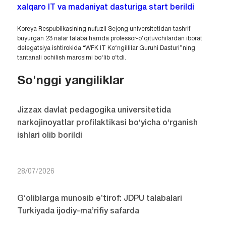
xalqaro IT va madaniyat dasturiga start berildi
Koreya Respublikasining nufuzli Sejong universitetidan tashrif
buyurgan 23 nafar talaba hamda professor-o‘qituvchilardan iborat
delegatsiya ishtirokida “WFK IT Ko‘ngillilar Guruhi Dasturi”ning
tantanali ochilish marosimi bo‘lib o‘tdi.
So'nggi yangiliklar
Jizzax davlat pedagogika universitetida
narkojinoyatlar profilaktikasi bo‘yicha o‘rganish
ishlari olib borildi
28/07/2026
G‘oliblarga munosib e’tirof: JDPU talabalari
Turkiyada ijodiy-ma’rifiy safarda