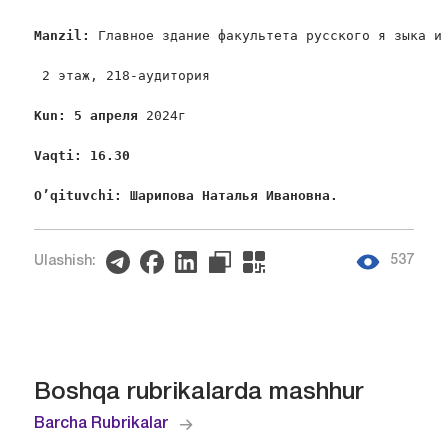
Manzil
: 
Главное здание факультета русского я зыка и
 2 этаж, 218-аудитория

Kun
: 5 апреля
 2024г

Vaqti
: 16.30
O
’
qituvchi
: Шарипова Наталья Ивановна. 
537
Ulashish:
Boshqa rubrikalarda mashhur
Barcha Rubrikalar