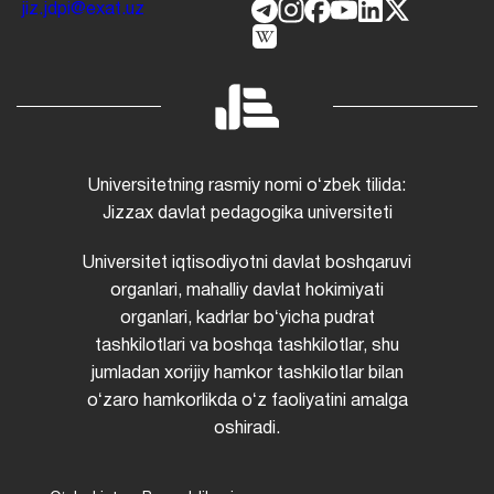
jiz.jdpi@exat.uz
Universitetning rasmiy nomi oʻzbek tilida:
Jizzax davlat pedagogika universiteti
Universitet iqtisodiyotni davlat boshqaruvi
organlari, mahalliy davlat hokimiyati
organlari, kadrlar boʻyicha pudrat
tashkilotlari va boshqa tashkilotlar, shu
jumladan xorijiy hamkor tashkilotlar bilan
oʻzaro hamkorlikda oʻz faoliyatini amalga
oshiradi.