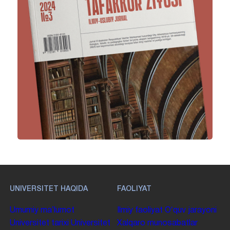
UNIVERSITET HAQIDA
FAOLIYAT
Umumiy maʼlumot
Ilmiy faoliyat
Oʻquv jarayoni
Universitet tarixi
Universitet
Xalqaro munosabatlar