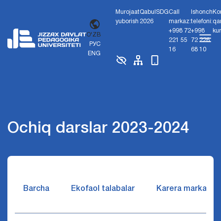
Murojaat
Qabul
SDG
Call
Ishonch
Ko
yuborish
2026
markaz:
telefoni:
qa
+998 72
+998
ku
O'ZB
221 55
72 226
РУС
16
68 10
ENG
Ochiq darslar 2023-2024
Barcha
Ekofaol talabalar
Karera markazi