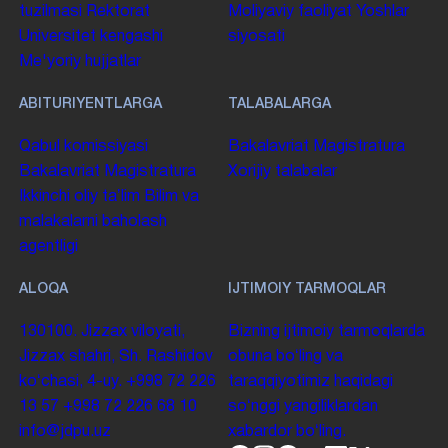
tuzilmasi
Rektorat
Moliyaviy faoliyat
Yoshlar
Universitet kengashi
siyosati
Me'yoriy hujjatlar
ABITURIYENTLARGA
TALABALARGA
Qabul komissiyasi
Bakalavriat
Magistratura
Bakalavriat
Magistratura
Xorijiy talabalar
Ikkinchi oliy taʼlim
Bilim va
malakalarni baholash
agentligi
ALOQA
IJTIMOIY TARMOQLAR
130100. Jizzax viloyati,
Bizning ijtimoiy tarmoqlarda
Jizzax shahri, Sh. Rashidov
obuna boʻling va
koʻchasi, 4-uy.
+998 72 226
taraqqiyotimiz haqidagi
13 57
+998 72 226 68 10
soʻnggi yangiliklardan
info@jdpu.uz
xabardor boʻling.