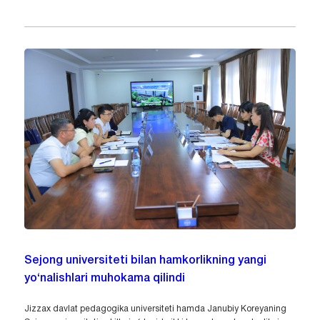
Sejong universiteti bilan hamkorlikning yangi
yo‘nalishlari muhokama qilindi
Jizzax davlat pedagogika universiteti hamda Janubiy Koreyaning