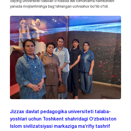
Sejong universiteti vakillari o‘rtasida ikki tomonlama hamkorlikni
yanada rivojlantirishga bag‘ishlangan uchrashuv bo‘lib o‘tdi.
Jizzax davlat pedagogika universiteti talaba-
yoshlari uchun Toshkent shahridagi O‘zbekiston
Islom sivilizatsiyasi markaziga ma’rifiy tashrif