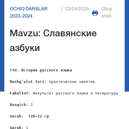
OCHIQ DARSLAR
02/04/2024
Chop
|
2023-2024
etish
Mavzu: Славянские
азбуки
FAN: 
История русского языка
Mashg
’
ulot
turi
:
 практическое занятие

Fakultet
:
 Факультет русского языка и литературы

Bosqich
: 
2

Guruh
:  720-22 гр
Guruh
: 
1
