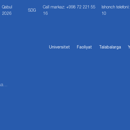
Qabul
Call markaz: +998 72 221 55
Ishonch telefon
SDG
2026
16
10
Universitet
Faoliyat
Talabalarga
Y
aa…