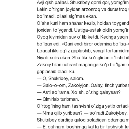
Avji qish pallasi. Shukribey qorni qor, yomg‘
Lekin o‘tirgan joyidan arzonroq va durustroq u
bo‘lmadi, oilasi sig‘mas ekan.
O‘sha kuni ham shahar kezib, holdan toygandi
jonidan to‘ygandi. Ustiga-ustak oldin yomg‘ir 
Oyoq kiyimidan suv o‘tib ketdi. Kechga yaqin 
bo‘lgan edi. «Qani endi biror odaming bo‘lsa-
Loaqal ikki og‘iz gaplashib, yengil tortarmidim
Niyati xolis ekan. Shu fikr ko‘nglidan o‘tishi bi
Zakoiy bilan uchrashmaganiga ko‘p bo‘lgan edi.
gaplashib oladi-ku.
— O, Shukribey, salom.
— Salo-o-om, Zakoiyjon. Qalay, tinch yuribs
— Asti so‘rama. Xo‘sh, o‘zing qalaysan?
— Qimirlab turibman.
O‘rtog‘ining ham tashvishi o‘ziga yetib ortad
— Nima qilib yuribsan? — so‘radi Zakoiybey.
Shukribey dardiga quloq soladigan odamga muh
— E, oshnam, boshimga katta bir tashvish tu