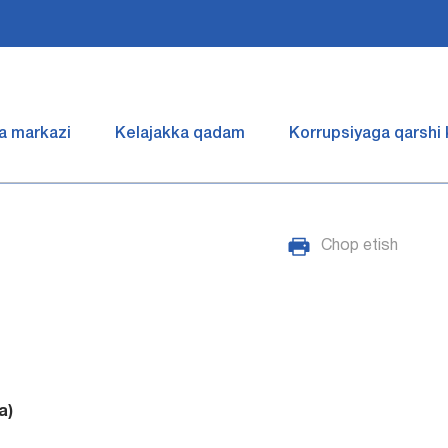
a markazi
Kelajakka qadam
Korrupsiyaga qarshi
Chop etish
a)