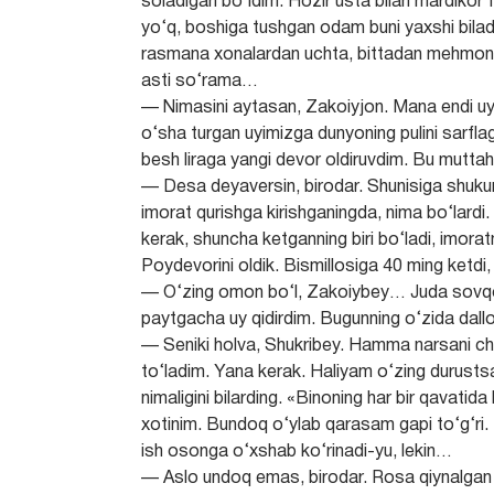
soladigan bo‘ldim. Hozir usta bilan mardikor f
yo‘q, boshiga tushgan odam buni yaxshi biladi. 
rasmana xonalardan uchta, bittadan mehmonxo
asti so‘rama…
— Nimasini aytasan, Zakoiyjon. Mana endi uy
o‘sha turgan uyimizga dunyoning pulini sarfl
besh liraga yangi devor oldiruvdim. Bu mutta
— Desa deyaversin, birodar. Shunisiga shuku
imorat qurishga kirishganingda, nima bo‘lardi
kerak, shuncha ketganning biri bo‘ladi, imoratn
Poydevorini oldik. Bismillosiga 40 ming ketd
— O‘zing omon bo‘l, Zakoiybey… Juda sovqot
paytgacha uy qidirdim. Bugunning o‘zida dallo
— Seniki holva, Shukribey. Hamma narsani ch
to‘ladim. Yana kerak. Haliyam o‘zing durustsa
nimaligini bilarding. «Binoning har bir qavatid
xotinim. Bundoq o‘ylab qarasam gapi to‘g‘ri. 
ish osonga o‘xshab ko‘rinadi-yu, lekin…
— Aslo undoq emas, birodar. Rosa qiynalgan