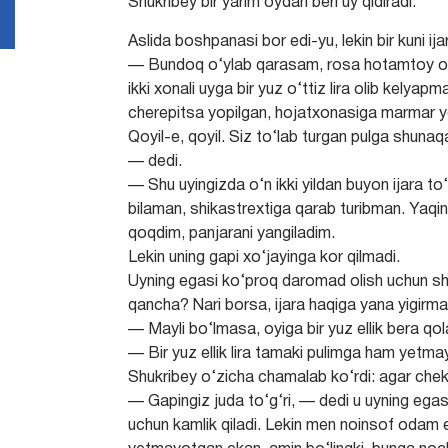
Shukribey bir yarim oydan beri uy qidiradi.
Aslida boshpanasi bor edi-yu, lekin bir kuni ija
— Bundoq o‘ylab qarasam, rosa hotamtoy od
ikki xonali uyga bir yuz o‘ttiz lira olib kely
cherepitsa yopilgan, hojatxonasiga marmar yo
Qoyil-e, qoyil. Siz to‘lab turgan pulga shuna
— dedi.
— Shu uyingizda o‘n ikki yildan buyon ijara t
bilaman, shikastrextiga qarab turibman. Yaqi
qoqdim, panjarani yangiladim.
Lekin uning gapi xo‘jayinga kor qilmadi.
Uyning egasi ko‘proq daromad olish uchun shund
qancha? Nari borsa, ijara haqiga yana yigirma 
— Mayli bo‘lmasa, oyiga bir yuz ellik bera qo
— Bir yuz ellik lira tamaki pulimga ham yetmay
Shukribey o‘zicha chamalab ko‘rdi: agar cheki
— Gapingiz juda to‘g‘ri, — dedi u uyning egasi
uchun kamlik qiladi. Lekin men noinsof odam