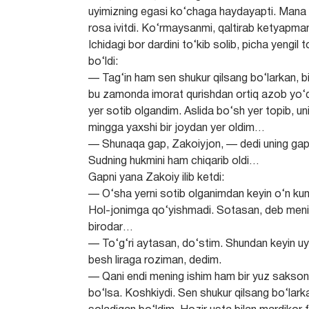
uyimizning egasi ko‘chaga haydayapti. Mana 
rosa ivitdi. Ko‘rmaysanmi, qaltirab ketyap
Ichidagi bor dardini to‘kib solib, picha yengil 
bo‘ldi:
— Tag‘in ham sen shukur qilsang bo‘larkan, bi
bu zamonda imorat qurishdan ortiq azob yo‘
yer sotib olgandim. Aslida bo‘sh yer topib, uni
mingga yaxshi bir joydan yer oldim…
— Shunaqa gap, Zakoiyjon, — dedi uning gapin
Sudning hukmini ham chiqarib oldi…
Gapni yana Zakoiy ilib ketdi:
— O‘sha yerni sotib olganimdan keyin o‘n kun o
Hol-jonimga qo‘yishmadi. Sotasan, deb meni r
birodar…
— To‘g‘ri aytasan, do‘stim. Shundan keyin uyni
besh liraga roziman, dedim.
— Qani endi mening ishim ham bir yuz sakson b
bo‘lsa. Koshkiydi. Sen shukur qilsang bo‘larka