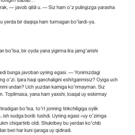
chorligim sabab…
ak, — javob qildi u. — Siz ham o‘z pulingizga yarasha
u yerda bir daqiqa ham turmagan bo‘lardi-ya.
n bo‘lsa, bir oyda yana yigirma lira jamg‘arishi
edi bunga javoban uyning egasi. — Yonimizdagi
ng o‘zi. Ijara haqi qanchaligini eshitganmisiz? Oyiga uch
ki kammi undan? Uch yuzdan kamiga ko‘nmayman. Siz
n. Topilmasa, yana ham yaxshi, loaqal uy eskirmay
radigan bo‘lsa, to‘rt jonning tirikchiligiga oylik
, ish sudga borib tushdi. Uyning egasi «uy o‘zimga
ukm chiqartirib oldi. Shukribey bu yerdan ko‘chib
n beri har kuni ijaraga uy qidiradi.