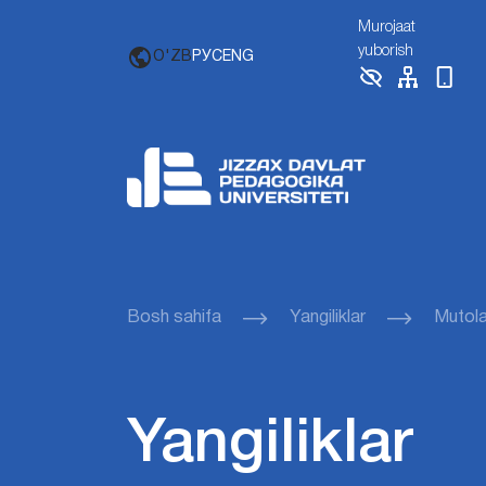
Murojaat
yuborish
O'ZB
РУС
ENG
Bosh sahifa
Yangiliklar
Mutol
Yangiliklar