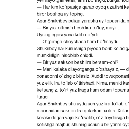
yetmayotgan ekan, amin bo‘lingki, bunga no
— Har kim ko‘rpasiga qarab oyoq uzatishi ker
biror boshqa uy toping.
Agar Shukribey puliga yarasha uy topganida b
— Bir yuz oltmish besh lira to‘lay, mayli…
Uyning egasi yana kulib qo‘ydi:
— O‘g‘limga choychaqa ham bo‘lmaydi.
Shukribey har kuni ishiga piyoda borib keladiga
mumkinligini hisoblab chiqdi.
— Bir yuz sakson besh lira bersam-chi?
— Meni kalaka qilayotganga o‘xshaysiz, — d
xonadonni o‘zingiz bilasiz. Xuddi tovuqxonani
yuz ellik lira to‘lab o‘tirishadi. Nima, meni
ketsangiz, to‘rt yuz liraga ham odam topama
turadi.
Agar Shukribey shu uyda uch yuz lira to‘lab o‘ti
maoshidan sakson lira qolarkan, xolos. Xullas
kerak» degan vajni ko‘rsatib, o‘z foydasiga h
ketishga majbur, shuning uchun u bir yarim oyda