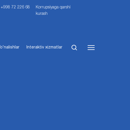
i: +998 72 226 68
Korrupsiyaga qarshi
kurash
o‘nalishlar
Interaktiv xizmatlar