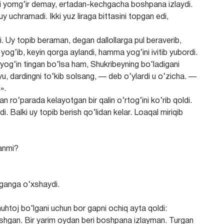
irni yomg‘ir demay, ertadan-kechgacha boshpana izlaydi.
y uchramadi. Ikki yuz liraga bittasini topgan edi,
. Uy topib beraman, degan dallollarga pul beraverib,
yog‘ib, keyin qorga aylandi, hamma yog‘ini ivitib yubordi.
yog‘in tingan bo‘lsa ham, Shukribeyning bo‘ladigani
yu, dardingni to‘kib solsang, — deb o‘ylardi u o‘zicha. —
».
lan ro‘parada kelayotgan bir qalin o‘rtog‘ini ko‘rib qoldi.
 Balki uy topib berish qo‘lidan kelar. Loaqal miriqib
anmi?
iganga o‘xshaydi.
toj bo‘lgani uchun bor gapni ochiq ayta qoldi:
shgan. Bir yarim oydan beri boshpana izlayman. Turgan