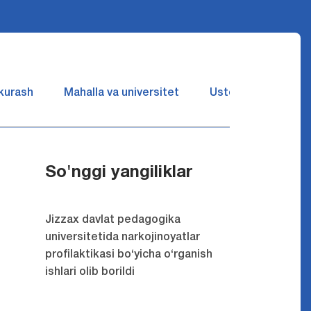
 kurash
Mahalla va universitet
Ustozlar suhbatin 
So'nggi yangiliklar
Jizzax davlat pedagogika
universitetida narkojinoyatlar
profilaktikasi bo‘yicha o‘rganish
ishlari olib borildi