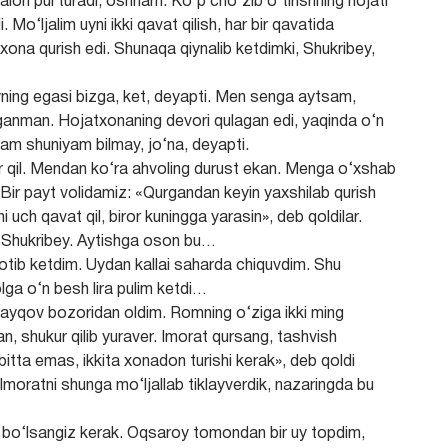
alon pul turadi, oshnam. Ko‘p cho‘zib o‘tirishning hojati
Mo‘ljalim uyni ikki qavat qilish, har bir qavatida
na qurish edi. Shunaqa qiynalib ketdimki, Shukribey,
ning egasi bizga, ket, deyapti. Men senga aytsam,
aganman. Hojatxonaning devori qulagan edi, yaqinda o‘n
ham shuniyam bilmay, jo‘na, deyapti.
r qil. Mendan ko‘ra ahvoling durust ekan. Menga o‘xshab
. Bir payt volidamiz: «Qurgandan keyin yaxshilab qurish
i uch qavat qil, biror kuningga yarasin», deb qoldilar.
i, Shukribey. Aytishga oson bu…
ib ketdim. Uydan kallai saharda chiquvdim. Shu
lga o‘n besh lira pulim ketdi…
ayqov bozoridan oldim. Romning o‘ziga ikki ming
n, shukur qilib yuraver. Imorat qursang, tashvish
a bitta emas, ikkita xonadon turishi kerak», deb qoldi
Imoratni shunga mo‘ljallab tiklayverdik, nazaringda bu
 bo‘lsangiz kerak. Oqsaroy tomondan bir uy topdim,