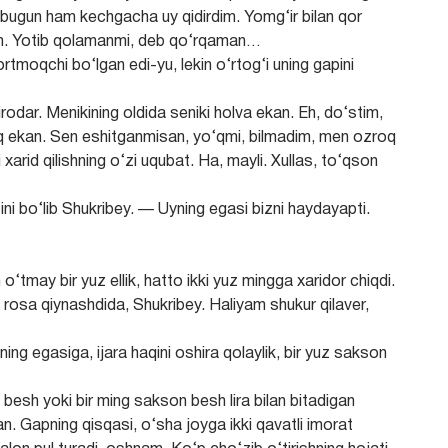
bugun ham kechgacha uy qidirdim. Yomg‘ir bilan qor
man. Yotib qolamanmi, deb qo‘rqaman…
tortmoqchi bo‘lgan edi-yu, lekin o‘rtog‘i uning gapini
rodar. Menikining oldida seniki holva ekan. Eh, do‘stim,
q ekan. Sen eshitganmisan, yo‘qmi, bilmadim, men ozroq
 xarid qilishning o‘zi uqubat. Ha, mayli. Xullas, to‘qson
i bo‘lib Shukribey. — Uyning egasi bizni haydayapti.
‘tmay bir yuz ellik, hatto ikki yuz mingga xaridor chiqdi.
osa qiynashdida, Shukribey. Haliyam shukur qilaver,
ng egasiga, ijara haqini oshira qolaylik, bir yuz sakson
esh yoki bir ming sakson besh lira bilan bitadigan
n. Gapning qisqasi, o‘sha joyga ikki qavatli imorat