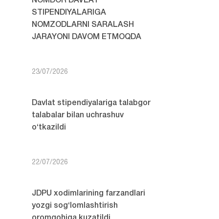
NOMDOR DAVLAT
STIPENDIYALARIGA
NOMZODLARNI SARALASH
JARAYONI DAVOM ETMOQDA
23/07/2026
Davlat stipendiyalariga talabgor
talabalar bilan uchrashuv
o‘tkazildi
22/07/2026
JDPU xodimlarining farzandlari
yozgi sog‘lomlashtirish
oromgohiga kuzatildi