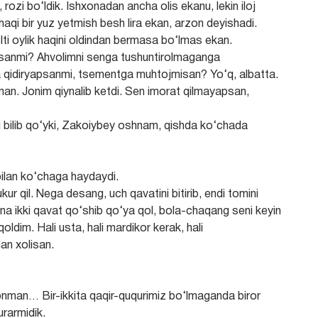
rozi bo‘ldik. Ishxonadan ancha olis ekanu, lekin iloj
aqi bir yuz yetmish besh lira ekan, arzon deyishadi.
olti oylik haqini oldindan bermasa bo‘lmas ekan.
ibsanmi? Ahvolimni senga tushuntirolmaganga
qidiryapsanmi, tsementga muhtojmisan? Yo‘q, albatta.
an. Jonim qiynalib ketdi. Sen imorat qilmayapsan,
ni bilib qo‘yki, Zakoiybey oshnam, qishda ko‘chada
bilan ko‘chaga haydaydi.
 qil. Nega desang, uch qavatini bitirib, endi tomini
 ikki qavat qo‘shib qo‘ya qol, bola-chaqang seni keyin
oldim. Hali usta, hali mardikor kerak, hali
an xolisan.
nman… Bir-ikkita qaqir-ququrimiz bo‘lmaganda biror
rarmidik.