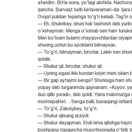
afandim. Bitta xona, yo‘lagi alohida. Nachora, 
qancha. Barvaqt turib ketaveraman-da. Ijara h
Ovqat pulidan tejashga to‘g‘ri keladi. Tag‘in 
— Eh, Shukribey, shuni hali tashvish deb yur
o‘xshayman. Menga o‘xshab sen ham tunuka 
Men bo‘lsam bularni chayqovchilardan olyapm
shuning uchun bu azoblarni bilmaysan.
— To‘g‘ri, bilmayman, birodar. Lekin sen shu
qoldik.
— Shukur qil, birodar, shukur qil.
— Uyning egasi ikki kundan keyin meni oilam 
— Bir gap aytaymi senga? Shunisiga ham shukur
yopay deb turganimda qaynanam: «Kuyov, yana
duo qilib yuradi», deb qoldi. Yana malomatga q
munitsipalitet… Senga balli, bunaqangi ishlard
— To‘g‘ri, Zakoiybey, to‘g‘ri.
— Shukur qilsang arziydi.
— Shukur deyapman. Endi nima qilishga hayro
boshpana topguncha musofirxonada o‘tirib tu