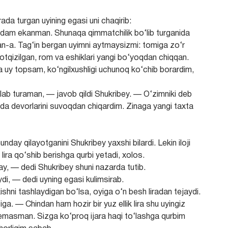
rada turgan uyining egasi uni chaqirib:
am ekanman. Shunaqa qimmatchilik bo‘lib turganida
apman-a. Tag‘in bergan uyimni aytmaysizmi: tomiga zo‘r
tqizilgan, rom va eshiklari yangi bo‘yoqdan chiqqan.
qa uy topsam, ko‘ngilxushligi uchunoq ko‘chib borardim,
o‘lab turaman, — javob qildi Shukribey. — O‘zimniki deb
nda devorlarini suvoqdan chiqardim. Zinaga yangi taxta
ay qilayotganini Shukribey yaxshi bilardi. Lekin iloji
lira qo‘shib berishga qurbi yetadi, xolos.
lay, — dedi Shukribey shuni nazarda tutib.
di, — dedi uyning egasi kulimsirab.
shni tashlaydigan bo‘lsa, oyiga o‘n besh liradan tejaydi.
ga. — Chindan ham hozir bir yuz ellik lira shu uyingiz
 emasman. Sizga ko‘proq ijara haqi to‘lashga qurbim