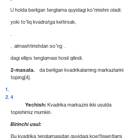
U holda berilgan tenglama quyidagi ko’rinishni oladi:
yoki to’liq kvadratga keltirsak,
.
, almashtirishdan so’ng .
dagi ellips tenglamasi hosil qilindi.
2-masala.
da berilgan kvadrikalarning markazlarini
toping[4].
4
Yechish:
Kvadrika markazini ikki usulda
topishimiz mumkin.
Birinchi usul:
Bu kvadrika tenglamasidan quyidagi koeffisientlarni