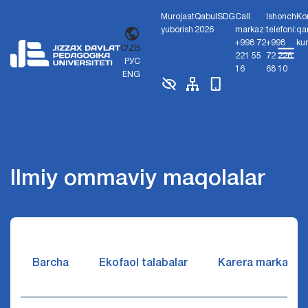
Murojaat
Qabul
SDG
Call
Ishonch
Ko
yuborish
2026
markaz:
telefoni:
qa
+998 72
+998
ku
O'ZB
221 55
72 226
РУС
16
68 10
ENG
Ilmiy ommaviy maqolalar
Barcha
Ekofaol talabalar
Karera markazi