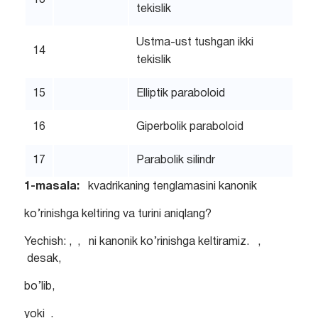
13
tekislik
Ustma-ust tushgan ikki
14
tekislik
15
Elliptik paraboloid
16
Giperbolik paraboloid
17
Parabolik silindr
1-masala:
kvadrikaning tenglamasini kanonik
ko’rinishga keltiring va turini aniqlang?
Yechish: , , ni kanonik ko’rinishga keltiramiz. ,
desak,
bo’lib,
yoki .