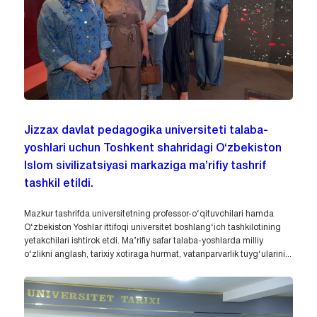
Jizzax davlat pedagogika universiteti talaba-
yoshlari uchun Toshkent shahridagi O‘zbekiston
Islom sivilizatsiyasi markaziga ma’rifiy tashrif
tashkil etildi.
Mazkur tashrifda universitetning professor-o‘qituvchilari hamda
O‘zbekiston Yoshlar ittifoqi universitet boshlang‘ich tashkilotining
yetakchilari ishtirok etdi. Ma’rifiy safar talaba-yoshlarda milliy
o‘zlikni anglash, tarixiy xotiraga hurmat, vatanparvarlik tuyg‘ularini...