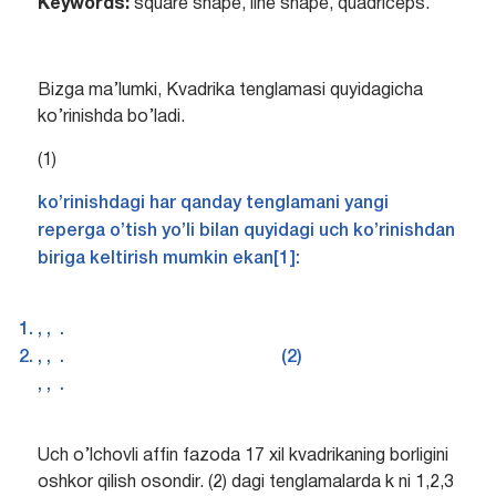
Keywords:
square shape, line shape, quadriceps.
Bizga ma’lumki, Kvadrika tenglamasi quyidagicha
ko’rinishda bo’ladi.
(1)
ko’rinishdagi har qanday tenglamani yangi
reperga o’tish yo’li bilan quyidagi uch ko’rinishdan
biriga keltirish mumkin ekan[1]:
, , .
, , . (2)
, , .
Uch o’lchovli affin fazoda 17 xil kvadrikaning borligini
oshkor qilish osondir. (2) dagi tenglamalarda k ni 1,2,3