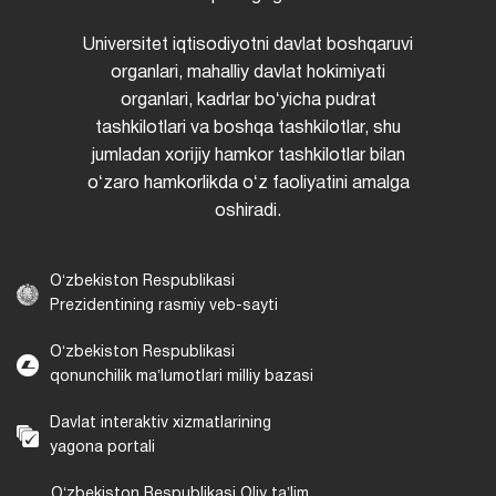
Universitet iqtisodiyotni davlat boshqaruvi
organlari, mahalliy davlat hokimiyati
organlari, kadrlar boʻyicha pudrat
tashkilotlari va boshqa tashkilotlar, shu
jumladan xorijiy hamkor tashkilotlar bilan
oʻzaro hamkorlikda oʻz faoliyatini amalga
oshiradi.
Oʻzbekiston Respublikasi
Prezidentining rasmiy veb-sayti
Oʻzbekiston Respublikasi
qonunchilik maʼlumotlari milliy bazasi
Davlat interaktiv xizmatlarining
yagona portali
Oʻzbekiston Respublikasi Oliy taʼlim,