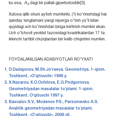
bu esa,
A
dagi bir pallali giperboloiddir[3].
3
Xulosa qilib shuni aytish mumkinki, (1) ko’rinishdagi har
qanday tenglamani yangi reperga o’tish yo’li bilan
quyidagi uch ko’rinishdan biriga keltirish mumkin ekan.
Uch o’lchovli yevklid fazosidagi kvadrikalardan 17 ta
ikkinchi tartibli chiziqlardan biri kelib chiqishini mumkin.
FOYDALANILGAN ADABIYOTLAR RO’YXATI
D.Dadajonov, M.Sh.Jo’raeva. Geometriya. 1-qism.
Toshkent, «O’qituvchi» 1996 y.
X.Nazarov, X.O.Ochilova, E.G.Podgornova.
Geometriyadan masalalar to’plami. 1-qism.
Toshkent. O’qituvchi 1997 y.
Baxvalov S.V., Modеnov P.S., Parxomеnko A.S.
Analitik gеomеtriyadan masalalar to`plami.
Toshkеnt. «O`qituvchi», 2006 yil.