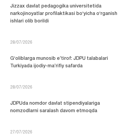
Jizzax davlat pedagogika universitetida
narkojinoyatlar profilaktikasi bo‘yicha o‘rganish
ishlari olib borildi
28/07/2026
G‘oliblarga munosib e’tirof: JDPU talabalari
Turkiyada ijodiy-ma’rifiy safarda
28/07/2026
JDPUda nomdor davlat stipendiyalariga
nomzodlarni saralash davom etmoqda
27/07/2026