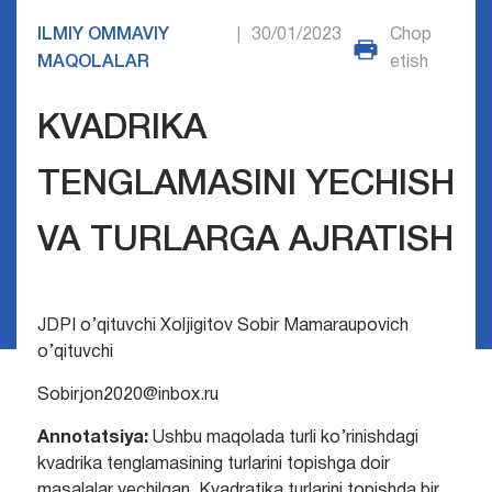
ILMIY OMMAVIY
30/01/2023
Chop
|
MAQOLALAR
etish
KVADRIKA
TENGLAMASINI YECHISH
VA TURLARGA AJRATISH
JDPI o’qituvchi Xoljigitov Sobir Mamaraupovich
o’qituvchi
Sobirjon2020@inbox.ru
Annotatsiya:
Ushbu maqolada turli ko’rinishdagi
kvadrika tenglamasining turlarini topishga doir
masalalar yechilgan. Kvadratika turlarini topishda bir