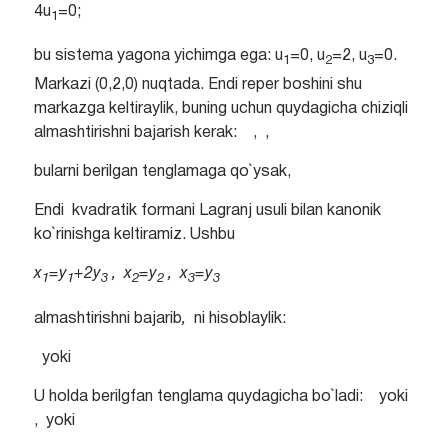
4u
=0;
1
bu sistema yagona yichimga ega: u
=0, u
=2, u
=0.
1
2
3
Markazi (0,2,0) nuqtada. Endi reper boshini shu
markazga keltiraylik, buning uchun quydagicha chiziqli
almashtirishni bajarish kerak: , ,
bularni berilgan tenglamaga qo`ysak,
Endi kvadratik formani Lagranj usuli bilan kanonik
ko`rinishga keltiramiz. Ushbu
x
=y
+2y
, x
=y
, x
=y
1
1
3
2
2
3
3
almashtirishni bajarib
,
ni hisoblaylik:
yoki
U holda berilgfan tenglama quydagicha bo`ladi: yoki
, yoki