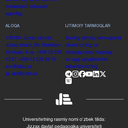
malakalarni baholash
agentligi
ALOQA
IJTIMOIY TARMOQLAR
130100. Jizzax viloyati,
Bizning ijtimoiy tarmoqlarda
Jizzax shahri, Sh. Rashidov
obuna boʻling va
koʻchasi, 4-uy.
+998 72 226
taraqqiyotimiz haqidagi
13 57
+998 72 226 68 10
soʻnggi yangiliklardan
info@jdpu.uz
xabardor boʻling.
jiz.jdpi@exat.uz
Universitetning rasmiy nomi oʻzbek tilida:
Jizzax davlat pedagogika universiteti