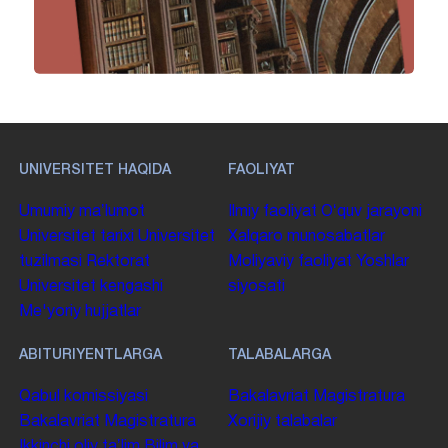
UNIVERSITET HAQIDA
FAOLIYAT
Umumiy maʼlumot
Ilmiy faoliyat
Oʻquv jarayoni
Universitet tarixi
Universitet
Xalqaro munosabatlar
tuzilmasi
Rektorat
Moliyaviy faoliyat
Yoshlar
Universitet kengashi
siyosati
Me'yoriy hujjatlar
ABITURIYENTLARGA
TALABALARGA
Qabul komissiyasi
Bakalavriat
Magistratura
Bakalavriat
Magistratura
Xorijiy talabalar
Ikkinchi oliy taʼlim
Bilim va