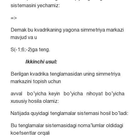
sistemasini yechamiz:
=>
Demak bu kvadrikaning yagona simmetriya markazi
mavjud va u
S(-1;6;-2)ga teng.
Ikkinchi usul:
Berilgan kvadrika tenglamasidan uning simmetriya
markazini topish uchun
avval bo’yicha keyin bo’yicha nihoyat bo’yicha
xususiy hosila olamiz:
Natijada quyidagi tenglamalar sistemasi hosil bo’ladi:
Bu tenglamalar sistemasidagi noma’lumlar oldidagi
koefsentlar orqali