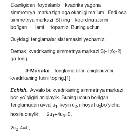
Ekanligidan foydalanib kvadrika yagona
simmetrrya markaziga ega ekanligi ma’lum . Endi esa
simmetriya markazi S( ning koordinatalarini
bo’lgan larni topamiz: Buning uchun
Quyidagi tenglamalar sistemasini yechamiz:
Demak, kvadrikaning simmetriya markazi S(-1;6;-2)
ga teng.
3-Masala:
tenglama bilan aniqlanuvchi
kvadrikaning turini toping.[1]
Echish.
Avvalo bu kvadrikaning simmetriya markazi
bor-yo`qligini aniqlaylik. Buning uchun berilgan
tenglamadan avval u
, keyin u
, nihoyat u
bo`yicha
1
2
3
hosila olaylik: 2u
+4u
=0,
1
3
2u
-4=0;
2