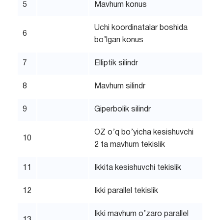
5
Mavhum konus
Uchi koordinatalar boshida
6
bo’lgan konus
7
Elliptik silindr
8
Mavhum silindr
9
Giperbolik silindr
OZ o’q bo’yicha kesishuvchi
10
2 ta mavhum tekislik
11
Ikkita kesishuvchi tekislik
12
Ikki parallel tekislik
Ikki mavhum o’zaro parallel