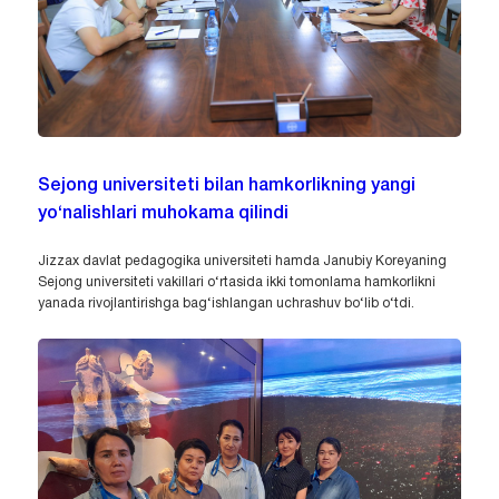
Sejong universiteti bilan hamkorlikning yangi
yo‘nalishlari muhokama qilindi
Jizzax davlat pedagogika universiteti hamda Janubiy Koreyaning
Sejong universiteti vakillari o‘rtasida ikki tomonlama hamkorlikni
yanada rivojlantirishga bag‘ishlangan uchrashuv bo‘lib o‘tdi.