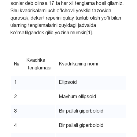
sonlar deb olinsa 17 ta har xil tenglama hosil qilamiz.
Shu kvadrikalarni uch o’lchovli yevklid fazosida
qarasak, dekart reperini qulay tanlab olish yo’li bilan
ularning tenglamalarini quyidagi jadvalda
ko’rsatilgandek qilib yozish mumkin[1].
Kvadrika
№
Kvadrikaning nomi
tenglamasi
1
Ellipsoid
2
Mavhum ellipsoid
3
Bir pallali giperboloid
4
Bir pallali giperboloid