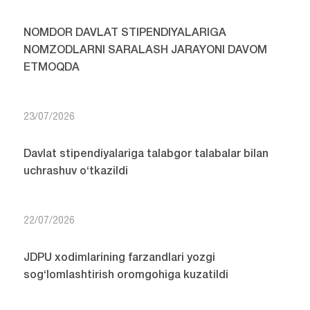
NOMDOR DAVLAT STIPENDIYALARIGA
NOMZODLARNI SARALASH JARAYONI DAVOM
ETMOQDA
23/07/2026
Davlat stipendiyalariga talabgor talabalar bilan
uchrashuv o‘tkazildi
22/07/2026
JDPU xodimlarining farzandlari yozgi
sog‘lomlashtirish oromgohiga kuzatildi