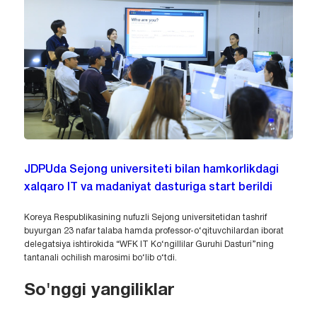
JDPUda Sejong universiteti bilan hamkorlikdagi
xalqaro IT va madaniyat dasturiga start berildi
Koreya Respublikasining nufuzli Sejong universitetidan tashrif
buyurgan 23 nafar talaba hamda professor-o‘qituvchilardan iborat
delegatsiya ishtirokida “WFK IT Ko‘ngillilar Guruhi Dasturi”ning
tantanali ochilish marosimi bo‘lib o‘tdi.
So'nggi yangiliklar