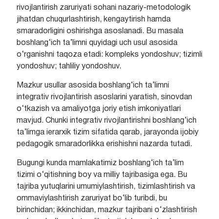
rivojlantirish zaruriyati sohani nazariy-metodologik
jihatdan chuqurlashtirish, kengaytirish hamda
smaradorligini oshirishga asoslanadi. Bu masala
boshlang‘ich ta’limni quyidagi uch usul asosida
o‘rganishni taqoza etadi: kompleks yondoshuv; tizimli
yondoshuv; tahliliy yondoshuv.
Mazkur usullar asosida boshlang‘ich ta’limni
integrativ rivojlantirish asoslarini yaratish, sinovdan
o‘tkazish va amaliyotga joriy etish imkoniyatlari
mavjud. Chunki integrativ rivojlantirishni boshlang‘ich
ta’limga ierarxik tizim sifatida qarab, jarayonda ijobiy
pedagogik smaradorlikka erishishni nazarda tutadi.
Bugungi kunda mamlakatimiz boshlang‘ich ta’lim
tizimi o‘qitishning boy va milliy tajribasiga ega. Bu
tajriba yutuqlarini umumiylashtirish, tizimlashtirish va
ommaviylashtirish zaruriyat bo‘lib turibdi, bu
birinchidan; ikkinchidan, mazkur tajribani o‘zlashtirish