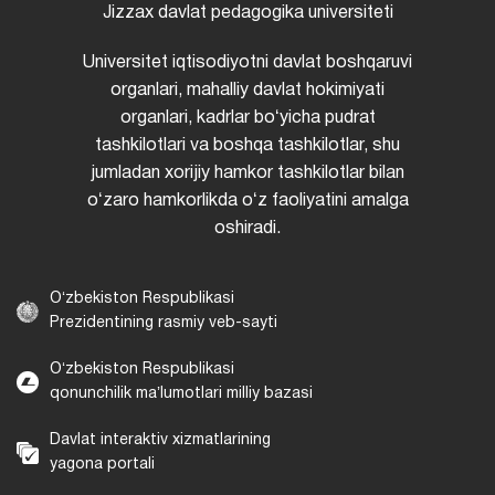
Jizzax davlat pedagogika universiteti
Universitet iqtisodiyotni davlat boshqaruvi
organlari, mahalliy davlat hokimiyati
organlari, kadrlar boʻyicha pudrat
tashkilotlari va boshqa tashkilotlar, shu
jumladan xorijiy hamkor tashkilotlar bilan
oʻzaro hamkorlikda oʻz faoliyatini amalga
oshiradi.
Oʻzbekiston Respublikasi
Prezidentining rasmiy veb-sayti
Oʻzbekiston Respublikasi
qonunchilik maʼlumotlari milliy bazasi
Davlat interaktiv xizmatlarining
yagona portali