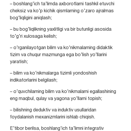
– boshlang‘ich ta’limda axborotlarni tashkil etuvchi
cheksiz va ko‘p kichik qismlarning o‘zaro ajralmas
bog‘liqligini aniqlash;
– bu bog‘liqlikning yaxlitligi va bir butunligi asosida
to‘g‘ri xulosaga kelish;
– o‘rganilayotgan bilim va ko‘nikmalarning didaktik
tizim va chuqur mazmunga ega bo‘lish yo‘llarini
yaratish;
– bilim va ko‘nikmalarga tizimli yondoshish
indikatorlarini belgilash;
– o‘quvchilarning bilim va ko‘nikmalarni egallashining
eng maqbul, qulay va yagona yo‘llarni topish;
– bilishning deduktiv va induktiv usullaridan
foydalanish mexanizmlarini ishlab chiqish.
E’tibor berilsa, boshlang‘ich ta’limni integrativ