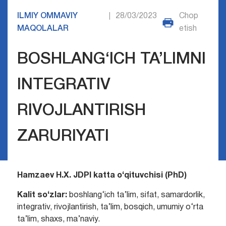
ILMIY OMMAVIY
28/03/2023
Chop
|
MAQOLALAR
etish
BOSHLANG‘ICH TA’LIMNI
INTEGRATIV
RIVOJLANTIRISH
ZARURIYATI
Hamzaev H.X. JDPI katta o‘qituvchisi (PhD)
Kalit so‘zlar:
boshlang‘ich ta’lim, sifat, samardorlik,
integrativ, rivojlantirish, ta’lim, bosqich, umumiy o‘rta
ta’lim, shaxs, ma’naviy.