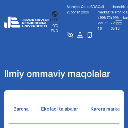
Murojaat
Qabul
SDG
Call
Ishonch
Ko
yuborish
2026
markaz:
telefoni:
qa
+998 72
+998
ku
O'ZB
221 55
72 226
РУС
16
68 10
ENG
Ilmiy ommaviy maqolalar
Barcha
Ekofaol talabalar
Karera markazi