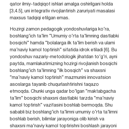
qator ilmiy-tadqiqot ishlari amalga oshirilgani holda
[3,4.5], uni integrativ rivojlantirish zaruriyati masalasi
maxsus tadqiqi etilgan emas.
Hozirgi zamon pedagogik yondoshuvlariga ko‘ra,
boshlang‘ich ta’lim “Umumiy o‘rta ta’limning dastlabki
bosqichi” hamda “bolalarga ilk ta’lim berish va ularni
ma’naviy kamol toptirish” sifatida idrok etiladi [6]. Bu
yondoshuv nazariy-metodologik jihatdan to‘g‘ri, ayni
paytda, mamlakatimizning hozirgi rivojlanish bosqichi
boshlang‘ich ta’limning “ilk bosqich” va shaxsni
“ma’naviy kamol toptirish” mazmunini innovatsion
asoslarga tayanib chuqurlashtirishni taqazo
etmoqda. Chunki unga qadar bo‘lgan “maktabgacha
ta’lim” bosqichi shaxsni dastlabki tarzda “ma’naviy
kamol toptirish” vazifasini boshlab bermoqda. Shu
sababli biz boshlang‘ich ta’limni umumiy o‘rta ta’limni
boshlab berish, bilimlar jarayoniga olib kirish va
shaxsni ma’naviy kamol toptirishni boshlash jarayoni