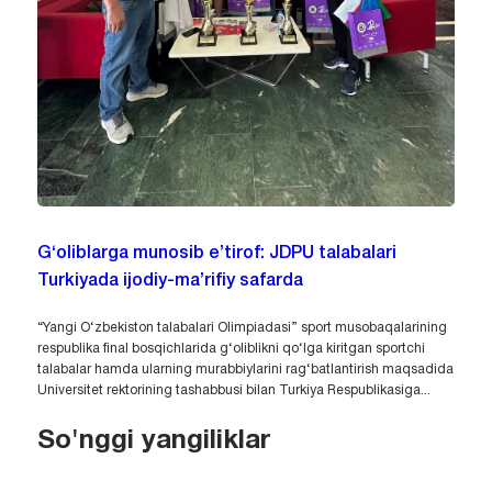
G‘oliblarga munosib e’tirof: JDPU talabalari
Turkiyada ijodiy-ma’rifiy safarda
“Yangi O‘zbekiston talabalari Olimpiadasi” sport musobaqalarining
respublika final bosqichlarida g‘oliblikni qo‘lga kiritgan sportchi
talabalar hamda ularning murabbiylarini rag‘batlantirish maqsadida
Universitet rektorining tashabbusi bilan Turkiya Respublikasiga...
So'nggi yangiliklar