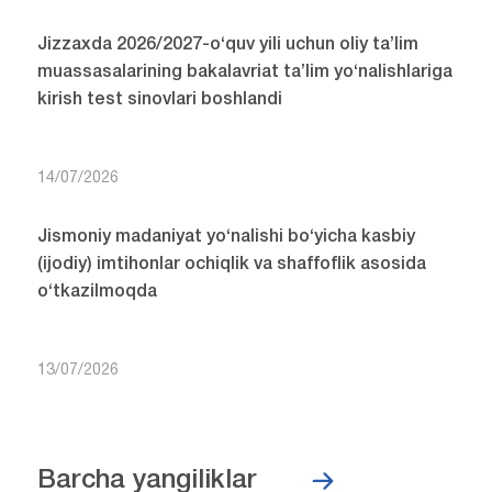
Jizzaxda 2026/2027-o‘quv yili uchun oliy ta’lim
muassasalarining bakalavriat ta’lim yo‘nalishlariga
kirish test sinovlari boshlandi
14/07/2026
Jismoniy madaniyat yo‘nalishi bo‘yicha kasbiy
(ijodiy) imtihonlar ochiqlik va shaffoflik asosida
o‘tkazilmoqda
13/07/2026
Barcha yangiliklar