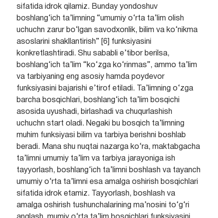
sifatida idrok qilamiz. Bunday yondoshuv
boshlang‘ich ta’limning “umumiy o‘rta ta’lim olish
uchuchn zarur bo‘lgan savodxonlik, bilim va ko‘nikma
asoslarini shakllantirish” [6] funksiyasini
konkretlashtiradi. Shu sababli e’tibor berilsa,
boshlang‘ich ta’lim “ko‘zga ko‘rinmas”, ammo ta’lim
va tarbiyaning eng asosiy hamda poydevor
funksiyasini bajarishi e’tirof etiladi. Ta’limning o‘zga
barcha bosqichlari, boshlang‘ich ta’lim bosqichi
asosida uyushadi, birlashadi va chuqurlashish
uchuchn start oladi. Negaki bu bosqich ta’limning
muhim funksiyasi bilim va tarbiya berishni boshlab
beradi. Mana shu nuqtai nazarga ko‘ra, maktabgacha
ta’limni umumiy ta’lim va tarbiya jarayoniga ish
tayyorlash, boshlang‘ich ta’limni boshlash va tayanch
umumiy o‘rta ta’limni esa amalga oshirish bosqichlari
sifatida idrok etamiz. Tayyorlash, boshlash va
amalga oshirish tushunchalarining ma’nosini to‘g‘ri
anglash, mumiy o‘rta ta’lim bosqichlari funksiyasini