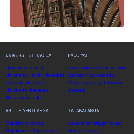
UNIVERSITET HAQIDA
FAOLIYAT
Umumiy maʼlumot
Ilmiy faoliyat
Oʻquv jarayoni
Universitet tarixi
Universitet
Xalqaro munosabatlar
tuzilmasi
Rektorat
Moliyaviy faoliyat
Yoshlar
Universitet kengashi
siyosati
Me'yoriy hujjatlar
ABITURIYENTLARGA
TALABALARGA
Qabul komissiyasi
Bakalavriat
Magistratura
Bakalavriat
Magistratura
Xorijiy talabalar