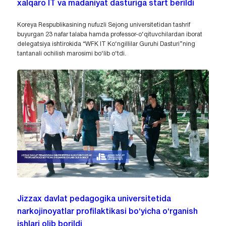
xalqaro IT va madaniyat dasturiga start berildi
Koreya Respublikasining nufuzli Sejong universitetidan tashrif
buyurgan 23 nafar talaba hamda professor-o‘qituvchilardan iborat
delegatsiya ishtirokida “WFK IT Ko‘ngillilar Guruhi Dasturi”ning
tantanali ochilish marosimi bo‘lib o‘tdi.
Jizzax davlat pedagogika universitetida
narkojinoyatlar profilaktikasi bo‘yicha o‘rganish
ishlari olib borildi