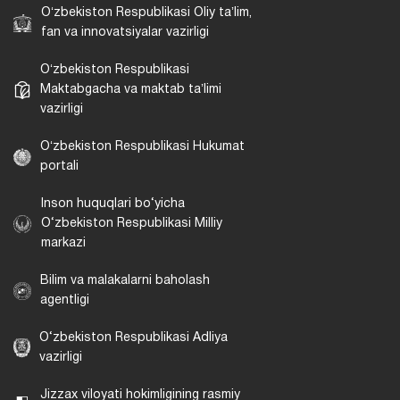
Oʻzbekiston Respublikasi Oliy taʼlim,
fan va innovatsiyalar vazirligi
Oʻzbekiston Respublikasi
Maktabgacha va maktab taʼlimi
vazirligi
Oʻzbekiston Respublikasi Hukumat
portali
Inson huquqlari bo‘yicha
O‘zbekiston Respublikasi Milliy
markazi
Bilim va malakalarni baholash
agentligi
O‘zbekiston Respublikasi Adliya
vazirligi
Jizzax viloyati hokimligining rasmiy