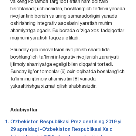
va keng ko‘lamda targ‘ibot etish ham dolzarb
hisoblanadi; uchinchidan, boshlang‘ich ta’limni yanada
rivojlantirib borish va uning samaradorligini yanada
oshirishning integrativ asoslarini yaratish muhim
ahamiyatga egadir. Bu borada o‘ziga xos tadqiqotlar
majmuini yaratish taqoza etiladi.
Shunday qilib innovatsion rivojlanish sharoitida
boshlang‘ich ta’limni integrativ rivojlanish zaruriyati
ijtimoiy ahamiyatga egaligi bilan diqqatni tortadi.
Bunday ilg‘or tomonlar (6) oxir-oqibatda boshlang‘ich
ta’limning ijtimoiy ahamiyatini [8] yanada
yuksaltirishga xizmat qilish shubhasizdir.
Adabiyotlar
O‘zbekiston Respublikasi Prezidentining 2019 yil
29 apreldagi «O‘zbekiston Respublikasi Xalq