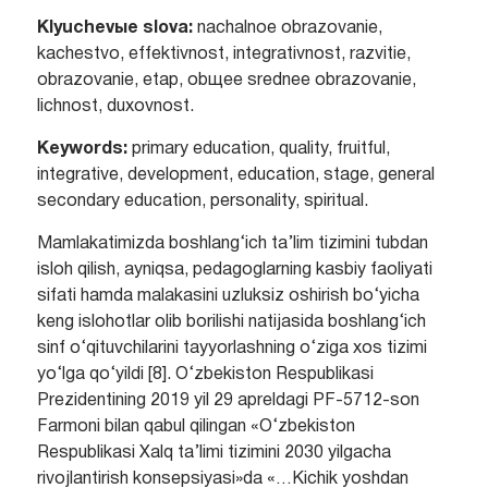
Klyuchevыe slova:
nachalnoe obrazovanie,
kachestvo, effektivnost, integrativnost, razvitie,
obrazovanie, etap, obщee srednee obrazovanie,
lichnost, duxovnost.
Keywords:
primary education, quality, fruitful,
integrative, development, education, stage, general
secondary education, personality, spiritual.
Mamlakatimizda boshlang‘ich ta’lim tizimini tubdan
isloh qilish, ayniqsa, pedagoglarning kasbiy faoliyati
sifati hamda malakasini uzluksiz oshirish bo‘yicha
keng islohotlar olib borilishi natijasida boshlang‘ich
sinf o‘qituvchilarini tayyorlashning o‘ziga xos tizimi
yo‘lga qo‘yildi [8]. O‘zbekiston Respublikasi
Prezidentining 2019 yil 29 apreldagi PF-5712-son
Farmoni bilan qabul qilingan «O‘zbekiston
Respublikasi Xalq ta’limi tizimini 2030 yilgacha
rivojlantirish konsepsiyasi»da «…Kichik yoshdan