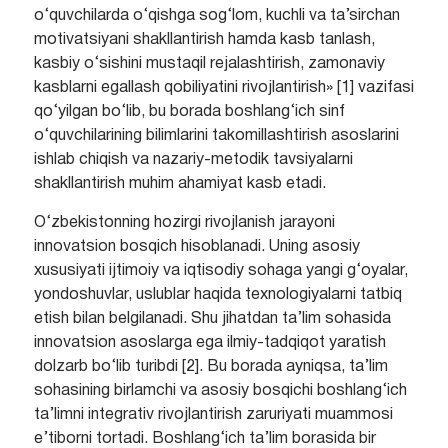
o‘quvchilarda o‘qishga sog‘lom, kuchli va ta’sirchan
motivatsiyani shakllantirish hamda kasb tanlash,
kasbiy o‘sishini mustaqil rejalashtirish, zamonaviy
kasblarni egallash qobiliyatini rivojlantirish» [1] vazifasi
qo‘yilgan bo‘lib, bu borada boshlang‘ich sinf
o‘quvchilarining bilimlarini takomillashtirish asoslarini
ishlab chiqish va nazariy-metodik tavsiyalarni
shakllantirish muhim ahamiyat kasb etadi.
O‘zbekistonning hozirgi rivojlanish jarayoni
innovatsion bosqich hisoblanadi. Uning asosiy
xususiyati ijtimoiy va iqtisodiy sohaga yangi g‘oyalar,
yondoshuvlar, uslublar haqida texnologiyalarni tatbiq
etish bilan belgilanadi. Shu jihatdan ta’lim sohasida
innovatsion asoslarga ega ilmiy-tadqiqot yaratish
dolzarb bo‘lib turibdi [2]. Bu borada ayniqsa, ta’lim
sohasining birlamchi va asosiy bosqichi boshlang‘ich
ta’limni integrativ rivojlantirish zaruriyati muammosi
e’tiborni tortadi. Boshlang‘ich ta’lim borasida bir