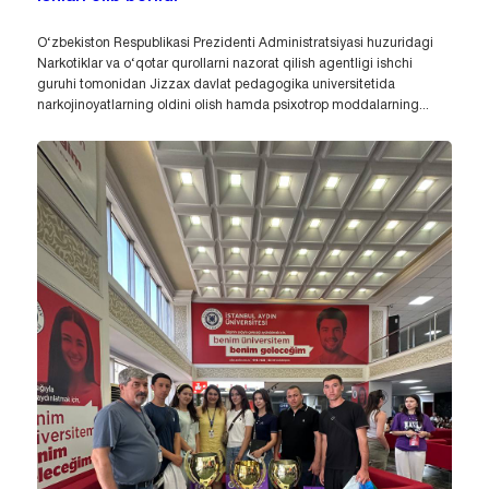
O‘zbekiston Respublikasi Prezidenti Administratsiyasi huzuridagi
Narkotiklar va o‘qotar qurollarni nazorat qilish agentligi ishchi
guruhi tomonidan Jizzax davlat pedagogika universitetida
narkojinoyatlarning oldini olish hamda psixotrop moddalarning...