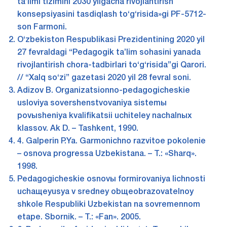
ta’limi tizimini 2030 yilgacha rivojlantirish
konsepsiyasini tasdiqlash to‘g‘risida»gi PF-5712-
son Farmoni.
O‘zbekiston Respublikasi Prezidentining 2020 yil
27 fevraldagi “Pedagogik ta’lim sohasini yanada
rivojlantirish chora-tadbirlari to‘g‘risida”gi Qarori.
// “Xalq so‘zi” gazetasi 2020 yil 28 fevral soni.
Adizov B. Organizatsionno-pedagogicheskie
usloviya sovershenstvovaniya sistemы
povыsheniya kvalifikatsii uchiteley nachalnыx
klassov. Ak D. – Tashkent, 1990.
4. Galperin P.Ya. Garmonichno razvitoe pokolenie
– osnova progressa Uzbekistana. – T.: «Sharq».
1998.
Pedagogicheskie osnovы formirovaniya lichnosti
uchaщeyusya v sredney obщeobrazovatelnoy
shkole Respubliki Uzbekistan na sovremennom
etape. Sbornik. – T.: «Fan». 2005.