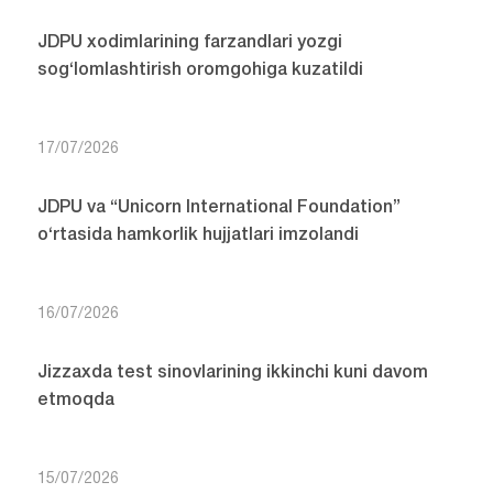
JDPU xodimlarining farzandlari yozgi
sog‘lomlashtirish oromgohiga kuzatildi
17/07/2026
JDPU va “Unicorn International Foundation”
o‘rtasida hamkorlik hujjatlari imzolandi
16/07/2026
Jizzaxda test sinovlarining ikkinchi kuni davom
etmoqda
15/07/2026