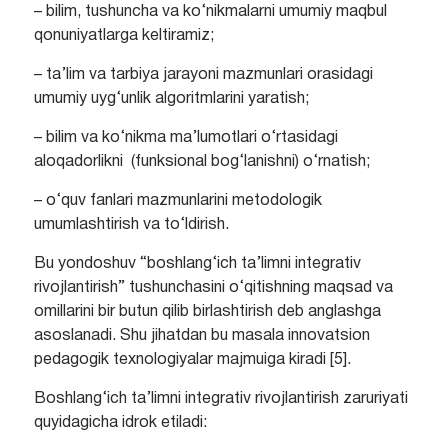
– bilim, tushuncha va ko‘nikmalarni umumiy maqbul
qonuniyatlarga keltiramiz;
– ta’lim va tarbiya jarayoni mazmunlari orasidagi
umumiy uyg‘unlik algoritmlarini yaratish;
– bilim va ko‘nikma ma’lumotlari o‘rtasidagi
aloqadorlikni (funksional bog‘lanishni) o‘rnatish;
– o‘quv fanlari mazmunlarini metodologik
umumlashtirish va to‘ldirish.
Bu yondoshuv “boshlang‘ich ta’limni integrativ
rivojlantirish” tushunchasini o‘qitishning maqsad va
omillarini bir butun qilib birlashtirish deb anglashga
asoslanadi. Shu jihatdan bu masala innovatsion
pedagogik texnologiyalar majmuiga kiradi [5].
Boshlang‘ich ta’limni integrativ rivojlantirish zaruriyati
quyidagicha idrok etiladi: