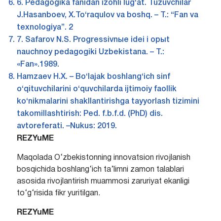
6. Pedagogika fanidan izohli lug‘at. Tuzuvchilar
J.Hasanboev, X.To‘raqulov va boshq. – T.: “Fan va
texnologiya”. 2
7. Safarov N.S. Progressivnыe idei i opыt
nauchnoy pedagogiki Uzbekistana. – T.:
«Fan».1989.
Hamzaev H.X. – Bo‘lajak boshlang‘ich sinf
o‘qituvchilarini o‘quvchilarda ijtimoiy faollik
ko‘nikmalarini shakllantirishga tayyorlash tizimini
takomillashtirish: Ped. f.b.f.d. (PhD) dis.
avtoreferati. –Nukus: 2019.
REZYuME
Maqolada O‘zbekistonning innovatsion rivojlanish
bosqichida boshlang‘ich ta’limni zamon talablari
asosida rivojlantirish muammosi zaruriyat ekanligi
to‘g‘risida fikr yuritilgan.
REZYuME