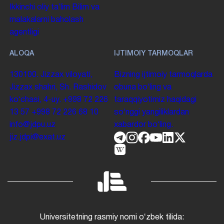
Ikkinchi oliy taʼlim
Bilim va
malakalarni baholash
agentligi
ALOQA
IJTIMOIY TARMOQLAR
130100. Jizzax viloyati,
Bizning ijtimoiy tarmoqlarda
Jizzax shahri, Sh. Rashidov
obuna boʻling va
koʻchasi, 4-uy.
+998 72 226
taraqqiyotimiz haqidagi
13 57
+998 72 226 68 10
soʻnggi yangiliklardan
info@jdpu.uz
xabardor boʻling.
jiz.jdpi@exat.uz
Universitetning rasmiy nomi oʻzbek tilida: