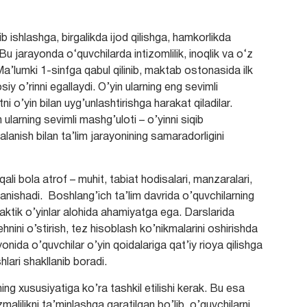
b ishlashga, birgalikda ijod qilishga, hamkorlikda
Bu jarayonda o‘quvchilarda intizomlilik, inoqlik va o‘z
. Ma’lumki 1-sinfga qabul qilinib, maktab ostonasida ilk
y o’rinni egallaydi. O’yin ularning eng sevimli
i o’yin bilan uyg’unlashtirishga harakat qiladilar.
ularning sevimli mashg’uloti – o’yinni siqib
ish bilan ta’lim jarayonining samaradorligini
qali bola atrof – muhit, tabiat hodisalari, manzaralari,
 tanishadi. Boshlang’ich ta’lim davrida o’quvchilarning
didaktik o’yinlar alohida ahamiyatga ega. Darslarida
hnini o’stirish, tez hisoblash ko’nikmalarini oshirishda
nida o’quvchilar o’yin qoidalariga qat’iy rioya qilishga
hlari shakllanib boradi.
ning xususiyatiga ko’ra tashkil etilishi kerak. Bu esa
zmalilikni ta’minlashga qaratilgan bo’lib, o’quvchilarni