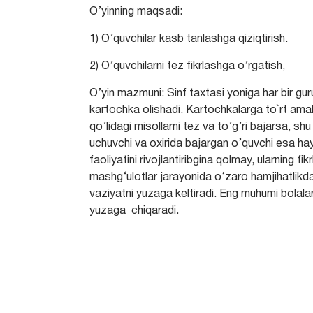
O’yinning maqsadi:
1) O’quvchilar kasb tanlashga qiziqtirish.
2) O’quvchilarni tez fikrlashga o’rgatish,
O’yin mazmuni: Sinf taxtasi yoniga har bir gur
kartochka olishadi. Kartochkalarga to`rt amal
qo’lidagi misollarni tez va to’g’ri bajarsa, shu
uchuvchi va oxirida bajargan o’quvchi esa hay
faoliyatini rivojlantiribgina qolmay, ularning fi
mashg‘ulotlar jarayonida o‘zaro hamjihatlikda
vaziyatni yuzaga keltiradi. Eng muhumi bolalar
yuzaga chiqaradi.