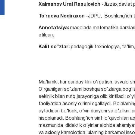
Xalmanov Ural Rasulovich
-Jizzax davlat p
Toʼraeva Nodiraxon
-JDPU, Boshlangʼich taʼ
Annotatsiya:
maqolada matematika darslarida
etilgan.
Kalit so‟zlar:
pedagogik texnologiya, ta‘lim,
Ma‘lumki, har qanday tilni o‘rgatish, avvalo sh
O‘rganilgan so‘zlarni boshqa so‘zlarga bog‘la
sekinlik bilan nutq jarayoniga olib kiritiladi:
faoliyatida asosiy o‘rinni egallaydi. Bolalarni
aytadigan bo‘lsak, o‘yin dunyoni va o‘zlikni a
hisoblanadi. Boshlang‘ich sinf o‘quvchilari aqliy
mazmunida didaktik o‘yinlar alohida ahamiyat 
va axloqiy kamolotida, ularning barkamol inson