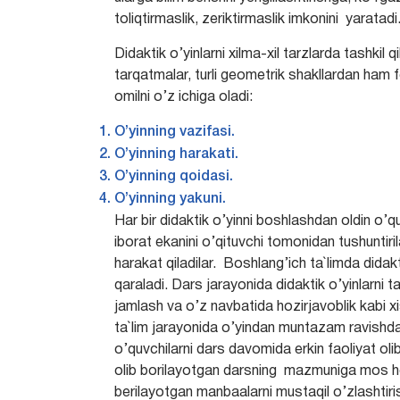
toliqtirmaslik, zeriktirmaslik imkonini yaratadi
Didaktik o’yinlarni xilma-xil tarzlarda tashkil 
tarqatmalar, turli geometrik shakllardan ham
omilni o’z ichiga oladi:
O’yinning vazifasi.
O’yinning harakati.
O’yinning qoidasi.
O’yinning yakuni.
Har bir didaktik o’yinni boshlashdan oldin o’
iborat ekanini o’qituvchi tomonidan tushuntiri
harakat qiladilar. Boshlang’ich ta`limda dida
qaraladi. Dars jarayonida didaktik o’yinlarni t
jamlash va o’z navbatida hozirjavoblik kabi xis
ta`lim jarayonida o’yindan muntazam ravishda 
o’quvchilarni dars davomida erkin faoliyat oli
olib borilayotgan darsning mazmuniga mos h
berilayotgan manbaalarni mustaqil o’zlashtirishi