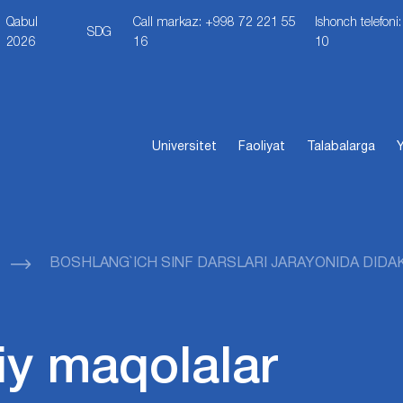
Qabul
Call markaz: +998 72 221 55
Ishonch telefon
SDG
2026
16
10
Universitet
Faoliyat
Talabalarga
Y
BOSHLANG`ICH SINF DARSLARI JARAYONIDA DIDAK
iy maqolalar