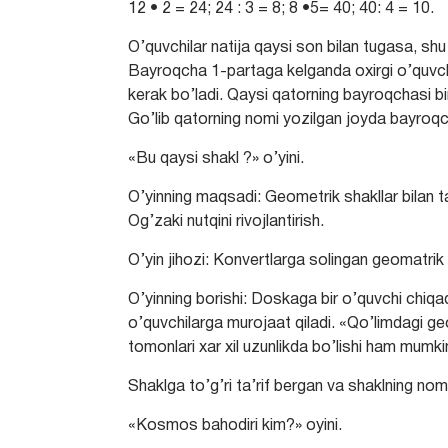
12 • 2 = 24; 24 : 3 = 8; 8 •5= 40; 40: 4 = 10.
O’quvchilar natija qaysi son bilan tugasa, shu
Bayroqcha 1-partaga kelganda oxirgi o’quvchi 
kerak bo’ladi. Qaysi qatorning bayroqchasi bir
Go’lib qatorning nomi yozilgan joyda bayroqchal
«Bu qaysi shakl ?» o’yini.
O’yinning maqsadi: Geometrik shakllar bilan tan
Og’zaki nutqini rivojlantirish.
O’yin jihozi: Konvertlarga solingan geomatrik 
O’yinning borishi: Doskaga bir o’quvchi chiqadi
o’quvchilarga murojaat qiladi. «Qo’limdagi g
tomonlari xar xil uzunlikda bo’lishi ham mumki
Shaklga to’g’ri ta’rif bergan va shaklning nomi
«Kosmos bahodiri kim?» oyini.