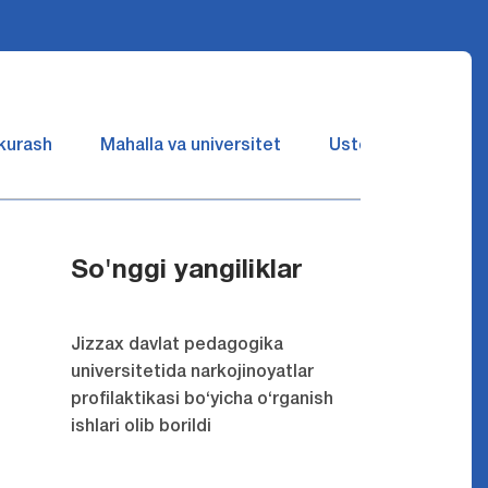
 kurash
Mahalla va universitet
Ustozlar suhbatin 
So'nggi yangiliklar
Jizzax davlat pedagogika
universitetida narkojinoyatlar
profilaktikasi bo‘yicha o‘rganish
ishlari olib borildi