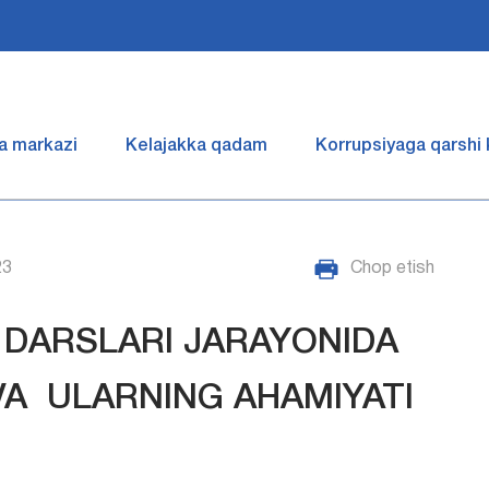
a markazi
Kelajakka qadam
Korrupsiyaga qarshi
23
Chop etish
 DARSLARI JARAYONIDA
 VA ULARNING AHAMIYATI