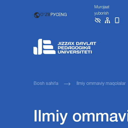
Murojaat
yuborish
O'ZB
РУС
ENG
Bosh sahifa
Ilmiy ommaviy maqolalar
Ilmiy ommav