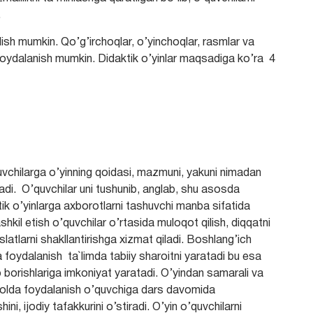
.
qilish mumkin. Qo’g’irchoqlar, o’yinchoqlar, rasmlar va
 foydalanish mumkin. Didaktik o’yinlar maqsadiga ko’ra 4
quvchilarga o’yinning qoidasi, mazmuni, yakuni nimadan
ladi. O’quvchilar uni tushunib, anglab, shu asosda
ktik o’yinlarga axborotlarni tashuvchi manba sifatida
ashkil etish o’quvchilar o’rtasida muloqot qilish, diqqatni
latlarni shakllantirishga xizmat qiladi. Boshlang’ich
foydalanish ta`limda tabiiy sharoitni yaratadi bu esa
b borishlariga imkoniyat yaratadi. O’yindan samarali va
olda foydalanish o’quvchiga dars davomida
ni, ijodiy tafakkurini o’stiradi. O’yin o’quvchilarni