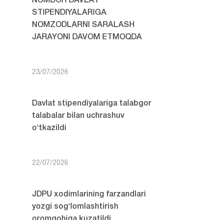
NOMDOR DAVLAT
STIPENDIYALARIGA
NOMZODLARNI SARALASH
JARAYONI DAVOM ETMOQDA
23/07/2026
Davlat stipendiyalariga talabgor
talabalar bilan uchrashuv
o‘tkazildi
22/07/2026
JDPU xodimlarining farzandlari
yozgi sog‘lomlashtirish
oromgohiga kuzatildi