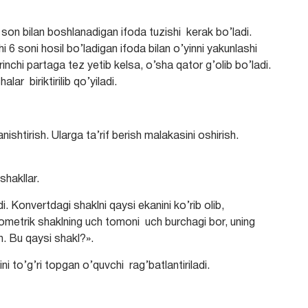
 son bilan boshlanadigan ifoda tuzishi kerak bo’ladi.
6 soni hosil bo’ladigan ifoda bilan o’yinni yakunlashi
inchi partaga tez yetib kelsa, o’sha qator g’olib bo’ladi.
ar biriktirilib qo’yiladi.
ishtirish. Ularga ta’rif berish malakasini oshirish.
shakllar.
. Konvertdagi shaklni qaysi ekanini ko’rib olib,
eometrik shaklning uch tomoni uch burchagi bor, uning
n. Bu qaysi shakl?».
ni to’g’ri topgan o’quvchi rag’batlantiriladi.