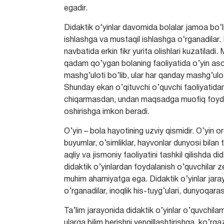
egadir.
Didaktik o‘yinlar davomida bolalar jamoa bo‘li
ishlashga va mustaqil ishlashga o‘rganadilar. 
navbatida erkin fikr yurita olishlari kuzatiladi
qadam qo’ygan bolaning faoliyatida o’yin asosi
mashg’uloti bo’lib, ular har qanday mashg’ulotn
Shunday ekan o’qituvchi o’quvchi faoliyatidan 
chiqarmasdan, undan maqsadga muofiq foydalan
oshirishga imkon beradi.
O’yin – bola hayotining uzviy qismidir. O’yin or
buyumlar, o’simliklar, hayvonlar dunyosi bilan
aqliy va jismoniy faoliyatini tashkil qilishda 
didaktik o’yinlardan foydalanish o’quvchilar ze
muhim ahamiyatga ega. Didaktik o’yinlar jarayo
o’rganadilar, inoqlik his-tuyg’ulari, dunyoqaras
Ta’lim jarayonida didaktik o’yinlar o’quvchilar
ularga bilim berishni yengillashtirishga, ko’rga