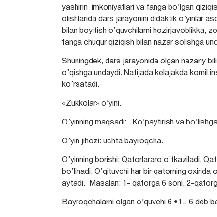
yashirin imkoniyatlari va fanga bo’lgan qiziqis
olishlarida dars jarayonini didaktik o’yinlar as
bilan boyitish o’quvchilarni hozirjavoblikka, z
fanga chuqur qiziqish bilan nazar solishga un
Shuningdek, dars jarayonida olgan nazariy bil
o’qishga undaydi. Natijada kelajakda komil ins
ko’rsatadi.
«Zukkolar» o’yini.
O’yinning maqsadi: Ko’paytirish va bo’lishga
O’yin jihozi: uchta bayroqcha.
O’yinning borishi: Qatorlararo o’tkaziladi. Qa
bo’linadi. O’qituvchi har bir qatorning oxirid
aytadi. Masalan: 1- qatorga 6 soni, 2-qatorg
Bayroqchalarni olgan o’quvchi 6 •1= 6 deb ba