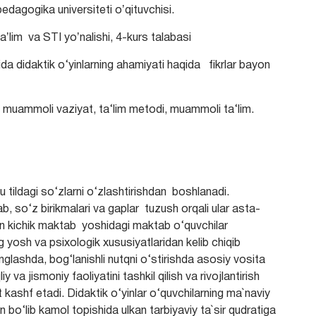
edagogika universiteti oʼqituvchisi.
lim va STI yoʼnalishi, 4-kurs talabasi
 didaktik o‘yinlarning ahamiyati haqida fikrlar bayon
 muammoli vaziyat, ta‘lim metodi, muammoli ta‘lim.
u tildagi so‘zlarni o‘zlashtirishdan boshlanadi.
b, so‘z birikmalari va gaplar tuzush orqali ular asta-
 o‘yin kichik maktab yoshidagi maktab o‘quvchilar
ng yosh va psixologik xususiyatlaridan kelib chiqib
nglashda, bog‘lanishli nutqni o‘stirishda asosiy vosita
 va jismoniy faoliyatini tashkil qilish va rivojlantirish
kashf etadi. Didaktik o‘yinlar o‘quvchilarning ma`naviy
 bo‘lib kamol topishida ulkan tarbiyaviy ta`sir qudratiga