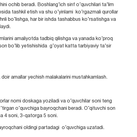
hini ochib beradi. Boshlang’ich sinf o’quvchilari ta‘lim
osida tashkil etish va shu o’yinlarni ko’rgazmali qurollar
ehnli bo’lishga, har bir ishda tashabbus ko’rsatishga va
daydi.
imlarini amaliyotda tadbiq qilishga va yanada ko’proq
on bo’lib yetishishida g’oyat katta tarbiyaviy ta‘sir
 doir amallar yechish malakalarini mustahkamlash.
torlar nomi doskaga yoziladi va o’quvchilar soni teng
a o’tirgan o’quvchiga bayroqchani beradi. O’qituvchi son
a 4 soni, 3-qatorga 5 soni.
yroqchani oldingi partadagi o’quvchiga uzatadi.