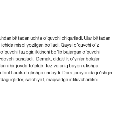
uhdan bittadan uchta o’quvchi chiqariladi. Ular bittadan
 ichida misol yozilgan bo’ladi. Qaysi o’quvchi o’z
 o’quvchi fazogir, ikkinchi bo’lib bajargan o’quvchi
dovchi sanaladi. Demak, didaktik o‘yinlar bolalar
krlarini bir joyda to‘plab, tez va aniq bayon etishga,
 faol harakat qilishga undaydi. Dars jarayonida jo‘shqin
dagi iqtidor, salohiyat, maqsadga intiluvchanlikni