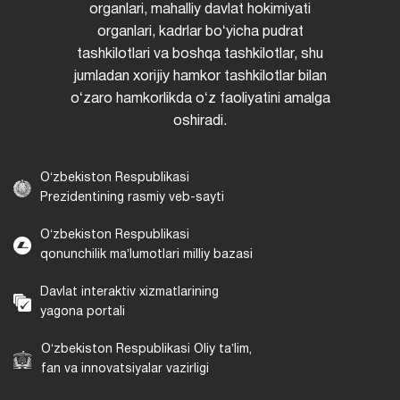
organlari, mahalliy davlat hokimiyati
organlari, kadrlar boʻyicha pudrat
tashkilotlari va boshqa tashkilotlar, shu
jumladan xorijiy hamkor tashkilotlar bilan
oʻzaro hamkorlikda oʻz faoliyatini amalga
oshiradi.
Oʻzbekiston Respublikasi
Prezidentining rasmiy veb-sayti
Oʻzbekiston Respublikasi
qonunchilik maʼlumotlari milliy bazasi
Davlat interaktiv xizmatlarining
yagona portali
Oʻzbekiston Respublikasi Oliy taʼlim,
fan va innovatsiyalar vazirligi