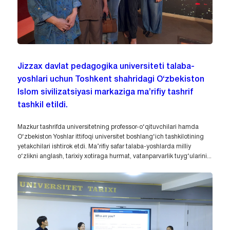
Jizzax davlat pedagogika universiteti talaba-
yoshlari uchun Toshkent shahridagi O‘zbekiston
Islom sivilizatsiyasi markaziga ma’rifiy tashrif
tashkil etildi.
Mazkur tashrifda universitetning professor-o‘qituvchilari hamda
O‘zbekiston Yoshlar ittifoqi universitet boshlang‘ich tashkilotining
yetakchilari ishtirok etdi. Ma’rifiy safar talaba-yoshlarda milliy
o‘zlikni anglash, tarixiy xotiraga hurmat, vatanparvarlik tuyg‘ularini...