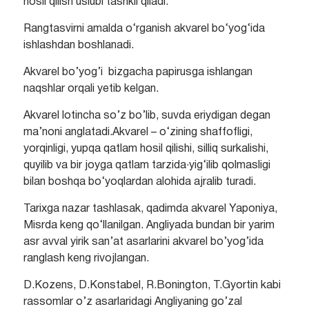
hosil qilish uslubi tashkil qiladi.
Rangtasvirni amalda o‘rganish akvarel bo‘yog‘ida
ishlashdan boshlanadi.
Akvarel bo’yog’i bizgacha papirusga ishlangan
naqshlar orqali yetib kelgan.
Akvarel lotincha so’z bo’lib, suvda eriydigan degan
ma’noni anglatadi.Akvarel – o‘zining shaffofligi,
yorqinligi, yupqa qatlam hosil qilishi, silliq surkalishi,
quyilib va bir joyga qatlam tarzida·yig‘ilib qolmasligi
bilan boshqa bo‘yoqlardan alohida ajralib turadi.
Tarixga nazar tashlasak, qadimda akvarel Yaponiya,
Misrda keng qo‘llanilgan. Angliyada bundan bir yarim
asr avval yirik san’at asarlarini akvarel bo’yog’ida
ranglash keng rivojlangan.
D.Kozens, D.Konstabel, R.Bonington, T.Gyortin kabi
rassomlar o’z asarlaridagi Angliyaning go’zal