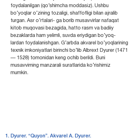
foydalanilgan (qo’shimcha moddasiz). Ushbu
bo’yoqlar o’zining tozaligi, shaffofligi bilan ajralib
turgan. Asr o’rtalari- ga borib musavvirlar nafaqat
kitob muqovasi bezagida, hatto rasm va badiiy
bezaklarda ham yelimli, suvda eriydigan bo’yoq-
lardan foydalanishgan. G’arbda akvarel bo’yoqlarining
texnik imkoniyatlari birinchi bo’lib Albrext Dyurer (1471
— 1528) tomonidan keng ochib berildi. Buni
musavvirning manzarali suratlarida ko’rishimiz
mumkin.
Dyurer. “Quyon”. Akvarel A. Dyurer.