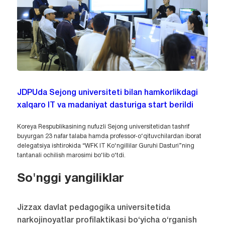
JDPUda Sejong universiteti bilan hamkorlikdagi
xalqaro IT va madaniyat dasturiga start berildi
Koreya Respublikasining nufuzli Sejong universitetidan tashrif
buyurgan 23 nafar talaba hamda professor-o‘qituvchilardan iborat
delegatsiya ishtirokida “WFK IT Ko‘ngillilar Guruhi Dasturi”ning
tantanali ochilish marosimi bo‘lib o‘tdi.
So'nggi yangiliklar
Jizzax davlat pedagogika universitetida
narkojinoyatlar profilaktikasi bo‘yicha o‘rganish