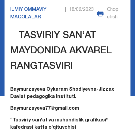
ILMIY OMMAVIY
18/02/2023
Chop
|
MAQOLALAR
etish
TASVIRIY SAN‘AT
MAYDONIDA AKVAREL
RANGTASVIRI
Baymurzayeva Oykaram Shodiyevna-JIzzax
Davlat pedagogika instituti.
Baymurzayeva77@gmail.com
“Tasviriy san’at va muhandislik grafikasi”
kafedrasi katta o’qituvchisi