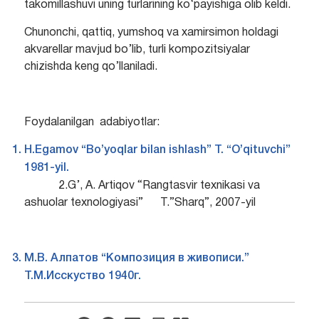
takomillashuvi uning turlarining ko‘payishiga olib keldi.
Chunonchi, qattiq, yumshoq va xamirsimon holdagi
akvarellar mavjud bo’lib, turli kompozitsiyalar
chizishda keng qo’llaniladi.
Foydalanilgan adabiyotlar:
H.Egamov “Bo’yoqlar bilan ishlash” T. “O’qituvchi”
1981-yil.
2.G’, A. Artiqov “Rangtasvir texnikasi va
ashuolar texnologiyasi” T.”Sharq”, 2007-yil
M.B. Алпатов “Композиция в живописи.”
Т.М.Исскуство 1940г.