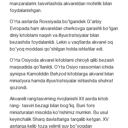
manzaralarini tasvirlashda akvareldan mohirlik bilan
foydalanishgan.
O‘rta asrlarda Rossiyada bo‘lganidek G‘arbiy
Evropada ham akvareldan cherkovga qarashli bo‘lgan
diniy kitoblarni naqsh va illyustratsiyalar bilan
bezashda foydalanildi. Lekin u vaqtlarda akvarel oq
bo‘yoq moddasi qo‘shilgan holda ishlatilar edi.
O‘rta Osiyoda akvarel kitoblarni chiroyli qilib bezash
maqsadida qo‘llanildi. O‘rta Osiyo rassomlari ichida
ayniqsa Kamoliddin Behzod kitoblarga akvarel bilan
miniatyura hamda illyustratsiyalar ishlashda shuhrat
qozondi.
Akvarelli rangtasvirning rivojlanishi XII asrda kitob
rang- tasviri bezagi bilan bog’liq. Buni fors
miniaturalari misolida ko’rishimiz mumkin. Bu usul
keyinchalik Sharq davlatlariga tarqalib ketgan. XV
asrlarga kelib toza yelimli suv bo’yoqdan