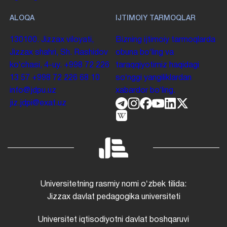
ALOQA
IJTIMOIY TARMOQLAR
130100. Jizzax viloyati,
Bizning ijtimoiy tarmoqlarda
Jizzax shahri, Sh. Rashidov
obuna boʻling va
koʻchasi, 4-uy.
+998 72 226
taraqqiyotimiz haqidagi
13 57
+998 72 226 68 10
soʻnggi yangiliklardan
info@jdpu.uz
xabardor boʻling.
jiz.jdpi@exat.uz
Universitetning rasmiy nomi oʻzbek tilida:
Jizzax davlat pedagogika universiteti
Universitet iqtisodiyotni davlat boshqaruvi