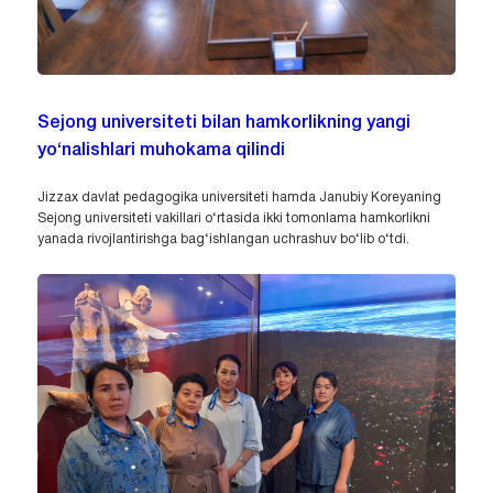
Sejong universiteti bilan hamkorlikning yangi
yo‘nalishlari muhokama qilindi
Jizzax davlat pedagogika universiteti hamda Janubiy Koreyaning
Sejong universiteti vakillari o‘rtasida ikki tomonlama hamkorlikni
yanada rivojlantirishga bag‘ishlangan uchrashuv bo‘lib o‘tdi.