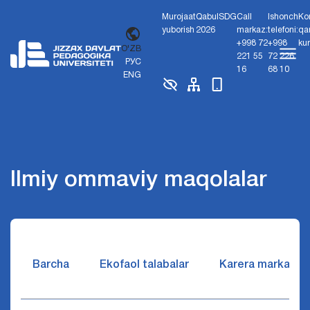
Murojaat
Qabul
SDG
Call
Ishonch
Ko
yuborish
2026
markaz:
telefoni:
qa
+998 72
+998
ku
O'ZB
221 55
72 226
РУС
16
68 10
ENG
Ilmiy ommaviy maqolalar
Barcha
Ekofaol talabalar
Karera markazi