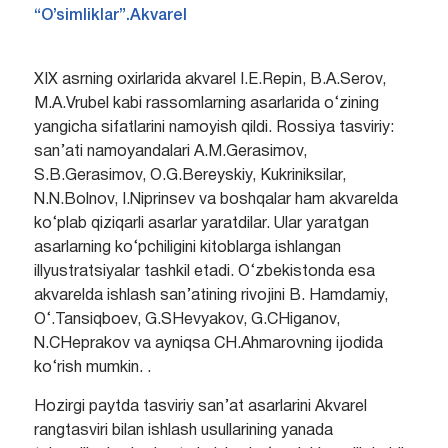
“O’simliklar”.Akvarel
XIX asrning oxirlarida akvarel I.E.Repin, B.A.Serov,
M.A.Vrubel kabi rassomlarning asarlarida o‘zining
yangicha sifatlarini namoyish qildi. Rossiya tasviriy:
san’ati namoyandalari A.M.Gerasimov,
S.B.Gerasimov, O.G.Bereyskiy, Kukriniksilar,
N.N.Bolnov, I.Niprinsev va boshqalar ham akvarelda
ko‘plab qiziqarli asarlar yaratdilar. Ular yaratgan
asarlarning ko‘pchiligini kitoblarga ishlangan
illyustratsiyalar tashkil etadi. O‘zbekistonda esa
akvarelda ishlash san’atining rivojini B. Hamdamiy,
O‘.Tansiqboev, G.SHevyakov, G.CHiganov,
N.CHeprakov va ayniqsa CH.Ahmarovning ijodida
ko‘rish mumkin. .
Hozirgi paytda tasviriy san’at asarlarini Akvarel
rangtasviri bilan ishlash usullarining yanada