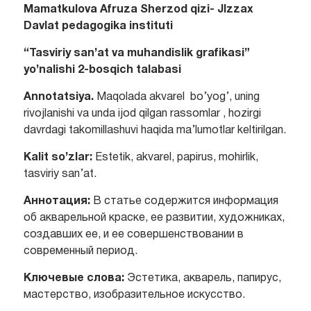
Mamatkulova Afruza Sherzod qizi-
JIzzax
Davlat pedagogika instituti
“Tasviriy san’at va muhandislik grafikasi”
yo’nalishi 2-bosqich talabasi
Annotatsiya.
Maqolada akvarel bo’yog’, uning
rivojlanishi va unda ijod qilgan rassomlar , hozirgi
davrdagi takomillashuvi haqida ma’lumotlar keltirilgan.
Kalit so’zlar:
Estetik, akvarel, papirus, mohirlik,
tasviriy san’at.
Аннотация:
В статье содержится информация
об акварельной краске, ее развитии, художниках,
создавших ее, и ее совершенствовании в
современный период.
Ключевые слова:
Эстетика, акварель, папирус,
мастерство, изобразительное искусство.