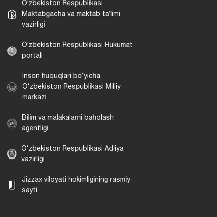
Oʻzbekiston Respublikasi
Maktabgacha va maktab taʼlimi
vazirligi
Oʻzbekiston Respublikasi Hukumat
portali
Inson huquqlari bo‘yicha
O‘zbekiston Respublikasi Milliy
markazi
Bilim va malakalarni baholash
agentligi
O‘zbekiston Respublikasi Adliya
vazirligi
Jizzax viloyati hokimligining rasmiy
sayti