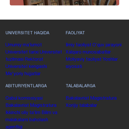
UNIVERSITET HAQIDA
FAOLIYAT
Umumiy maʼlumot
Ilmiy faoliyat
Oʻquv jarayoni
Universitet tarixi
Universitet
Xalqaro munosabatlar
tuzilmasi
Rektorat
Moliyaviy faoliyat
Yoshlar
Universitet kengashi
siyosati
Me'yoriy hujjatlar
ABITURIYENTLARGA
TALABALARGA
Qabul komissiyasi
Bakalavriat
Magistratura
Bakalavriat
Magistratura
Xorijiy talabalar
Ikkinchi oliy taʼlim
Bilim va
malakalarni baholash
agentligi