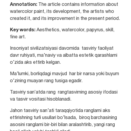
Annotation
:
The article contains information about
watercolor paint, its development, the artists who
created it, and its improvement in the present period.
Key words:
Aesthetics, watercolor, papyrus, skill,
fine art.
Insoniyat sivilizatsiyasi davomida tasviriy faoliyat
davr ruhiyati, ma’naviy va albatta estetik qarashlarni
o’zida aks ettirib kelgan.
Ma’lumki, borliqdagi mavjud har bir narsa yoki buyum
o‘zining muayan rang tusiga egadir.
Tasviriy sanʼatda rang rangtasvirning asosiy ifodasi
va tasvir vositasi hisoblanadi.
Jahon tasviriy san’ati taraqqiyotida ranglarni aks
ettirishning turli usullari bo’lsada, biroq barchasining
asosini ranglarni bir-biri bilan aralashtirib, yangi rang