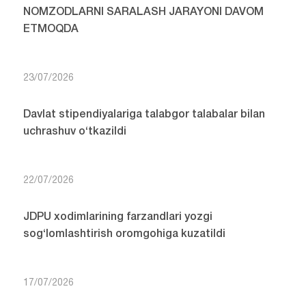
NOMZODLARNI SARALASH JARAYONI DAVOM
ETMOQDA
23/07/2026
Davlat stipendiyalariga talabgor talabalar bilan
uchrashuv o‘tkazildi
22/07/2026
JDPU xodimlarining farzandlari yozgi
sog‘lomlashtirish oromgohiga kuzatildi
17/07/2026