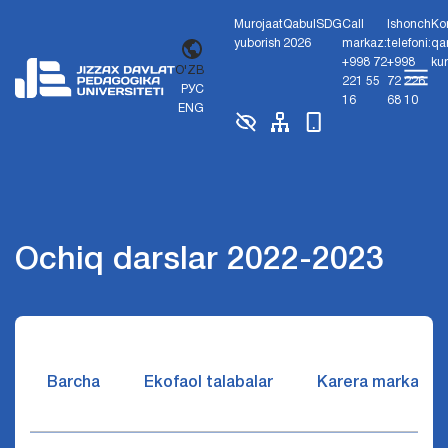
Murojaat
Qabul
SDG
Call
Ishonch
Ko
yuborish
2026
markaz:
telefoni:
qa
+998 72
+998
ku
O'ZB
221 55
72 226
РУС
16
68 10
ENG
Ochiq darslar 2022-2023
Barcha
Ekofaol talabalar
Karera markazi