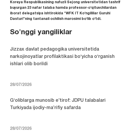
Koreya Respublikasining nufuzli Sejong universitetidan tashrif
buyurgan 23 nafar talaba hamda professor-o‘qituvchilardan
iborat delegatsiya ishtirokida “WFK IT Ko‘ngillilar Guruhi
Dasturi”ning tantanali ochilish marosimi bo‘lib o‘tdi.
So'nggi yangiliklar
Jizzax davlat pedagogika universitetida
narkojinoyatlar profilaktikasi bo‘yicha o‘rganish
ishlari olib borildi
28/07/2026
G‘oliblarga munosib e’tirof: JDPU talabalari
Turkiyada ijodiy-ma’rifiy safarda
28/07/2026