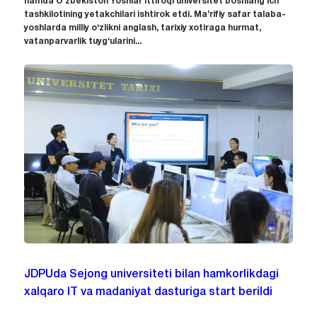
hamda O‘zbekiston Yoshlar ittifoqi universitet boshlang‘ich
tashkilotining yetakchilari ishtirok etdi. Ma’rifiy safar talaba-
yoshlarda milliy o‘zlikni anglash, tarixiy xotiraga hurmat,
vatanparvarlik tuyg‘ularini...
JDPUda Sejong universiteti bilan hamkorlikdagi
xalqaro IT va madaniyat dasturiga start berildi