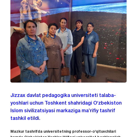
Jizzax davlat pedagogika universiteti talaba-
yoshlari uchun Toshkent shahridagi O‘zbekiston
Islom sivilizatsiyasi markaziga ma’rifiy tashrif
tashkil etildi.
Mazkur tashrifda universitetning professor-o‘qituvchilari