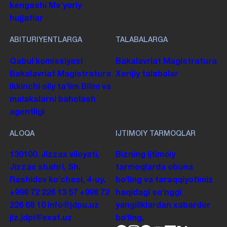
kengashi
Me'yoriy
hujjatlar
ABITURIYENTLARGA
TALABALARGA
Qabul komissiyasi
Bakalavriat
Magistratura
Bakalavriat
Magistratura
Xorijiy talabalar
Ikkinchi oliy taʼlim
Bilim va
malakalarni baholash
agentligi
ALOQA
IJTIMOIY TARMOQLAR
130100. Jizzax viloyati,
Bizning ijtimoiy
Jizzax shahri, Sh.
tarmoqlarda obuna
Rashidov koʻchasi, 4-uy.
boʻling va taraqqiyotimiz
+998 72 226 13 57
+998 72
haqidagi soʻnggi
226 68 10
info@jdpu.uz
yangiliklardan xabardor
jiz.jdpi@exat.uz
boʻling.