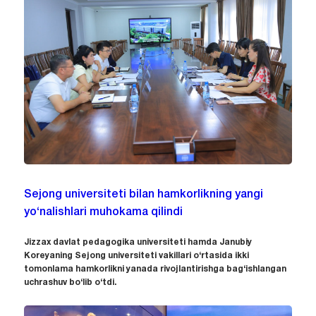
Sejong universiteti bilan hamkorlikning yangi
yo‘nalishlari muhokama qilindi
Jizzax davlat pedagogika universiteti hamda Janubiy
Koreyaning Sejong universiteti vakillari o‘rtasida ikki
tomonlama hamkorlikni yanada rivojlantirishga bag‘ishlangan
uchrashuv bo‘lib o‘tdi.