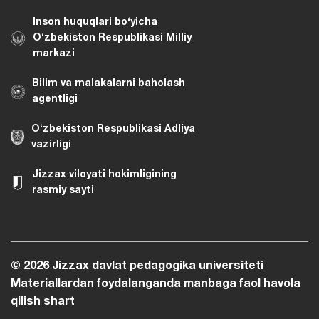
Inson huquqlari bo‘yicha
O‘zbekiston Respublikasi Milliy
markazi
Bilim va malakalarni baholash
agentligi
O‘zbekiston Respublikasi Adliya
vazirligi
Jizzax viloyati hokimligining
rasmiy sayti
© 2026 Jizzax davlat pedagogika universiteti
Materiallardan foydalanganda manbaga faol havola
qilish shart