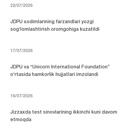
22/07/2026
JDPU xodimlarining farzandlari yozgi
sog‘lomlashtirish oromgohiga kuzatildi
17/07/2026
JDPU va “Unicorn International Foundation”
o‘rtasida hamkorlik hujjatlari imzolandi
16/07/2026
Jizzaxda test sinovlarining ikkinchi kuni davom
etmoqda