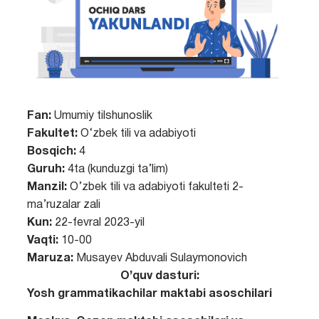
Fan:
Umumiy tilshunoslik
Fakultet:
O‘zbek tili va adabiyoti
Bosqich:
4
Guruh:
4ta (kunduzgi ta’lim)
Manzil:
O’zbek tili va adabiyoti fakulteti 2-
ma’ruzalar zali
Kun:
22-fevral 2023-yil
Vaqti:
10-00
Maruza:
Musayev Abduvali Sulaymonovich
O’quv dasturi:
Yosh grammatikachilar maktabi asoschilari