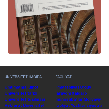
UNIVERSITET HAQIDA
FAOLIYAT
Umumiy maʼlumot
Ilmiy faoliyat
Oʻquv
Universitet tarixi
jarayoni
Xalqaro
Universitet tuzilmasi
munosabatlar
Moliyaviy
Rektorat
Universitet
faoliyat
Yoshlar siyosati