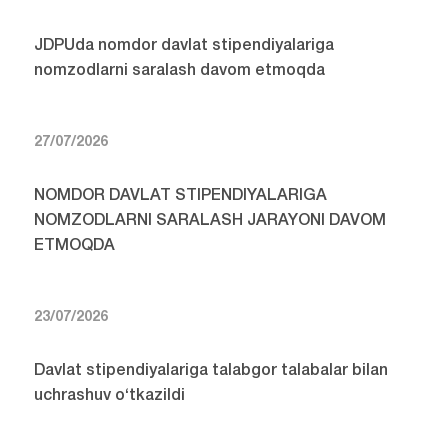
JDPUda nomdor davlat stipendiyalariga
nomzodlarni saralash davom etmoqda
27/07/2026
NOMDOR DAVLAT STIPENDIYALARIGA
NOMZODLARNI SARALASH JARAYONI DAVOM
ETMOQDA
23/07/2026
Davlat stipendiyalariga talabgor talabalar bilan
uchrashuv o‘tkazildi