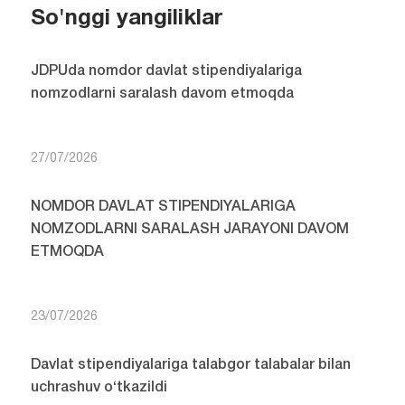
So'nggi yangiliklar
JDPUda nomdor davlat stipendiyalariga
nomzodlarni saralash davom etmoqda
27/07/2026
NOMDOR DAVLAT STIPENDIYALARIGA
NOMZODLARNI SARALASH JARAYONI DAVOM
ETMOQDA
23/07/2026
Davlat stipendiyalariga talabgor talabalar bilan
uchrashuv o‘tkazildi