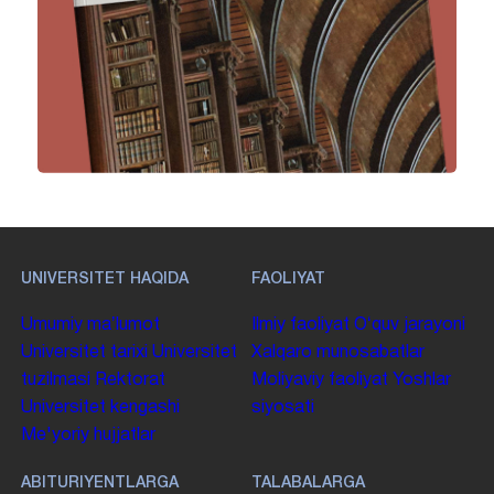
UNIVERSITET HAQIDA
FAOLIYAT
Umumiy maʼlumot
Ilmiy faoliyat
Oʻquv jarayoni
Universitet tarixi
Universitet
Xalqaro munosabatlar
tuzilmasi
Rektorat
Moliyaviy faoliyat
Yoshlar
Universitet kengashi
siyosati
Me'yoriy hujjatlar
ABITURIYENTLARGA
TALABALARGA