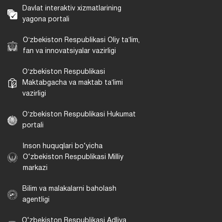
Davlat interaktiv xizmatlarining
yagona portali
Oʻzbekiston Respublikasi Oliy taʼlim,
fan va innovatsiyalar vazirligi
Oʻzbekiston Respublikasi
Maktabgacha va maktab taʼlimi
vazirligi
Oʻzbekiston Respublikasi Hukumat
portali
Inson huquqlari bo‘yicha
O‘zbekiston Respublikasi Milliy
markazi
Bilim va malakalarni baholash
agentligi
O‘zbekiston Respublikasi Adliya