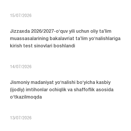
15/07/2026
Jizzaxda 2026/2027-o‘quv yili uchun oliy ta’lim
muassasalarining bakalavriat ta’lim yo‘nalishlariga
kirish test sinovlari boshlandi
14/07/2026
Jismoniy madaniyat yo‘nalishi bo‘yicha kasbiy
(ijodiy) imtihonlar ochiqlik va shaffoflik asosida
o‘tkazilmoqda
13/07/2026