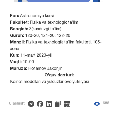
Fan:
Astronomiya kursi
Fakultet:
Fizika va texnologik ta’lim
Bosqich:
3(kunduzgi ta’lim)
Guruh:
120-20, 121-20, 122-20
Manzil:
Fizika va texnologik ta’lim fakulteti, 105-
xona
Kun:
11-mart 2023-yil
Vaqti:
10-00
Maruza:
Hotamov Jaxonjir
O’quv dasturi:
Koinot modellari va yulduzlar evolyutsiyasi
688
Ulashish: