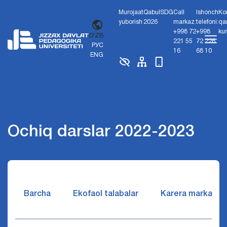
Murojaat
Qabul
SDG
Call
Ishonch
Ko
yuborish
2026
markaz:
telefoni:
qa
+998 72
+998
ku
O'ZB
221 55
72 226
РУС
16
68 10
ENG
Ochiq darslar 2022-2023
Barcha
Ekofaol talabalar
Karera markazi