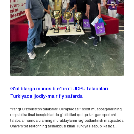
G‘oliblarga munosib e’tirof: JDPU talabalari
Turkiyada ijodiy-ma’rifiy safarda
“Yangi O‘zbekiston talabalari Olimpiadasi” sport musobaqalarining
respublika final bosqichlarida g‘oliblikni qo‘lga kiritgan sportchi
talabalar hamda ularning murabbiylarini rag‘batlantirish maqsadida
Universitet rektorining tashabbusi bilan Turkiya Respublikasiga...