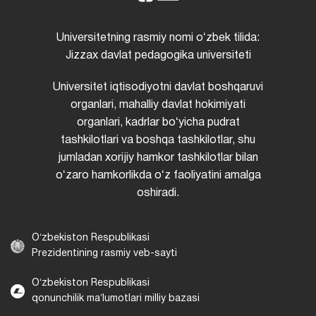
Universitetning rasmiy nomi oʻzbek tilida:
Jizzax davlat pedagogika universiteti
Universitet iqtisodiyotni davlat boshqaruvi
organlari, mahalliy davlat hokimiyati
organlari, kadrlar boʻyicha pudrat
tashkilotlari va boshqa tashkilotlar, shu
jumladan xorijiy hamkor tashkilotlar bilan
oʻzaro hamkorlikda oʻz faoliyatini amalga
oshiradi.
Oʻzbekiston Respublikasi
Prezidentining rasmiy veb-sayti
Oʻzbekiston Respublikasi
qonunchilik maʼlumotlari milliy bazasi