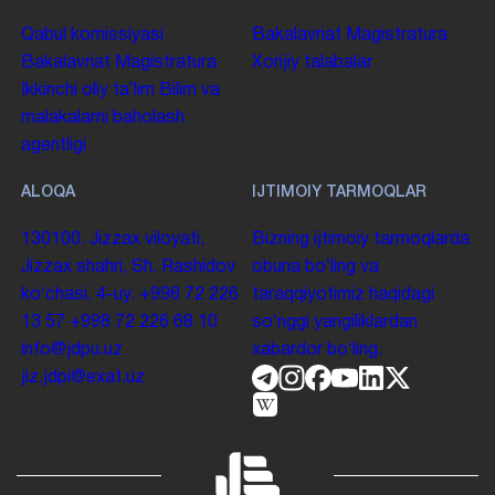
Qabul komissiyasi
Bakalavriat
Magistratura
Bakalavriat
Magistratura
Xorijiy talabalar
Ikkinchi oliy taʼlim
Bilim va
malakalarni baholash
agentligi
ALOQA
IJTIMOIY TARMOQLAR
130100. Jizzax viloyati,
Bizning ijtimoiy tarmoqlarda
Jizzax shahri, Sh. Rashidov
obuna boʻling va
koʻchasi, 4-uy.
+998 72 226
taraqqiyotimiz haqidagi
13 57
+998 72 226 68 10
soʻnggi yangiliklardan
info@jdpu.uz
xabardor boʻling.
jiz.jdpi@exat.uz