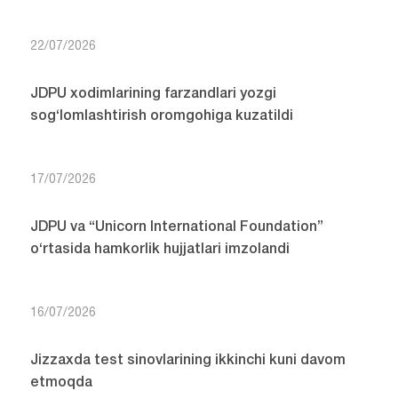
22/07/2026
JDPU xodimlarining farzandlari yozgi
sog‘lomlashtirish oromgohiga kuzatildi
17/07/2026
JDPU va “Unicorn International Foundation”
o‘rtasida hamkorlik hujjatlari imzolandi
16/07/2026
Jizzaxda test sinovlarining ikkinchi kuni davom
etmoqda