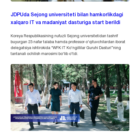
JDPUda Sejong universiteti bilan hamkorlikdagi
xalqaro IT va madaniyat dasturiga start berildi
Koreya Respublikasining nufuzli Sejong universitetidan tashrif
buyurgan 23 nafar talaba hamda professor-o‘qituvchilardan iborat
delegatsiya ishtirokida “WFK IT Ko‘ngillilar Guruhi Dasturi”ning
tantanali ochilish marosimi bo‘lib o‘tdi.