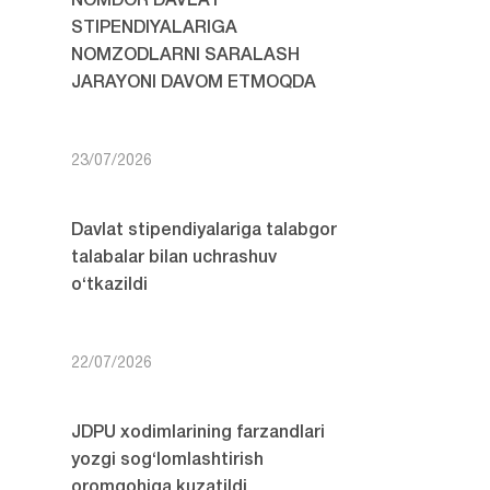
NOMDOR DAVLAT
STIPENDIYALARIGA
NOMZODLARNI SARALASH
JARAYONI DAVOM ETMOQDA
23/07/2026
Davlat stipendiyalariga talabgor
talabalar bilan uchrashuv
o‘tkazildi
22/07/2026
JDPU xodimlarining farzandlari
yozgi sog‘lomlashtirish
oromgohiga kuzatildi