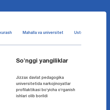
 kurash
Mahalla va universitet
Ustozlar suhbatin 
So'nggi yangiliklar
Jizzax davlat pedagogika
universitetida narkojinoyatlar
profilaktikasi bo‘yicha o‘rganish
ishlari olib borildi