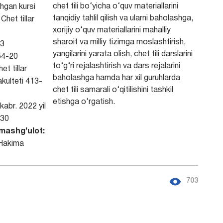
chet tili bo‘yicha o‘quv materiallarini
shgan kursi
tanqidiy tahlil qilish va ularni baholashga,
:
Chet tillar
xorijiy o‘quv materiallarini mahalliy
sharoit va milliy tizimga moslashtirish,
3
yangilarini yarata olish, chet tili darslarini
54-20
to‘g‘ri rejalashtirish va dars rejalarini
et tillar
baholashga hamda har xil guruhlarda
akulteti 413-
chet tili samarali o‘qitilishini tashkil
etishga o‘rgatish.
kabr. 2022 yil
30
mashg’ulot:
Hakima
703