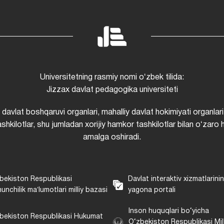
Universitetning rasmiy nomi oʻzbek tilida:
Jizzax davlat pedagogika universiteti
i davlat boshqaruvi organlari, mahalliy davlat hokimiyati organlari
shkilotlar, shu jumladan xorijiy hamkor tashkilotlar bilan oʻzaro 
amalga oshiradi.
bekiston Respublikasi
Davlat interaktiv xizmatlarini
unchilik maʼlumotlari milliy bazasi
yagona portali
Inson huquqlari bo‘yicha
bekiston Respublikasi Hukumat
O‘zbekiston Respublikasi Mill