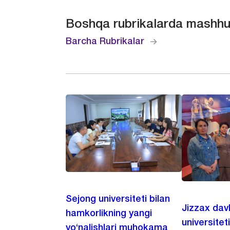
Boshqa rubrikalarda mashhu
Barcha Rubrikalar
Sejong universiteti bilan
Jizzax dav
hamkorlikning yangi
universitet
yo‘nalishlari muhokama