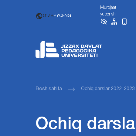
Murojaat
yuborish
O'ZB
РУС
ENG
Bosh sahifa
Ochiq darslar 2022-2023
Ochiq darsla