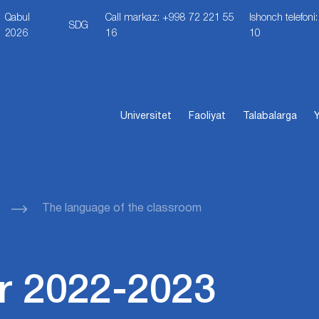
Qabul
Call markaz: +998 72 221 55
Ishonch telefon
SDG
2026
16
10
Universitet
Faoliyat
Talabalarga
Y
The language of the classroom
r 2022-2023