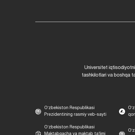
Universitet iqtisodiyotn
tashkilotlari va boshqa ta
Oʻzbekiston Respublikasi
Oʻz
Prezidentining rasmiy veb-sayti
qon
Oʻzbekiston Respublikasi
Oʻz
Maktabgacha va maktab taʼlimi