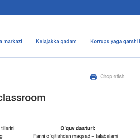
a markazi
Kelajakka qadam
Korrupsiyaga qarshi
Chop etish
 classroom
illarini
O’quv dasturi:
ng
Fanni o‘qitishdan maqsad – talabalarni