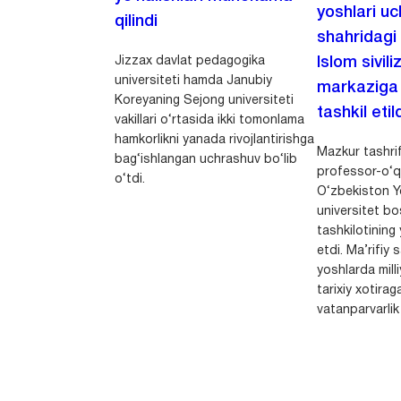
yoshlari u
qilindi
shahridagi
Jizzax davlat pedagogika
Islom sivili
universiteti hamda Janubiy
markaziga m
Koreyaning Sejong universiteti
tashkil etild
vakillari o‘rtasida ikki tomonlama
hamkorlikni yanada rivojlantirishga
Mazkur tashrif
bag‘ishlangan uchrashuv bo‘lib
professor-o‘q
o‘tdi.
O‘zbekiston Yo
universitet bo
tashkilotining 
etdi. Ma’rifiy 
yoshlarda milli
tarixiy xotirag
vatanparvarlik t