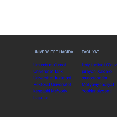
UNIVERSITET HAQIDA
FAOLIYAT
Umumiy maʼlumot
Ilmiy faoliyat
Oʻquv
Universitet tarixi
jarayoni
Xalqaro
Universitet tuzilmasi
munosabatlar
Rektorat
Universitet
Moliyaviy faoliyat
kengashi
Me'yoriy
Yoshlar siyosati
hujjatlar