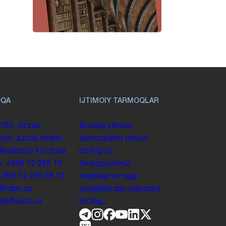
OQA
IJTIMOIY TARMOQLAR
100. Jizzax
Bizning ijtimoiy
yati, Jizzax shahri,
tarmoqlarda obuna
 Rashidov koʻchasi,
boʻling va
y.
+998 72 226 13
taraqqiyotimiz
+998 72 226 68 10
haqidagi soʻnggi
o@jdpu.uz
yangiliklardan xabardor
.jdpi@exat.uz
boʻling.