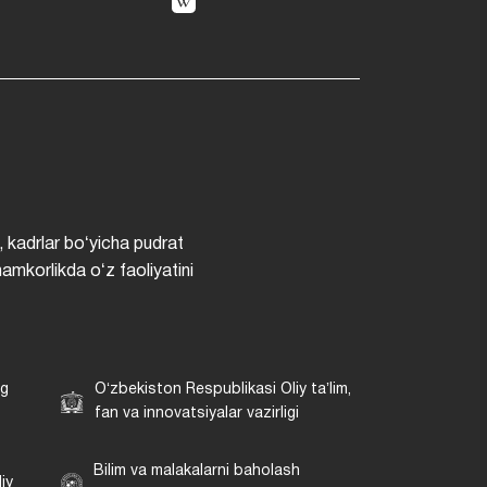
, kadrlar boʻyicha pudrat
hamkorlikda oʻz faoliyatini
ng
Oʻzbekiston Respublikasi Oliy taʼlim,
fan va innovatsiyalar vazirligi
Bilim va malakalarni baholash
iy