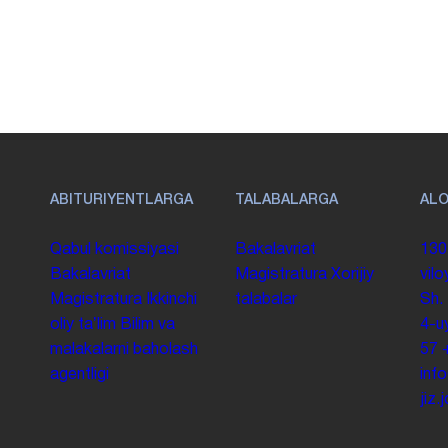
ABITURIYENTLARGA
TALABALARGA
AL
Qabul komissiyasi
Bakalavriat
130
Bakalavriat
Magistratura
Xorijiy
vilo
Magistratura
Ikkinchi
talabalar
Sh.
oliy taʼlim
Bilim va
4-u
malakalarni baholash
57
agentligi
inf
jiz