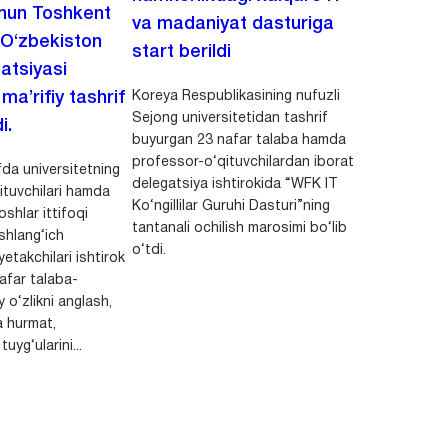
chun Toshkent
va madaniyat dasturiga
 O‘zbekiston
start berildi
zatsiyasi
Koreya Respublikasining nufuzli
a’rifiy tashrif
Sejong universitetidan tashrif
i.
buyurgan 23 nafar talaba hamda
professor-o‘qituvchilardan iborat
da universitetning
delegatsiya ishtirokida “WFK IT
ituvchilari hamda
Ko‘ngillilar Guruhi Dasturi”ning
shlar ittifoqi
tantanali ochilish marosimi bo‘lib
shlang‘ich
o‘tdi.
yetakchilari ishtirok
safar talaba-
y o‘zlikni anglash,
a hurmat,
uyg‘ularini...