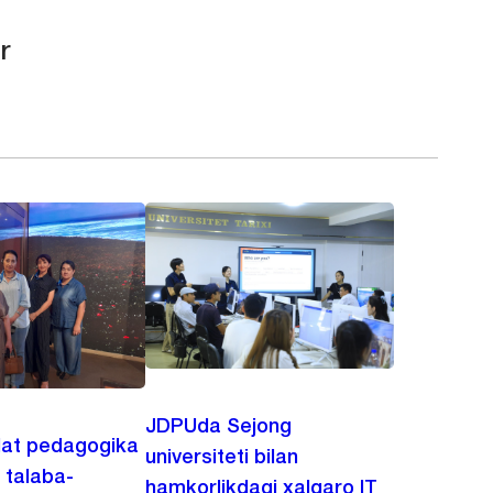
r
JDPUda Sejong
lat pedagogika
universiteti bilan
i talaba-
hamkorlikdagi xalqaro IT