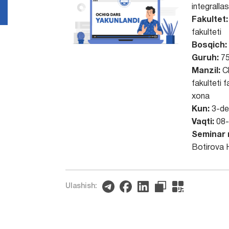
integralla
Fakultet
fakulteti
Bosqich:
Guruh:
7
Manzil:
Ch
fakulteti f
xona
Kun:
3-de
Vaqti:
08-
Seminar 
Botirova 
Ulashish: