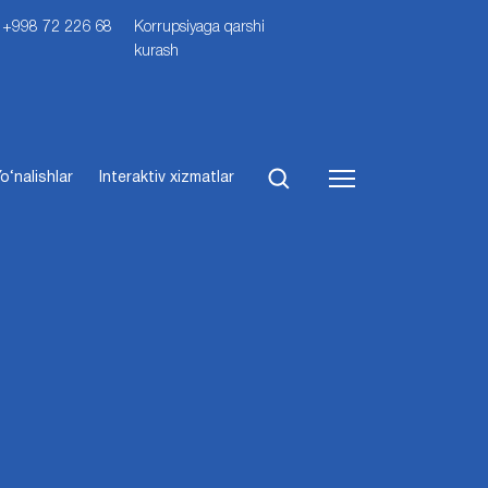
i: +998 72 226 68
Korrupsiyaga qarshi
kurash
o‘nalishlar
Interaktiv xizmatlar