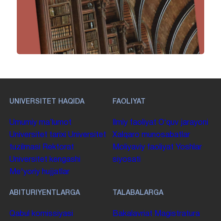
UNIVERSITET HAQIDA
FAOLIYAT
Umumiy maʼlumot
Ilmiy faoliyat
Oʻquv jarayoni
Universitet tarixi
Universitet
Xalqaro munosabatlar
tuzilmasi
Rektorat
Moliyaviy faoliyat
Yoshlar
Universitet kengashi
siyosati
Me'yoriy hujjatlar
ABITURIYENTLARGA
TALABALARGA
Qabul komissiyasi
Bakalavriat
Magistratura