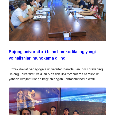
Sejong universiteti bilan hamkorlikning yangi
yo‘nalishlari muhokama qilindi
Jizzax davlat pedagogika universiteti hamda Janubiy Koreyaning
Sejong universiteti vakillari o‘rtasida ikki tomonlama hamkorlikni
yanada rivojlantirishga bag‘ishlangan uchrashuv bo‘lib o‘tdi.