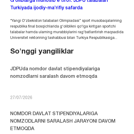
G‘oliblarga munosib e’tirof: JDPU talabalari
Turkiyada ijodiy-ma’rifiy safarda
“Yangi O‘zbekiston talabalari Olimpiadasi” sport musobaqalarining
respublika final bosqichlarida g‘oliblikni qo‘lga kiritgan sportchi
talabalar hamda ularning murabbiylarini rag‘batlantirish maqsadida
Universitet rektorining tashabbusi bilan Turkiya Respublikasiga...
So'nggi yangiliklar
JDPUda nomdor davlat stipendiyalariga
nomzodlarni saralash davom etmoqda
27/07/2026
NOMDOR DAVLAT STIPENDIYALARIGA
NOMZODLARNI SARALASH JARAYONI DAVOM
ETMOQDA