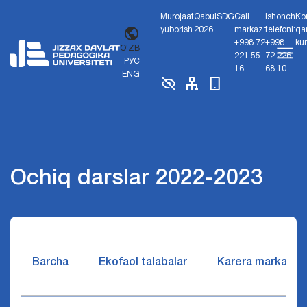
Murojaat
Qabul
SDG
Call
Ishonch
Ko
yuborish
2026
markaz:
telefoni:
qa
+998 72
+998
ku
O'ZB
221 55
72 226
РУС
16
68 10
ENG
Ochiq darslar 2022-2023
Barcha
Ekofaol talabalar
Karera markazi