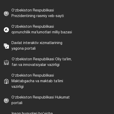
Oʻzbekiston Respublikasi
Prezidentining rasmiy veb-sayti
Oʻzbekiston Respublikasi
qonunchilik maʼlumotlari milliy bazasi
Davlat interaktiv xizmatlarining
yagona portali
Oʻzbekiston Respublikasi Oliy taʼlim,
fan va innovatsiyalar vazirligi
Oʻzbekiston Respublikasi
Maktabgacha va maktab taʼlimi
vazirligi
Oʻzbekiston Respublikasi Hukumat
portali
Inson huquqlari bo‘yicha