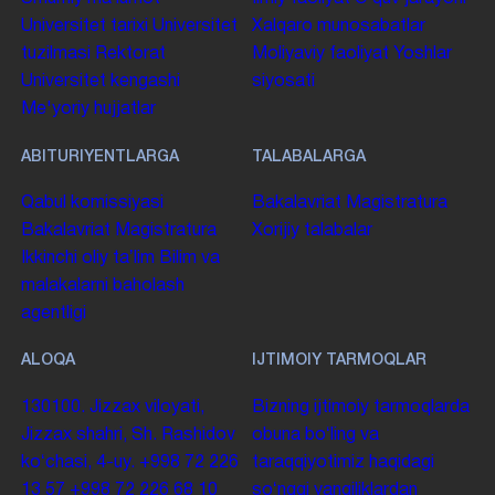
Universitet tarixi
Universitet
Xalqaro munosabatlar
tuzilmasi
Rektorat
Moliyaviy faoliyat
Yoshlar
Universitet kengashi
siyosati
Me'yoriy hujjatlar
ABITURIYENTLARGA
TALABALARGA
Qabul komissiyasi
Bakalavriat
Magistratura
Bakalavriat
Magistratura
Xorijiy talabalar
Ikkinchi oliy taʼlim
Bilim va
malakalarni baholash
agentligi
ALOQA
IJTIMOIY TARMOQLAR
130100. Jizzax viloyati,
Bizning ijtimoiy tarmoqlarda
Jizzax shahri, Sh. Rashidov
obuna boʻling va
koʻchasi, 4-uy.
+998 72 226
taraqqiyotimiz haqidagi
13 57
+998 72 226 68 10
soʻnggi yangiliklardan