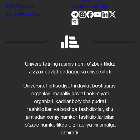
info@jdpu.uz
xabardor boʻling.
jiz.jdpi@exat.uz
Universitetning rasmiy nomi oʻzbek tilida:
Jizzax davlat pedagogika universiteti
Universitet iqtisodiyotni davlat boshqaruvi
organlari, mahalliy davlat hokimiyati
organlari, kadrlar boʻyicha pudrat
tashkilotlari va boshqa tashkilotlar, shu
jumladan xorijiy hamkor tashkilotlar bilan
oʻzaro hamkorlikda oʻz faoliyatini amalga
oshiradi.