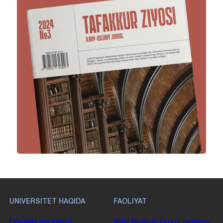
UNIVERSITET HAQIDA
FAOLIYAT
Umumiy maʼlumot
Ilmiy faoliyat
Oʻquv jarayoni