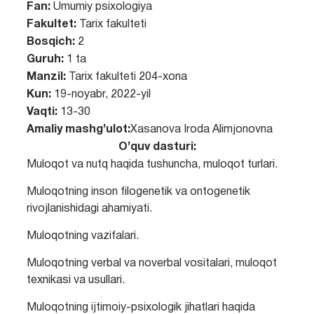
Fan:
Umumiy psixologiya
Fakultet:
Tarix fakulteti
Bosqich:
2
Guruh:
1 ta
Manzil:
Tarix fakulteti 204-xona
Kun:
19-noyabr, 2022-yil
Vaqti:
13-30
Amaliy mashg’ulot:
Xasanova Iroda Alimjonovna
O’quv dasturi:
Muloqot va nutq haqida tushuncha, muloqot turlari.
Muloqotning inson filogenetik va ontogenetik
rivojlanishidagi ahamiyati.
Muloqotning vazifalari.
Muloqotning verbal va noverbal vositalari, muloqot
texnikasi va usullari.
Muloqotning ijtimoiy-psixologik jihatlari haqida