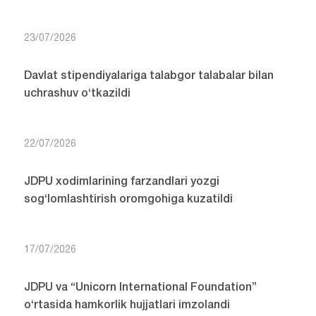
23/07/2026
Davlat stipendiyalariga talabgor talabalar bilan
uchrashuv o‘tkazildi
22/07/2026
JDPU xodimlarining farzandlari yozgi
sog‘lomlashtirish oromgohiga kuzatildi
17/07/2026
JDPU va “Unicorn International Foundation”
o‘rtasida hamkorlik hujjatlari imzolandi