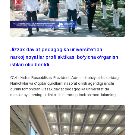
Jizzax davlat pedagogika universitetida
narkojinoyatlar profilaktikasi bo‘yicha o‘rganish
ishlari olib borildi
O‘zbekiston Respublikasi Prezidenti Administratsiyasi huzuridagi
Narkotiklar va o‘qotar qurollarni nazorat qilish agentligi ishchi
guruhi tomonidan Jizzax davlat pedagogika universitetida
narkojinoyatlarning oldini olish hamda psixotrop moddalarning...