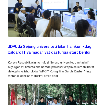
JDPUda Sejong universiteti bilan hamkorlikdagi
xalqaro IT va madaniyat dasturiga start berildi
Koreya Respublikasining nufuzli Sejong universitetidan tashrif
buyurgan 23 nafar talaba hamda professor-o‘qituvchilardan iborat
delegatsiya ishtirokida “WFK IT Ko‘ngillilar Guruhi Dasturi”ning
tantanali ochilish marosimi bo‘lib o‘tdi.