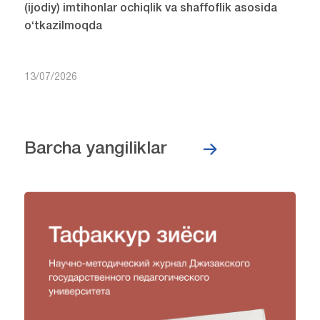
(ijodiy) imtihonlar ochiqlik va shaffoflik asosida
o‘tkazilmoqda
13/07/2026
Barcha yangiliklar