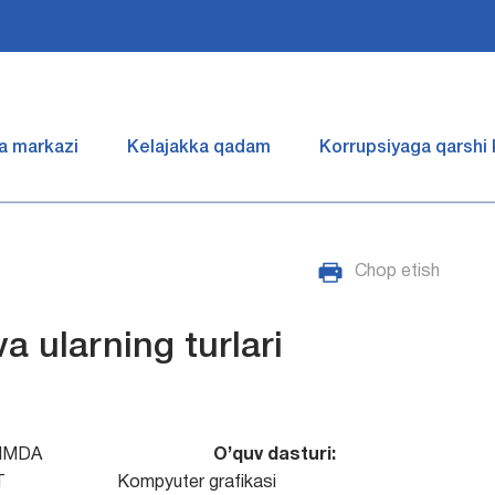
a markazi
Kelajakka qadam
Korrupsiyaga qarshi
Chop etish
a ularning turlari
LIMDA
O’quv dasturi:
T
Kompyuter grafikasi