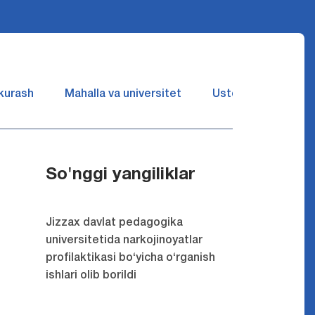
 kurash
Mahalla va universitet
Ustozlar suhbatin 
So'nggi yangiliklar
Jizzax davlat pedagogika
universitetida narkojinoyatlar
profilaktikasi bo‘yicha o‘rganish
ishlari olib borildi