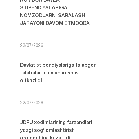
NOMDOR DAVLAT
STIPENDIYALARIGA
NOMZODLARNI SARALASH
JARAYONI DAVOM ETMOQDA
23/07/2026
Davlat stipendiyalariga talabgor
talabalar bilan uchrashuv
o‘tkazildi
22/07/2026
JDPU xodimlarining farzandlari
yozgi sog‘lomlashtirish
oromgohiga kuzatildi