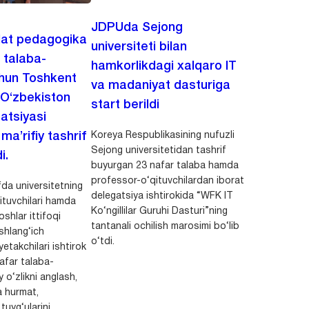
JDPUda Sejong
lat pedagogika
universiteti bilan
i talaba-
hamkorlikdagi xalqaro IT
chun Toshkent
va madaniyat dasturiga
 O‘zbekiston
start berildi
zatsiyasi
Koreya Respublikasining nufuzli
a’rifiy tashrif
Sejong universitetidan tashrif
i.
buyurgan 23 nafar talaba hamda
professor-o‘qituvchilardan iborat
da universitetning
delegatsiya ishtirokida “WFK IT
ituvchilari hamda
Ko‘ngillilar Guruhi Dasturi”ning
shlar ittifoqi
tantanali ochilish marosimi bo‘lib
shlang‘ich
o‘tdi.
yetakchilari ishtirok
safar talaba-
y o‘zlikni anglash,
a hurmat,
uyg‘ularini...