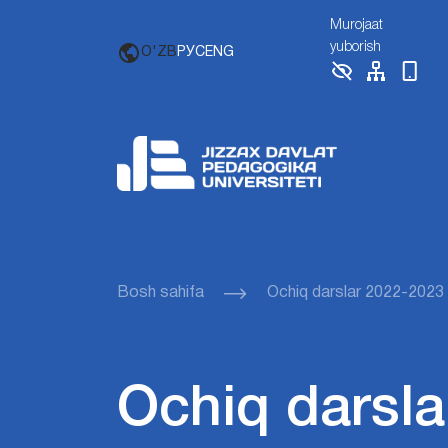
Murojaat
yuborish
O'ZB
РУС
ENG
Bosh sahifa
Ochiq darslar 2022-2023
Ochiq darsla