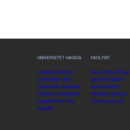
UNIVERSITET HAQIDA
FAOLIYAT
Umumiy maʼlumot
Ilmiy faoliyat
Oʻquv
Universitet tarixi
jarayoni
Xalqaro
Universitet tuzilmasi
munosabatlar
Rektorat
Universitet
Moliyaviy faoliyat
kengashi
Me'yoriy
Yoshlar siyosati
hujjatlar