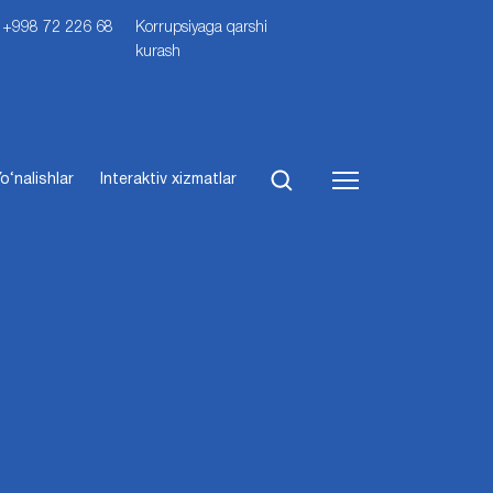
i: +998 72 226 68
Korrupsiyaga qarshi
kurash
o‘nalishlar
Interaktiv xizmatlar