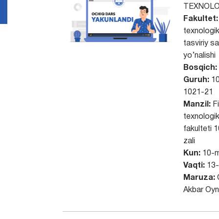
TEXNOLO
Fakultet:
texnologik
tasviriy s
yo’nalishi
Bosqich:
Guruh:
10
1021-21
Manzil:
Fi
texnologik
fakulteti 
zali
Kun:
10-m
Vaqti:
13-
Maruza:
Akbar Oyn