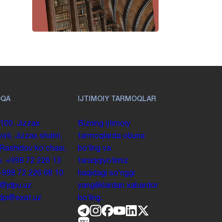
OQA
IJTIMOIY TARMOQLAR
100. Jizzax
Bizning ijtimoiy
yati, Jizzax shahri,
tarmoqlarda obuna
 Rashidov koʻchasi,
boʻling va
y.
+998 72 226 13
taraqqiyotimiz
+998 72 226 68 10
haqidagi soʻnggi
o@jdpu.uz
yangiliklardan xabardor
.jdpi@exat.uz
boʻling.