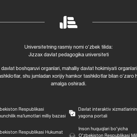
Universitetning rasmiy nomi oʻzbek tilida:
Jizzax davlat pedagogika universiteti
i davlat boshqaruvi organlari, mahalliy davlat hokimiyati organlari
shkilotlar, shu jumladan xorijiy hamkor tashkilotlar bilan oʻzaro 
amalga oshiradi.
bekiston Respublikasi
Davlat interaktiv xizmatlarini
unchilik maʼlumotlari milliy bazasi
yagona portali
Inson huquqlari bo‘yicha
bekiston Respublikasi Hukumat
O‘zbekiston Respublikasi Mill