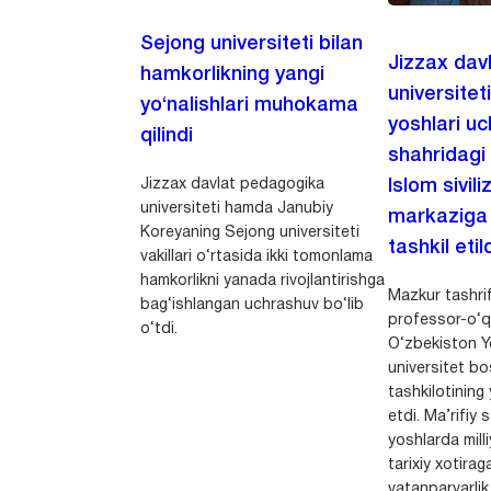
Sejong universiteti bilan
Jizzax dav
hamkorlikning yangi
universitet
yo‘nalishlari muhokama
yoshlari u
qilindi
shahridagi
Jizzax davlat pedagogika
Islom sivili
universiteti hamda Janubiy
markaziga m
Koreyaning Sejong universiteti
tashkil etild
vakillari o‘rtasida ikki tomonlama
hamkorlikni yanada rivojlantirishga
Mazkur tashrif
bag‘ishlangan uchrashuv bo‘lib
professor-o‘q
o‘tdi.
O‘zbekiston Yo
universitet bo
tashkilotining 
etdi. Ma’rifiy 
yoshlarda milli
tarixiy xotirag
vatanparvarlik t