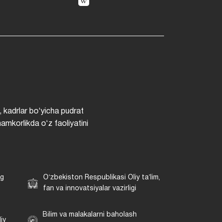
, kadrlar boʻyicha pudrat
hamkorlikda oʻz faoliyatini
ng
Oʻzbekiston Respublikasi Oliy taʼlim,
fan va innovatsiyalar vazirligi
Bilim va malakalarni baholash
iy