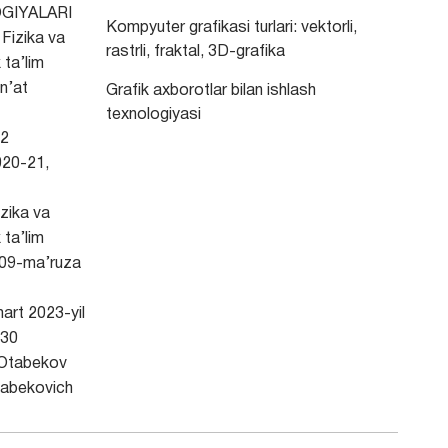
GIYALARI
Kompyuter grafikasi turlari: vektorli,
Fizika va
rastrli, fraktal, 3D-grafika
 ta’lim
an’at
Grafik axborotlar bilan ishlash
texnologiyasi
2
20-21,
zika va
 ta’lim
109-ma’ruza
art 2023-yil
30
Otabekov
abekovich