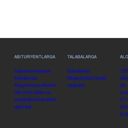
ABITURIYENTLARGA
TALABALARGA
AL
Qabul komissiyasi
Bakalavriat
130
Bakalavriat
Magistratura
Xorijiy
vilo
Magistratura
Ikkinchi
talabalar
Sh.
oliy taʼlim
Bilim va
4-u
malakalarni baholash
57
agentligi
inf
jiz