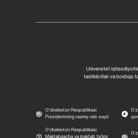
Universitet iqtisodiyotn
tashkilotlari va boshqa ta
Oʻzbekiston Respublikasi
Oʻz
Prezidentining rasmiy veb-sayti
qon
Oʻzbekiston Respublikasi
Oʻz
Maktabgacha va maktab taʼlimi