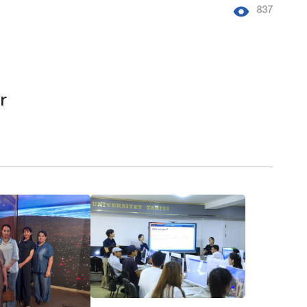
837
r