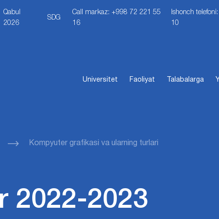
Qabul
Call markaz: +998 72 221 55
Ishonch telefon
SDG
2026
16
10
Universitet
Faoliyat
Talabalarga
Y
Kompyuter grafikasi va ularning turlari
r 2022-2023