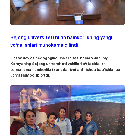
Sejong universiteti bilan hamkorlikning yangi
yo‘nalishlari muhokama qilindi
Jizzax davlat pedagogika universiteti hamda Janubiy
Koreyaning Sejong universiteti vakillari o‘rtasida ikki
tomonlama hamkorlikni yanada rivojlantirishga bag‘ishlangan
uchrashuv bo‘lib o‘tdi.