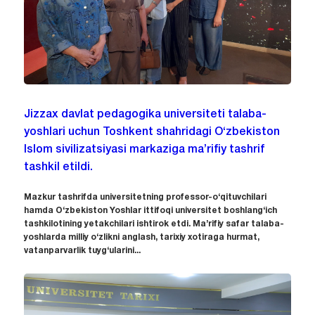
Jizzax davlat pedagogika universiteti talaba-
yoshlari uchun Toshkent shahridagi O‘zbekiston
Islom sivilizatsiyasi markaziga ma’rifiy tashrif
tashkil etildi.
Mazkur tashrifda universitetning professor-o‘qituvchilari
hamda O‘zbekiston Yoshlar ittifoqi universitet boshlang‘ich
tashkilotining yetakchilari ishtirok etdi. Ma’rifiy safar talaba-
yoshlarda milliy o‘zlikni anglash, tarixiy xotiraga hurmat,
vatanparvarlik tuyg‘ularini...