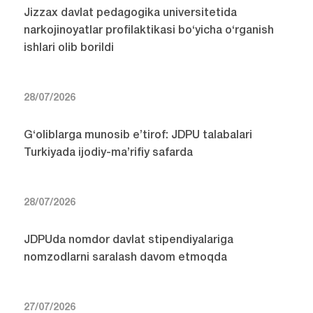
Jizzax davlat pedagogika universitetida
narkojinoyatlar profilaktikasi bo‘yicha o‘rganish
ishlari olib borildi
28/07/2026
G‘oliblarga munosib e’tirof: JDPU talabalari
Turkiyada ijodiy-ma’rifiy safarda
28/07/2026
JDPUda nomdor davlat stipendiyalariga
nomzodlarni saralash davom etmoqda
27/07/2026