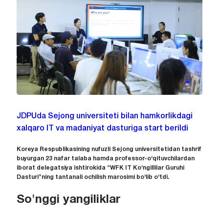
JDPUda Sejong universiteti bilan hamkorlikdagi
xalqaro IT va madaniyat dasturiga start berildi
Koreya Respublikasining nufuzli Sejong universitetidan tashrif
buyurgan 23 nafar talaba hamda professor-o‘qituvchilardan
iborat delegatsiya ishtirokida “WFK IT Ko‘ngillilar Guruhi
Dasturi”ning tantanali ochilish marosimi bo‘lib o‘tdi.
So'nggi yangiliklar