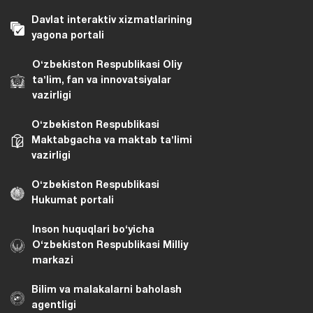
Davlat interaktiv xizmatlarining
yagona portali
Oʻzbekiston Respublikasi Oliy
taʼlim, fan va innovatsiyalar
vazirligi
Oʻzbekiston Respublikasi
Maktabgacha va maktab taʼlimi
vazirligi
Oʻzbekiston Respublikasi
Hukumat portali
Inson huquqlari bo‘yicha
O‘zbekiston Respublikasi Milliy
markazi
Bilim va malakalarni baholash
agentligi