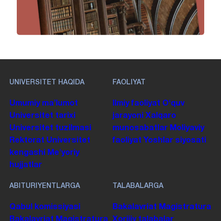
UNIVERSITET HAQIDA
FAOLIYAT
Umumiy maʼlumot
Ilmiy faoliyat
Oʻquv
Universitet tarixi
jarayoni
Xalqaro
Universitet tuzilmasi
munosabatlar
Moliyaviy
Rektorat
Universitet
faoliyat
Yoshlar siyosati
kengashi
Me'yoriy
hujjatlar
ABITURIYENTLARGA
TALABALARGA
Qabul komissiyasi
Bakalavriat
Magistratura
Bakalavriat
Magistratura
Xorijiy talabalar