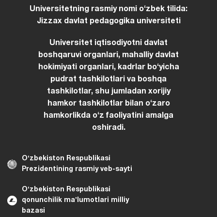
Universitetning rasmiy nomi oʻzbek tilida:
Jizzax davlat pedagogika universiteti
Universitet iqtisodiyotni davlat
boshqaruvi organlari, mahalliy davlat
hokimiyati organlari, kadrlar boʻyicha
pudrat tashkilotlari va boshqa
tashkilotlar, shu jumladan xorijiy
hamkor tashkilotlar bilan oʻzaro
hamkorlikda oʻz faoliyatini amalga
oshiradi.
Oʻzbekiston Respublikasi
Prezidentining rasmiy veb-sayti
Oʻzbekiston Respublikasi
qonunchilik maʼlumotlari milliy
bazasi