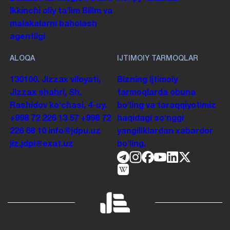
Ikkinchi oliy taʼlim
Bilim va
malakalarni baholash
agentligi
ALOQA
IJTIMOIY TARMOQLAR
130100. Jizzax viloyati,
Bizning ijtimoiy
Jizzax shahri, Sh.
tarmoqlarda obuna
Rashidov koʻchasi, 4-uy.
boʻling va taraqqiyotimiz
+998 72 226 13 57
+998 72
haqidagi soʻnggi
226 68 10
info@jdpu.uz
yangiliklardan xabardor
jiz.jdpi@exat.uz
boʻling.