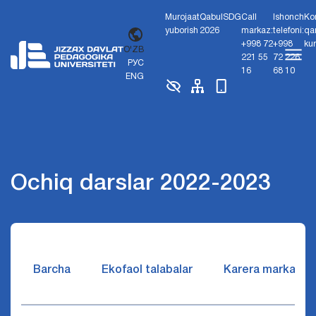
Murojaat
Qabul
SDG
Call
Ishonch
Ko
yuborish
2026
markaz:
telefoni:
qa
+998 72
+998
ku
O'ZB
221 55
72 226
РУС
16
68 10
ENG
Ochiq darslar 2022-2023
Barcha
Ekofaol talabalar
Karera markazi