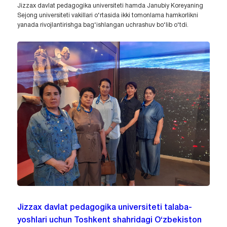
Jizzax davlat pedagogika universiteti hamda Janubiy Koreyaning
Sejong universiteti vakillari o‘rtasida ikki tomonlama hamkorlikni
yanada rivojlantirishga bag‘ishlangan uchrashuv bo‘lib o‘tdi.
Jizzax davlat pedagogika universiteti talaba-
yoshlari uchun Toshkent shahridagi O‘zbekiston