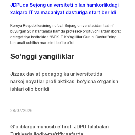
JDPUda Sejong universiteti bilan hamkorlikdagi
xalqaro IT va madaniyat dasturiga start berildi
Koreya Respublikasining nufuzli Sejong universitetidan tashrif
buyurgan 23 nafar talaba hamda professor-o‘qituvchilardan iborat
delegatsiya ishtirokida “WFK IT Ko‘ngillilar Guruhi Dasturi”ning
tantanali ochilish marosimi bo‘lib o‘tdi.
So'nggi yangiliklar
Jizzax davlat pedagogika universitetida
narkojinoyatlar profilaktikasi bo‘yicha o‘rganish
ishlari olib borildi
28/07/2026
G‘oliblarga munosib e’tirof: JDPU talabalari
Turkiyada ijodiy-ma’rifiy safarda