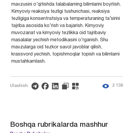
mavzusini o’qitishda talabalarning bilimlarini boyitish.
Kimyoviy reaksiya tezligi tushunchasi, reaksiya
tezligiga konsentratsiya va temperaturaning ta’sirini
tajriba asosida ko’rish va bajarish. Kimyoviy
muvozanat va kimyoviy tezlikka oid tajribaviy
masalalar yechish metodikasini o’rganish. Shu
mavzularga oid tezkor savol javoblar qilish,
krassvord yechish, topishmoqlar topish va bilimlarni
mustahkamlash.
2 138
Ulashish:
Boshqa rubrikalarda mashhur