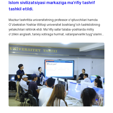
Islom sivilizatsiyasi markaziga ma’rifiy tashrif
tashkil etildi.
Mazkur tashrifda universitetning professor-o‘qituvchilari hamda
O‘zbekiston Yoshlar ittifoqi universitet boshlang‘ich tashkilotining
yetakchilari ishtirok etdi. Ma’rifiy safar talaba-yoshlarda milliy
o‘zlikni anglash, tarixiy xotiraga hurmat, vatanparvarlik tuyg‘ularini...