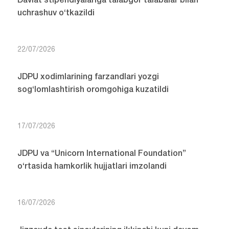
Davlat stipendiyalariga talabgor talabalar bilan
uchrashuv o‘tkazildi
22/07/2026
JDPU xodimlarining farzandlari yozgi
sog‘lomlashtirish oromgohiga kuzatildi
17/07/2026
JDPU va “Unicorn International Foundation”
o‘rtasida hamkorlik hujjatlari imzolandi
16/07/2026