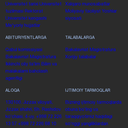
Universitet tarixi
Universitet
Xalqaro munosabatlar
tuzilmasi
Rektorat
Moliyaviy faoliyat
Yoshlar
Universitet kengashi
siyosati
Me'yoriy hujjatlar
ABITURIYENTLARGA
TALABALARGA
Qabul komissiyasi
Bakalavriat
Magistratura
Bakalavriat
Magistratura
Xorijiy talabalar
Ikkinchi oliy taʼlim
Bilim va
malakalarni baholash
agentligi
ALOQA
IJTIMOIY TARMOQLAR
130100. Jizzax viloyati,
Bizning ijtimoiy tarmoqlarda
Jizzax shahri, Sh. Rashidov
obuna boʻling va
koʻchasi, 4-uy.
+998 72 226
taraqqiyotimiz haqidagi
13 57
+998 72 226 68 10
soʻnggi yangiliklardan