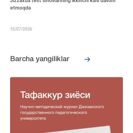
Jizzaxda test sinovlarining ikkinchi kuni davom
etmoqda
15/07/2026
Barcha yangiliklar