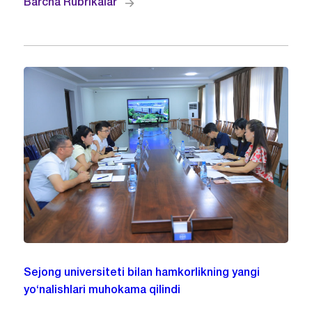
Barcha Rubrikalar
Sejong universiteti bilan hamkorlikning yangi
yo‘nalishlari muhokama qilindi