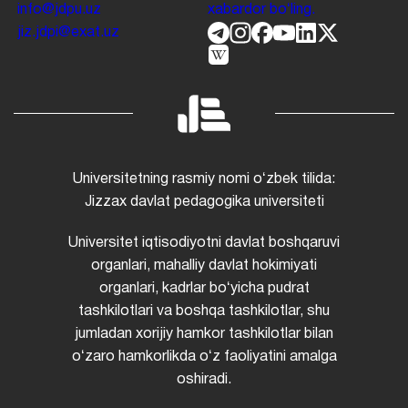
info@jdpu.uz
xabardor boʻling.
jiz.jdpi@exat.uz
Universitetning rasmiy nomi oʻzbek tilida:
Jizzax davlat pedagogika universiteti
Universitet iqtisodiyotni davlat boshqaruvi
organlari, mahalliy davlat hokimiyati
organlari, kadrlar boʻyicha pudrat
tashkilotlari va boshqa tashkilotlar, shu
jumladan xorijiy hamkor tashkilotlar bilan
oʻzaro hamkorlikda oʻz faoliyatini amalga
oshiradi.