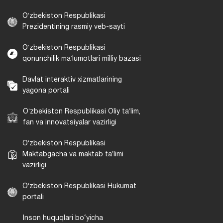
Oʻzbekiston Respublikasi
Prezidentining rasmiy veb-sayti
Oʻzbekiston Respublikasi
qonunchilik maʼlumotlari milliy bazasi
Davlat interaktiv xizmatlarining
yagona portali
Oʻzbekiston Respublikasi Oliy taʼlim,
fan va innovatsiyalar vazirligi
Oʻzbekiston Respublikasi
Maktabgacha va maktab taʼlimi
vazirligi
Oʻzbekiston Respublikasi Hukumat
portali
Inson huquqlari bo‘yicha