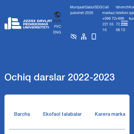
Murojaat
Qabul
SDG
Call
Ishonch
Ko
yuborish
2026
markaz:
telefoni:
qa
+998 72
+998
ku
O'ZB
221 55
72 226
РУС
16
68 10
ENG
Ochiq darslar 2022-2023
Barcha
Ekofaol talabalar
Karera markazi