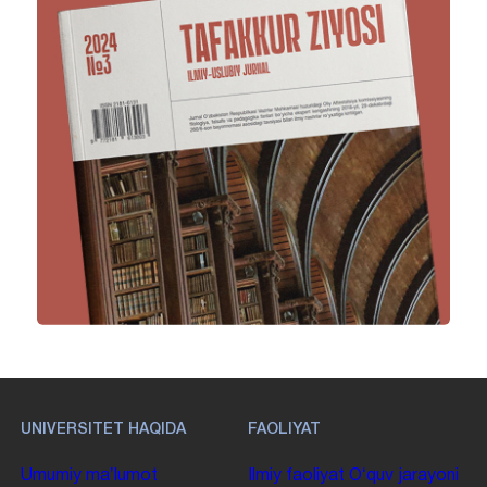
UNIVERSITET HAQIDA
FAOLIYAT
Umumiy maʼlumot
Ilmiy faoliyat
Oʻquv jarayoni