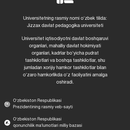
Universitetning rasmiy nomi oʻzbek tilida:
Jizzax davlat pedagogika universiteti
Universitet iqtisodiyotni davlat boshqaruvi
organlari, mahalliy davlat hokimiyati
organlari, kadrlar boʻyicha pudrat
tashkilotlari va boshqa tashkilotlar, shu
jumladan xorijiy hamkor tashkilotlar bilan
oʻzaro hamkorlikda oʻz faoliyatini amalga
oshiradi.
Oʻzbekiston Respublikasi
Prezidentining rasmiy veb-sayti
Oʻzbekiston Respublikasi
qonunchilik maʼlumotlari milliy bazasi