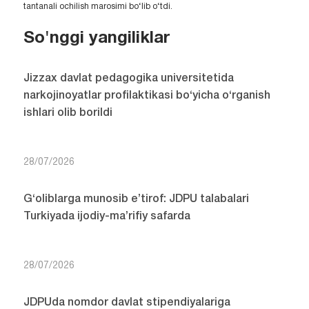
tantanali ochilish marosimi bo‘lib o‘tdi.
So'nggi yangiliklar
Jizzax davlat pedagogika universitetida
narkojinoyatlar profilaktikasi bo‘yicha o‘rganish
ishlari olib borildi
28/07/2026
G‘oliblarga munosib e’tirof: JDPU talabalari
Turkiyada ijodiy-ma’rifiy safarda
28/07/2026
JDPUda nomdor davlat stipendiyalariga