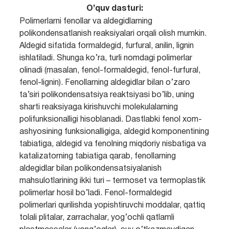
O’quv dasturi:
Polimerlarni fenollar va aldegidlarning
polikondensatlanish reaksiyalari orqali olish mumkin.
Aldegid sifatida formaldegid, furfural, anilin, lignin
ishlatiladi. Shunga ko’ra, turli nomdagi polimerlar
olinadi (masalan, fenol-formaldegid, fenol-furfural,
fenol-lignin). Fenollarning aldegidlar bilan o’zaro
ta’siri polikondensatsiya reaktsiyasi bo’lib, uning
sharti reaksiyaga kirishuvchi molekulalarning
polifunksionalligi hisoblanadi. Dastlabki fenol xom-
ashyosining funksionalligiga, aldegid komponentining
tabiatiga, aldegid va fenolning miqdoriy nisbatiga va
katalizatorning tabiatiga qarab, fenollarning
aldegidlar bilan polikondensatsiyalanish
mahsulotlarining ikki turi – termoset va termoplastik
polimerlar hosil bo’ladi. Fenol-formaldegid
polimerlari qurilishda yopishtiruvchi moddalar, qattiq
tolali plitalar, zarrachalar, yog’ochli qatlamli