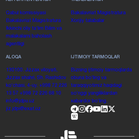
Qabul komissiyasi
Bakalavriat
Magistratura
Bakalavriat
Magistratura
Xorijiy talabalar
Ikkinchi oliy taʼlim
Bilim va
malakalarni baholash
agentligi
ALOQA
IJTIMOIY TARMOQLAR
130100. Jizzax viloyati,
Bizning ijtimoiy tarmoqlarda
Jizzax shahri, Sh. Rashidov
obuna boʻling va
koʻchasi, 4-uy.
+998 72 226
taraqqiyotimiz haqidagi
13 57
+998 72 226 68 10
soʻnggi yangiliklardan
info@jdpu.uz
xabardor boʻling.
jiz.jdpi@exat.uz