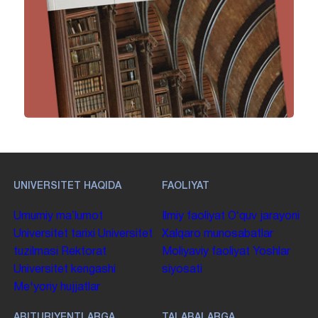
UNIVERSITET HAQIDA
FAOLIYAT
Umumiy maʼlumot
Ilmiy faoliyat
Oʻquv jarayoni
Universitet tarixi
Universitet
Xalqaro munosabatlar
tuzilmasi
Rektorat
Moliyaviy faoliyat
Yoshlar
Universitet kengashi
siyosati
Me'yoriy hujjatlar
ABITURIYENTLARGA
TALABALARGA