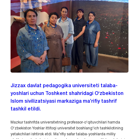
Jizzax davlat pedagogika universiteti talaba-
yoshlari uchun Toshkent shahridagi O‘zbekiston
Islom sivilizatsiyasi markaziga ma’rifiy tashrif
tashkil etildi.
Mazkur tashrifda universitetning professor-o‘qituvchilari hamda
O‘zbekiston Yoshlar ittifoqi universitet boshlang‘ich tashkilotining
yetakchilari ishtirok etdi. Ma’rifiy safar talaba-yoshlarda milliy