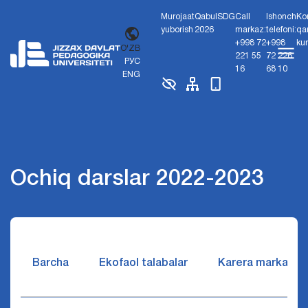
Murojaat
Qabul
SDG
Call
Ishonch
Ko
yuborish
2026
markaz:
telefoni:
qa
+998 72
+998
ku
O'ZB
221 55
72 226
РУС
16
68 10
ENG
Ochiq darslar 2022-2023
Barcha
Ekofaol talabalar
Karera markazi