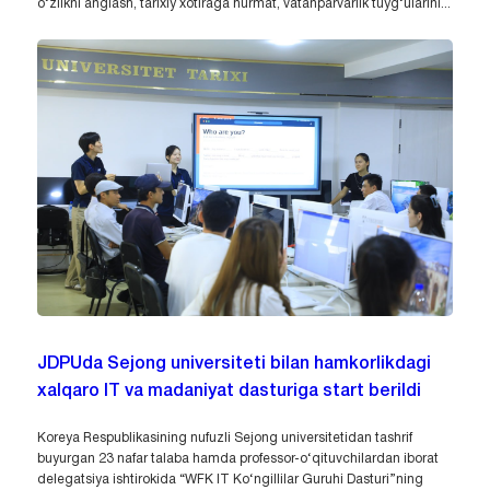
o‘zlikni anglash, tarixiy xotiraga hurmat, vatanparvarlik tuyg‘ularini...
JDPUda Sejong universiteti bilan hamkorlikdagi
xalqaro IT va madaniyat dasturiga start berildi
Koreya Respublikasining nufuzli Sejong universitetidan tashrif
buyurgan 23 nafar talaba hamda professor-o‘qituvchilardan iborat
delegatsiya ishtirokida “WFK IT Ko‘ngillilar Guruhi Dasturi”ning