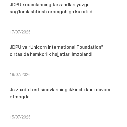
JDPU xodimlarining farzandlari yozgi
sog‘lomlashtirish oromgohiga kuzatildi
17/07/2026
JDPU va “Unicorn International Foundation”
o‘rtasida hamkorlik hujjatlari imzolandi
16/07/2026
Jizzaxda test sinovlarining ikkinchi kuni davom
etmoqda
15/07/2026