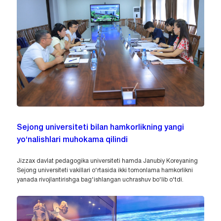
Sejong universiteti bilan hamkorlikning yangi
yo‘nalishlari muhokama qilindi
Jizzax davlat pedagogika universiteti hamda Janubiy Koreyaning
Sejong universiteti vakillari o‘rtasida ikki tomonlama hamkorlikni
yanada rivojlantirishga bag‘ishlangan uchrashuv bo‘lib o‘tdi.