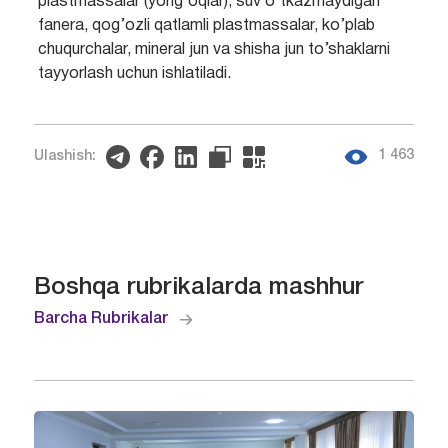
plastmassalar (yong’oqlar), suv o’tkazmaydigan
fanera, qog’ozli qatlamli plastmassalar, ko’plab
chuqurchalar, mineral jun va shisha jun to’shaklarni
tayyorlash uchun ishlatiladi.
1 463
Ulashish:
Boshqa rubrikalarda mashhur
Barcha Rubrikalar