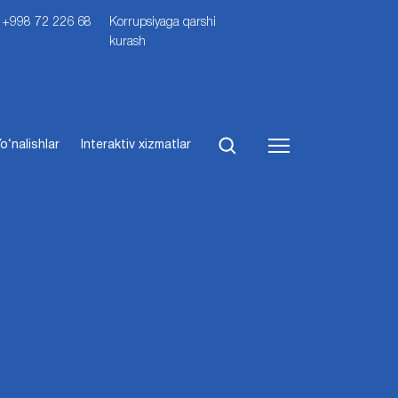
i: +998 72 226 68
Korrupsiyaga qarshi
kurash
o‘nalishlar
Interaktiv xizmatlar