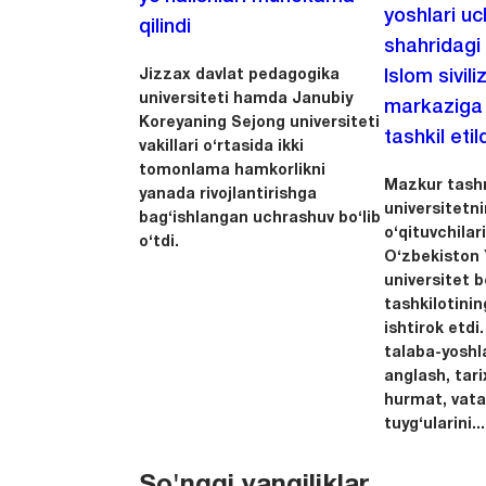
yoshlari u
qilindi
shahridagi
Jizzax davlat pedagogika
Islom sivili
universiteti hamda Janubiy
markaziga m
Koreyaning Sejong universiteti
tashkil etild
vakillari o‘rtasida ikki
tomonlama hamkorlikni
Mazkur tashr
yanada rivojlantirishga
universitetn
bag‘ishlangan uchrashuv bo‘lib
o‘qituvchila
o‘tdi.
O‘zbekiston Y
universitet 
tashkilotinin
ishtirok etdi.
talaba-yoshla
anglash, tari
hurmat, vata
tuyg‘ularini...