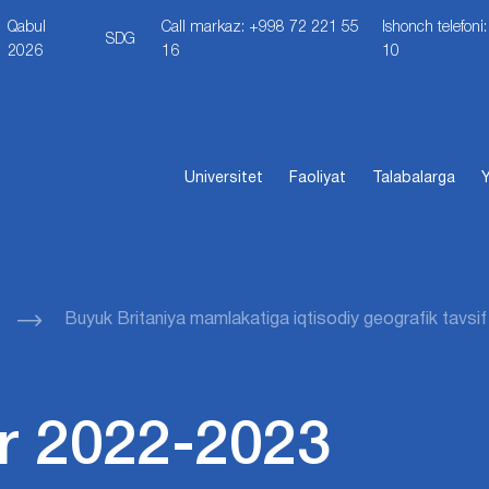
Qabul
Call markaz: +998 72 221 55
Ishonch telefon
SDG
2026
16
10
Universitet
Faoliyat
Talabalarga
Y
Buyuk Britaniya mamlakatiga iqtisodiy geografik tavsif
r 2022-2023