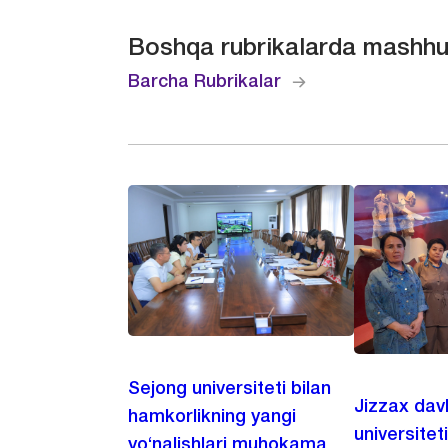
Boshqa rubrikalarda mashhu
Barcha Rubrikalar
Sejong universiteti bilan
Jizzax dav
hamkorlikning yangi
universitet
yo‘nalishlari muhokama