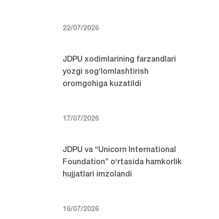
22/07/2026
JDPU xodimlarining farzandlari
yozgi sog‘lomlashtirish
oromgohiga kuzatildi
17/07/2026
JDPU va “Unicorn International
Foundation” o‘rtasida hamkorlik
hujjatlari imzolandi
16/07/2026