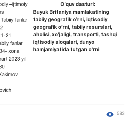
odiy –ijtimoiy
O’quv dasturi:
as
Buyuk Britaniya mamlakatining
tabiiy geografik o’rni, iqtisodiy
Tabiiy fanlar
geografik o’rni, tabiiy resurslari,
2
aholisi, xo’jaligi, transporti, tashqi
1-21
iqtisodiy aloqalari, dunyo
biiy fanlar
hamjamiyatida tutgan o’rni
434- xona
art 2023 yil
30
Xakimov
ovich
583