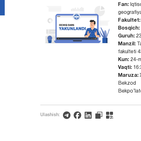
Fan:
Iqtis
geografiy
Fakultet:
Bosqich:
Guruh:
23
Manzil:
Ta
fakulteti 
Kun:
24-m
Vaqti:
16:
Maruza:
Bekzod
Bekpo’lat
Ulashish: