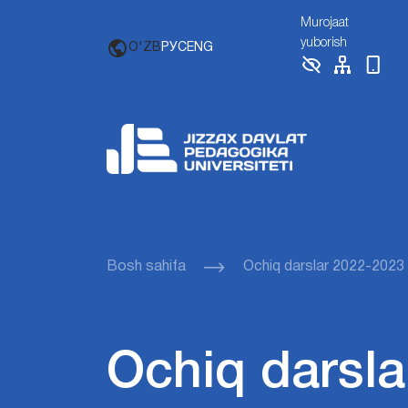
Murojaat
yuborish
O'ZB
РУС
ENG
Bosh sahifa
Ochiq darslar 2022-2023
Ochiq darsla