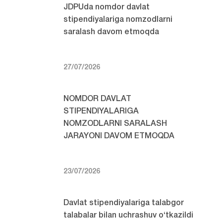
JDPUda nomdor davlat
stipendiyalariga nomzodlarni
saralash davom etmoqda
27/07/2026
NOMDOR DAVLAT
STIPENDIYALARIGA
NOMZODLARNI SARALASH
JARAYONI DAVOM ETMOQDA
23/07/2026
Davlat stipendiyalariga talabgor
talabalar bilan uchrashuv o‘tkazildi