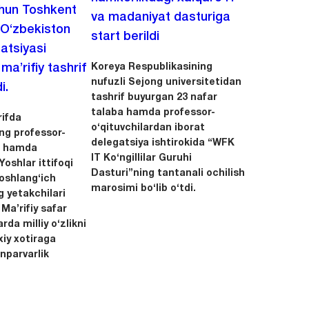
chun Toshkent
va madaniyat dasturiga
 O‘zbekiston
start berildi
zatsiyasi
Koreya Respublikasining
a’rifiy tashrif
nufuzli Sejong universitetidan
i.
tashrif buyurgan 23 nafar
talaba hamda professor-
ifda
o‘qituvchilardan iborat
ing professor-
delegatsiya ishtirokida “WFK
ri hamda
IT Ko‘ngillilar Guruhi
oshlar ittifoqi
Dasturi”ning tantanali ochilish
boshlang‘ich
marosimi bo‘lib o‘tdi.
g yetakchilari
 Ma’rifiy safar
rda milliy o‘zlikni
xiy xotiraga
nparvarlik