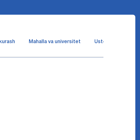
 kurash
Mahalla va universitet
Ustozlar suhbatin 