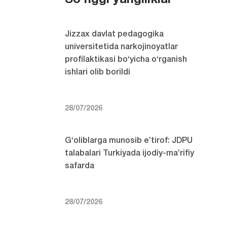
So'nggi yangiliklar
Jizzax davlat pedagogika
universitetida narkojinoyatlar
profilaktikasi bo‘yicha o‘rganish
ishlari olib borildi
28/07/2026
G‘oliblarga munosib e’tirof: JDPU
talabalari Turkiyada ijodiy-ma’rifiy
safarda
28/07/2026