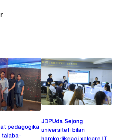
r
JDPUda Sejong
lat pedagogika
universiteti bilan
i talaba-
hamkorlikdagi xalqaro IT