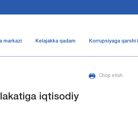
a markazi
Kelajakka qadam
Korrupsiyaga qarshi
Chop etish
akatiga iqtisodiy