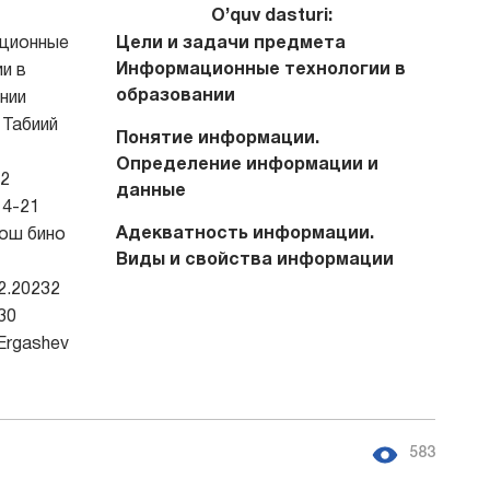
O’quv dasturi:
ционные
Цели и задачи предмета
Информационные технологии в
и в
образовании
нии
Табиий
Понятие информации.
Определение информации и
2
данные
4-21
Адекватность информации.
ош бино
Виды и свойства информации
2.20232
30
Ergashev
583