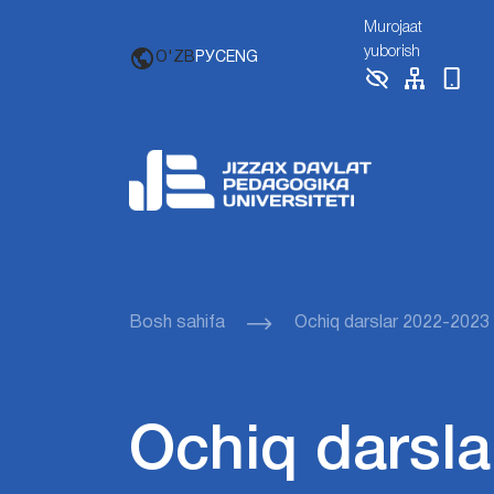
Murojaat
yuborish
O'ZB
РУС
ENG
Bosh sahifa
Ochiq darslar 2022-2023
Ochiq darsla