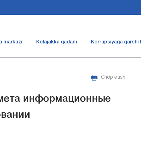
a markazi
Kelajakka qadam
Korrupsiyaga qarshi
Chop etish
дмета информационные
овании