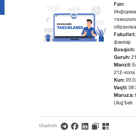
Fan:
Информа
технологи
образова
Fakultet:
фанлар
Bosqich:
Guruh:
21
Manzil:
Б
212-xona
Kun:
09.0
Vaqti:
08:
Maruza:
Ulug’bek
Ulashish: