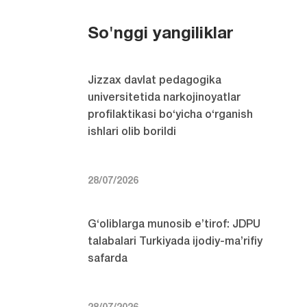
So'nggi yangiliklar
Jizzax davlat pedagogika
universitetida narkojinoyatlar
profilaktikasi bo‘yicha o‘rganish
ishlari olib borildi
28/07/2026
G‘oliblarga munosib e’tirof: JDPU
talabalari Turkiyada ijodiy-ma’rifiy
safarda