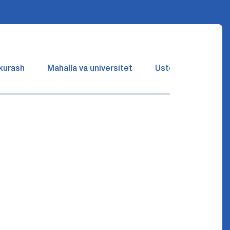
 kurash
Mahalla va universitet
Ustozlar suhbatin 