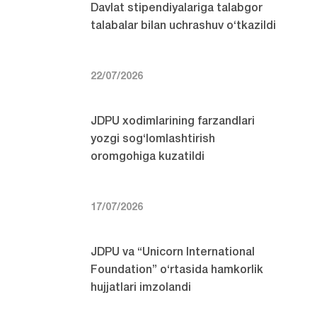
Davlat stipendiyalariga talabgor
talabalar bilan uchrashuv o‘tkazildi
22/07/2026
JDPU xodimlarining farzandlari
yozgi sog‘lomlashtirish
oromgohiga kuzatildi
17/07/2026
JDPU va “Unicorn International
Foundation” o‘rtasida hamkorlik
hujjatlari imzolandi