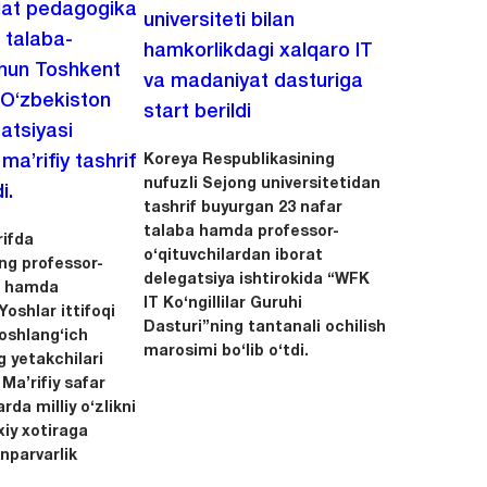
lat pedagogika
universiteti bilan
i talaba-
hamkorlikdagi xalqaro IT
chun Toshkent
va madaniyat dasturiga
 O‘zbekiston
start berildi
zatsiyasi
Koreya Respublikasining
a’rifiy tashrif
nufuzli Sejong universitetidan
i.
tashrif buyurgan 23 nafar
talaba hamda professor-
ifda
o‘qituvchilardan iborat
ing professor-
delegatsiya ishtirokida “WFK
ri hamda
IT Ko‘ngillilar Guruhi
oshlar ittifoqi
Dasturi”ning tantanali ochilish
boshlang‘ich
marosimi bo‘lib o‘tdi.
g yetakchilari
 Ma’rifiy safar
rda milliy o‘zlikni
xiy xotiraga
nparvarlik