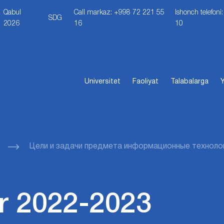
Qabul
Call markaz: +998 72 221 55
Ishonch telefon
SDG
2026
16
10
Universitet
Faoliyat
Talabalarga
Y
Цели и задачи предмета информационные технолог
r 2022-2023