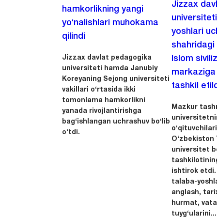
Jizzax dav
hamkorlikning yangi
universitet
yo‘nalishlari muhokama
yoshlari u
qilindi
shahridagi
Jizzax davlat pedagogika
Islom sivili
universiteti hamda Janubiy
markaziga m
Koreyaning Sejong universiteti
tashkil etild
vakillari o‘rtasida ikki
tomonlama hamkorlikni
Mazkur tashr
yanada rivojlantirishga
universitetn
bag‘ishlangan uchrashuv bo‘lib
o‘qituvchila
o‘tdi.
O‘zbekiston Y
universitet 
tashkilotinin
ishtirok etdi.
talaba-yoshla
anglash, tari
hurmat, vata
tuyg‘ularini...