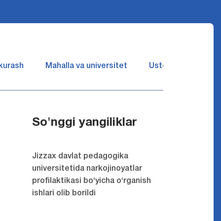
 kurash
Mahalla va universitet
Ustozlar suhbatin 
So'nggi yangiliklar
Jizzax davlat pedagogika
universitetida narkojinoyatlar
profilaktikasi bo‘yicha o‘rganish
ishlari olib borildi