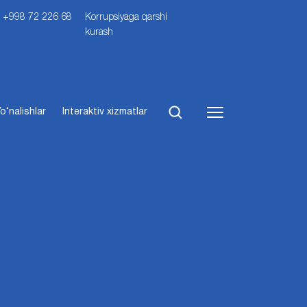
i: +998 72 226 68
Korrupsiyaga qarshi
kurash
o‘nalishlar
Interaktiv xizmatlar