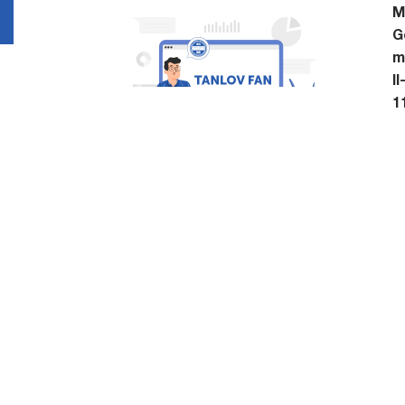
M
G
m
I
1
1
1
1
M
X
Ulashish:
Boshqa rubrikalarda mashhu