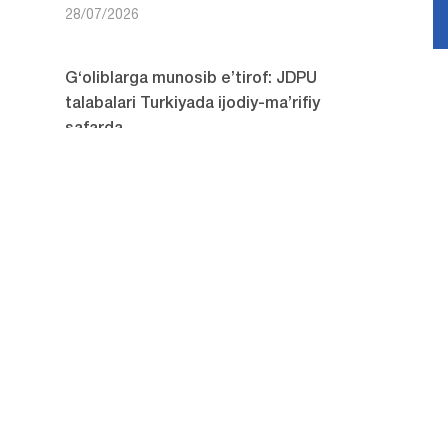
28/07/2026
G‘oliblarga munosib e’tirof: JDPU
talabalari Turkiyada ijodiy-ma’rifiy
safarda
28/07/2026
JDPUda nomdor davlat
stipendiyalariga nomzodlarni
saralash davom etmoqda
27/07/2026