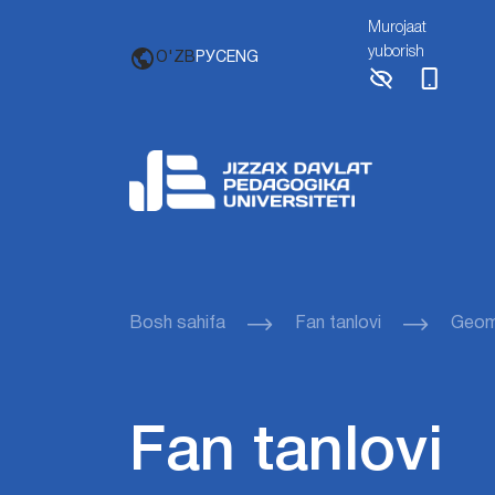
Murojaat
yuborish
O'ZB
РУС
ENG
Bosh sahifa
Fan tanlovi
Geome
Fan tanlovi