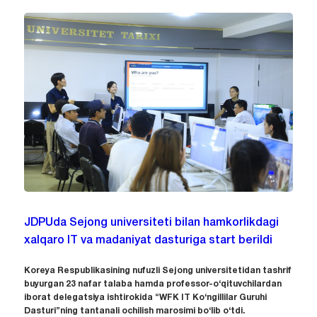
JDPUda Sejong universiteti bilan hamkorlikdagi
xalqaro IT va madaniyat dasturiga start berildi
Koreya Respublikasining nufuzli Sejong universitetidan tashrif
buyurgan 23 nafar talaba hamda professor-o‘qituvchilardan
iborat delegatsiya ishtirokida “WFK IT Ko‘ngillilar Guruhi
Dasturi”ning tantanali ochilish marosimi bo‘lib o‘tdi.