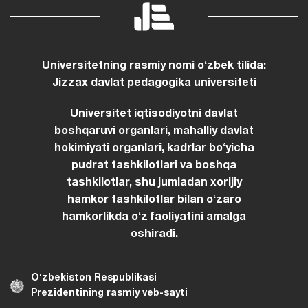
Universitetning rasmiy nomi oʻzbek tilida:
Jizzax davlat pedagogika universiteti
Universitet iqtisodiyotni davlat
boshqaruvi organlari, mahalliy davlat
hokimiyati organlari, kadrlar boʻyicha
pudrat tashkilotlari va boshqa
tashkilotlar, shu jumladan xorijiy
hamkor tashkilotlar bilan oʻzaro
hamkorlikda oʻz faoliyatini amalga
oshiradi.
Oʻzbekiston Respublikasi
Prezidentining rasmiy veb-sayti