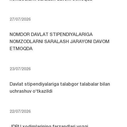
27/07/2026
NOMDOR DAVLAT STIPENDIYALARIGA
NOMZODLARNI SARALASH JARAYONI DAVOM
ETMOQDA
23/07/2026
Davlat stipendiyalariga talabgor talabalar bilan
uchrashuv o‘tkazildi
22/07/2026
JDPU xodimlarining farzandlari yozgi