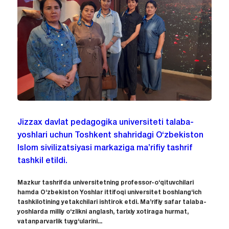
Jizzax davlat pedagogika universiteti talaba-
yoshlari uchun Toshkent shahridagi O‘zbekiston
Islom sivilizatsiyasi markaziga ma’rifiy tashrif
tashkil etildi.
Mazkur tashrifda universitetning professor-o‘qituvchilari
hamda O‘zbekiston Yoshlar ittifoqi universitet boshlang‘ich
tashkilotining yetakchilari ishtirok etdi. Ma’rifiy safar talaba-
yoshlarda milliy o‘zlikni anglash, tarixiy xotiraga hurmat,
vatanparvarlik tuyg‘ularini...