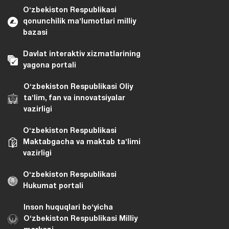
Oʻzbekiston Respublikasi
qonunchilik maʼlumotlari milliy
bazasi
Davlat interaktiv xizmatlarining
yagona portali
Oʻzbekiston Respublikasi Oliy
taʼlim, fan va innovatsiyalar
vazirligi
Oʻzbekiston Respublikasi
Maktabgacha va maktab taʼlimi
vazirligi
Oʻzbekiston Respublikasi
Hukumat portali
Inson huquqlari bo‘yicha
O‘zbekiston Respublikasi Milliy