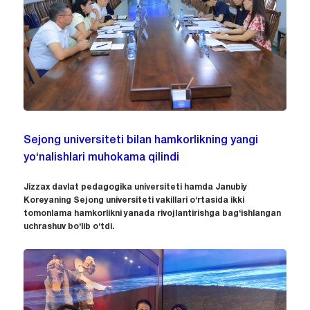
Sejong universiteti bilan hamkorlikning yangi
yo‘nalishlari muhokama qilindi
Jizzax davlat pedagogika universiteti hamda Janubiy
Koreyaning Sejong universiteti vakillari o‘rtasida ikki
tomonlama hamkorlikni yanada rivojlantirishga bag‘ishlangan
uchrashuv bo‘lib o‘tdi.