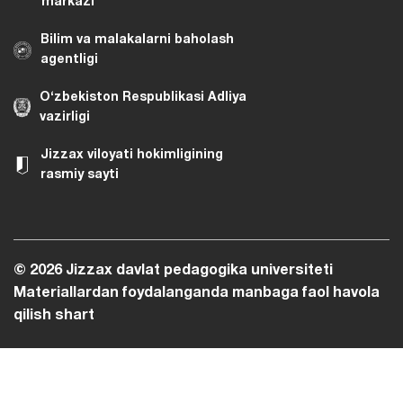
markazi
Bilim va malakalarni baholash
agentligi
O‘zbekiston Respublikasi Adliya
vazirligi
Jizzax viloyati hokimligining
rasmiy sayti
© 2026 Jizzax davlat pedagogika universiteti
Materiallardan foydalanganda manbaga faol havola
qilish shart