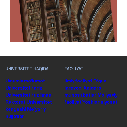
UNIVERSITET HAQIDA
FAOLIYAT
Umumiy maʼlumot
Ilmiy faoliyat
Oʻquv
Universitet tarixi
jarayoni
Xalqaro
Universitet tuzilmasi
munosabatlar
Moliyaviy
Rektorat
Universitet
faoliyat
Yoshlar siyosati
kengashi
Me'yoriy
hujjatlar