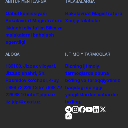
ABITURIYENTLARGA
TALABALARGA
Qabul komissiyasi
Bakalavriat
Magistratura
Bakalavriat
Magistratura
Xorijiy talabalar
Ikkinchi oliy taʼlim
Bilim va
malakalarni baholash
agentligi
ALOQA
IJTIMOIY TARMOQLAR
130100. Jizzax viloyati,
Bizning ijtimoiy
Jizzax shahri, Sh.
tarmoqlarda obuna
Rashidov koʻchasi, 4-uy.
boʻling va taraqqiyotimiz
+998 72 226 13 57
+998 72
haqidagi soʻnggi
226 68 10
info@jdpu.uz
yangiliklardan xabardor
jiz.jdpi@exat.uz
boʻling.