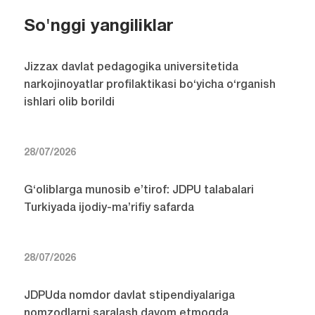
So'nggi yangiliklar
Jizzax davlat pedagogika universitetida
narkojinoyatlar profilaktikasi bo‘yicha o‘rganish
ishlari olib borildi
28/07/2026
G‘oliblarga munosib e’tirof: JDPU talabalari
Turkiyada ijodiy-ma’rifiy safarda
28/07/2026
JDPUda nomdor davlat stipendiyalariga
nomzodlarni saralash davom etmoqda