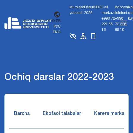
Murojaat
Qabul
SDG
Call
Ishonch
Ko
yuborish
2026
markaz:
telefoni:
qa
+998 72
+998
ku
O'ZB
221 55
72 226
РУС
16
68 10
ENG
Ochiq darslar 2022-2023
Barcha
Ekofaol talabalar
Karera markazi