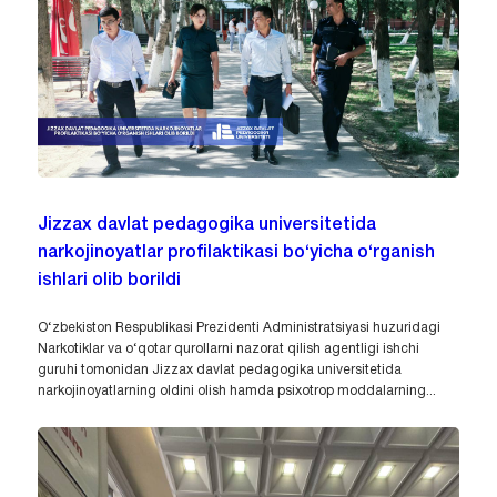
Jizzax davlat pedagogika universitetida
narkojinoyatlar profilaktikasi bo‘yicha o‘rganish
ishlari olib borildi
O‘zbekiston Respublikasi Prezidenti Administratsiyasi huzuridagi
Narkotiklar va o‘qotar qurollarni nazorat qilish agentligi ishchi
guruhi tomonidan Jizzax davlat pedagogika universitetida
narkojinoyatlarning oldini olish hamda psixotrop moddalarning...