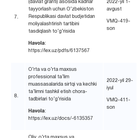
(davlat granti) asosida kadrlar
2022-yil 1-
tayyorlash uchun O‘zbekiston
avgust
Respublikasi davlat budjetidan
7.
VMQ-419-
moliyalashtirish tartibini
son
tasdiqlash to‘g‘risida
Havola
:
https://lex.uz/pdfs/6137567
O‘rta va o‘rta maxsus
professional ta’lim
2022-yil 29-
muassasalarida sirtqi va kechki
iyul
ta’limni tashkil etish chora-
8.
tadbirlari to‘g‘risida
VMQ-411-
son
Havola
:
https://lex.uz/docs/-6135357
Oliy, o‘rta maxsus va