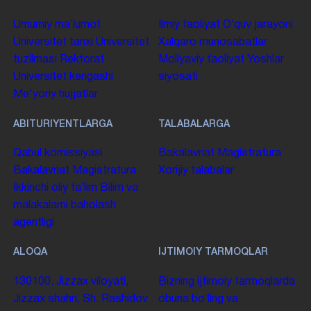
Umumiy maʼlumot
Ilmiy faoliyat
Oʻquv jarayoni
Universitet tarixi
Universitet
Xalqaro munosabatlar
tuzilmasi
Rektorat
Moliyaviy faoliyat
Yoshlar
Universitet kengashi
siyosati
Me'yoriy hujjatlar
ABITURIYENTLARGA
TALABALARGA
Qabul komissiyasi
Bakalavriat
Magistratura
Bakalavriat
Magistratura
Xorijiy talabalar
Ikkinchi oliy taʼlim
Bilim va
malakalarni baholash
agentligi
ALOQA
IJTIMOIY TARMOQLAR
130100. Jizzax viloyati,
Bizning ijtimoiy tarmoqlarda
Jizzax shahri, Sh. Rashidov
obuna boʻling va