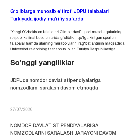
G‘oliblarga munosib e’tirof: JDPU talabalari
Turkiyada ijodiy-ma’rifiy safarda
“Yangi O‘zbekiston talabalari Olimpiadasi” sport musobaqalarining
respublika final bosqichlarida g‘oliblikni qo‘lga kiritgan sportchi
talabalar hamda ularning murabbiylarini rag‘batlantirish maqsadida
Universitet rektorining tashabbusi bilan Turkiya Respublikasiga...
So'nggi yangiliklar
JDPUda nomdor davlat stipendiyalariga
nomzodlarni saralash davom etmoqda
27/07/2026
NOMDOR DAVLAT STIPENDIYALARIGA
NOMZODLARNI SARALASH JARAYONI DAVOM