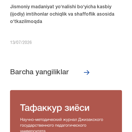
Jismoniy madaniyat yo‘nalishi bo‘yicha kasbiy
(ijodiy) imtihonlar ochiqlik va shaffoflik asosida
o‘tkazilmoqda
13/07/2026
Barcha yangiliklar