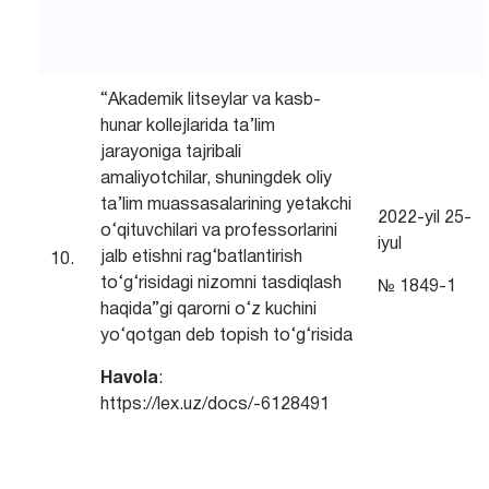
“Akademik litseylar va kasb-
hunar kollejlarida ta’lim
jarayoniga tajribali
amaliyotchilar, shuningdek oliy
ta’lim muassasalarining yetakchi
2022-yil 25-
o‘qituvchilari va professorlarini
iyul
jalb etishni rag‘batlantirish
10.
to‘g‘risidagi nizomni tasdiqlash
№ 1849-1
haqida”gi qarorni o‘z kuchini
yo‘qotgan deb topish to‘g‘risida
Havola
:
https://lex.uz/docs/-6128491