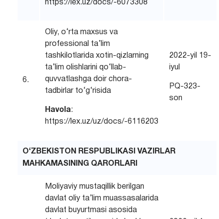
https://lex.uz/docs/-6073308
Oliy, o‘rta maxsus va
professional ta’lim
tashkilotlarida xotin-qizlarning
2022-yil 19-
ta’lim olishlarini qo‘llab-
iyul
quvvatlashga doir chora-
6.
PQ-323-
tadbirlar to‘g‘risida
son
Havola
:
https://lex.uz/uz/docs/-6116203
O‘ZBEKISTON RESPUBLIKASI VAZIRLAR
MAHKAMASINING QARORLARI
Moliyaviy mustaqillik berilgan
davlat oliy ta’lim muassasalarida
davlat buyurtmasi asosida