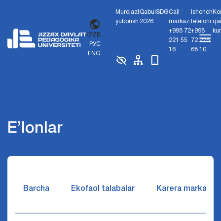
Murojaat
Qabul
SDG
Call
Ishonch
Ko
yuborish
2026
markaz:
telefoni:
qa
+998 72
+998
ku
O'ZB
221 55
72 226
РУС
16
68 10
ENG
E’lonlar
Barcha
Ekofaol talabalar
Karera markazi