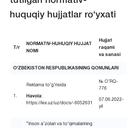
tutilgan normativ-
huquqiy hujjatlar ro‘yxati
Hujjat
NORMATIV-HUHUQIY HUJJAT
T/r
raqami
NOMI
va sanasi
O‘ZBEKISTON RESPUBLIKASINING QONUNLARI
№ O‘RQ-
Reklama to‘g‘risida
776
1.
Havola
:
07.06.2022-
https://lex.uz/uz/docs/-6052631
yil
“Inson a’zolari va to‘qimalarining