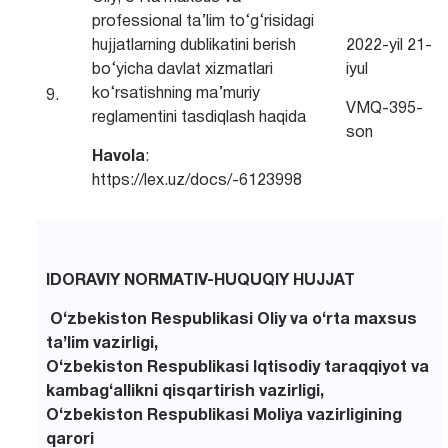
professional ta’lim to‘g‘risidagi
hujjatlarning dublikatini berish
2022-yil 21-
bo‘yicha davlat xizmatlari
iyul
ko‘rsatishning ma’muriy
9.
VMQ-395-
reglamentini tasdiqlash haqida
son
Havola
:
https://lex.uz/docs/-6123998
IDORAVIY NORMATIV-HUQUQIY HUJJAT
O‘zbekiston Respublikasi Oliy va o‘rta maxsus
ta’lim vazirligi,
O‘zbekiston Respublikasi Iqtisodiy taraqqiyot va
kambag‘allikni qisqartirish vazirligi,
O‘zbekiston Respublikasi Moliya vazirligining
qarori