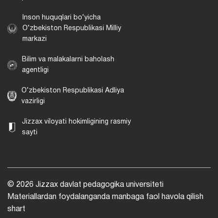
Inson huquqlari bo‘yicha
O‘zbekiston Respublikasi Milliy
markazi
Bilim va malakalarni baholash
agentligi
O‘zbekiston Respublikasi Adliya
vazirligi
Jizzax viloyati hokimligining rasmiy
sayti
© 2026 Jizzax davlat pedagogika universiteti
Materiallardan foydalanganda manbaga faol havola qilish
shart