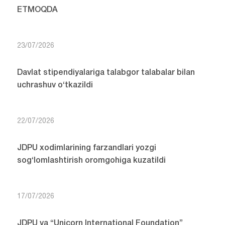
ETMOQDA
23/07/2026
Davlat stipendiyalariga talabgor talabalar bilan
uchrashuv o‘tkazildi
22/07/2026
JDPU xodimlarining farzandlari yozgi
sog‘lomlashtirish oromgohiga kuzatildi
17/07/2026
JDPU va “Unicorn International Foundation”