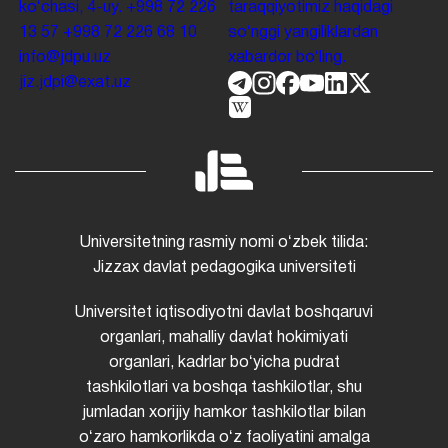
koʻchasi, 4-uy.
+998 72 226
taraqqiyotimiz haqidagi
13 57
+998 72 226 68 10
soʻnggi yangiliklardan
info@jdpu.uz
xabardor boʻling.
jiz.jdpi@exat.uz
Universitetning rasmiy nomi oʻzbek tilida:
Jizzax davlat pedagogika universiteti
Universitet iqtisodiyotni davlat boshqaruvi
organlari, mahalliy davlat hokimiyati
organlari, kadrlar boʻyicha pudrat
tashkilotlari va boshqa tashkilotlar, shu
jumladan xorijiy hamkor tashkilotlar bilan
oʻzaro hamkorlikda oʻz faoliyatini amalga