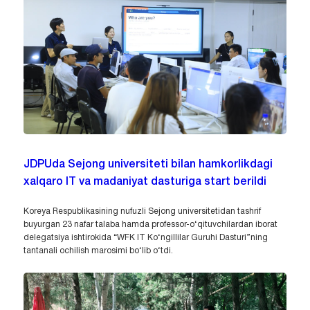
JDPUda Sejong universiteti bilan hamkorlikdagi
xalqaro IT va madaniyat dasturiga start berildi
Koreya Respublikasining nufuzli Sejong universitetidan tashrif
buyurgan 23 nafar talaba hamda professor-o‘qituvchilardan iborat
delegatsiya ishtirokida “WFK IT Ko‘ngillilar Guruhi Dasturi”ning
tantanali ochilish marosimi bo‘lib o‘tdi.