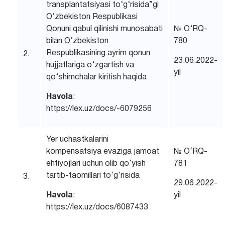
transplantatsiyasi to‘g‘risida”gi
O‘zbekiston Respublikasi
Qonuni qabul qilinishi munosabati
№ O‘RQ-
bilan O‘zbekiston
780
Respublikasining ayrim qonun
2.
23.06.2022-
hujjatlariga o‘zgartish va
yil
qo‘shimchalar kiritish haqida
Havola
:
https://lex.uz/docs/-6079256
Yer uchastkalarini
kompensatsiya evaziga jamoat
№ O‘RQ-
ehtiyojlari uchun olib qo‘yish
781
tartib-taomillari to‘g‘risida
3.
29.06.2022-
Havola
:
yil
https://lex.uz/docs/6087433