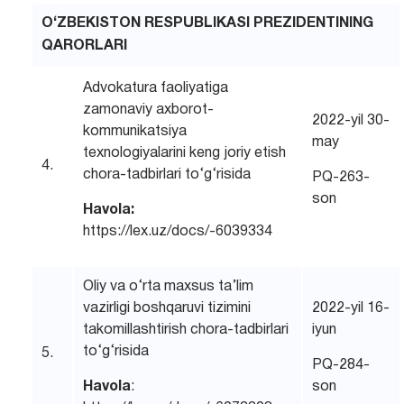
O‘ZBEKISTON RESPUBLIKASI PREZIDENTINING
QARORLARI
Advokatura faoliyatiga
zamonaviy axborot-
2022-yil 30-
kommunikatsiya
may
texnologiyalarini keng joriy etish
4.
chora-tadbirlari to‘g‘risida
PQ-263-
son
Havola:
https://lex.uz/docs/-6039334
Oliy va o‘rta maxsus ta’lim
vazirligi boshqaruvi tizimini
2022-yil 16-
takomillashtirish chora-tadbirlari
iyun
to‘g‘risida
5.
PQ-284-
Havola
:
son