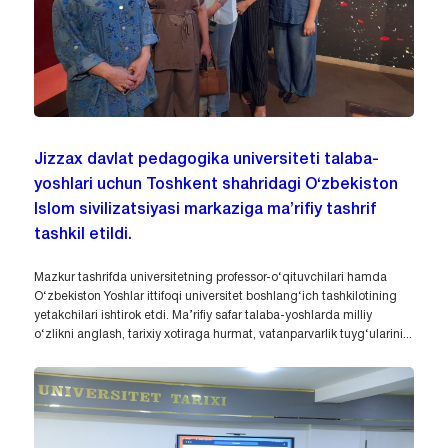
Jizzax davlat pedagogika universiteti talaba-
yoshlari uchun Toshkent shahridagi O‘zbekiston
Islom sivilizatsiyasi markaziga ma’rifiy tashrif
tashkil etildi.
Mazkur tashrifda universitetning professor-o‘qituvchilari hamda
O‘zbekiston Yoshlar ittifoqi universitet boshlang‘ich tashkilotining
yetakchilari ishtirok etdi. Ma’rifiy safar talaba-yoshlarda milliy
o‘zlikni anglash, tarixiy xotiraga hurmat, vatanparvarlik tuyg‘ularini...