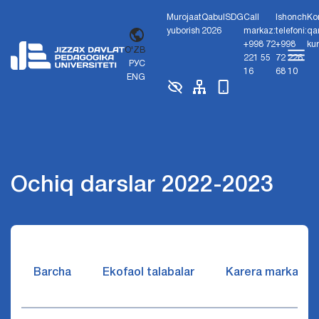
Murojaat
Qabul
SDG
Call
Ishonch
Ko
yuborish
2026
markaz:
telefoni:
qa
+998 72
+998
ku
O'ZB
221 55
72 226
РУС
16
68 10
ENG
Ochiq darslar 2022-2023
Barcha
Ekofaol talabalar
Karera markazi