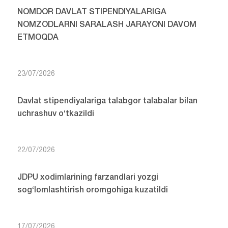
NOMDOR DAVLAT STIPENDIYALARIGA
NOMZODLARNI SARALASH JARAYONI DAVOM
ETMOQDA
23/07/2026
Davlat stipendiyalariga talabgor talabalar bilan
uchrashuv o‘tkazildi
22/07/2026
JDPU xodimlarining farzandlari yozgi
sog‘lomlashtirish oromgohiga kuzatildi
17/07/2026