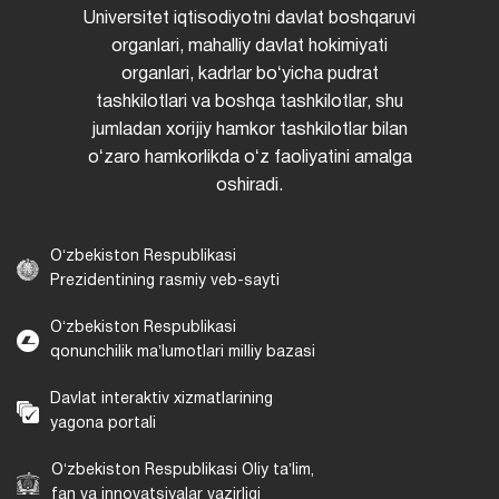
Universitet iqtisodiyotni davlat boshqaruvi
organlari, mahalliy davlat hokimiyati
organlari, kadrlar boʻyicha pudrat
tashkilotlari va boshqa tashkilotlar, shu
jumladan xorijiy hamkor tashkilotlar bilan
oʻzaro hamkorlikda oʻz faoliyatini amalga
oshiradi.
Oʻzbekiston Respublikasi
Prezidentining rasmiy veb-sayti
Oʻzbekiston Respublikasi
qonunchilik maʼlumotlari milliy bazasi
Davlat interaktiv xizmatlarining
yagona portali
Oʻzbekiston Respublikasi Oliy taʼlim,
fan va innovatsiyalar vazirligi