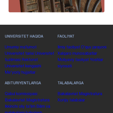
UNIVERSITET HAQIDA
FAOLIYAT
Umumiy maʼlumot
Ilmiy faoliyat
Oʻquv jarayoni
Universitet tarixi
Universitet
Xalqaro munosabatlar
tuzilmasi
Rektorat
Moliyaviy faoliyat
Yoshlar
Universitet kengashi
siyosati
Me'yoriy hujjatlar
ABITURIYENTLARGA
TALABALARGA
Qabul komissiyasi
Bakalavriat
Magistratura
Bakalavriat
Magistratura
Xorijiy talabalar
Ikkinchi oliy taʼlim
Bilim va
malakalarni baholash