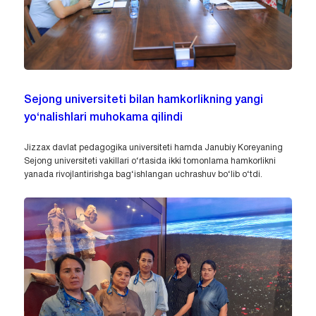
Sejong universiteti bilan hamkorlikning yangi
yo‘nalishlari muhokama qilindi
Jizzax davlat pedagogika universiteti hamda Janubiy Koreyaning
Sejong universiteti vakillari o‘rtasida ikki tomonlama hamkorlikni
yanada rivojlantirishga bag‘ishlangan uchrashuv bo‘lib o‘tdi.