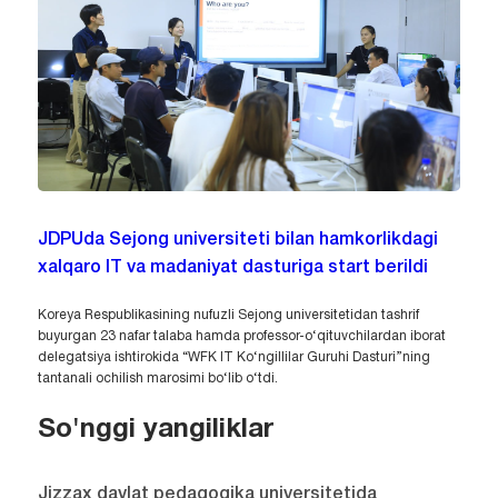
JDPUda Sejong universiteti bilan hamkorlikdagi
xalqaro IT va madaniyat dasturiga start berildi
Koreya Respublikasining nufuzli Sejong universitetidan tashrif
buyurgan 23 nafar talaba hamda professor-o‘qituvchilardan iborat
delegatsiya ishtirokida “WFK IT Ko‘ngillilar Guruhi Dasturi”ning
tantanali ochilish marosimi bo‘lib o‘tdi.
So'nggi yangiliklar
Jizzax davlat pedagogika universitetida