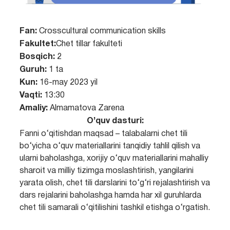
Fan:
Crosscultural communication skills
Fakultet:
Chet tillar fakulteti
Bosqich:
2
Guruh:
1 ta
Kun:
16-may 2023 yil
Vaqti:
13:30
Amaliy:
Almamatova Zarena
O’quv dasturi:
Fanni o‘qitishdan maqsad – talabalarni chet tili
bo‘yicha o‘quv materiallarini tanqidiy tahlil qilish va
ularni baholashga, xorijiy o‘quv materiallarini mahalliy
sharoit va milliy tizimga moslashtirish, yangilarini
yarata olish, chet tili darslarini to‘g‘ri rejalashtirish va
dars rejalarini baholashga hamda har xil guruhlarda
chet tili samarali o‘qitilishini tashkil etishga o‘rgatish.