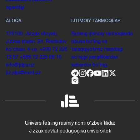
agentligi
ALOQA
IJTIMOIY TARMOQLAR
130100. Jizzax viloyati,
Bizning ijtimoiy tarmoqlarda
Jizzax shahri, Sh. Rashidov
obuna boʻling va
koʻchasi, 4-uy.
+998 72 226
taraqqiyotimiz haqidagi
13 57
+998 72 226 68 10
soʻnggi yangiliklardan
info@jdpu.uz
xabardor boʻling.
jiz.jdpi@exat.uz
Universitetning rasmiy nomi oʻzbek tilida:
Jizzax davlat pedagogika universiteti