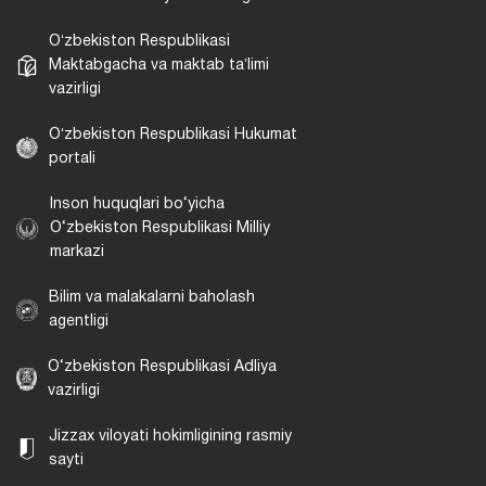
Oʻzbekiston Respublikasi
Maktabgacha va maktab taʼlimi
vazirligi
Oʻzbekiston Respublikasi Hukumat
portali
Inson huquqlari bo‘yicha
O‘zbekiston Respublikasi Milliy
markazi
Bilim va malakalarni baholash
agentligi
O‘zbekiston Respublikasi Adliya
vazirligi
Jizzax viloyati hokimligining rasmiy
sayti