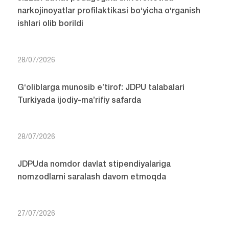
narkojinoyatlar profilaktikasi bo‘yicha o‘rganish
ishlari olib borildi
28/07/2026
G‘oliblarga munosib e’tirof: JDPU talabalari
Turkiyada ijodiy-ma’rifiy safarda
28/07/2026
JDPUda nomdor davlat stipendiyalariga
nomzodlarni saralash davom etmoqda
27/07/2026