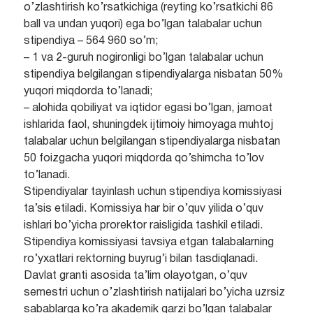
o’zlashtirish ko’rsatkichiga (reyting ko’rsatkichi 86
ball va undan yuqori) ega bo’lgan talabalar uchun
stipendiya – 564 960 so’m;
– 1 va 2-guruh nogironligi bo’lgan talabalar uchun
stipendiya belgilangan stipendiyalarga nisbatan 50%
yuqori miqdorda to’lanadi;
– alohida qobiliyat va iqtidor egasi bo’lgan, jamoat
ishlarida faol, shuningdek ijtimoiy himoyaga muhtoj
talabalar uchun belgilangan stipendiyalarga nisbatan
50 foizgacha yuqori miqdorda qo’shimcha to’lov
to’lanadi.
Stipendiyalar tayinlash uchun stipendiya komissiyasi
ta’sis etiladi. Komissiya har bir o’quv yilida o’quv
ishlari bo’yicha prorektor raisligida tashkil etiladi.
Stipendiya komissiyasi tavsiya etgan talabalarning
ro’yxatlari rektorning buyrug’i bilan tasdiqlanadi.
Davlat granti asosida ta’lim olayotgan, o’quv
semestri uchun o’zlashtirish natijalari bo’yicha uzrsiz
sabablarga ko’ra akademik qarzi bo’lgan talabalar