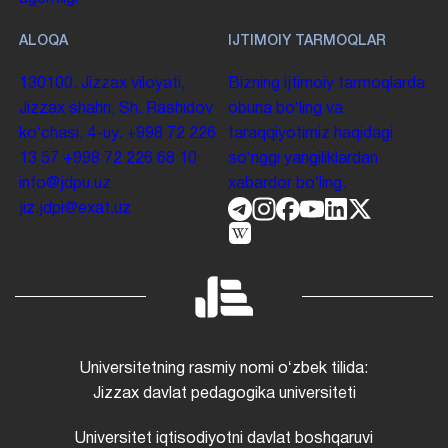
ALOQA
IJTIMOIY TARMOQLAR
130100. Jizzax viloyati,
Bizning ijtimoiy tarmoqlarda
Jizzax shahri, Sh. Rashidov
obuna boʻling va
koʻchasi, 4-uy.
+998 72 226
taraqqiyotimiz haqidagi
13 57
+998 72 226 68 10
soʻnggi yangiliklardan
info@jdpu.uz
xabardor boʻling.
jiz.jdpi@exat.uz
Universitetning rasmiy nomi oʻzbek tilida:
Jizzax davlat pedagogika universiteti
Universitet iqtisodiyotni davlat boshqaruvi