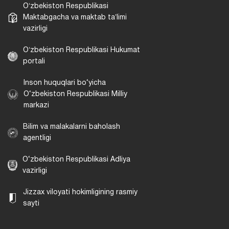
Oʻzbekiston Respublikasi
Maktabgacha va maktab taʼlimi
vazirligi
Oʻzbekiston Respublikasi Hukumat
portali
Inson huquqlari bo‘yicha
O‘zbekiston Respublikasi Milliy
markazi
Bilim va malakalarni baholash
agentligi
O‘zbekiston Respublikasi Adliya
vazirligi
Jizzax viloyati hokimligining rasmiy
sayti