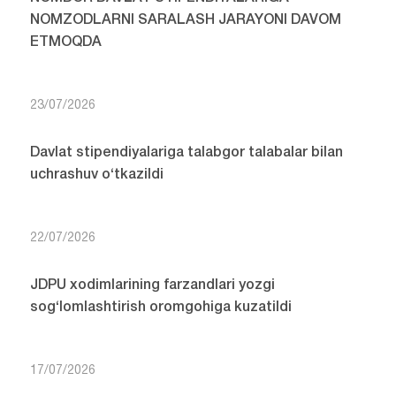
NOMZODLARNI SARALASH JARAYONI DAVOM
ETMOQDA
23/07/2026
Davlat stipendiyalariga talabgor talabalar bilan
uchrashuv o‘tkazildi
22/07/2026
JDPU xodimlarining farzandlari yozgi
sog‘lomlashtirish oromgohiga kuzatildi
17/07/2026