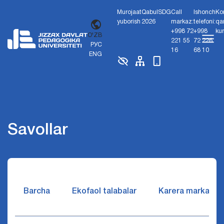
Murojaat
Qabul
SDG
Call
Ishonch
Ko
yuborish
2026
markaz:
telefoni:
qa
+998 72
+998
ku
O'ZB
221 55
72 226
РУС
16
68 10
ENG
Savollar
Barcha
Ekofaol talabalar
Karera markazi