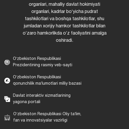
organlari, mahalliy davlat hokimiyati
organlari, kadrlar boʻyicha pudrat
tashkilotlari va boshqa tashkilotlar, shu
jumladan xorijiy hamkor tashkilotlar bilan
oʻzaro hamkorlikda oʻz faoliyatini amalga
oshiradi.
Oʻzbekiston Respublikasi
Prezidentining rasmiy veb-sayti
Oʻzbekiston Respublikasi
qonunchilik maʼlumotlari milliy bazasi
Davlat interaktiv xizmatlarining
yagona portali
Oʻzbekiston Respublikasi Oliy taʼlim,
fan va innovatsiyalar vazirligi