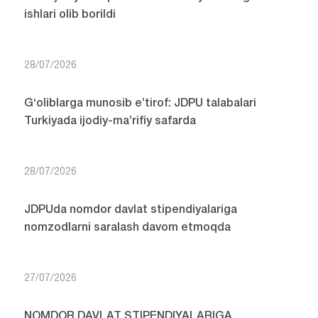
ishlari olib borildi
28/07/2026
G‘oliblarga munosib e’tirof: JDPU talabalari
Turkiyada ijodiy-ma’rifiy safarda
28/07/2026
JDPUda nomdor davlat stipendiyalariga
nomzodlarni saralash davom etmoqda
27/07/2026
NOMDOR DAVLAT STIPENDIYALARIGA