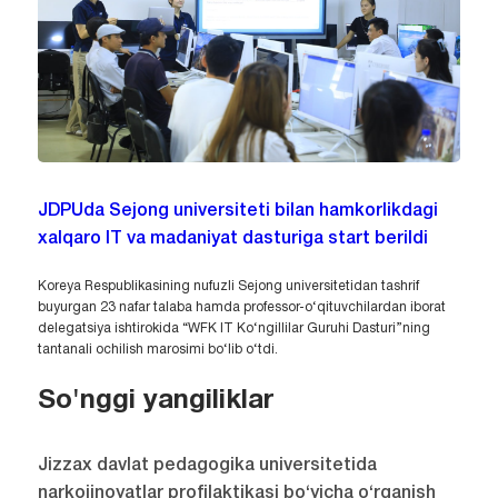
JDPUda Sejong universiteti bilan hamkorlikdagi
xalqaro IT va madaniyat dasturiga start berildi
Koreya Respublikasining nufuzli Sejong universitetidan tashrif
buyurgan 23 nafar talaba hamda professor-o‘qituvchilardan iborat
delegatsiya ishtirokida “WFK IT Ko‘ngillilar Guruhi Dasturi”ning
tantanali ochilish marosimi bo‘lib o‘tdi.
So'nggi yangiliklar
Jizzax davlat pedagogika universitetida
narkojinoyatlar profilaktikasi bo‘yicha o‘rganish