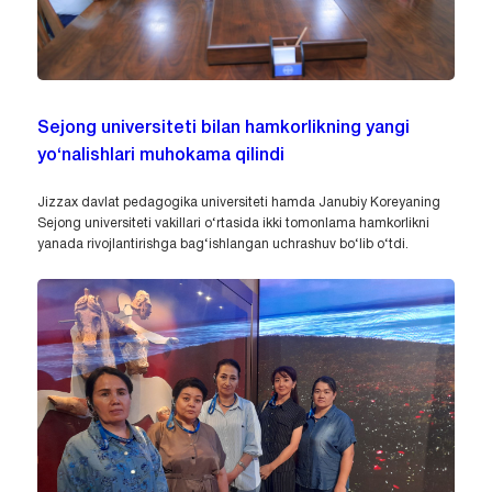
Sejong universiteti bilan hamkorlikning yangi
yo‘nalishlari muhokama qilindi
Jizzax davlat pedagogika universiteti hamda Janubiy Koreyaning
Sejong universiteti vakillari o‘rtasida ikki tomonlama hamkorlikni
yanada rivojlantirishga bag‘ishlangan uchrashuv bo‘lib o‘tdi.