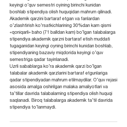
keyingi o’quv semestri oyining birinchi kunidan
boshlab stipendiya olish huquqidan mahrum qilinadi.
Akademik qarzini bartaraf etgan va fanlardan
o’zlashtirish ko’rsatkichlarining 30%dan kam qismi
«qoniqarli» baho (71 balldan kam) bo’lgan talabalarga
stipendiya akademik qarzni bartaraf etish muddati
tugaganidan keyingi oyning birinchi kunidan boshlab,
stipendiyaning bazaviy miqdorida keyingi o’quv
semestriga qadar tayinlanadi.
Uzrli sabablarga ko’ra akademik qarzi bo’lgan
talabalar akademik qarzlarini bartaraf etgunlariga
qadar stipendiyadan mahrum etilmaydilar. O’quv rejasi
asosida amalga oshirilgan malaka amaliyotlari va
ta’tillar davrida talabalarning stipendiya olish huquqi
saqlanadi. Biroq talabalarga akademik ta’til davrida
stipendiya to’lanmaydi.