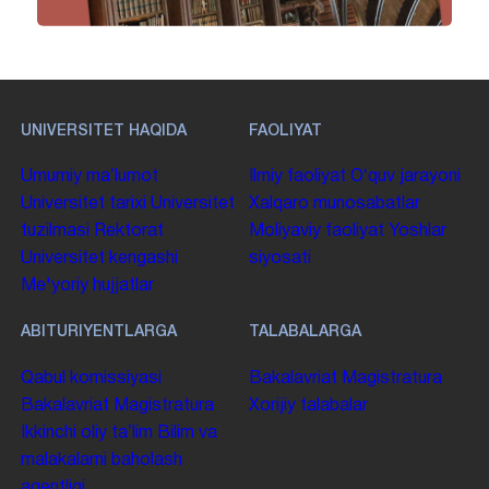
UNIVERSITET HAQIDA
FAOLIYAT
Umumiy maʼlumot
Ilmiy faoliyat
Oʻquv jarayoni
Universitet tarixi
Universitet
Xalqaro munosabatlar
tuzilmasi
Rektorat
Moliyaviy faoliyat
Yoshlar
Universitet kengashi
siyosati
Me'yoriy hujjatlar
ABITURIYENTLARGA
TALABALARGA
Qabul komissiyasi
Bakalavriat
Magistratura
Bakalavriat
Magistratura
Xorijiy talabalar
Ikkinchi oliy taʼlim
Bilim va
malakalarni baholash
agentligi