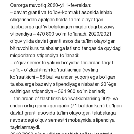
Qarorga muvofiq 2020-yil 1-fevraldan:
– davlat granti va to’lov-kontrakt asosida ishlab
chiqarishdan ajralgan holda ta’lim olayotgan
talabalarga qat’iy belgilangan miqdordagi bazaviy
stipendiya – 470 800 so’m to’lanadi. 2020/2021
o’quv yilida davlat granti asosida ta’lim olayotgan
bitiruvchi kurs talabalariga istisno tariqasida quyidagi
miqdorlarda stipendiya to’lanadi:
– o’quv semestri yakuni bo’yicha fanlardan faqat
«a’lo» o’zlashtirish ko’rsatkichiga (reyting
ko’rsatkichi – 86 ball va undan yuqori) ega bo’lgan
talabalarga bazaviy stipendiyaga nisbatan 20%ga
oshirilgan stipendiya – 564 960 so’m beriladi;
– fanlardan o’zlashtirish ko’rsatkichlarining 30% va
undan ortiq qismi «qoniqarli» (71 balldan kam) bo’lgan
davlat granti asosida ta’lim olayotgan talabalarga
navbatdagi o’quv semestri mobaynida stipendiya
tayinlanmaydi.