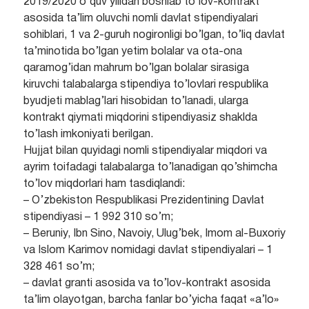
2019/2020 o’quv yilidan boshlab to’lov-kontrakt
asosida ta’lim oluvchi nomli davlat stipendiyalari
sohiblari, 1 va 2-guruh nogironligi bo’lgan, to’liq davlat
ta’minotida bo’lgan yetim bolalar va ota-ona
qaramog’idan mahrum bo’lgan bolalar sirasiga
kiruvchi talabalarga stipendiya to’lovlari respublika
byudjeti mablag’lari hisobidan to’lanadi, ularga
kontrakt qiymati miqdorini stipendiyasiz shaklda
to’lash imkoniyati berilgan.
Hujjat bilan quyidagi nomli stipendiyalar miqdori va
ayrim toifadagi talabalarga to’lanadigan qo’shimcha
to’lov miqdorlari ham tasdiqlandi:
– O’zbekiston Respublikasi Prezidentining Davlat
stipendiyasi – 1 992 310 so’m;
– Beruniy, Ibn Sino, Navoiy, Ulug’bek, Imom al-Buxoriy
va Islom Karimov nomidagi davlat stipendiyalari – 1
328 461 so’m;
– davlat granti asosida va to’lov-kontrakt asosida
ta’lim olayotgan, barcha fanlar bo’yicha faqat «a’lo»