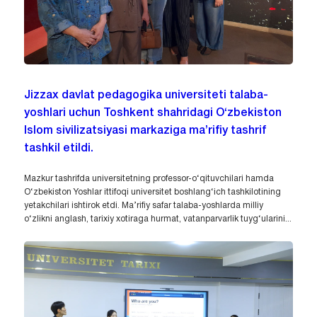
Jizzax davlat pedagogika universiteti talaba-
yoshlari uchun Toshkent shahridagi O‘zbekiston
Islom sivilizatsiyasi markaziga ma’rifiy tashrif
tashkil etildi.
Mazkur tashrifda universitetning professor-o‘qituvchilari hamda
O‘zbekiston Yoshlar ittifoqi universitet boshlang‘ich tashkilotining
yetakchilari ishtirok etdi. Ma’rifiy safar talaba-yoshlarda milliy
o‘zlikni anglash, tarixiy xotiraga hurmat, vatanparvarlik tuyg‘ularini...