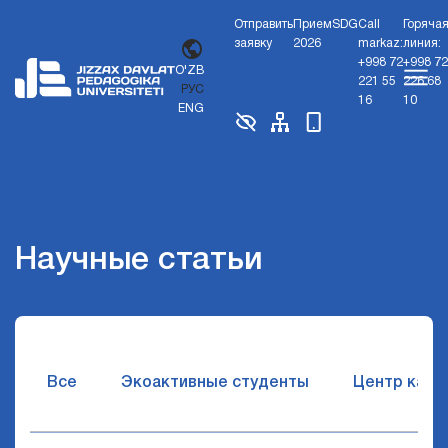
Отправить
Прием
SDG
Call
Горяча
заявку
2026
markaz:
линия:
+998 72
+998 72
O'ZB
221 55
226 68
РУС
16
10
ENG
Научные статьи
Все
Экоактивные студенты
Центр карь