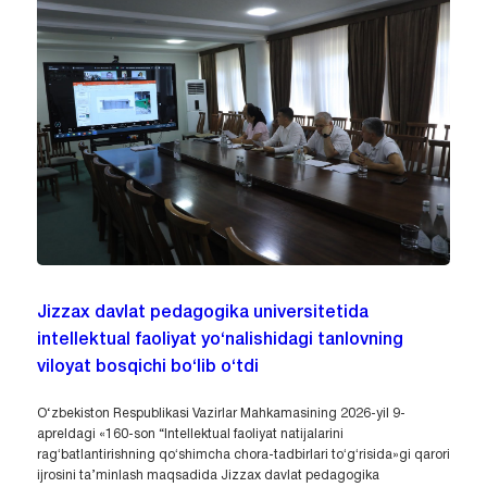
Jizzax davlat pedagogika universitetida
intellektual faoliyat yo‘nalishidagi tanlovning
viloyat bosqichi bo‘lib o‘tdi
O‘zbekiston Respublikasi Vazirlar Mahkamasining 2026-yil 9-
apreldagi «160-son “Intellektual faoliyat natijalarini
ragʻbatlantirishning qoʻshimcha chora-tadbirlari toʻgʻrisida»gi qarori
ijrosini ta’minlash maqsadida Jizzax davlat pedagogika