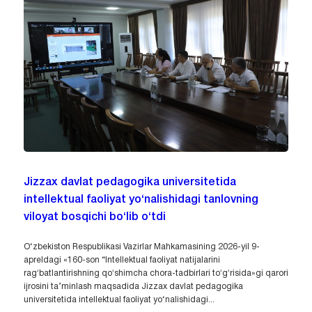
Jizzax davlat pedagogika universitetida
intellektual faoliyat yo‘nalishidagi tanlovning
viloyat bosqichi bo‘lib o‘tdi
O‘zbekiston Respublikasi Vazirlar Mahkamasining 2026-yil 9-
apreldagi «160-son “Intellektual faoliyat natijalarini
ragʻbatlantirishning qoʻshimcha chora-tadbirlari toʻgʻrisida»gi qarori
ijrosini ta’minlash maqsadida Jizzax davlat pedagogika
universitetida intellektual faoliyat yo‘nalishidagi...