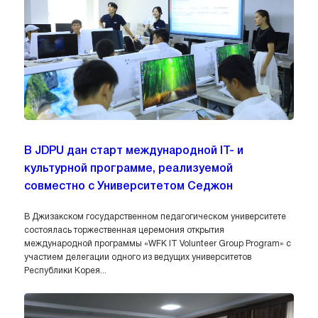
В JDPU дан старт международной IT- и
культурной программе, реализуемой
совместно с Университетом Седжон
В Джизакском государственном педагогическом университете
состоялась торжественная церемония открытия
международной программы «WFK IT Volunteer Group Program» с
участием делегации одного из ведущих университетов
Республики Корея...