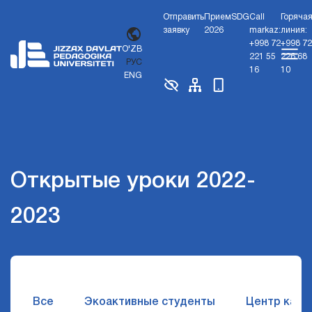
Отправить
Прием
SDG
Call
Горяча
заявку
2026
markaz:
линия:
+998 72
+998 72
O'ZB
221 55
226 68
РУС
16
10
ENG
Открытые уроки 2022-
2023
Все
Экоактивные студенты
Центр карь