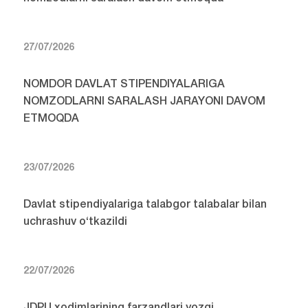
27/07/2026
NOMDOR DAVLAT STIPENDIYALARIGA
NOMZODLARNI SARALASH JARAYONI DAVOM
ETMOQDA
23/07/2026
Davlat stipendiyalariga talabgor talabalar bilan
uchrashuv o‘tkazildi
22/07/2026
JDPU xodimlarining farzandlari yozgi