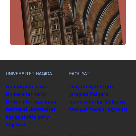
UNIVERSITET HAQIDA
FAOLIYAT
Umumiy maʼlumot
Ilmiy faoliyat
Oʻquv
Universitet tarixi
jarayoni
Xalqaro
Universitet tuzilmasi
munosabatlar
Moliyaviy
Rektorat
Universitet
faoliyat
Yoshlar siyosati
kengashi
Me'yoriy
hujjatlar