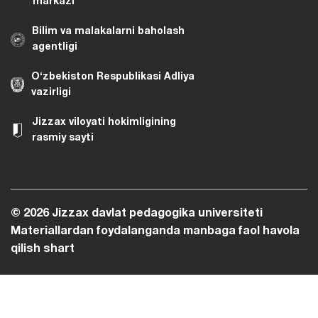
markazi
Bilim va malakalarni baholash
agentligi
O‘zbekiston Respublikasi Adliya
vazirligi
Jizzax viloyati hokimligining
rasmiy sayti
© 2026 Jizzax davlat pedagogika universiteti
Materiallardan foydalanganda manbaga faol havola
qilish shart