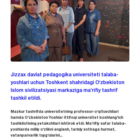
Jizzax davlat pedagogika universiteti talaba-
yoshlari uchun Toshkent shahridagi O‘zbekiston
Islom sivilizatsiyasi markaziga ma’rifiy tashrif
tashkil etildi.
Mazkur tashrifda universitetning professor-o‘qituvchilari
hamda O‘zbekiston Yoshlar ittifoqi universitet boshlang‘ich
tashkilotining yetakchilari ishtirok etdi. Ma’rifiy safar talaba-
yoshlarda milliy o‘zlikni anglash, tarixiy xotiraga hurmat,
vatanparvarlik tuyg‘ularini...