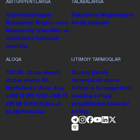
ABITURIYENTLARGA
TALABALARGA
Qabul komissiyasi
Bakalavriat
Magistratura
Bakalavriat
Magistratura
Xorijiy talabalar
Ikkinchi oliy taʼlim
Bilim va
malakalarni baholash
agentligi
ALOQA
IJTIMOIY TARMOQLAR
130100. Jizzax viloyati,
Bizning ijtimoiy
Jizzax shahri, Sh.
tarmoqlarda obuna
Rashidov koʻchasi, 4-uy.
boʻling va taraqqiyotimiz
+998 72 226 13 57
+998 72
haqidagi soʻnggi
226 68 10
info@jdpu.uz
yangiliklardan xabardor
jiz.jdpi@exat.uz
boʻling.