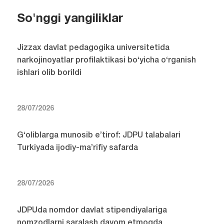
So'nggi yangiliklar
Jizzax davlat pedagogika universitetida
narkojinoyatlar profilaktikasi bo‘yicha o‘rganish
ishlari olib borildi
28/07/2026
G‘oliblarga munosib e’tirof: JDPU talabalari
Turkiyada ijodiy-ma’rifiy safarda
28/07/2026
JDPUda nomdor davlat stipendiyalariga
nomzodlarni saralash davom etmoqda