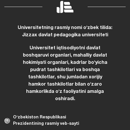
Universitetning rasmiy nomi oʻzbek tilida:
Jizzax davlat pedagogika universiteti
Universitet iqtisodiyotni davlat
boshqaruvi organlari, mahalliy davlat
hokimiyati organlari, kadrlar boʻyicha
pudrat tashkilotlari va boshqa
tashkilotlar, shu jumladan xorijiy
hamkor tashkilotlar bilan oʻzaro
hamkorlikda oʻz faoliyatini amalga
oshiradi.
Oʻzbekiston Respublikasi
Prezidentining rasmiy veb-sayti