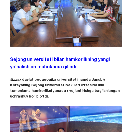
Sejong universiteti bilan hamkorlikning yangi
yo‘nalishlari muhokama qilindi
Jizzax davlat pedagogika universiteti hamda Janubiy
Koreyaning Sejong universiteti vakillari o‘rtasida ikki
tomonlama hamkorlikni yanada rivojlantirishga bag‘ishlangan
uchrashuv bo‘lib o‘tdi.