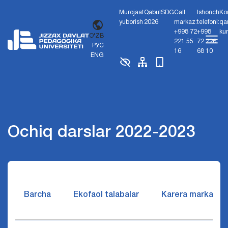
Murojaat
Qabul
SDG
Call
Ishonch
Ko
yuborish
2026
markaz:
telefoni:
qa
+998 72
+998
ku
O'ZB
221 55
72 226
РУС
16
68 10
ENG
Ochiq darslar 2022-2023
Barcha
Ekofaol talabalar
Karera markazi