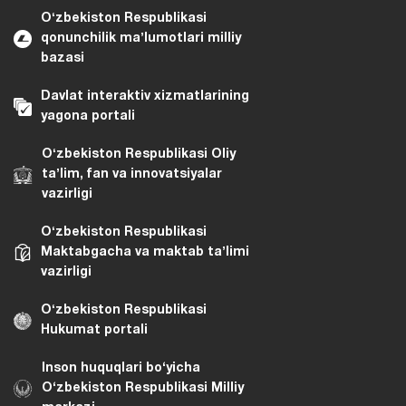
Oʻzbekiston Respublikasi
qonunchilik maʼlumotlari milliy
bazasi
Davlat interaktiv xizmatlarining
yagona portali
Oʻzbekiston Respublikasi Oliy
taʼlim, fan va innovatsiyalar
vazirligi
Oʻzbekiston Respublikasi
Maktabgacha va maktab taʼlimi
vazirligi
Oʻzbekiston Respublikasi
Hukumat portali
Inson huquqlari bo‘yicha
O‘zbekiston Respublikasi Milliy