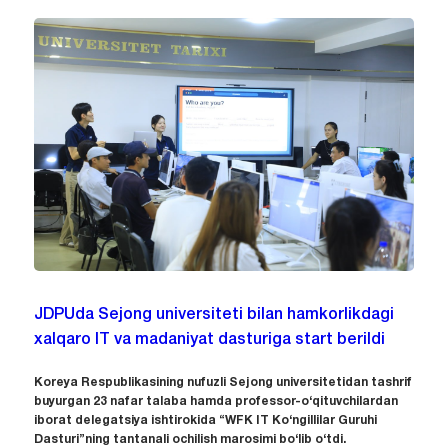
JDPUda Sejong universiteti bilan hamkorlikdagi
xalqaro IT va madaniyat dasturiga start berildi
Koreya Respublikasining nufuzli Sejong universitetidan tashrif
buyurgan 23 nafar talaba hamda professor-o‘qituvchilardan
iborat delegatsiya ishtirokida “WFK IT Ko‘ngillilar Guruhi
Dasturi”ning tantanali ochilish marosimi bo‘lib o‘tdi.