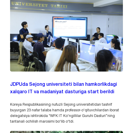
JDPUda Sejong universiteti bilan hamkorlikdagi
xalqaro IT va madaniyat dasturiga start berildi
Koreya Respublikasining nufuzli Sejong universitetidan tashrif
buyurgan 23 nafar talaba hamda professor-o‘qituvchilardan iborat
delegatsiya ishtirokida “WFK IT Ko‘ngillilar Guruhi Dasturi”ning
tantanali ochilish marosimi bo‘lib o‘tdi.