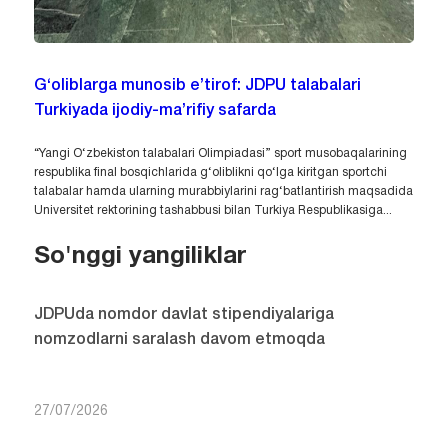
G‘oliblarga munosib e’tirof: JDPU talabalari
Turkiyada ijodiy-ma’rifiy safarda
“Yangi O‘zbekiston talabalari Olimpiadasi” sport musobaqalarining
respublika final bosqichlarida g‘oliblikni qo‘lga kiritgan sportchi
talabalar hamda ularning murabbiylarini rag‘batlantirish maqsadida
Universitet rektorining tashabbusi bilan Turkiya Respublikasiga...
So'nggi yangiliklar
JDPUda nomdor davlat stipendiyalariga
nomzodlarni saralash davom etmoqda
27/07/2026