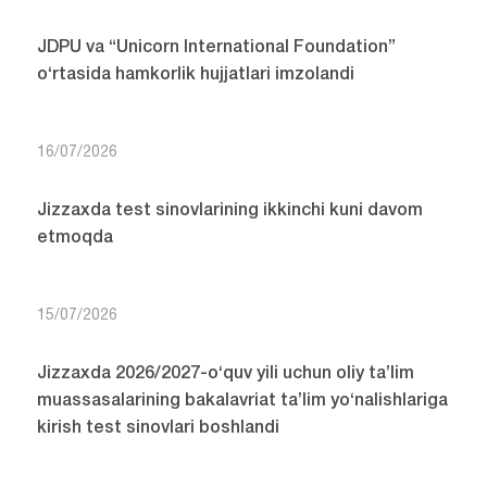
JDPU va “Unicorn International Foundation”
o‘rtasida hamkorlik hujjatlari imzolandi
16/07/2026
Jizzaxda test sinovlarining ikkinchi kuni davom
etmoqda
15/07/2026
Jizzaxda 2026/2027-o‘quv yili uchun oliy ta’lim
muassasalarining bakalavriat ta’lim yo‘nalishlariga
kirish test sinovlari boshlandi