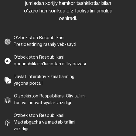
jumladan xorijiy hamkor tashkilotlar bilan
oʻzaro hamkorlikda oʻz faoliyatini amalga
oshiradi.
Oʻzbekiston Respublikasi
Prezidentining rasmiy veb-sayti
Oʻzbekiston Respublikasi
qonunchilik maʼlumotlari milliy bazasi
Davlat interaktiv xizmatlarining
yagona portali
Oʻzbekiston Respublikasi Oliy taʼlim,
fan va innovatsiyalar vazirligi
Oʻzbekiston Respublikasi
Maktabgacha va maktab taʼlimi
vazirligi