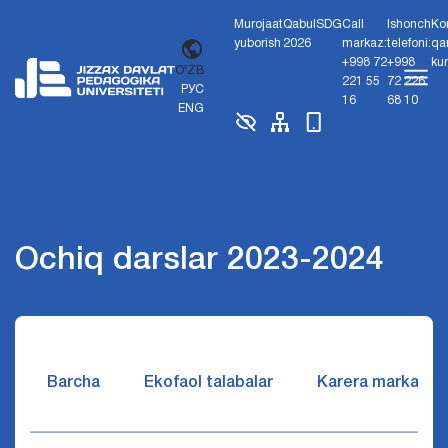
Murojaat
Qabul
SDG
Call
Ishonch
Ko
yuborish
2026
markaz:
telefoni:
qa
+998 72
+998
ku
O'ZB
221 55
72 226
РУС
16
68 10
ENG
Ochiq darslar 2023-2024
Barcha
Ekofaol talabalar
Karera markazi