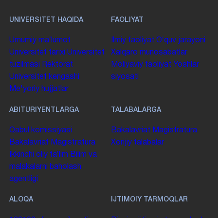
UNIVERSITET HAQIDA
FAOLIYAT
Umumiy maʼlumot
Ilmiy faoliyat
Oʻquv jarayoni
Universitet tarixi
Universitet
Xalqaro munosabatlar
tuzilmasi
Rektorat
Moliyaviy faoliyat
Yoshlar
Universitet kengashi
siyosati
Me'yoriy hujjatlar
ABITURIYENTLARGA
TALABALARGA
Qabul komissiyasi
Bakalavriat
Magistratura
Bakalavriat
Magistratura
Xorijiy talabalar
Ikkinchi oliy taʼlim
Bilim va
malakalarni baholash
agentligi
ALOQA
IJTIMOIY TARMOQLAR