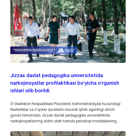
Jizzax davlat pedagogika universitetida
narkojinoyatlar profilaktikasi bo‘yicha o‘rganish
ishlari olib borildi
O‘zbekiston Respublikasi Prezidenti Administratsiyasi huzuridagi
Narkotiklar va o‘qotar qurollarni nazorat qilish agentligi ishchi
guruhi tomonidan Jizzax davlat pedagogika universitetida
narkojinoyatlarning oldini olish hamda psixotrop moddalarning...