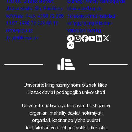
130100. Jizzax viloyati,
Bizning ijtimoiy tarmoqlarda
Jizzax shahri, Sh. Rashidov
obuna boʻling va
koʻchasi, 4-uy.
+998 72 226
taraqqiyotimiz haqidagi
13 57
+998 72 226 68 10
soʻnggi yangiliklardan
info@jdpu.uz
xabardor boʻling.
jiz.jdpi@exat.uz
Universitetning rasmiy nomi oʻzbek tilida:
Jizzax davlat pedagogika universiteti
Universitet iqtisodiyotni davlat boshqaruvi
organlari, mahalliy davlat hokimiyati
organlari, kadrlar boʻyicha pudrat
tashkilotlari va boshqa tashkilotlar, shu