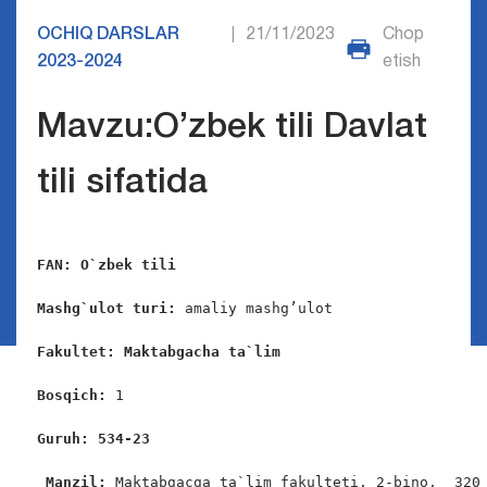
OCHIQ DARSLAR
21/11/2023
Chop
|
2023-2024
etish
Mavzu:O’zbek tili Davlat
tili sifatida
FAN: O`zbek tili
Mashg`ulot turi:
 amaliy mashg’ulot

Fakultet: Maktabgacha ta`lim
Bosqich: 
1

Guruh: 534-23
 Manzil: 
Maktabgacga ta`lim fakulteti, 2-bino,  320 