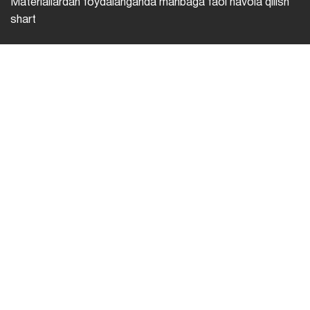
Materiallardan foydalanganda manbaga faol havola qilish
shart