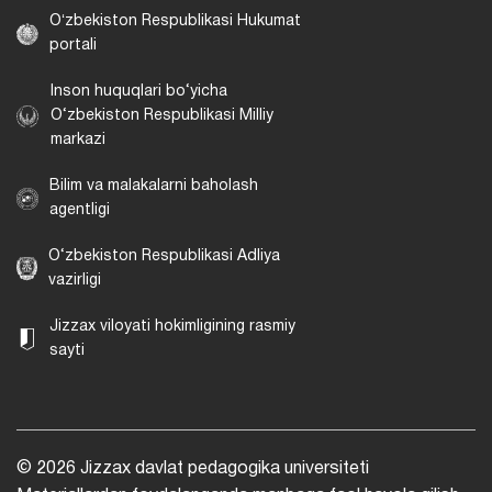
Oʻzbekiston Respublikasi Hukumat
portali
Inson huquqlari bo‘yicha
O‘zbekiston Respublikasi Milliy
markazi
Bilim va malakalarni baholash
agentligi
O‘zbekiston Respublikasi Adliya
vazirligi
Jizzax viloyati hokimligining rasmiy
sayti
© 2026 Jizzax davlat pedagogika universiteti