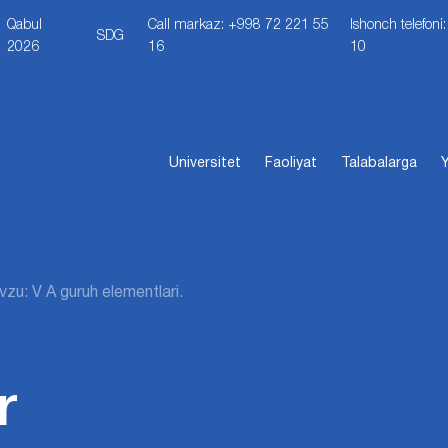
Qabul
Call markaz: +998 72 221 55
Ishonch telefon
SDG
2026
16
10
Universitet
Faoliyat
Talabalarga
Y
zu: V A guruh elementlari.
r