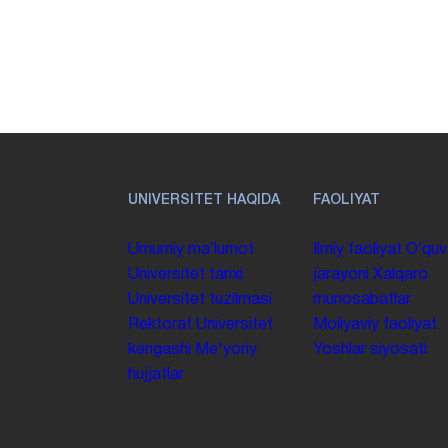
UNIVERSITET HAQIDA
FAOLIYAT
Umumiy maʼlumot
Ilmiy faoliyat
Oʻquv
Universitet tarixi
jarayoni
Xalqaro
Universitet tuzilmasi
munosabatlar
Rektorat
Universitet
Moliyaviy faoliyat
kengashi
Me'yoriy
Yoshlar siyosati
hujjatlar