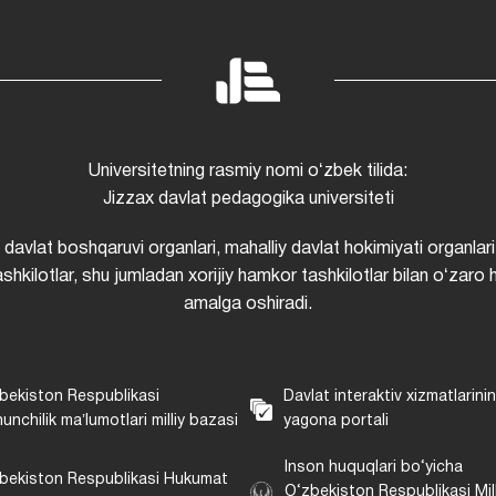
Universitetning rasmiy nomi oʻzbek tilida:
Jizzax davlat pedagogika universiteti
i davlat boshqaruvi organlari, mahalliy davlat hokimiyati organlari
shkilotlar, shu jumladan xorijiy hamkor tashkilotlar bilan oʻzaro 
amalga oshiradi.
bekiston Respublikasi
Davlat interaktiv xizmatlarini
unchilik maʼlumotlari milliy bazasi
yagona portali
Inson huquqlari bo‘yicha
bekiston Respublikasi Hukumat
O‘zbekiston Respublikasi Mill