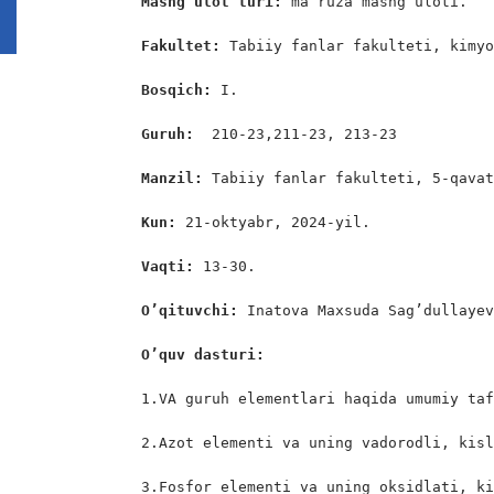
Mashg’ulot turi:
 ma’ruza mashg’uloti.

Fakultet:
 Tabiiy fanlar fakulteti, kimyo
Bosqich: 
I.

Guruh:  
210-23,211-23, 213-23

Manzil: 
Tabiiy fanlar fakulteti, 5-qavat
Kun: 
21-oktyabr, 2024-yil.

Vaqti: 
13-30.

O’qituvchi: 
Inatova Maxsuda Sag’dullayev
O’quv dasturi:
1.VA guruh elementlari haqida umumiy taf
2.Azot elementi va uning vadorodli, kisl
3.Fosfor elementi va uning oksidlati, ki