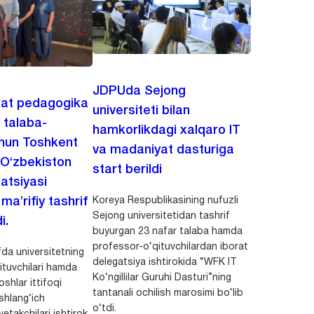
JDPUda Sejong
lat pedagogika
universiteti bilan
i talaba-
hamkorlikdagi xalqaro IT
chun Toshkent
va madaniyat dasturiga
 O‘zbekiston
start berildi
zatsiyasi
Koreya Respublikasining nufuzli
a’rifiy tashrif
Sejong universitetidan tashrif
i.
buyurgan 23 nafar talaba hamda
professor-o‘qituvchilardan iborat
da universitetning
delegatsiya ishtirokida “WFK IT
ituvchilari hamda
Ko‘ngillilar Guruhi Dasturi”ning
shlar ittifoqi
tantanali ochilish marosimi bo‘lib
shlang‘ich
o‘tdi.