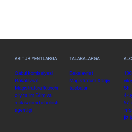
ABITURIYENTLARGA
TALABALARGA
AL
Qabul komissiyasi
Bakalavriat
130
Bakalavriat
Magistratura
Xorijiy
vilo
Magistratura
Ikkinchi
talabalar
Sh.
oliy taʼlim
Bilim va
4-u
malakalarni baholash
57
agentligi
inf
jiz