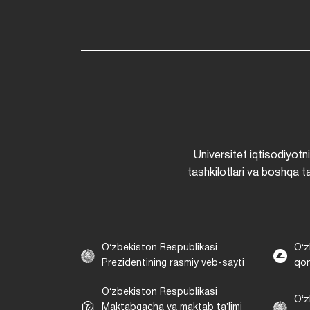
Universitet iqtisodiyotn
tashkilotlari va boshqa ta
Oʻzbekiston Respublikasi
Oʻz
Prezidentining rasmiy veb-sayti
qon
Oʻzbekiston Respublikasi
Oʻz
Maktabgacha va maktab taʼlimi