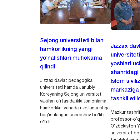
Sejong universiteti bilan
Jizzax dav
hamkorlikning yangi
universitet
yo‘nalishlari muhokama
yoshlari u
qilindi
shahridagi
Jizzax davlat pedagogika
Islom sivili
universiteti hamda Janubiy
markaziga m
Koreyaning Sejong universiteti
tashkil etild
vakillari o‘rtasida ikki tomonlama
hamkorlikni yanada rivojlantirishga
Mazkur tashrif
bag‘ishlangan uchrashuv bo‘lib
professor-o‘q
o‘tdi.
O‘zbekiston Yo
universitet bo