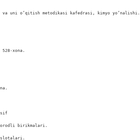
 va uni o’qitish metodikasi kafedrasi, kimyo yo’nalishi.
 528-xona.

na.

sif

orodli birikmalari.

slotalari.
