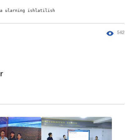
va ularning ishlatilish
542
r