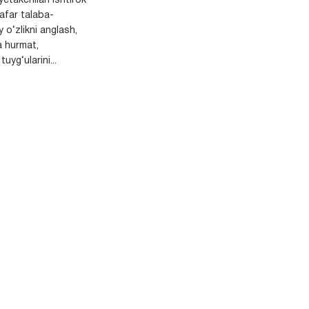
yetakchilari ishtirok
safar talaba-
y o‘zlikni anglash,
a hurmat,
uyg‘ularini...