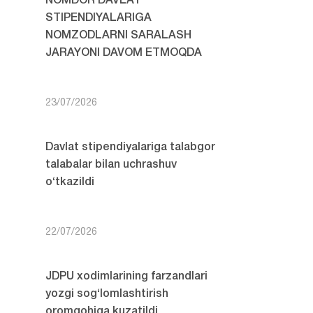
NOMDOR DAVLAT
STIPENDIYALARIGA
NOMZODLARNI SARALASH
JARAYONI DAVOM ETMOQDA
23/07/2026
Davlat stipendiyalariga talabgor
talabalar bilan uchrashuv
o‘tkazildi
22/07/2026
JDPU xodimlarining farzandlari
yozgi sog‘lomlashtirish
oromgohiga kuzatildi