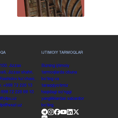
OQA
IJTIMOIY TARMOQLAR
100. Jizzax
Bizning ijtimoiy
yati, Jizzax shahri,
tarmoqlarda obuna
 Rashidov koʻchasi,
boʻling va
y.
+998 72 226 13
taraqqiyotimiz
+998 72 226 68 10
haqidagi soʻnggi
o@jdpu.uz
yangiliklardan xabardor
.jdpi@exat.uz
boʻling.