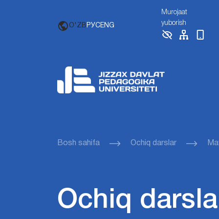
Murojaat
yuborish
O'ZB
РУС
ENG
Bosh sahifa
Ochiq darslar
Mav
Ochiq darsla