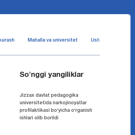
 kurash
Mahalla va universitet
Ustozlar suhbatin 
So'nggi yangiliklar
Jizzax davlat pedagogika
universitetida narkojinoyatlar
profilaktikasi bo‘yicha o‘rganish
ishlari olib borildi