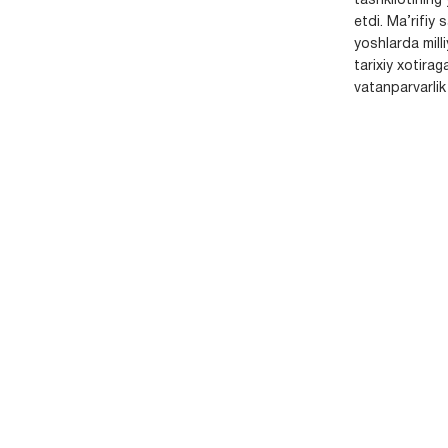
tashkilotining 
etdi. Ma’rifiy 
yoshlarda milli
tarixiy xotirag
vatanparvarlik t