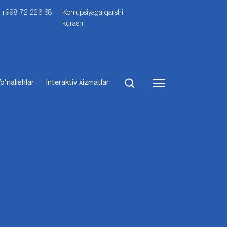
i: +998 72 226 68
Korrupsiyaga qarshi
kurash
o‘nalishlar
Interaktiv xizmatlar