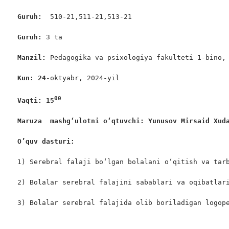
Guruh:  
510-21,511-21,513-21

Guruh: 
3 ta

Manzil: 
Pedagogika va psixologiya fakulteti 1-bino, 
Kun: 24
-oktyabr, 2024-yil

00
Vaqti: 15
Maruza  mashgʻulotni oʻqtuvchi: Yunusov Mirsaid Xud
O’quv dasturi:
1) Serebral falaji bo‘lgan bolalani o‘qitish va tarb
2) Bolalar serebral falajini sabablari va oqibatlari
3) Bolalar serebral falajida olib boriladigan logop