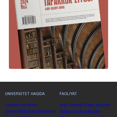
UNIVERSITET HAQIDA
FAOLIYAT
Umumiy maʼlumot
Ilmiy faoliyat
Oʻquv jarayoni
Universitet tarixi
Universitet
Xalqaro munosabatlar