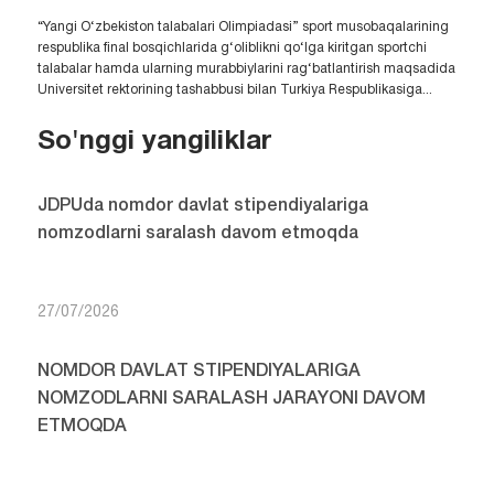
“Yangi O‘zbekiston talabalari Olimpiadasi” sport musobaqalarining
respublika final bosqichlarida g‘oliblikni qo‘lga kiritgan sportchi
talabalar hamda ularning murabbiylarini rag‘batlantirish maqsadida
Universitet rektorining tashabbusi bilan Turkiya Respublikasiga...
So'nggi yangiliklar
JDPUda nomdor davlat stipendiyalariga
nomzodlarni saralash davom etmoqda
27/07/2026
NOMDOR DAVLAT STIPENDIYALARIGA
NOMZODLARNI SARALASH JARAYONI DAVOM
ETMOQDA