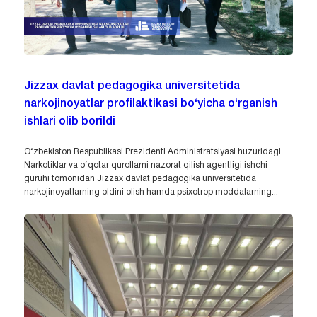
Jizzax davlat pedagogika universitetida
narkojinoyatlar profilaktikasi bo‘yicha o‘rganish
ishlari olib borildi
O‘zbekiston Respublikasi Prezidenti Administratsiyasi huzuridagi
Narkotiklar va o‘qotar qurollarni nazorat qilish agentligi ishchi
guruhi tomonidan Jizzax davlat pedagogika universitetida
narkojinoyatlarning oldini olish hamda psixotrop moddalarning...