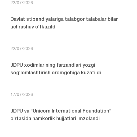
23/07/2026
Davlat stipendiyalariga talabgor talabalar bilan
uchrashuv o‘tkazildi
22/07/2026
JDPU xodimlarining farzandlari yozgi
sog‘lomlashtirish oromgohiga kuzatildi
17/07/2026
JDPU va “Unicorn International Foundation”
o‘rtasida hamkorlik hujjatlari imzolandi