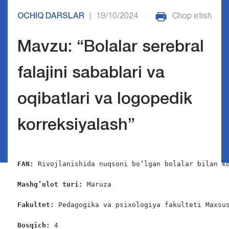
OCHIQ DARSLAR
19/10/2024
Chop etish
|
Mavzu: “Bolalar serebral
falajini sabablari va
oqibatlari va logopedik
korreksiyalash”
FAN:
 Rivojlanishida nuqsoni boʻlgan bolalar bilan ko
Mashg’ulot turi:
 Maruza

Fakultet:
 Pedagogika va psixologiya fakulteti Maxsus
Bosqich: 
4
