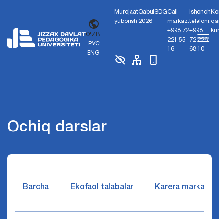
Murojaat
Qabul
SDG
Call
Ishonch
Ko
yuborish
2026
markaz:
telefoni:
qa
+998 72
+998
ku
O'ZB
221 55
72 226
РУС
16
68 10
ENG
Ochiq darslar
Barcha
Ekofaol talabalar
Karera markazi