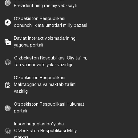
Prezidentining rasmiy veb-sayti
Oʻzbekiston Respublikasi
qonunchilik maʼlumotlari milliy bazasi
Davlat interaktiv xizmatlarining
yagona portali
Oʻzbekiston Respublikasi Oliy taʼlim,
fan va innovatsiyalar vazirligi
Oʻzbekiston Respublikasi
Maktabgacha va maktab taʼlimi
vazirligi
Oʻzbekiston Respublikasi Hukumat
portali
Inson huquqlari bo‘yicha
O‘zbekiston Respublikasi Milliy
markazi