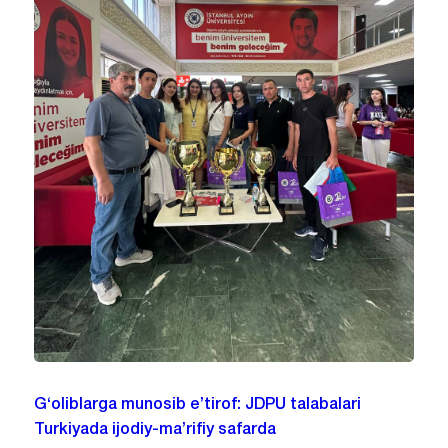
G‘oliblarga munosib e’tirof: JDPU talabalari
Turkiyada ijodiy-ma’rifiy safarda