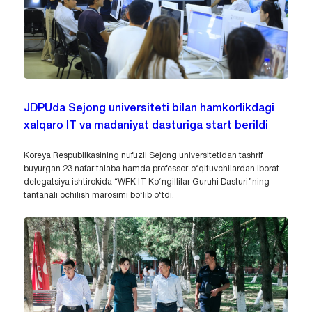
JDPUda Sejong universiteti bilan hamkorlikdagi
xalqaro IT va madaniyat dasturiga start berildi
Koreya Respublikasining nufuzli Sejong universitetidan tashrif
buyurgan 23 nafar talaba hamda professor-o‘qituvchilardan iborat
delegatsiya ishtirokida “WFK IT Ko‘ngillilar Guruhi Dasturi”ning
tantanali ochilish marosimi bo‘lib o‘tdi.