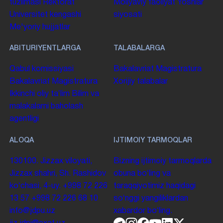
tuzilmasi
Rektorat
Moliyaviy faoliyat
Yoshlar
Universitet kengashi
siyosati
Me'yoriy hujjatlar
ABITURIYENTLARGA
TALABALARGA
Qabul komissiyasi
Bakalavriat
Magistratura
Bakalavriat
Magistratura
Xorijiy talabalar
Ikkinchi oliy taʼlim
Bilim va
malakalarni baholash
agentligi
ALOQA
IJTIMOIY TARMOQLAR
130100. Jizzax viloyati,
Bizning ijtimoiy tarmoqlarda
Jizzax shahri, Sh. Rashidov
obuna boʻling va
koʻchasi, 4-uy.
+998 72 226
taraqqiyotimiz haqidagi
13 57
+998 72 226 68 10
soʻnggi yangiliklardan
info@jdpu.uz
xabardor boʻling.