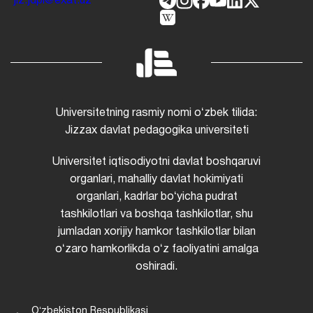
jiz.jdpi@exat.uz
Universitetning rasmiy nomi oʻzbek tilida:
Jizzax davlat pedagogika universiteti
Universitet iqtisodiyotni davlat boshqaruvi
organlari, mahalliy davlat hokimiyati
organlari, kadrlar boʻyicha pudrat
tashkilotlari va boshqa tashkilotlar, shu
jumladan xorijiy hamkor tashkilotlar bilan
oʻzaro hamkorlikda oʻz faoliyatini amalga
oshiradi.
Oʻzbekiston Respublikasi