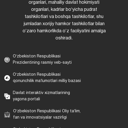
organlari, mahalliy davlat hokimiyati
organlari, kadrlar boʻyicha pudrat
tashkilotlari va boshqa tashkilotlar, shu
jumladan xorijiy hamkor tashkilotlar bilan
oʻzaro hamkorlikda oʻz faoliyatini amalga
oshiradi.
Oʻzbekiston Respublikasi
Prezidentining rasmiy veb-sayti
Oʻzbekiston Respublikasi
qonunchilik maʼlumotlari milliy bazasi
Davlat interaktiv xizmatlarining
yagona portali
Oʻzbekiston Respublikasi Oliy taʼlim,
fan va innovatsiyalar vazirligi