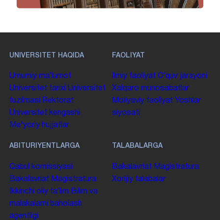
UNIVERSITET HAQIDA
FAOLIYAT
Umumiy maʼlumot
Ilmiy faoliyat
Oʻquv jarayoni
Universitet tarixi
Universitet
Xalqaro munosabatlar
tuzilmasi
Rektorat
Moliyaviy faoliyat
Yoshlar
Universitet kengashi
siyosati
Me'yoriy hujjatlar
ABITURIYENTLARGA
TALABALARGA
Qabul komissiyasi
Bakalavriat
Magistratura
Bakalavriat
Magistratura
Xorijiy talabalar
Ikkinchi oliy taʼlim
Bilim va
malakalarni baholash
agentligi