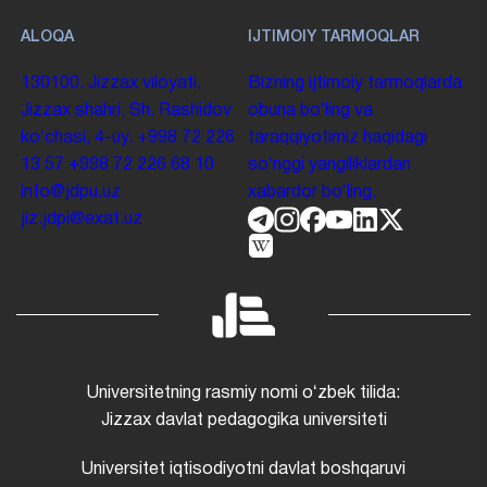
ALOQA
IJTIMOIY TARMOQLAR
130100. Jizzax viloyati,
Bizning ijtimoiy tarmoqlarda
Jizzax shahri, Sh. Rashidov
obuna boʻling va
koʻchasi, 4-uy.
+998 72 226
taraqqiyotimiz haqidagi
13 57
+998 72 226 68 10
soʻnggi yangiliklardan
info@jdpu.uz
xabardor boʻling.
jiz.jdpi@exat.uz
Universitetning rasmiy nomi oʻzbek tilida:
Jizzax davlat pedagogika universiteti
Universitet iqtisodiyotni davlat boshqaruvi