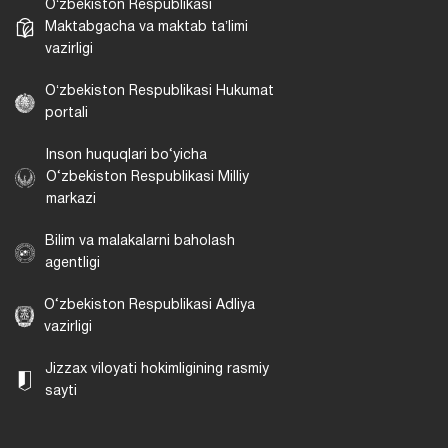
Oʻzbekiston Respublikasi
Maktabgacha va maktab taʼlimi
vazirligi
Oʻzbekiston Respublikasi Hukumat
portali
Inson huquqlari bo‘yicha
O‘zbekiston Respublikasi Milliy
markazi
Bilim va malakalarni baholash
agentligi
O‘zbekiston Respublikasi Adliya
vazirligi
Jizzax viloyati hokimligining rasmiy
sayti