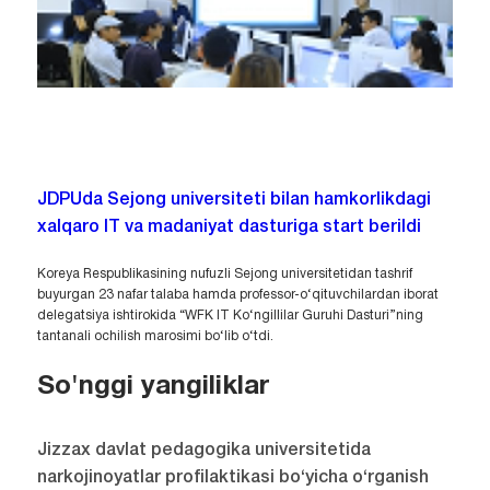
JDPUda Sejong universiteti bilan hamkorlikdagi
xalqaro IT va madaniyat dasturiga start berildi
Koreya Respublikasining nufuzli Sejong universitetidan tashrif
buyurgan 23 nafar talaba hamda professor-o‘qituvchilardan iborat
delegatsiya ishtirokida “WFK IT Ko‘ngillilar Guruhi Dasturi”ning
tantanali ochilish marosimi bo‘lib o‘tdi.
So'nggi yangiliklar
Jizzax davlat pedagogika universitetida
narkojinoyatlar profilaktikasi bo‘yicha o‘rganish