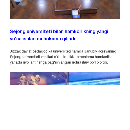
Sejong universiteti bilan hamkorlikning yangi
yo‘nalishlari muhokama qilindi
Jizzax davlat pedagogika universiteti hamda Janubiy Koreyaning
Sejong universiteti vakillari o‘rtasida ikki tomonlama hamkorlikni
yanada rivojlantirishga bag‘ishlangan uchrashuv bo‘lib o‘tdi.