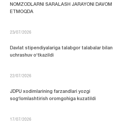
NOMZODLARNI SARALASH JARAYONI DAVOM
ETMOQDA
23/07/2026
Davlat stipendiyalariga talabgor talabalar bilan
uchrashuv o‘tkazildi
22/07/2026
JDPU xodimlarining farzandlari yozgi
sog‘lomlashtirish oromgohiga kuzatildi
17/07/2026