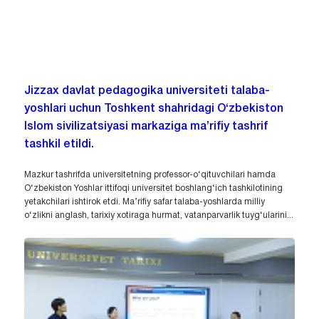
Jizzax davlat pedagogika universiteti talaba-
yoshlari uchun Toshkent shahridagi O‘zbekiston
Islom sivilizatsiyasi markaziga ma’rifiy tashrif
tashkil etildi.
Mazkur tashrifda universitetning professor-o‘qituvchilari hamda
O‘zbekiston Yoshlar ittifoqi universitet boshlang‘ich tashkilotining
yetakchilari ishtirok etdi. Ma’rifiy safar talaba-yoshlarda milliy
o‘zlikni anglash, tarixiy xotiraga hurmat, vatanparvarlik tuyg‘ularini...