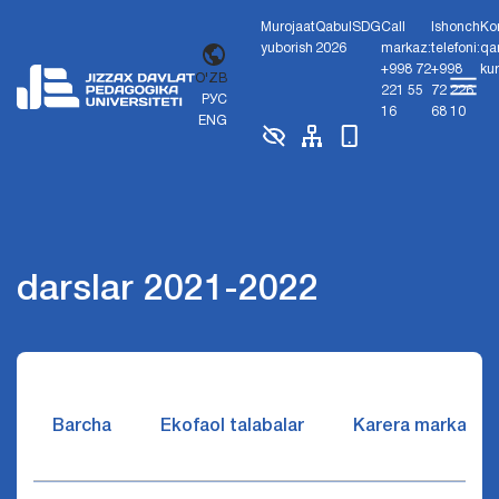
Murojaat
Qabul
SDG
Call
Ishonch
Ko
yuborish
2026
markaz:
telefoni:
qa
+998 72
+998
ku
O'ZB
221 55
72 226
РУС
16
68 10
ENG
darslar 2021-2022
Barcha
Ekofaol talabalar
Karera markazi