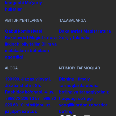
kengashi
Me'yoriy
hujjatlar
ABITURIYENTLARGA
TALABALARGA
Qabul komissiyasi
Bakalavriat
Magistratura
Bakalavriat
Magistratura
Xorijiy talabalar
Ikkinchi oliy taʼlim
Bilim va
malakalarni baholash
agentligi
ALOQA
IJTIMOIY TARMOQLAR
130100. Jizzax viloyati,
Bizning ijtimoiy
Jizzax shahri, Sh.
tarmoqlarda obuna
Rashidov koʻchasi, 4-uy.
boʻling va taraqqiyotimiz
+998 72 226 13 57
+998 72
haqidagi soʻnggi
226 68 10
info@jdpu.uz
yangiliklardan xabardor
jiz.jdpi@exat.uz
boʻling.