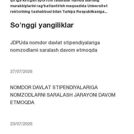
qo‘lga kiritgan sportchi talabalar hamda ularning
murabbiylarini rag‘batlantirish maqsadida Universitet
rektorining tashabbusi bilan Turkiya Respublikasiga...
So'nggi yangiliklar
JDPUda nomdor davlat stipendiyalariga
nomzodlarni saralash davom etmoqda
27/07/2026
NOMDOR DAVLAT STIPENDIYALARIGA
NOMZODLARNI SARALASH JARAYONI DAVOM
ETMOQDA
23/07/2026