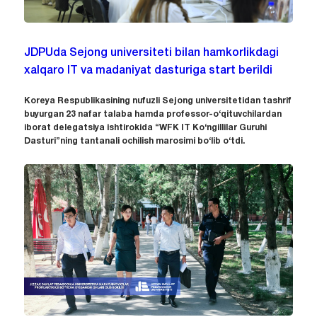
JDPUda Sejong universiteti bilan hamkorlikdagi
xalqaro IT va madaniyat dasturiga start berildi
Koreya Respublikasining nufuzli Sejong universitetidan tashrif
buyurgan 23 nafar talaba hamda professor-o‘qituvchilardan
iborat delegatsiya ishtirokida “WFK IT Ko‘ngillilar Guruhi
Dasturi”ning tantanali ochilish marosimi bo‘lib o‘tdi.