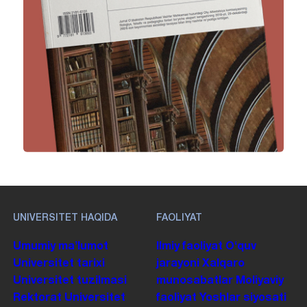
UNIVERSITET HAQIDA
FAOLIYAT
Umumiy maʼlumot
Ilmiy faoliyat
Oʻquv
Universitet tarixi
jarayoni
Xalqaro
Universitet tuzilmasi
munosabatlar
Moliyaviy
Rektorat
Universitet
faoliyat
Yoshlar siyosati