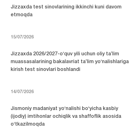
Jizzaxda test sinovlarining ikkinchi kuni davom
etmoqda
15/07/2026
Jizzaxda 2026/2027-o‘quv yili uchun oliy ta’lim
muassasalarining bakalavriat ta’lim yo‘nalishlariga
kirish test sinovlari boshlandi
14/07/2026
Jismoniy madaniyat yo‘nalishi bo‘yicha kasbiy
(ijodiy) imtihonlar ochiqlik va shaffoflik asosida
o‘tkazilmoqda