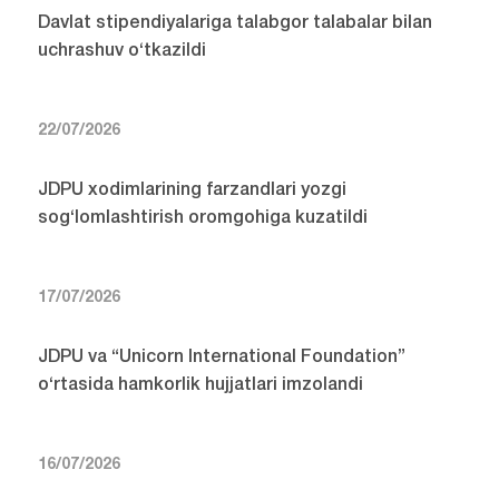
Davlat stipendiyalariga talabgor talabalar bilan
uchrashuv o‘tkazildi
22/07/2026
JDPU xodimlarining farzandlari yozgi
sog‘lomlashtirish oromgohiga kuzatildi
17/07/2026
JDPU va “Unicorn International Foundation”
o‘rtasida hamkorlik hujjatlari imzolandi
16/07/2026