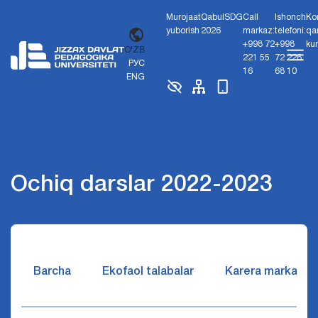
Murojaat
Qabul
SDG
Call
Ishonch
Ko
yuborish
2026
markaz:
telefoni:
qa
+998 72
+998
ku
O'ZB
221 55
72 226
РУС
16
68 10
ENG
Ochiq darslar 2022-2023
Barcha
Ekofaol talabalar
Karera markazi