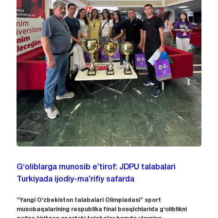
G‘oliblarga munosib e’tirof: JDPU talabalari
Turkiyada ijodiy-ma’rifiy safarda
“Yangi O‘zbekiston talabalari Olimpiadasi” sport
musobaqalarining respublika final bosqichlarida g‘oliblikni