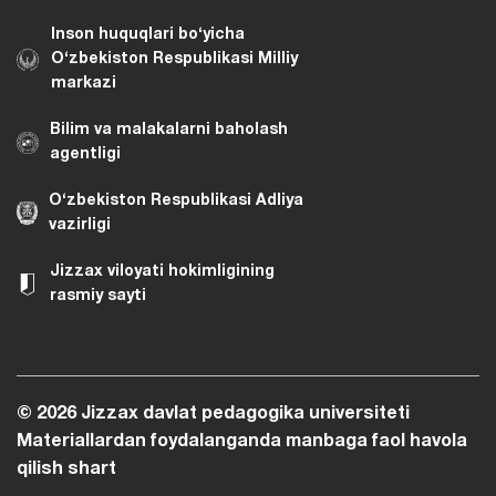
Inson huquqlari bo‘yicha
O‘zbekiston Respublikasi Milliy
markazi
Bilim va malakalarni baholash
agentligi
O‘zbekiston Respublikasi Adliya
vazirligi
Jizzax viloyati hokimligining
rasmiy sayti
© 2026 Jizzax davlat pedagogika universiteti
Materiallardan foydalanganda manbaga faol havola
qilish shart