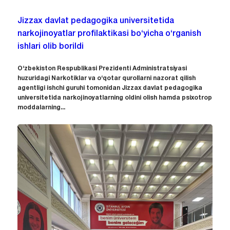
Jizzax davlat pedagogika universitetida
narkojinoyatlar profilaktikasi bo‘yicha o‘rganish
ishlari olib borildi
O‘zbekiston Respublikasi Prezidenti Administratsiyasi
huzuridagi Narkotiklar va o‘qotar qurollarni nazorat qilish
agentligi ishchi guruhi tomonidan Jizzax davlat pedagogika
universitetida narkojinoyatlarning oldini olish hamda psixotrop
moddalarning...