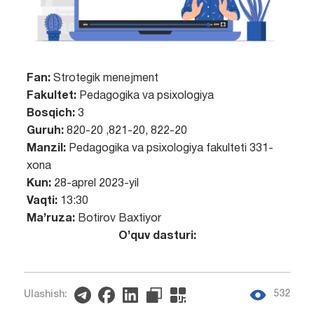
Fan:
Strotegik menejment
Fakultet:
Pedagogika va psixologiya
Bosqich:
3
Guruh:
820-20 ,821-20, 822-20
Manzil:
Pedagogika va psixologiya fakulteti 331-
xona
Kun:
28-aprel 2023-yil
Vaqti:
13:30
Ma’ruza:
Botirov Baxtiyor
O’quv dasturi:
532
Ulashish: