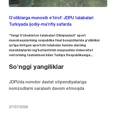
G‘oliblarga munosib e’tirof: JDPU talabalari
Turkiyada ijodiy-ma’rifiy safarda
“Yangi O‘zbekiston talabalari Olimpiadasi” sport
musobaqalarining respublika final bosqichlarida g‘oliblikni
qo‘lga kiritgan sportchi talabalar hamda ularning
murabbiylarini rag‘batlantirish maqsadida Universitet
rektorining tashabbusi bilan Turkiya Respublikasiga...
So'nggi yangiliklar
JDPUda nomdor davlat stipendiyalariga
nomzodlarni saralash davom etmoqda
27/07/2026