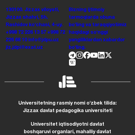
130100. Jizzax viloyati,
Bizning ijtimoiy
Jizzax shahri, Sh.
tarmoqlarda obuna
Rashidov koʻchasi, 4-uy.
boʻling va taraqqiyotimiz
+998 72 226 13 57
+998 72
haqidagi soʻnggi
226 68 10
info@jdpu.uz
yangiliklardan xabardor
jiz.jdpi@exat.uz
boʻling.
Universitetning rasmiy nomi oʻzbek tilida:
Jizzax davlat pedagogika universiteti
Universitet iqtisodiyotni davlat
boshqaruvi organlari, mahalliy davlat