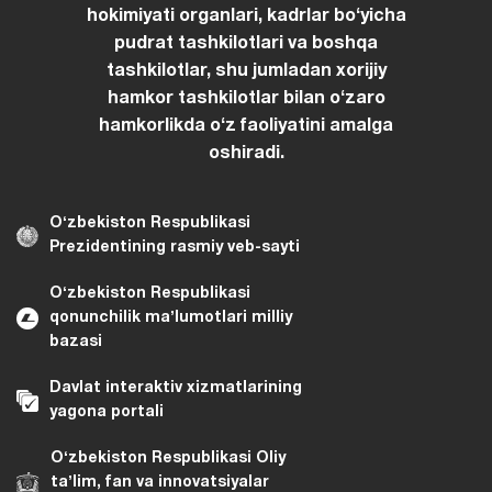
hokimiyati organlari, kadrlar boʻyicha
pudrat tashkilotlari va boshqa
tashkilotlar, shu jumladan xorijiy
hamkor tashkilotlar bilan oʻzaro
hamkorlikda oʻz faoliyatini amalga
oshiradi.
Oʻzbekiston Respublikasi
Prezidentining rasmiy veb-sayti
Oʻzbekiston Respublikasi
qonunchilik maʼlumotlari milliy
bazasi
Davlat interaktiv xizmatlarining
yagona portali
Oʻzbekiston Respublikasi Oliy
taʼlim, fan va innovatsiyalar