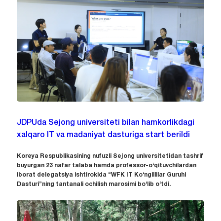
JDPUda Sejong universiteti bilan hamkorlikdagi
xalqaro IT va madaniyat dasturiga start berildi
Koreya Respublikasining nufuzli Sejong universitetidan tashrif
buyurgan 23 nafar talaba hamda professor-o‘qituvchilardan
iborat delegatsiya ishtirokida “WFK IT Ko‘ngillilar Guruhi
Dasturi”ning tantanali ochilish marosimi bo‘lib o‘tdi.