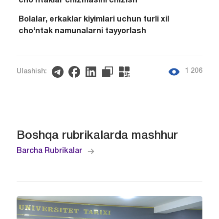
cho‘ntaklar chizmasini chizish
Bolalar, erkaklar kiyimlari uchun turli xil
cho‘ntak namunalarni tayyorlash
1 206
Ulashish:
Boshqa rubrikalarda mashhur
Barcha Rubrikalar