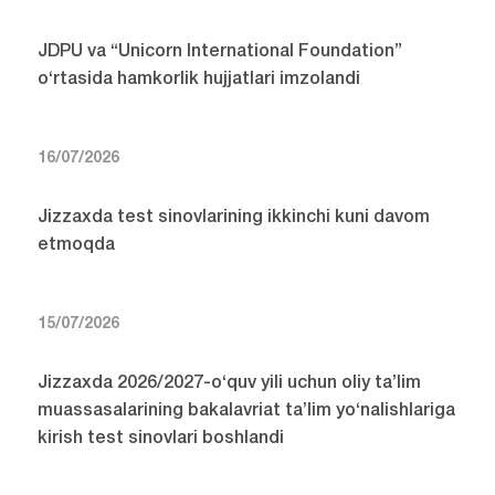
JDPU va “Unicorn International Foundation”
o‘rtasida hamkorlik hujjatlari imzolandi
16/07/2026
Jizzaxda test sinovlarining ikkinchi kuni davom
etmoqda
15/07/2026
Jizzaxda 2026/2027-o‘quv yili uchun oliy ta’lim
muassasalarining bakalavriat ta’lim yo‘nalishlariga
kirish test sinovlari boshlandi