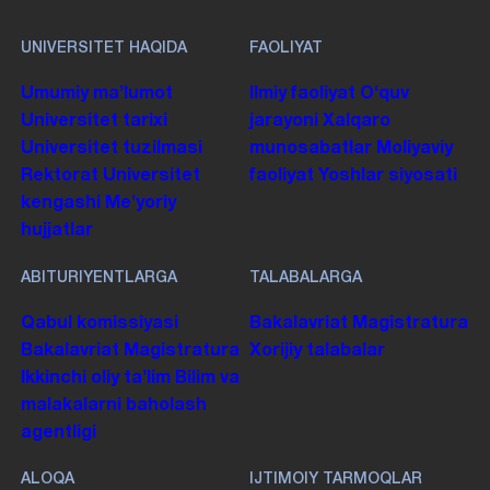
UNIVERSITET HAQIDA
FAOLIYAT
Umumiy maʼlumot
Ilmiy faoliyat
Oʻquv
Universitet tarixi
jarayoni
Xalqaro
Universitet tuzilmasi
munosabatlar
Moliyaviy
Rektorat
Universitet
faoliyat
Yoshlar siyosati
kengashi
Me'yoriy
hujjatlar
ABITURIYENTLARGA
TALABALARGA
Qabul komissiyasi
Bakalavriat
Magistratura
Bakalavriat
Magistratura
Xorijiy talabalar
Ikkinchi oliy taʼlim
Bilim va
malakalarni baholash
agentligi
ALOQA
IJTIMOIY TARMOQLAR