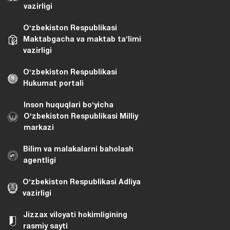
vazirligi
Oʻzbekiston Respublikasi
Maktabgacha va maktab taʼlimi
vazirligi
Oʻzbekiston Respublikasi
Hukumat portali
Inson huquqlari bo‘yicha
O‘zbekiston Respublikasi Milliy
markazi
Bilim va malakalarni baholash
agentligi
O‘zbekiston Respublikasi Adliya
vazirligi
Jizzax viloyati hokimligining
rasmiy sayti