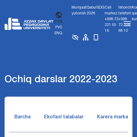
Murojaat
Qabul
SDG
Call
Ishonch
Ko
yuborish
2026
markaz:
telefoni:
qa
+998 72
+998
ku
O'ZB
221 55
72 226
РУС
16
68 10
ENG
Ochiq darslar 2022-2023
Barcha
Ekofaol talabalar
Karera markazi