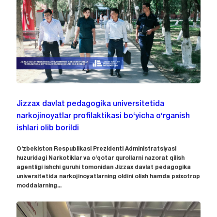
Jizzax davlat pedagogika universitetida
narkojinoyatlar profilaktikasi bo‘yicha o‘rganish
ishlari olib borildi
O‘zbekiston Respublikasi Prezidenti Administratsiyasi
huzuridagi Narkotiklar va o‘qotar qurollarni nazorat qilish
agentligi ishchi guruhi tomonidan Jizzax davlat pedagogika
universitetida narkojinoyatlarning oldini olish hamda psixotrop
moddalarning...