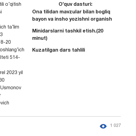
ili o’qitish
O’quv dasturi:
i
Ona tilidan mavzular bilan bogliq
bayon va insho yozishni organish
ch ta’lim
Minidarslarni tashkil etish.(20
3
minut)
8-20
shlang’ich
Kuzatilgan dars tahlili
lteti 514-
el 2023 yil
30
Usmonov
r
vich
1 027