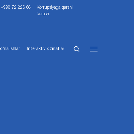
i: +998 72 226 68
Korrupsiyaga qarshi
kurash
o‘nalishlar
Interaktiv xizmatlar