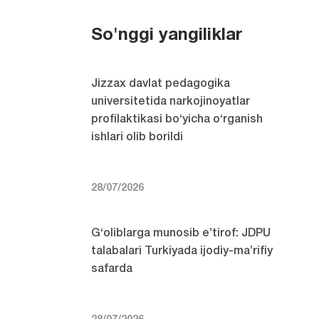
So'nggi yangiliklar
Jizzax davlat pedagogika
universitetida narkojinoyatlar
profilaktikasi bo‘yicha o‘rganish
ishlari olib borildi
28/07/2026
G‘oliblarga munosib e’tirof: JDPU
talabalari Turkiyada ijodiy-ma’rifiy
safarda