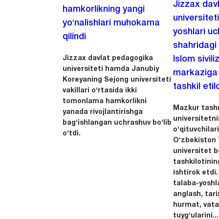
Jizzax dav
hamkorlikning yangi
universitet
yo‘nalishlari muhokama
yoshlari u
qilindi
shahridagi
Jizzax davlat pedagogika
Islom sivili
universiteti hamda Janubiy
markaziga m
Koreyaning Sejong universiteti
tashkil etild
vakillari o‘rtasida ikki
tomonlama hamkorlikni
Mazkur tashr
yanada rivojlantirishga
universitetn
bag‘ishlangan uchrashuv bo‘lib
o‘qituvchila
o‘tdi.
O‘zbekiston Y
universitet 
tashkilotinin
ishtirok etdi.
talaba-yoshla
anglash, tari
hurmat, vata
tuyg‘ularini...