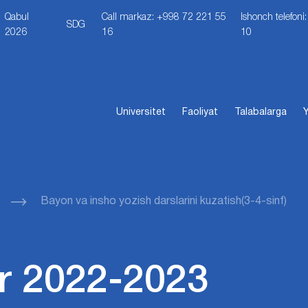
Qabul
Call markaz: +998 72 221 55
Ishonch telefon
SDG
2026
16
10
Universitet
Faoliyat
Talabalarga
Y
Bayon va insho yozish darslarini kuzatish(3-4-sinf)
r 2022-2023