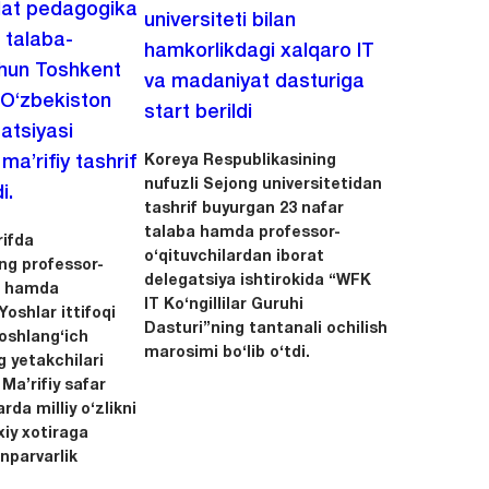
lat pedagogika
universiteti bilan
i talaba-
hamkorlikdagi xalqaro IT
chun Toshkent
va madaniyat dasturiga
 O‘zbekiston
start berildi
zatsiyasi
Koreya Respublikasining
a’rifiy tashrif
nufuzli Sejong universitetidan
i.
tashrif buyurgan 23 nafar
talaba hamda professor-
ifda
o‘qituvchilardan iborat
ing professor-
delegatsiya ishtirokida “WFK
ri hamda
IT Ko‘ngillilar Guruhi
oshlar ittifoqi
Dasturi”ning tantanali ochilish
boshlang‘ich
marosimi bo‘lib o‘tdi.
g yetakchilari
 Ma’rifiy safar
rda milliy o‘zlikni
xiy xotiraga
nparvarlik