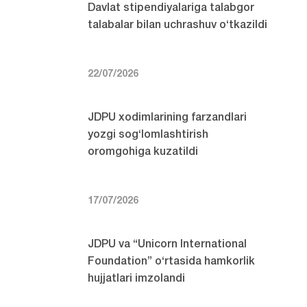
Davlat stipendiyalariga talabgor
talabalar bilan uchrashuv o‘tkazildi
22/07/2026
JDPU xodimlarining farzandlari
yozgi sog‘lomlashtirish
oromgohiga kuzatildi
17/07/2026
JDPU va “Unicorn International
Foundation” o‘rtasida hamkorlik
hujjatlari imzolandi