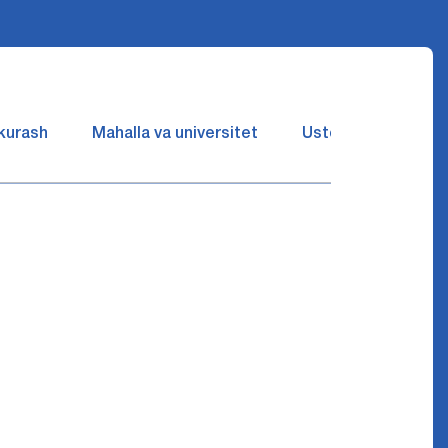
 kurash
Mahalla va universitet
Ustozlar suhbatin 