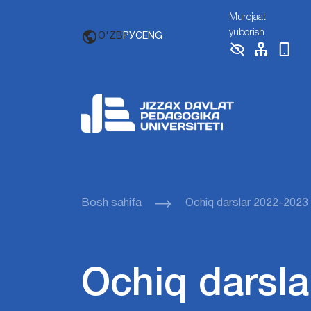
Murojaat
yuborish
O'ZB
РУС
ENG
Bosh sahifa
Ochiq darslar 2022-2023
Ochiq darsla