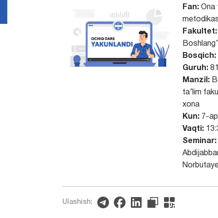
Fan:
Ona t
metodikas
Fakultet:
Boshlang’i
Bosqich:
Guruh:
81
Manzil:
Bo
ta’lim faku
xona
Kun:
7-apr
Vaqti:
13:
Seminar:
Abdijabba
Norbutaye
Ulashish: