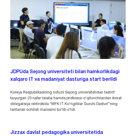
Jizzax davlat pedagogika universiteti talaba-
yoshlari uchun Toshkent shahridagi O‘zbekiston
Islom sivilizatsiyasi markaziga ma’rifiy tashrif
tashkil etildi.
Mazkur tashrifda universitetning professor-o‘qituvchilari hamda
O‘zbekiston Yoshlar ittifoqi universitet boshlang‘ich tashkilotining
yetakchilari ishtirok etdi. Ma’rifiy safar talaba-yoshlarda milliy
o‘zlikni anglash, tarixiy xotiraga hurmat, vatanparvarlik tuyg‘ularini...