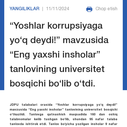
YANGILIKLAR
11/11/2024
Chop etish
|
“Yoshlar korrupsiyaga
yo‘q deydi!” mavzusida
“Eng yaxshi insholar”
tanlovining universitet
bosqichi bo‘lib o‘tdi.
JDPU talabalari orasida “Yoshlar korrupsiyaga yo‘q deydi!”
mavzusida “Eng yaxshi insholar” tanlovining universitet bosqichi
o‘tkazildi.
Tanlovga qatnashish maqsadida 160 dan oshiq
talabnomalar kelib tushgan bo‘lib, shundan 95 nafar talaba
tanlovda ishtirok etdi. Tanlov bo‘yicha yozilgan insholar 9 nafar