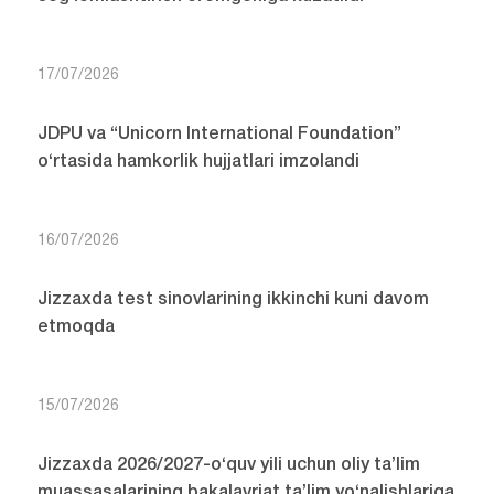
23/07/2026
Davlat stipendiyalariga talabgor talabalar bilan
uchrashuv o‘tkazildi
22/07/2026
JDPU xodimlarining farzandlari yozgi
sog‘lomlashtirish oromgohiga kuzatildi
17/07/2026
JDPU va “Unicorn International Foundation”
o‘rtasida hamkorlik hujjatlari imzolandi