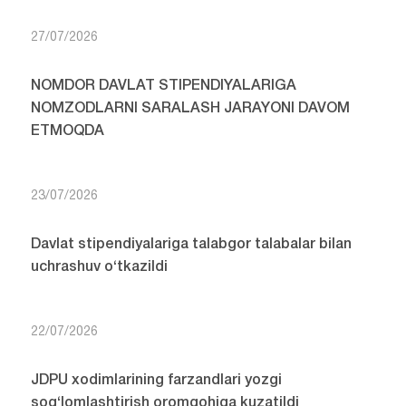
So'nggi yangiliklar
G‘oliblarga munosib e’tirof: JDPU talabalari
Turkiyada ijodiy-ma’rifiy safarda
28/07/2026
JDPUda nomdor davlat stipendiyalariga
nomzodlarni saralash davom etmoqda
27/07/2026
NOMDOR DAVLAT STIPENDIYALARIGA
NOMZODLARNI SARALASH JARAYONI DAVOM
ETMOQDA