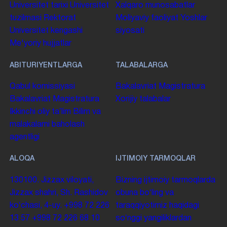
UNIVERSITET HAQIDA
FAOLIYAT
Umumiy maʼlumot
Ilmiy faoliyat
Oʻquv jarayoni
Universitet tarixi
Universitet
Xalqaro munosabatlar
tuzilmasi
Rektorat
Moliyaviy faoliyat
Yoshlar
Universitet kengashi
siyosati
Me'yoriy hujjatlar
ABITURIYENTLARGA
TALABALARGA