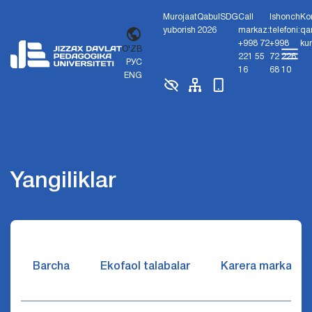
Murojaat
Qabul
SDG
Call
Ishonch
Ko
yuborish
2026
markaz:
telefoni:
qa
+998 72
+998
ku
O'ZB
221 55
72 226
РУС
16
68 10
ENG
Yangiliklar
Barcha
Ekofaol talabalar
Karera markazi