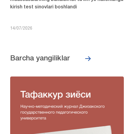
16/07/2026
Jizzaxda test sinovlarining ikkinchi kuni davom
etmoqda
15/07/2026
Jizzaxda 2026/2027-o‘quv yili uchun oliy ta’lim
muassasalarining bakalavriat ta’lim yo‘nalishlariga
kirish test sinovlari boshlandi
14/07/2026