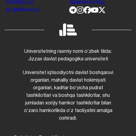
Qabul komissiyasi
Bakalavriat
Magistratura
Bakalavriat
Magistratura
Xorijiy talabalar
Ikkinchi oliy taʼlim
Bilim va
malakalarni baholash
agentligi
ALOQA
IJTIMOIY TARMOQLAR
130100. Jizzax viloyati,
Bizning ijtimoiy tarmoqlarda
Jizzax shahri, Sh. Rashidov
obuna boʻling va
koʻchasi, 4-uy.
+998 72 226
taraqqiyotimiz haqidagi
13 57
+998 72 226 68 10
soʻnggi yangiliklardan
info@jdpu.uz
xabardor boʻling.
jiz.jdpi@exat.uz