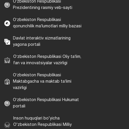
Universitetning rasmiy nomi oʻzbek tilida:
Jizzax davlat pedagogika universiteti
Universitet iqtisodiyotni davlat boshqaruvi
organlari, mahalliy davlat hokimiyati
organlari, kadrlar boʻyicha pudrat
tashkilotlari va boshqa tashkilotlar, shu
jumladan xorijiy hamkor tashkilotlar bilan
oʻzaro hamkorlikda oʻz faoliyatini amalga
oshiradi.
Oʻzbekiston Respublikasi
Prezidentining rasmiy veb-sayti
Oʻzbekiston Respublikasi
qonunchilik maʼlumotlari milliy bazasi
Davlat interaktiv xizmatlarining
yagona portali