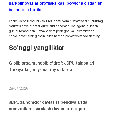
JDPUda Sejong universiteti bilan hamkorlikdagi
xalqaro IT va madaniyat dasturiga start berildi
Koreya Respublikasining nufuzli Sejong universitetidan tashrif
buyurgan 23 nafar talaba hamda professor-o‘qituvchilardan iborat
delegatsiya ishtirokida “WFK IT Ko‘ngillilar Guruhi Dasturi”ning
tantanali ochilish marosimi bo‘lib o‘tdi.
Jizzax davlat pedagogika universitetida
narkojinoyatlar profilaktikasi bo‘yicha o‘rganish
ishlari olib borildi
O‘zbekiston Respublikasi Prezidenti Administratsiyasi huzuridagi
Narkotiklar va o‘qotar qurollarni nazorat qilish agentligi ishchi
guruhi tomonidan Jizzax davlat pedagogika universitetida
narkojinoyatlarning oldini olish hamda psixotrop moddalarning...