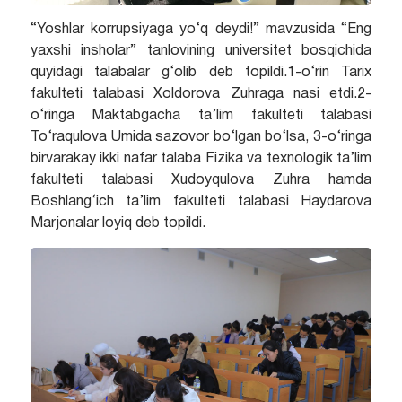
“Yoshlar korrupsiyaga yo‘q deydi!” mavzusida “Eng
yaxshi insholar” tanlovining universitet bosqichida
quyidagi talabalar g‘olib deb topildi.1-o‘rin Tarix
fakulteti talabasi Xoldorova Zuhraga nasi etdi.2-
o‘ringa Maktabgacha ta’lim fakulteti talabasi
To‘raqulova Umida sazovor bo‘lgan bo‘lsa, 3-o‘ringa
birvarakay ikki nafar talaba Fizika va texnologik ta’lim
fakulteti talabasi Xudoyqulova Zuhra hamda
Boshlang‘ich ta’lim fakulteti talabasi Haydarova
Marjonalar loyiq deb topildi.