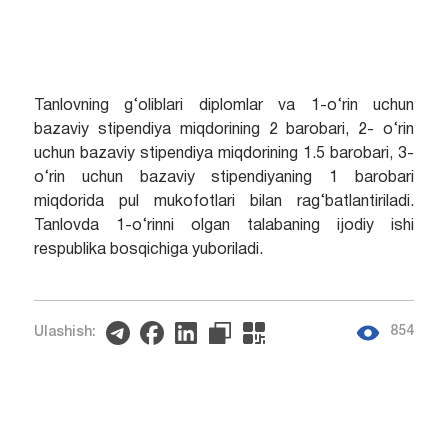
Tanlovning g‘oliblari diplomlar va 1-o‘rin uchun
bazaviy stipendiya miqdorining 2 barobari, 2- o‘rin
uchun bazaviy stipendiya miqdorining 1.5 barobari, 3-
o‘rin uchun bazaviy stipendiyaning 1 barobari
miqdorida pul mukofotlari bilan rag‘batlantiriladi.
Tanlovda 1-o‘rinni olgan talabaning ijodiy ishi
respublika bosqichiga yuboriladi.
854
Ulashish: