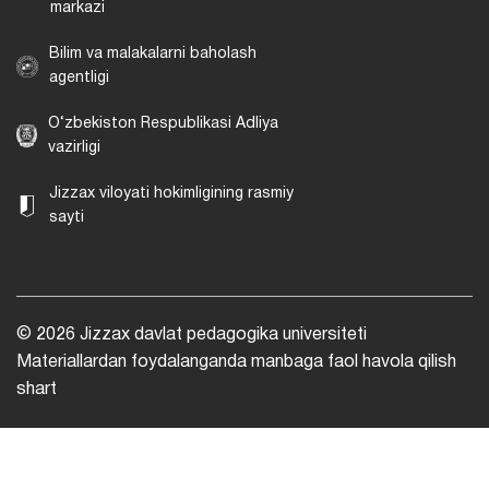
Oʻzbekiston Respublikasi Oliy taʼlim,
fan va innovatsiyalar vazirligi
Oʻzbekiston Respublikasi
Maktabgacha va maktab taʼlimi
vazirligi
Oʻzbekiston Respublikasi Hukumat
portali
Inson huquqlari bo‘yicha
O‘zbekiston Respublikasi Milliy
markazi
Bilim va malakalarni baholash
agentligi
O‘zbekiston Respublikasi Adliya
vazirligi