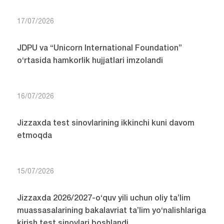
17/07/2026
JDPU va “Unicorn International Foundation”
o‘rtasida hamkorlik hujjatlari imzolandi
16/07/2026
Jizzaxda test sinovlarining ikkinchi kuni davom
etmoqda
15/07/2026
Jizzaxda 2026/2027-o‘quv yili uchun oliy ta’lim
muassasalarining bakalavriat ta’lim yo‘nalishlariga
kirish test sinovlari boshlandi