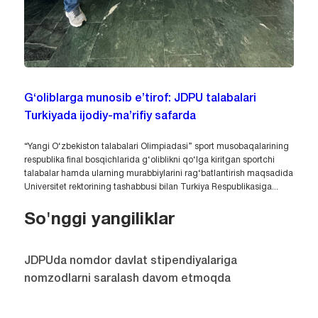
G‘oliblarga munosib e’tirof: JDPU talabalari
Turkiyada ijodiy-ma’rifiy safarda
“Yangi O‘zbekiston talabalari Olimpiadasi” sport musobaqalarining
respublika final bosqichlarida g‘oliblikni qo‘lga kiritgan sportchi
talabalar hamda ularning murabbiylarini rag‘batlantirish maqsadida
Universitet rektorining tashabbusi bilan Turkiya Respublikasiga...
So'nggi yangiliklar
JDPUda nomdor davlat stipendiyalariga
nomzodlarni saralash davom etmoqda