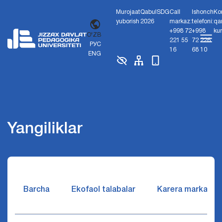
Murojaat
Qabul
SDG
Call
Ishonch
Ko
yuborish
2026
markaz:
telefoni:
qa
+998 72
+998
ku
O'ZB
221 55
72 226
РУС
16
68 10
ENG
Yangiliklar
Barcha
Ekofaol talabalar
Karera markazi