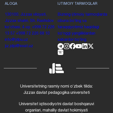
ALOQA
IJTIMOIY TARMOQLAR
130100. Jizzax viloyati,
Bizning ijtimoiy tarmoqlarda
Jizzax shahri, Sh. Rashidov
obuna boʻling va
koʻchasi, 4-uy.
+998 72 226
taraqqiyotimiz haqidagi
13 57
+998 72 226 68 10
soʻnggi yangiliklardan
info@jdpu.uz
xabardor boʻling.
jiz.jdpi@exat.uz
Universitetning rasmiy nomi oʻzbek tilida:
Jizzax davlat pedagogika universiteti
Universitet iqtisodiyotni davlat boshqaruvi
organlari, mahalliy davlat hokimiyati