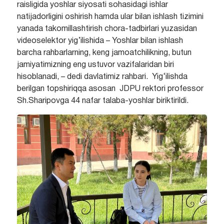
raisligida yoshlar siyosati sohasidagi ishlar
natijadorligini oshirish hamda ular bilan ishlash tizimini
yanada takomillashtirish chora-tadbirlari yuzasidan
videoselektor yig’ilishida – Yoshlar bilan ishlash
barcha rahbarlarning, keng jamoatchilikning, butun
jamiyatimizning eng ustuvor vazifalaridan biri
hisoblanadi, – dedi davlatimiz rahbari. Yig‘ilishda
berilgan topshiriqqa asosan JDPU rektori professor
Sh.Sharipovga 44 nafar talaba-yoshlar biriktirildi.