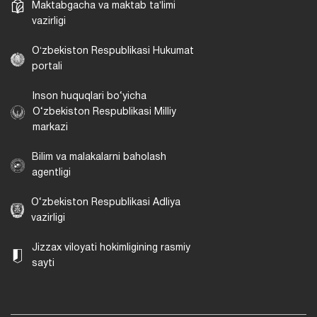
Maktabgacha va maktab taʼlimi
vazirligi
Oʻzbekiston Respublikasi Hukumat
portali
Inson huquqlari bo‘yicha
O‘zbekiston Respublikasi Milliy
markazi
Bilim va malakalarni baholash
agentligi
O‘zbekiston Respublikasi Adliya
vazirligi
Jizzax viloyati hokimligining rasmiy
sayti