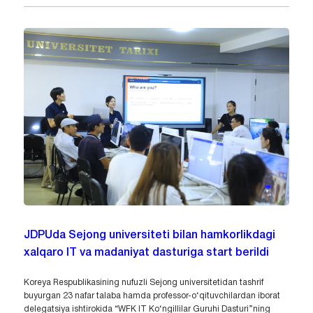
JDPUda Sejong universiteti bilan hamkorlikdagi
xalqaro IT va madaniyat dasturiga start berildi
Koreya Respublikasining nufuzli Sejong universitetidan tashrif
buyurgan 23 nafar talaba hamda professor-o‘qituvchilardan iborat
delegatsiya ishtirokida “WFK IT Ko‘ngillilar Guruhi Dasturi”ning