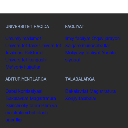
UNIVERSITET HAQIDA
FAOLIYAT
Umumiy maʼlumot
Ilmiy faoliyat
Oʻquv jarayoni
Universitet tarixi
Universitet
Xalqaro munosabatlar
tuzilmasi
Rektorat
Moliyaviy faoliyat
Yoshlar
Universitet kengashi
siyosati
Me'yoriy hujjatlar
ABITURIYENTLARGA
TALABALARGA
Qabul komissiyasi
Bakalavriat
Magistratura
Bakalavriat
Magistratura
Xorijiy talabalar
Ikkinchi oliy taʼlim
Bilim va
malakalarni baholash
agentligi