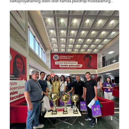
narkojinoyatlarning oldini olish hamda psixotrop moddalarning...