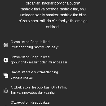
organlari, kadrlar boʻyicha pudrat
tashkilotlari va boshqa tashkilotlar, shu
jumladan xorijiy hamkor tashkilotlar bilan
oʻzaro hamkorlikda oʻz faoliyatini amalga
oshiradi.
Oʻzbekiston Respublikasi
Prezidentining rasmiy veb-sayti
Oʻzbekiston Respublikasi
qonunchilik maʼlumotlari milliy bazasi
Davlat interaktiv xizmatlarining
yagona portali
Oʻzbekiston Respublikasi Oliy taʼlim,
fan va innovatsiyalar vazirligi
Oʻzbekiston Respublikasi