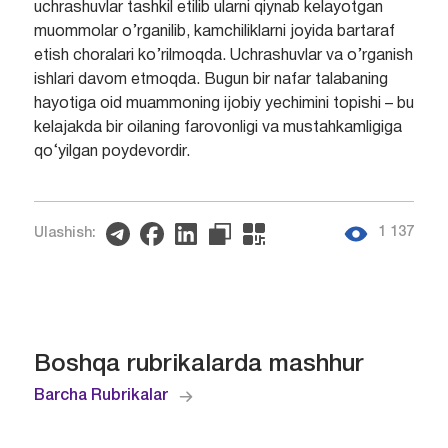
uchrashuvlar tashkil etilib ularni qiynab kelayotgan
muommolar o’rganilib, kamchiliklarni joyida bartaraf
etish choralari ko’rilmoqda. Uchrashuvlar va o’rganish
ishlari davom etmoqda. Bugun bir nafar talabaning
hayotiga oid muammoning ijobiy yechimini topishi – bu
kelajakda bir oilaning farovonligi va mustahkamligiga
qo‘yilgan poydevordir.
1 137
Ulashish:
Boshqa rubrikalarda mashhur
Barcha Rubrikalar