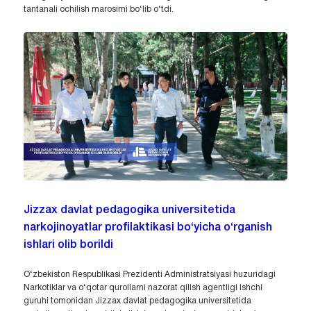
tantanali ochilish marosimi bo‘lib o‘tdi.
Jizzax davlat pedagogika universitetida
narkojinoyatlar profilaktikasi bo‘yicha o‘rganish
ishlari olib borildi
O‘zbekiston Respublikasi Prezidenti Administratsiyasi huzuridagi
Narkotiklar va o‘qotar qurollarni nazorat qilish agentligi ishchi
guruhi tomonidan Jizzax davlat pedagogika universitetida