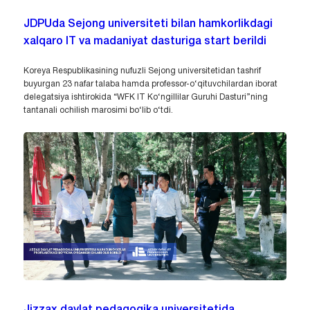
JDPUda Sejong universiteti bilan hamkorlikdagi
xalqaro IT va madaniyat dasturiga start berildi
Koreya Respublikasining nufuzli Sejong universitetidan tashrif
buyurgan 23 nafar talaba hamda professor-o‘qituvchilardan iborat
delegatsiya ishtirokida “WFK IT Ko‘ngillilar Guruhi Dasturi”ning
tantanali ochilish marosimi bo‘lib o‘tdi.