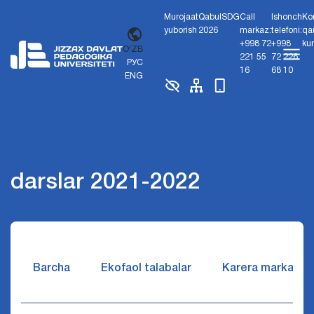
Murojaat
Qabul
SDG
Call
Ishonch
Ko
yuborish
2026
markaz:
telefoni:
qa
+998 72
+998
ku
O'ZB
221 55
72 226
РУС
16
68 10
ENG
darslar 2021-2022
Barcha
Ekofaol talabalar
Karera markazi