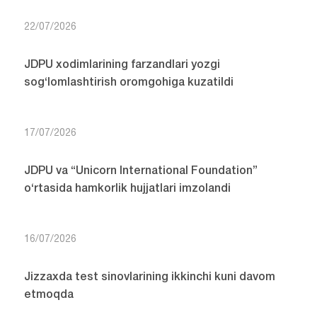
22/07/2026
JDPU xodimlarining farzandlari yozgi
sog‘lomlashtirish oromgohiga kuzatildi
17/07/2026
JDPU va “Unicorn International Foundation”
o‘rtasida hamkorlik hujjatlari imzolandi
16/07/2026
Jizzaxda test sinovlarining ikkinchi kuni davom
etmoqda