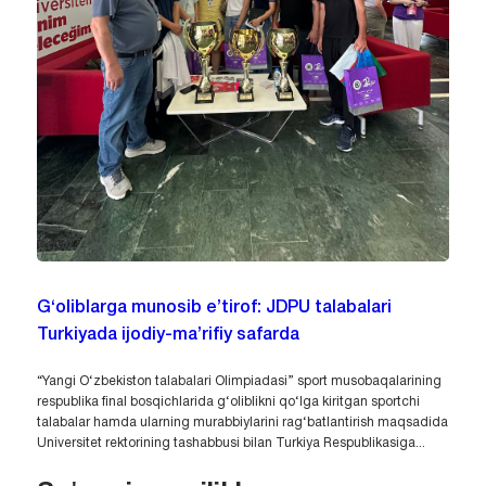
G‘oliblarga munosib e’tirof: JDPU talabalari
Turkiyada ijodiy-ma’rifiy safarda
“Yangi O‘zbekiston talabalari Olimpiadasi” sport musobaqalarining
respublika final bosqichlarida g‘oliblikni qo‘lga kiritgan sportchi
talabalar hamda ularning murabbiylarini rag‘batlantirish maqsadida
Universitet rektorining tashabbusi bilan Turkiya Respublikasiga...