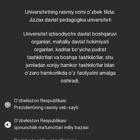
Universitetning rasmiy nomi oʻzbek tilida:
Jizzax davlat pedagogika universiteti
Universitet iqtisodiyotni davlat boshqaruvi
organlari, mahalliy davlat hokimiyati
organlari, kadrlar boʻyicha pudrat
tashkilotlari va boshqa tashkilotlar, shu
jumladan xorijiy hamkor tashkilotlar bilan
oʻzaro hamkorlikda oʻz faoliyatini amalga
oshiradi.
Oʻzbekiston Respublikasi
Prezidentining rasmiy veb-sayti
Oʻzbekiston Respublikasi
qonunchilik maʼlumotlari milliy bazasi