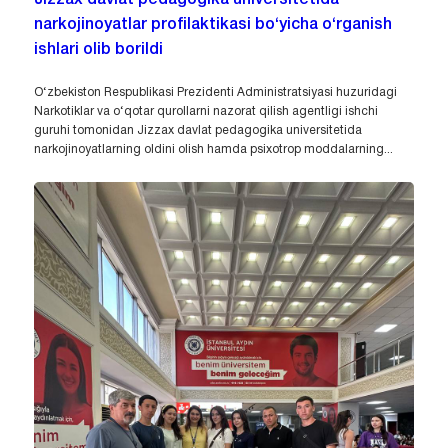
Jizzax davlat pedagogika universitetida
narkojinoyatlar profilaktikasi bo‘yicha o‘rganish
ishlari olib borildi
O‘zbekiston Respublikasi Prezidenti Administratsiyasi huzuridagi
Narkotiklar va o‘qotar qurollarni nazorat qilish agentligi ishchi
guruhi tomonidan Jizzax davlat pedagogika universitetida
narkojinoyatlarning oldini olish hamda psixotrop moddalarning...