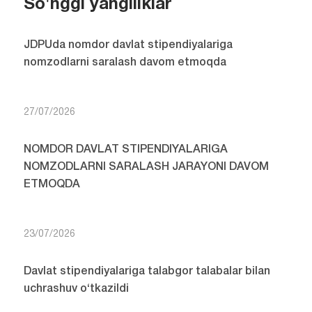
So'nggi yangiliklar
JDPUda nomdor davlat stipendiyalariga
nomzodlarni saralash davom etmoqda
27/07/2026
NOMDOR DAVLAT STIPENDIYALARIGA
NOMZODLARNI SARALASH JARAYONI DAVOM
ETMOQDA
23/07/2026
Davlat stipendiyalariga talabgor talabalar bilan
uchrashuv o‘tkazildi