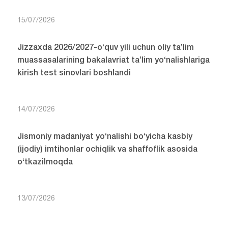
15/07/2026
Jizzaxda 2026/2027-o‘quv yili uchun oliy ta’lim
muassasalarining bakalavriat ta’lim yo‘nalishlariga
kirish test sinovlari boshlandi
14/07/2026
Jismoniy madaniyat yo‘nalishi bo‘yicha kasbiy
(ijodiy) imtihonlar ochiqlik va shaffoflik asosida
o‘tkazilmoqda
13/07/2026