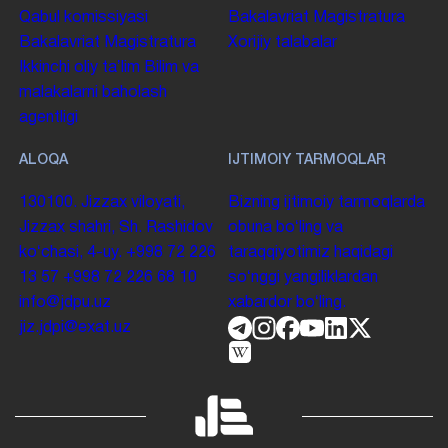
Qabul komissiyasi
Bakalavriat
Magistratura
Bakalavriat
Magistratura
Xorijiy talabalar
Ikkinchi oliy taʼlim
Bilim va
malakalarni baholash
agentligi
ALOQA
IJTIMOIY TARMOQLAR
130100. Jizzax viloyati,
Bizning ijtimoiy tarmoqlarda
Jizzax shahri, Sh. Rashidov
obuna boʻling va
koʻchasi, 4-uy.
+998 72 226
taraqqiyotimiz haqidagi
13 57
+998 72 226 68 10
soʻnggi yangiliklardan
info@jdpu.uz
xabardor boʻling.
jiz.jdpi@exat.uz