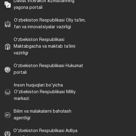
Davlat interaktiv xizmatlarining
yagona portali
Oʻzbekiston Respublikasi Oliy taʼlim,
fan va innovatsiyalar vazirligi
Oʻzbekiston Respublikasi
Maktabgacha va maktab taʼlimi
vazirligi
Oʻzbekiston Respublikasi Hukumat
portali
Inson huquqlari bo‘yicha
O‘zbekiston Respublikasi Milliy
markazi
Bilim va malakalarni baholash
agentligi
O‘zbekiston Respublikasi Adliya