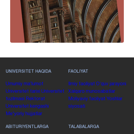
UNIVERSITET HAQIDA
FAOLIYAT
Umumiy maʼlumot
Ilmiy faoliyat
Oʻquv jarayoni
Universitet tarixi
Universitet
Xalqaro munosabatlar
tuzilmasi
Rektorat
Moliyaviy faoliyat
Yoshlar
Universitet kengashi
siyosati
Me'yoriy hujjatlar
ABITURIYENTLARGA
TALABALARGA