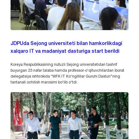
JDPUda Sejong universiteti bilan hamkorlikdagi
xalqaro IT va madaniyat dasturiga start berildi
Koreya Respublikasining nufuzli Sejong universitetidan tashrif
buyurgan 23 nafar talaba hamda professor-o‘qituvchilardan iborat
delegatsiya ishtirokida “WFK IT Ko‘ngillilar Guruhi Dasturi”ning
tantanali ochilish marosimi bo‘lib o‘tdi.