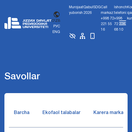
Murojaat
Qabul
SDG
Call
Ishonch
Ko
yuborish
2026
markaz:
telefoni:
qa
+998 72
+998
ku
O'ZB
221 55
72 226
РУС
16
68 10
ENG
Savollar
Barcha
Ekofaol talabalar
Karera markazi