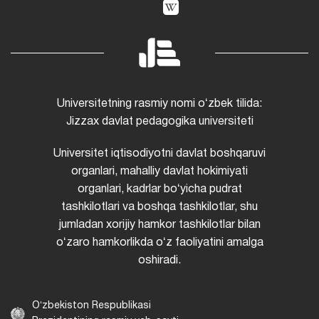
Universitetning rasmiy nomi oʻzbek tilida:
Jizzax davlat pedagogika universiteti
Universitet iqtisodiyotni davlat boshqaruvi
organlari, mahalliy davlat hokimiyati
organlari, kadrlar boʻyicha pudrat
tashkilotlari va boshqa tashkilotlar, shu
jumladan xorijiy hamkor tashkilotlar bilan
oʻzaro hamkorlikda oʻz faoliyatini amalga
oshiradi.
Oʻzbekiston Respublikasi