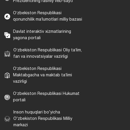
Prezidentining rasmiy veb-sayti
Oʻzbekiston Respublikasi
qonunchilik maʼlumotlari milliy bazasi
Davlat interaktiv xizmatlarining
yagona portali
Oʻzbekiston Respublikasi Oliy taʼlim,
fan va innovatsiyalar vazirligi
Oʻzbekiston Respublikasi
Maktabgacha va maktab taʼlimi
vazirligi
Oʻzbekiston Respublikasi Hukumat
portali
Inson huquqlari bo‘yicha
O‘zbekiston Respublikasi Milliy
markazi