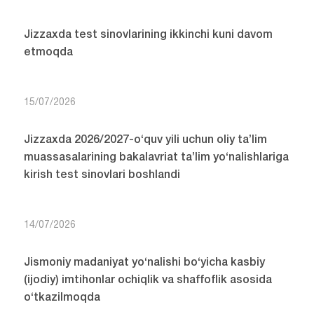
Jizzaxda test sinovlarining ikkinchi kuni davom
etmoqda
15/07/2026
Jizzaxda 2026/2027-o‘quv yili uchun oliy ta’lim
muassasalarining bakalavriat ta’lim yo‘nalishlariga
kirish test sinovlari boshlandi
14/07/2026
Jismoniy madaniyat yo‘nalishi bo‘yicha kasbiy
(ijodiy) imtihonlar ochiqlik va shaffoflik asosida
o‘tkazilmoqda