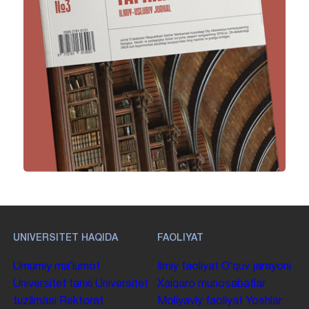
UNIVERSITET HAQIDA
FAOLIYAT
Umumiy maʼlumot
Ilmiy faoliyat
Oʻquv jarayoni
Universitet tarixi
Universitet
Xalqaro munosabatlar
tuzilmasi
Rektorat
Moliyaviy faoliyat
Yoshlar