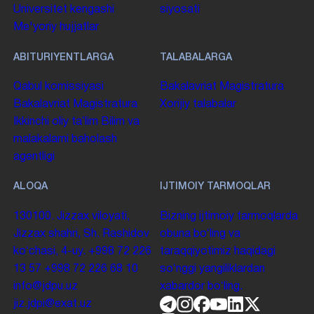
Universitet kengashi
siyosati
Me'yoriy hujjatlar
ABITURIYENTLARGA
TALABALARGA
Qabul komissiyasi
Bakalavriat
Magistratura
Bakalavriat
Magistratura
Xorijiy talabalar
Ikkinchi oliy taʼlim
Bilim va
malakalarni baholash
agentligi
ALOQA
IJTIMOIY TARMOQLAR
130100. Jizzax viloyati,
Bizning ijtimoiy tarmoqlarda
Jizzax shahri, Sh. Rashidov
obuna boʻling va
koʻchasi, 4-uy.
+998 72 226
taraqqiyotimiz haqidagi
13 57
+998 72 226 68 10
soʻnggi yangiliklardan
info@jdpu.uz
xabardor boʻling.
jiz.jdpi@exat.uz