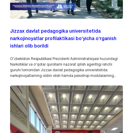
Jizzax davlat pedagogika universitetida
narkojinoyatlar profilaktikasi bo‘yicha o‘rganish
ishlari olib borildi
O‘zbekiston Respublikasi Prezidenti Administratsiyasi huzuridagi
Narkotiklar va o‘qotar qurollarni nazorat qilish agentligi ishchi
guruhi tomonidan Jizzax davlat pedagogika universitetida
narkojinoyatlarning oldini olish hamda psixotrop moddalarning...