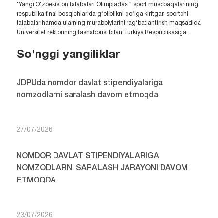
“Yangi O‘zbekiston talabalari Olimpiadasi” sport musobaqalarining
respublika final bosqichlarida g‘oliblikni qo‘lga kiritgan sportchi
talabalar hamda ularning murabbiylarini rag‘batlantirish maqsadida
Universitet rektorining tashabbusi bilan Turkiya Respublikasiga...
So'nggi yangiliklar
JDPUda nomdor davlat stipendiyalariga
nomzodlarni saralash davom etmoqda
27/07/2026
NOMDOR DAVLAT STIPENDIYALARIGA
NOMZODLARNI SARALASH JARAYONI DAVOM
ETMOQDA
23/07/2026