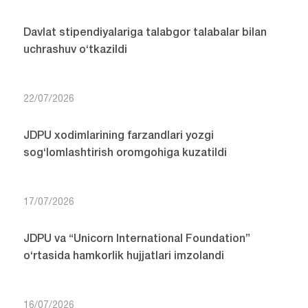
Davlat stipendiyalariga talabgor talabalar bilan
uchrashuv o‘tkazildi
22/07/2026
JDPU xodimlarining farzandlari yozgi
sog‘lomlashtirish oromgohiga kuzatildi
17/07/2026
JDPU va “Unicorn International Foundation”
o‘rtasida hamkorlik hujjatlari imzolandi
16/07/2026