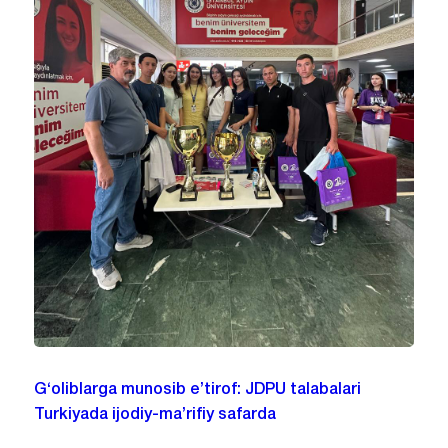
G‘oliblarga munosib e’tirof: JDPU talabalari
Turkiyada ijodiy-ma’rifiy safarda