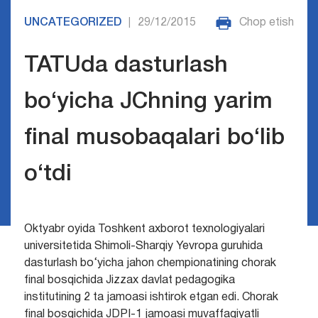
UNCATEGORIZED
29/12/2015
Chop etish
|
TATUda dasturlash
bo‘yicha JChning yarim
final musobaqalari bo‘lib
o‘tdi
Oktyabr oyida Toshkent axborot texnologiyalari
universitetida Shimoli-Sharqiy Yevropa guruhida
dasturlash bo‘yicha jahon chempionatining chorak
final bosqichida Jizzax davlat pedagogika
institutining 2 ta jamoasi ishtirok etgan edi. Chorak
final bosqichida JDPI-1 jamoasi muvaffaqiyatli