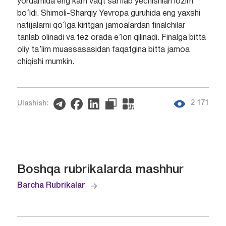
yordamida eng kam vaqt sarflab yechishlari lozim
bo‘ldi. Shimoli-Sharqiy Yevropa guruhida eng yaxshi
natijalarni qo‘lga kiritgan jamoalardan finalchilar
tanlab olinadi va tez orada e’lon qilinadi. Finalga bitta
oliy ta’lim muassasasidan faqatgina bitta jamoa
chiqishi mumkin.
2 171
Ulashish:
Boshqa rubrikalarda mashhur
Barcha Rubrikalar