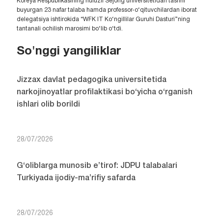
Koreya Respublikasining nufuzli Sejong universitetidan tashrif
buyurgan 23 nafar talaba hamda professor-o‘qituvchilardan iborat
delegatsiya ishtirokida “WFK IT Ko‘ngillilar Guruhi Dasturi”ning
tantanali ochilish marosimi bo‘lib o‘tdi.
So'nggi yangiliklar
Jizzax davlat pedagogika universitetida
narkojinoyatlar profilaktikasi bo‘yicha o‘rganish
ishlari olib borildi
28/07/2026
G‘oliblarga munosib e’tirof: JDPU talabalari
Turkiyada ijodiy-ma’rifiy safarda
28/07/2026