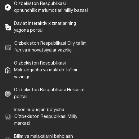
Oʻzbekiston Respublikasi
qonunchilik maʼlumotlari milliy bazasi
Davlat interaktiv xizmatlarining
yagona portali
Oʻzbekiston Respublikasi Oliy taʼlim,
fan va innovatsiyalar vazirligi
Oʻzbekiston Respublikasi
Maktabgacha va maktab taʼlimi
vazirligi
Oʻzbekiston Respublikasi Hukumat
portali
Inson huquqlari bo‘yicha
O‘zbekiston Respublikasi Milliy
markazi
Bilim va malakalarni baholash