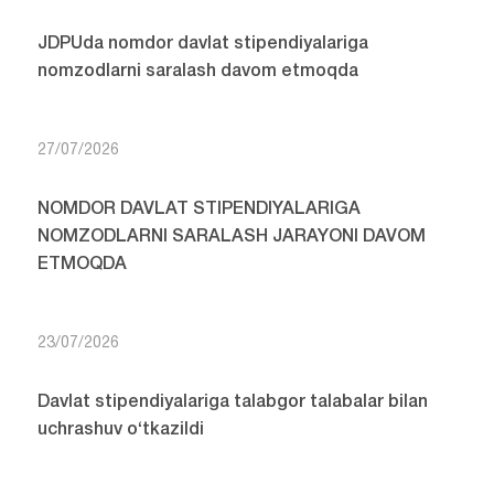
JDPUda nomdor davlat stipendiyalariga
nomzodlarni saralash davom etmoqda
27/07/2026
NOMDOR DAVLAT STIPENDIYALARIGA
NOMZODLARNI SARALASH JARAYONI DAVOM
ETMOQDA
23/07/2026
Davlat stipendiyalariga talabgor talabalar bilan
uchrashuv o‘tkazildi