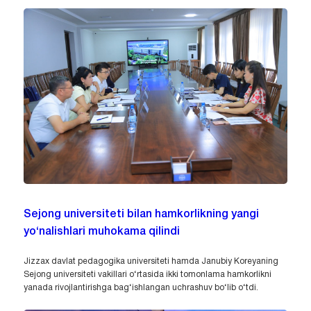
Sejong universiteti bilan hamkorlikning yangi
yo‘nalishlari muhokama qilindi
Jizzax davlat pedagogika universiteti hamda Janubiy Koreyaning
Sejong universiteti vakillari o‘rtasida ikki tomonlama hamkorlikni
yanada rivojlantirishga bag‘ishlangan uchrashuv bo‘lib o‘tdi.