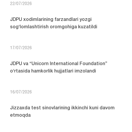
22/07/2026
JDPU xodimlarining farzandlari yozgi
sog‘lomlashtirish oromgohiga kuzatildi
17/07/2026
JDPU va “Unicorn International Foundation”
o‘rtasida hamkorlik hujjatlari imzolandi
16/07/2026
Jizzaxda test sinovlarining ikkinchi kuni davom
etmoqda