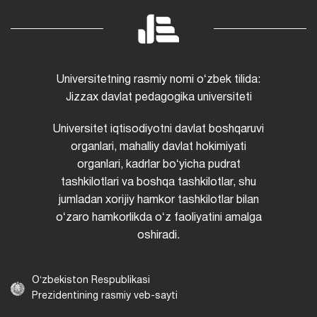
Universitetning rasmiy nomi oʻzbek tilida:
Jizzax davlat pedagogika universiteti
Universitet iqtisodiyotni davlat boshqaruvi
organlari, mahalliy davlat hokimiyati
organlari, kadrlar boʻyicha pudrat
tashkilotlari va boshqa tashkilotlar, shu
jumladan xorijiy hamkor tashkilotlar bilan
oʻzaro hamkorlikda oʻz faoliyatini amalga
oshiradi.
Oʻzbekiston Respublikasi
Prezidentining rasmiy veb-sayti