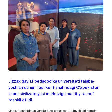
Jizzax davlat pedagogika universiteti talaba-
yoshlari uchun Toshkent shahridagi O‘zbekiston
Islom sivilizatsiyasi markaziga ma’rifiy tashrif
tashkil etildi.
Mazkur tashrifda universitetning professor-o‘qituvchilari hamda