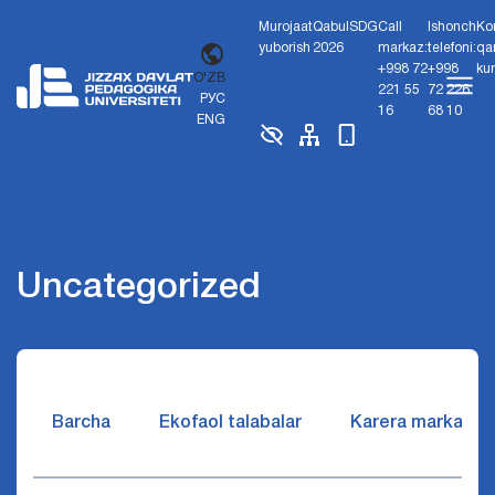
Murojaat
Qabul
SDG
Call
Ishonch
Ko
yuborish
2026
markaz:
telefoni:
qa
+998 72
+998
ku
O'ZB
221 55
72 226
РУС
16
68 10
ENG
Uncategorized
Barcha
Ekofaol talabalar
Karera markazi