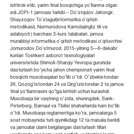
ishtirok etib, yarim final bosqichiga yo`llanma olgan
edi.JDPI-1 jamoasi tarkibi – Do`stqulov Jahongir,
Shayzoqov To`xtagul(informatika o`qitish
metodikasi), Nurmurodova Kamola(ingliz tili va
adabiyoti ) barchasi 3-kurs talabalari, jamoa
murabbiyi informatika o`qitish metodikasi o`qituvchisi
Jomurodov Do`stmurod. 2015-yilning 5—6-dekabr
kunlari Toshkent axborot texnologiyalari
universitetida Shimoli-Sharqiy Yevropa guruhida
dasturlash bo‘yicha jahon chempionati yarim final
bosqichi musobaqalari bo‘lib o‘tdi. O‘zbekistondan
26, Qozog‘istondan 24 va Qirg‘izistondan 2 ta jamoa
final yo‘llanmasini qo‘lga kiritish uchun kurashdi.
Musobaqa bir vaqtning o‘zida, shuningdek, Sank-
Peterburg, Barnaul va Tbilisi shaharlarida ham bo‘lib
o‘tdi. Musobaqa reglamentiga ko‘ra, jamoalarga 5
soat mobaynida turli qiyinlikdagi 12 ta masala berildi
va jamoalar ularni belgilangan dasturlash tillari