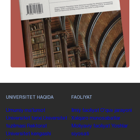
UNIVERSITET HAQIDA
FAOLIYAT
Umumiy maʼlumot
Ilmiy faoliyat
Oʻquv jarayoni
Universitet tarixi
Universitet
Xalqaro munosabatlar
tuzilmasi
Rektorat
Moliyaviy faoliyat
Yoshlar
Universitet kengashi
siyosati