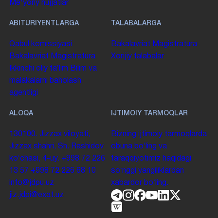
Me'yoriy hujjatlar
ABITURIYENTLARGA
TALABALARGA
Qabul komissiyasi
Bakalavriat
Magistratura
Bakalavriat
Magistratura
Xorijiy talabalar
Ikkinchi oliy taʼlim
Bilim va
malakalarni baholash
agentligi
ALOQA
IJTIMOIY TARMOQLAR
130100. Jizzax viloyati,
Bizning ijtimoiy tarmoqlarda
Jizzax shahri, Sh. Rashidov
obuna boʻling va
koʻchasi, 4-uy.
+998 72 226
taraqqiyotimiz haqidagi
13 57
+998 72 226 68 10
soʻnggi yangiliklardan
info@jdpu.uz
xabardor boʻling.
jiz.jdpi@exat.uz