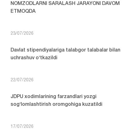
NOMZODLARNI SARALASH JARAYONI DAVOM
ETMOQDA
23/07/2026
Davlat stipendiyalariga talabgor talabalar bilan
uchrashuv o‘tkazildi
22/07/2026
JDPU xodimlarining farzandlari yozgi
sog‘lomlashtirish oromgohiga kuzatildi
17/07/2026