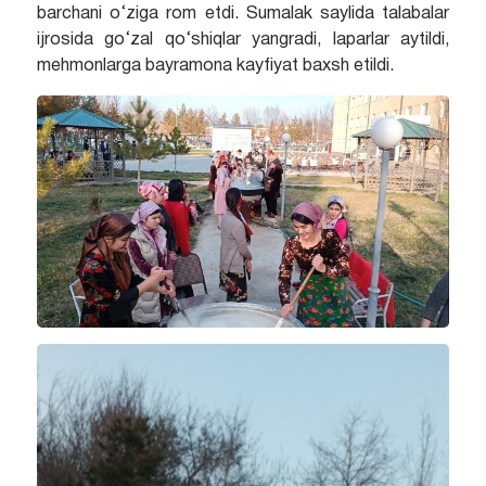
barchani o‘ziga rom etdi. Sumalak saylida talabalar
ijrosida go‘zal qo‘shiqlar yangradi, laparlar aytildi,
mehmonlarga bayramona kayfiyat baxsh etildi.