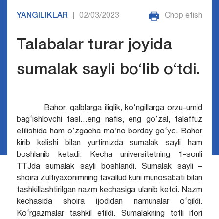
YANGILIKLAR
02/03/2023
Chop etish
|
Talabalar turar joyida
sumalak sayli bo‘lib o‘tdi.
Bahor, qalblarga iliqlik, ko‘ngillarga orzu-umid
bag‘ishlovchi fasl…eng nafis, eng go‘zal, talaffuz
etilishida ham o‘zgacha ma’no borday go‘yo.
Bahor
kirib kelishi bilan yurtimizda sumalak sayli ham
boshlanib ketadi. Kecha universitetning 1-sonli
TTJda sumalak sayli boshlandi. Sumalak sayli –
shoira Zulfiyaxonimning tavallud kuni munosabati bilan
tashkillashtirilgan nazm kechasiga ulanib ketdi. Nazm
kechasida shoira ijodidan namunalar o‘qildi.
Ko‘rgazmalar tashkil etildi. Sumalakning totli ifori