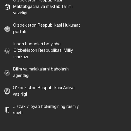
Oʻzbekiston Respublikasi
Maktabgacha va maktab taʼlimi
vazirligi
Oʻzbekiston Respublikasi Hukumat
portali
Inson huquqlari bo‘yicha
O‘zbekiston Respublikasi Milliy
markazi
Bilim va malakalarni baholash
agentligi
O‘zbekiston Respublikasi Adliya
vazirligi
Jizzax viloyati hokimligining rasmiy
sayti