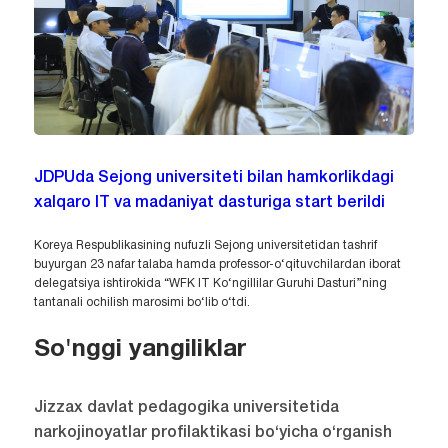
JDPUda Sejong universiteti bilan hamkorlikdagi
xalqaro IT va madaniyat dasturiga start berildi
Koreya Respublikasining nufuzli Sejong universitetidan tashrif
buyurgan 23 nafar talaba hamda professor-o‘qituvchilardan iborat
delegatsiya ishtirokida “WFK IT Ko‘ngillilar Guruhi Dasturi”ning
tantanali ochilish marosimi bo‘lib o‘tdi.
So'nggi yangiliklar
Jizzax davlat pedagogika universitetida
narkojinoyatlar profilaktikasi bo‘yicha o‘rganish