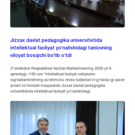
Jizzax davlat pedagogika universitetida
intellektual faoliyat yo‘nalishidagi tanlovning
viloyat bosqichi bo‘lib o‘tdi
O‘zbekiston Respublikasi Vazirlar Mahkamasining 2026-yil 9-
apreldagi «160-son “Intellektual faoliyat natijalarini
ragʻbatlantirishning qoʻshimcha chora-tadbirlari toʻgʻrisida»gi qarori
ijrosini ta’minlash maqsadida Jizzax davlat pedagogika
universitetida intellektual faoliyat yo‘nalishidagi...