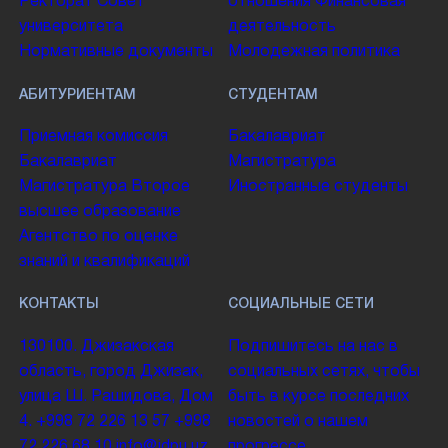
Ректорат
Совет
отношения
Финансовая
университета
деятельность
Нормативные документы
Молодежная политика
АБИТУРИЕНТАМ
СТУДЕНТАМ
Приемная комиссия
Бакалавриат
Бакалавриат
Магистратура
Магистратура
Второе
Иностранные студенты
высшее образование
Агентство по оценке
знаний и квалификаций
КОНТАКТЫ
СОЦИАЛЬНЫЕ СЕТИ
130100. Джизакская
Подпишитесь на нас в
область, город Джизак,
социальных сетях, чтобы
улица Ш. Рашидова, Дом
быть в курсе последних
4.
+998 72 226 13 57
+998
новостей о нашем
72 226 68 10
info@jdpu.uz
прогрессе.