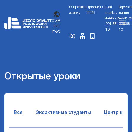
Отправить
Прием
SDG
Call
Горяча
заявку
2026
markaz:
линия:
+998 72
+998 72
O'ZB
221 55
226 68
РУС
16
10
ENG
Открытые уроки
Все
Экоактивные студенты
Центр карь