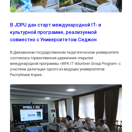
В JDPU дан старт международной IT- и
культурной программе, реализуемой
совместно с Университетом Седжон
В Джизакском государственном педагогическом университете
состоялась торжественная церемония открытия
международной программы «WFK IT Volunteer Group Program» с
участием делегации одного из ведущих университетов
Республики Корея...