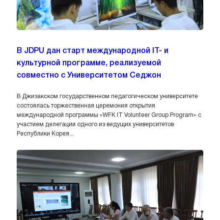
В JDPU дан старт международной IT- и
культурной программе, реализуемой
совместно с Университетом Седжон
В Джизакском государственном педагогическом университете
состоялась торжественная церемония открытия
международной программы «WFK IT Volunteer Group Program» с
участием делегации одного из ведущих университетов
Республики Корея...