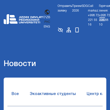
Отправить
Прием
SDG
Call
Горяча
заявку
2026
markaz:
линия:
+998 72
+998 72
O'ZB
221 55
226 68
РУС
16
10
ENG
Новости
Все
Экоактивные студенты
Центр карь