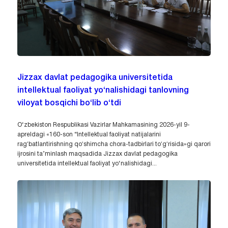
Jizzax davlat pedagogika universitetida
intellektual faoliyat yo‘nalishidagi tanlovning
viloyat bosqichi bo‘lib o‘tdi
O‘zbekiston Respublikasi Vazirlar Mahkamasining 2026-yil 9-
apreldagi «160-son “Intellektual faoliyat natijalarini
ragʻbatlantirishning qoʻshimcha chora-tadbirlari toʻgʻrisida»gi qarori
ijrosini ta’minlash maqsadida Jizzax davlat pedagogika
universitetida intellektual faoliyat yo‘nalishidagi...